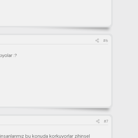
#6
ıyolar :?
#7
ef insanlarımız bu konuda korkuyorlar zihinsel