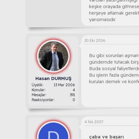
keşke orayada gitmesen
herşeye atlamak gerekti
yansımasıdır.
30 Eki 2006
Bu gibi sorunları aşmam
gündemde tutacak birşe
Buda sosyal faliyetlerden
Bu işlerin fazla günde
Hasan DURMUŞ
kurulan dernek ve konf
Üyelik
13 Mar 2006
Konular
4
Mesajlar
391
Reaksiyonlar
0
4 Nis 2007
D
çaba ve başarı