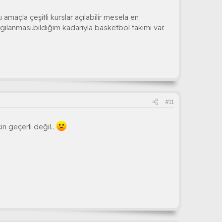
maçla çeşitli kurslar açılabilir mesela en
ılanması.bildiğim kadarıyla basketbol takımı var.
#11
n geçerli değil..