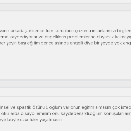
sınız arkadaşlar.bence tüm sorunların çözümü insanlarımızı bilgile
erleme kaydediyorlar ve engellilerin problemlerine duyarsız kalmayıp 
her şeyin başı eğitim.bence aslında engelli diye bir şeyde yok e
nsel ve spastik özürlü 1 oğlum var onun eğitim almasını çok iste
 okullarda olsaydı eminim onu kaydederlardi.oğlum konuşulanların
eye böyle üzüntüler yaşatmasın.