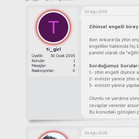
o
a
n
ş
24 Ağu 2005
b
l
T
u
a
Zihinsel engelli bire
y
n
u
g
b
ı
Ben Ankara'da zihin eng
a
ç
engelliler hakkında hiç 
ş
t
ti_girl
parelel olarak da "eğiti
l
a
Üyelik
30 Ocak 2005
a
r
Konular
1
Sorduğumuz Sorular:
t
i
Mesajlar
3
Reaksiyonlar
0
a
h
1- zihin engelli diyince 
n
i
2- evinizin yanına zihin
3- evinizin yanına yapıl
Olumlu ve yardıma yönel
cevaplar verenler aras
Bu konudaki görüşleri 
24 Ağu 2005