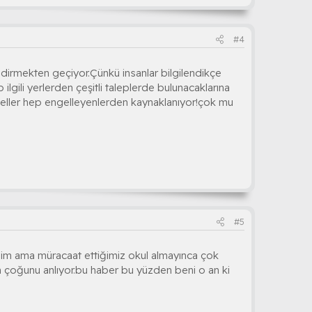
#4
ndirmekten geçiyor.Çünkü insanlar bilgilendikçe
ilgili yerlerden çeşitli taleplerde bulunacaklarına
ngeller hep engelleyenlerden kaynaklanıyor!çok mu
#5
dim ama müracaat ettiğimiz okul almayınca çok
 çoğunu anlıyor.bu haber bu yüzden beni o an ki