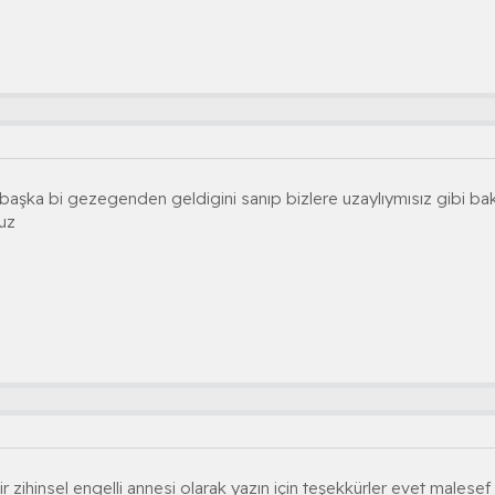
n başka bi gezegenden geldigini sanıp bizlere uzaylıymısız gibi bak
uz
 bir zihinsel engelli annesi olarak yazın için teşekkürler evet males