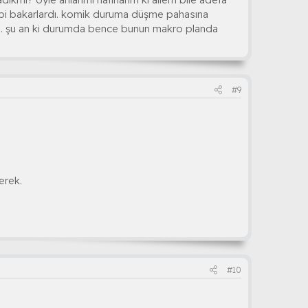
ibi bakarlardı. komik duruma düşme pahasına
eydi. şu an ki durumda bence bunun makro planda
#9
erek.
#10