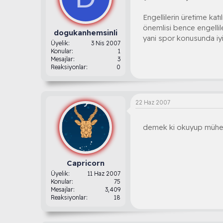
Engellilerin üretime ka
önemlisi bence engellil
dogukanhemsinli
yani spor konusunda iyi 
Üyelik
3 Nis 2007
Konular
1
Mesajlar
3
Reaksiyonlar
0
22 Haz 2007
demek ki okuyup mühend
Capricorn
Üyelik
11 Haz 2007
Konular
75
Mesajlar
3,409
Reaksiyonlar
18