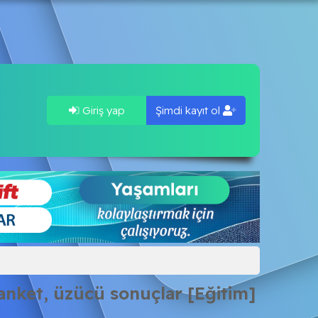
Giriş yap
Şimdi kayıt ol
 anket, üzücü sonuçlar [Eğitim]