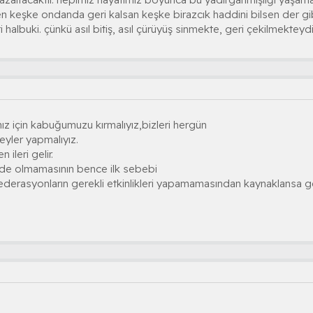
 keşke ondanda geri kalsan keşke birazcık haddini bilsen der g
 halbuki. çünkü asıl bitiş, asıl çürüyüş sinmekte, geri çekilmekt
ız için kabuğumuzu kırmalıyız,bizleri hergün
yler yapmalıyız.
 ileri gelir.
mde olmamasının bence ilk sebebi
ederasyonların gerekli etkinlikleri yapamamasından kaynaklansa g