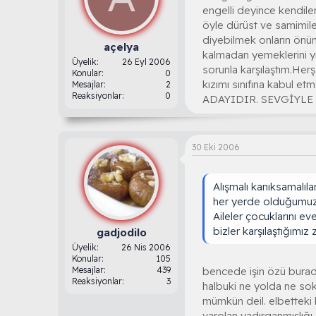
engelli deyince kendiler
öyle dürüst ve samimiler
diyebilmek onların önü
açelya
kalmadan yemeklerini y
Üyelik
26 Eyl 2006
sorunla karşılaştım.Her
Konular
0
kızımı sınıfına kabu
Mesajlar
2
Reaksiyonlar
0
ADAYIDIR. SEVGİYL
30 Eki 2006
Alışmalı kanıksamalıl
her yerde olduğumu
Aileler çocuklarını e
bizler karşılaştığımız
gadjodilo
Üyelik
26 Nis 2006
Konular
105
Mesajlar
439
bencede işin özü burada
Reaksiyonlar
3
halbuki ne yolda ne so
mümkün deil. elbetteki 
varolan yadırganmışlığı 