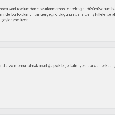
tılması yani toplumdan soyutlanmaması gerektiğini düşünüyorum,bu a
erinde bu toplumun bir gerçeği olduğunun daha geniş kitlelerce alg
şeyler yapılıyor.
is ve memur olmak insnlığa pek bişe katmıyor..tabi bu herkez içi