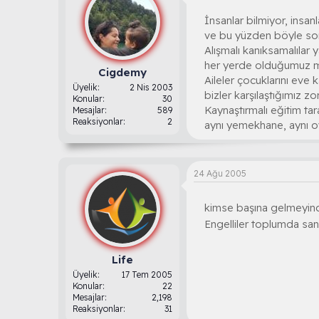
İnsanlar bilmiyor, insan
ve bu yüzden böyle sonu
Alışmalı kanıksamalılar 
her yerde olduğumuz 
Cigdemy
Aileler çocuklarını eve
Üyelik
2 Nis 2003
bizler karşılaştığımız z
Konular
30
Kaynaştırmalı eğitim tara
Mesajlar
589
Reaksiyonlar
2
aynı yemekhane, aynı oy
24 Ağu 2005
kimse başına gelmeyinc
Engelliler toplumda san
Life
Üyelik
17 Tem 2005
Konular
22
Mesajlar
2,198
Reaksiyonlar
31