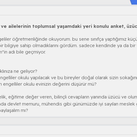
y ve ailelerinin toplumsal yaşamdaki yeri konulu anket, üzü
eliler öğretmenliğinde okuyorum. bu sene sınıfça yaptığımız küçük
bir bilgiye sahip olmadıklarını gördüm. sadece kendinde ya da bir y
m"in adı bile geçmiyor.
aklınıza ne geliyor?
 engelliler okulu yapılacak ve bu bireyler doğal olarak sizin sokağın
an engelliler okulu evinizin değerini düşürür mü?
ik, eğitime değer veren, bilinçli cevapların yanında üzücü ve olu
ında devlet memuru, mühendis gibi günümüzde iyi sayılan meslek
paylaşalım mı?