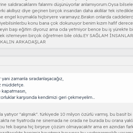
ine saldıracaklarını falanmı düşünüyorlar anlamıyorum.Oysa bilseler
ki akıllıyız diye geçinen birçok insandan daha akıllılar tek istedik
ne engel koymakla hiçbiryere varamayız.Bırakın onlarda caddelerd
iyebilsinler.bu konu bana çok dokunuyor benim kızım hafif derece
şeyin başı eğitim diyoruz ama oda yetmiyor bence bu iş yürekte bi
l etmek istemeyen birçok öğretmen bile oldu.EY SAĞLAM İN
E KALIN ARKADAŞLAR
ar yani zamanla sıradanlaşacağız,
z müddetçe.
ve kapatmasın,
 zorluklar karşısında kendimizi geri çekmeyelim...
 yatıyor "alışmak". türkiyede 10 milyon özürlü varmış. bu basit bi
kakta ne tiyatroda ne sinemada ne orada ne burada bu orana yakla
bu tek başına hiç birşeye çözüm olmayacaktır ama en azından farkl
azaltacaktır. hepimiz hayatımız boyunca bu yadırganmışlığı yaşamad