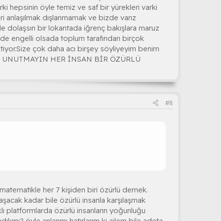
ki hepsinin öyle temiz ve saf bir yürekleri varki
leri anlaşılmak dışlanmamak ve bizde varız
e dolaşsın bir lokantada iğrenç bakışlara maruz
de engelli olsada toplum tarafından birçok
tiyor.Size çok daha acı birşey söyliyeyim benim
SANLAR UNUTMAYIN HER İNSAN BİR ÖZÜRLÜ
#8
 matematikle her 7 kişiden biri özürlü demek.
şacak kadar bile özürlü insanla karşılaşmak
ı platformlarda özürlü insanların yoğunluğu
ıkmı? öyle anlarımı hatırlarım ki ailem bile adeta