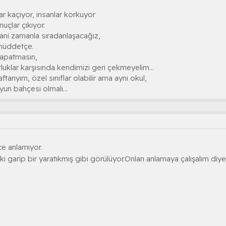
lar kaçıyor, insanlar korkuyor
çlar çıkıyor.
yani zamanla sıradanlaşacağız,
müddetçe.
 kapatmasın,
orluklar karşısında kendimizi geri çekmeyelim...
ftarıyım, özel sınıflar olabilir ama aynı okul,
un bahçesi olmalı...
e anlamıyor.
ki garip bir yaratıkmış gibi görülüyor.Onları anlamaya çalışalım di