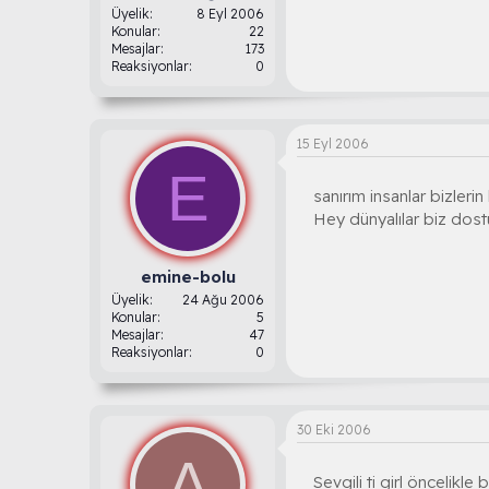
Üyelik
8 Eyl 2006
Konular
22
Mesajlar
173
Reaksiyonlar
0
15 Eyl 2006
E
sanırım insanlar bizleri
Hey dünyalılar biz dost
emine-bolu
Üyelik
24 Ağu 2006
Konular
5
Mesajlar
47
Reaksiyonlar
0
30 Eki 2006
A
Sevgili ti girl öncelikle