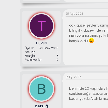
25 Ağu 2005
T
çok güzel şeyler yazmış
bilinçlilik düzeyinde il
inanıyorum.sonuç şu ki 
karışık oldu
ti_girl
Üyelik
30 Ocak 2005
Konular
1
Mesajlar
3
Reaksiyonlar
0
15 Eyl 2006
B
benimde 10 yaşında zihi
üzüldüm.eğer başka bir
kadar yüzdü.Allah kims
bertuğ