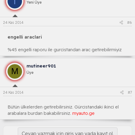
T
Yeni Üye
24 Kas 2014
#6
engelli araclari
%45 engelli raporu ile gurcistandan arac getirebilirmiyiz
mutineer901
M
Üye
24 Kas 2014
#7
Bütün ülkelerden getirebilirsiniz. Gürcistandaki ikinci el
arabalara burdan bakabilirsiniz.
myauto.ge
Cevap yazmak için giriş yap yada kayıt ol.