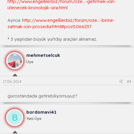
http://www.engelliler.biz/forum/oze...-getirmek-icin-
izlenecek-kronolojik-sira.html
Ayrıca:
http://www.engelliler.biz/forum/oze...-birine-
satmak-icin-prosedur.html#post1066237
* 3 yaşından büyük yurtdışı araçları alınamaz.
mehmetselcuk
Üye
17 Eki 2014
#3
gürcistandada getirebiliyomuyuz?
bordomavi41
B
Yeni Üye