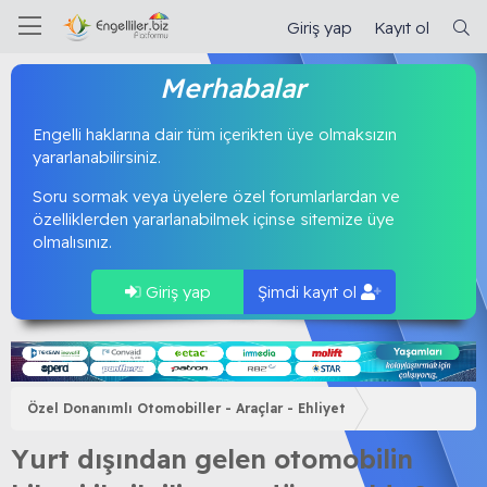
Giriş yap
Kayıt ol
Merhabalar
Engelli haklarına dair tüm içerikten üye olmaksızın
yararlanabilirsiniz.
Soru sormak veya üyelere özel forumlarlardan ve
özelliklerden yararlanabilmek içinse sitemize üye
olmalısınız.
Giriş yap
Şimdi kayıt ol
Özel Donanımlı Otomobiller - Araçlar - Ehliyet
Yurt dışından gelen otomobilin