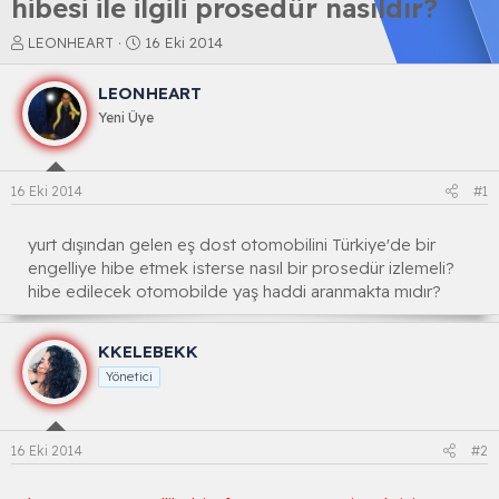
hibesi ile ilgili prosedür nasıldır?
K
B
LEONHEART
16 Eki 2014
o
a
n
ş
LEONHEART
b
l
Yeni Üye
u
a
y
n
u
g
b
ı
16 Eki 2014
#1
a
ç
ş
t
l
a
yurt dışından gelen eş dost otomobilini Türkiye'de bir
a
r
engelliye hibe etmek isterse nasıl bir prosedür izlemeli?
t
i
hibe edilecek otomobilde yaş haddi aranmakta mıdır?
a
h
n
i
KKELEBEKK
Yönetici
16 Eki 2014
#2