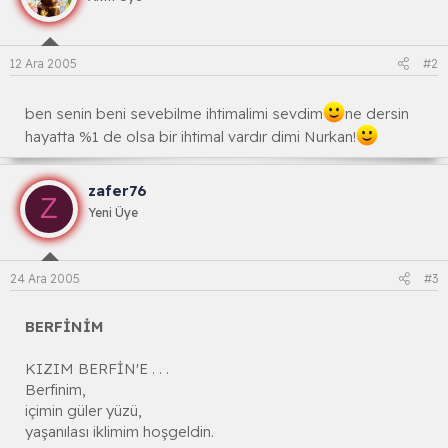
12 Ara 2005
#2
ben senin beni sevebilme ihtimalimi sevdim
ne dersin
hayatta %1 de olsa bir ihtimal vardır dimi Nurkan!
zafer76
Z
Yeni Üye
24 Ara 2005
#3
BERFİNİM
KIZIM BERFİN'E . . .
Berfinim,
içimin güler yüzü,
yaşanılası iklimim hoşgeldin.