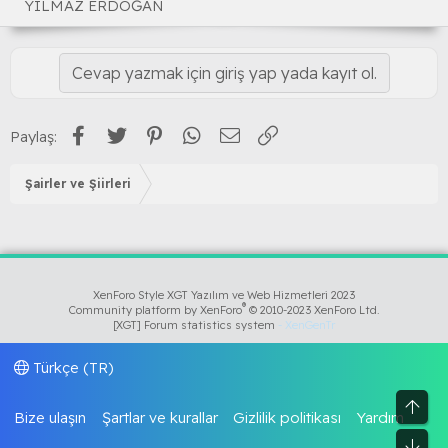
YILMAZ ERDOĞAN
Cevap yazmak için giriş yap yada kayıt ol.
Facebook
Twitter
Pinterest
WhatsApp
E-posta
Link
Paylaş:
Şairler ve Şiirleri
XenForo Style XGT Yazılım ve Web Hizmetleri 2023
®
Community platform by XenForo
© 2010-2023 XenForo Ltd.
[XGT] Forum statistics system
- XenGenTr
Türkçe (TR)
Üst
Bize ulaşın
Şartlar ve kurallar
Gizlilik politikası
Yardım
Alt