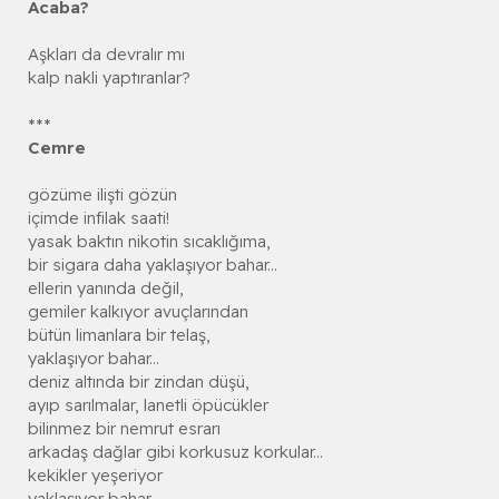
Acaba?
Aşkları da devralır mı
kalp nakli yaptıranlar?
***
Cemre
gözüme ilişti gözün
içimde infilak saati!
yasak baktın nikotin sıcaklığıma,
bir sigara daha yaklaşıyor bahar...
ellerin yanında değil,
gemiler kalkıyor avuçlarından
bütün limanlara bir telaş,
yaklaşıyor bahar...
deniz altında bir zindan düşü,
ayıp sarılmalar, lanetli öpücükler
bilinmez bir nemrut esrarı
arkadaş dağlar gibi korkusuz korkular...
kekikler yeşeriyor
yaklaşıyor bahar