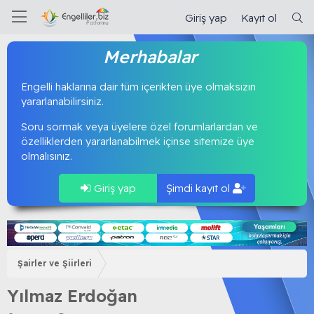
Giriş yap
Kayıt ol
Merhabalar
Engelli haklarına dair tüm içerikten üye olmaksızın
yararlanabilirsiniz.
Soru sormak veya üyelere özel forumlarlardan ve
özelliklerden yararlanabilmek içinse sitemize üye
olmalısınız.
Giriş yap
Şimdi kayıt ol
Şairler ve Şiirleri
Yılmaz Erdoğan