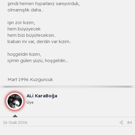
şimdi hemen toparlarız sanıyorduk,
olmamıştık daha...
işin zor kızım,
hem büyüyecek
hem bizi büyüteceksin..
baban mı var, derdin var kızım..
hoşgeldin kızım,
içimin gülen yüzü, hoşgeldin...
Mart 1996 Kuzguncuk
ALi KaraBoğa
Üye
26 Ocak 2006
#4