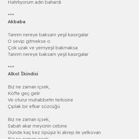
Hatırlıyorum adın bahardı
***
Akbaba
Tanrım nereye baksam yeşil kasırgalar
O sevip gitmekse o
Çok uzak ve yemyeşil bakmaksa
Tanrım nereye baksam yeşil kasırgalar
***
Alkol İkindisi
Biz ne zaman içsek,
Köfte geç gelir
Ve oturur muhabbetin terkisine
Çıplak bir efkar sözcüğü
Biz ne zaman içsek,
Sabah akar meycinin cebine
Günde kaç kez öpüşür ki akrep ile yelkovan
Biz ne zaman içsek,