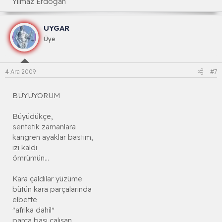
Yılmaz Erdoğan
UYGAR
Üye
4 Ara 2009
#7
BÜYÜYORUM
Büyüdükçe,
sentetik zamanlara
kangren ayaklar bastım,
izi kaldı
ömrümün...
Kara çaldılar yüzüme
bütün kara parçalarında
elbette
"afrika dahil"
parça başı çalışan