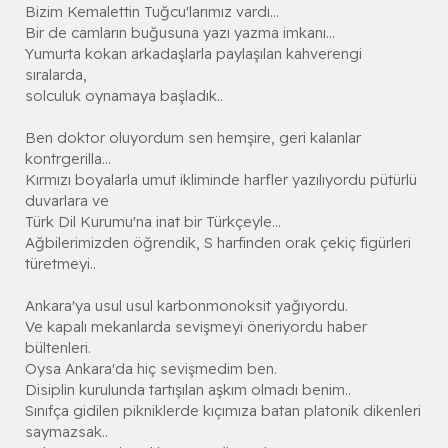
Bizim Kemalettin Tuğcu'larımız vardı...
Bir de camların buğusuna yazı yazma imkanı...
Yumurta kokan arkadaşlarla paylaşılan kahverengi
sıralarda,
solculuk oynamaya başladık..
Ben doktor oluyordum sen hemşire, geri kalanlar
kontrgerilla...
Kırmızı boyalarla umut ikliminde harfler yazılıyordu pütürlü
duvarlara ve
Türk Dil Kurumu'na inat bir Türkçeyle...
Ağbilerimizden öğrendik, S harfinden orak çekiç figürleri
türetmeyi..
Ankara'ya usul usul karbonmonoksit yağıyordu.
Ve kapalı mekanlarda sevişmeyi öneriyordu haber
bültenleri.
Oysa Ankara'da hiç sevişmedim ben.
Disiplin kurulunda tartışılan aşkım olmadı benim..
Sınıfça gidilen pikniklerde kıçımıza batan platonik dikenleri
saymazsak..