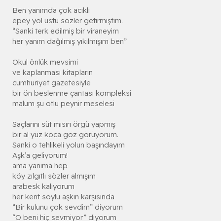
Ben yanımda çok acıklı
epey yol üstü sözler getirmiştim.
“Sanki terk edilmiş bir viraneyim
her yanım dağılmış yıkılmışım ben”
Okul önlük mevsimi
ve kaplanması kitapların
cumhuriyet gazetesiyle
bir ön beslenme çantası kompleksi
malum şu otlu peynir meselesi
Saçlarını süt mısırı örgü yapmış
bir al yüz koca göz görüyorum.
Sanki o tehlikeli yolun başındayım
Aşk’a geliyorum!
ama yanıma hep
köy zılgıtlı sözler almışım
arabesk kalıyorum
her kent soylu aşkın karşısında
“Bir kulunu çok sevdim” diyorum
“O beni hiç sevmiyor” diyorum