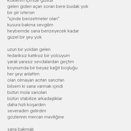
köklerim içimde gizlidir
gelen giden açan soran bere budak yok
bir şiir istersin
“içinde benzetmeler olan”
kusura bakma sevgilim
heybemde sana benzeyecek kadar
güzel bir şey yok
uzun bir yoldan gelen
tedariksiz katıksız bir yolcuyum
yaralı yarasız sevdalardan geçtim
koynumda bir beyaz kağıt boşluğu
her şeyi anlattım
olan olmayan acıtan sancıtan
bilsem ki sana varmak içindi
bütün mola sancıları
bütün stabilize arkadaşlıklar
daha hızlı koşardım
severadım gelirdim
gözlerinin mercan maviliğine
sana bakmak