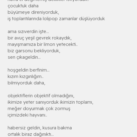
çocuktuk daha
büyümeye direniyorduk,
iş toplantılarında lolipop zamanlar düşlüyorduk
ama sızıverdin işte...
bir avuç yeşil gevrek rokaydık,
mayışmamıza bir limon yetecekti..
biz garsonu bekliyorduk,
sen çıkageldin...
hoşgeldin berfinim...
kızım kızgınlığım..
bilmiyorduk daha,
objektiflerin objektif olmadığını,
ikimize yeter sanıyorduk ikimizin toplamı,
meğer doyurmak çok zormuş
içimizdeki hayvanı..
habersiz geldin, kusura bakma
ortalık biraz dağınıktı...