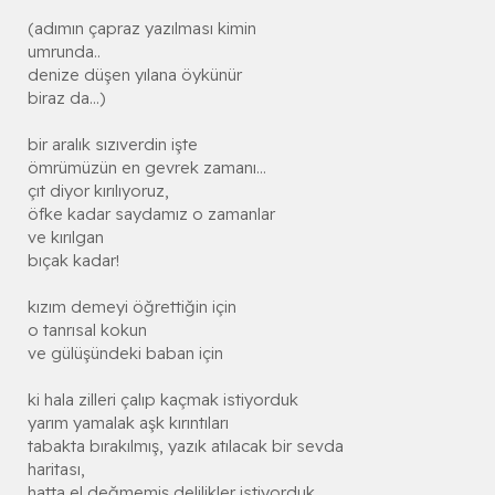
(adımın çapraz yazılması kimin
umrunda..
denize düşen yılana öykünür
biraz da...)
bir aralık sızıverdin işte
ömrümüzün en gevrek zamanı...
çıt diyor kırılıyoruz,
öfke kadar saydamız o zamanlar
ve kırılgan
bıçak kadar!
kızım demeyi öğrettiğin için
o tanrısal kokun
ve gülüşündeki baban için
ki hala zilleri çalıp kaçmak istiyorduk
yarım yamalak aşk kırıntıları
tabakta bırakılmış, yazık atılacak bir sevda
haritası,
hatta el değmemiş delilikler istiyorduk..