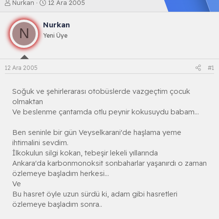
K
B
Nurkan
12 Ara 2005
o
a
n
ş
Nurkan
b
l
N
Yeni Üye
u
a
y
n
u
g
b
ı
12 Ara 2005
#1
a
ç
ş
t
l
a
Soğuk ve şehirlerarası otobüslerde vazgeçtim çocuk
a
r
olmaktan
t
i
Ve beslenme çantamda otlu peynir kokusuydu babam...
a
h
n
i
Ben seninle bir gün Veyselkarani'de haşlama yeme
ihtimalini sevdim.
İlkokulun silgi kokan, tebeşir lekeli yıllarında
Ankara'da karbonmonoksit sonbaharlar yaşanırdı o zaman
özlemeye başladım herkesi...
Ve
Bu hasret öyle uzun sürdü ki, adam gibi hasretleri
özlemeye başladım sonra..