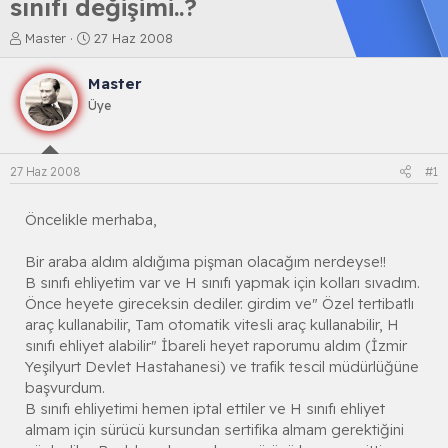
sınıfı değişimi..?
K
B
Master
27 Haz 2008
o
a
n
ş
Master
b
l
Üye
u
a
y
n
u
g
b
ı
27 Haz 2008
#1
a
ç
ş
t
l
a
Öncelikle merhaba,
a
r
t
i
Bir araba aldım aldığıma pişman olacağım nerdeyse!!
a
h
B sınıfı ehliyetim var ve H sınıfı yapmak için kolları sıvadım.
n
i
Önce heyete gireceksin dediler. girdim ve" Özel tertibatlı
araç kullanabilir, Tam otomatik vitesli araç kullanabilir, H
sınıfı ehliyet alabilir" İbareli heyet raporumu aldım (İzmir
Yeşilyurt Devlet Hastahanesi) ve trafik tescil müdürlüğüne
başvurdum.
B sınıfı ehliyetimi hemen iptal ettiler ve H sınıfı ehliyet
almam için sürücü kursundan sertifika almam gerektiğini