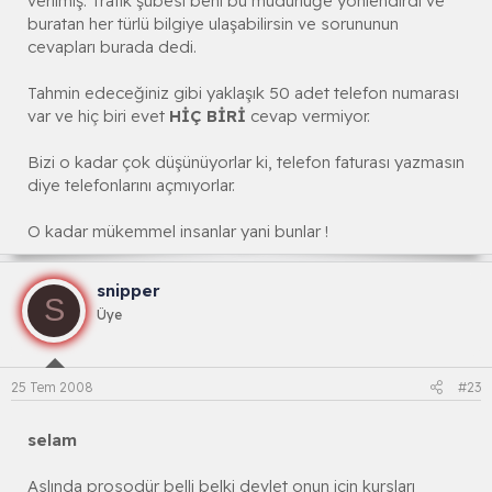
verilmiş. Trafik şubesi beni bu müdürlüğe yönlendirdi ve
buratan her türlü bilgiye ulaşabilirsin ve sorununun
cevapları burada dedi.
Tahmin edeceğiniz gibi yaklaşık 50 adet telefon numarası
var ve hiç biri evet
HİÇ BİRİ
cevap vermiyor.
Bizi o kadar çok düşünüyorlar ki, telefon faturası yazmasın
diye telefonlarını açmıyorlar.
O kadar mükemmel insanlar yani bunlar !
snipper
S
Üye
25 Tem 2008
#23
selam
Aslında prosodür belli belki devlet onun için kursları