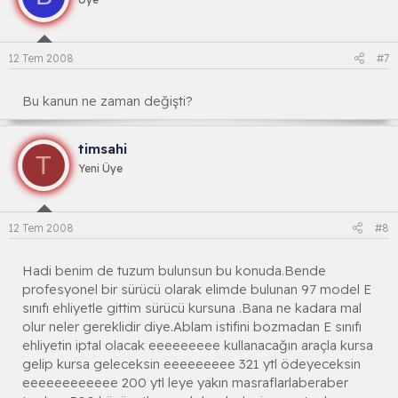
12 Tem 2008
#7
Bu kanun ne zaman değişti?
timsahi
T
Yeni Üye
12 Tem 2008
#8
Hadi benim de tuzum bulunsun bu konuda.Bende
profesyonel bir sürücü olarak elimde bulunan 97 model E
sınıfı ehliyetle gittim sürücü kursuna .Bana ne kadara mal
olur neler gereklidir diye.Ablam istifini bozmadan E sınıfı
ehliyetin iptal olacak eeeeeeeee kullanacağın araçla kursa
gelip kursa geleceksin eeeeeeeee 321 ytl ödeyeceksin
eeeeeeeeeeee 200 ytl leye yakın masraflarlaberaber