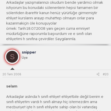
Arkadaşlar yazışmalarınızı okudum bende yardımcı olmak
istiyorum bu konudaki sölenenlerin hepsi tamamen bir
sölentiden ibarettir kanun henüz yürürlüğe girmemiştir
ehliyet kurslarını arayıp muhattep olmayın onlar para
kazanmakiçin öle konuşuyolar
örnek: Tarih:18.07.2008 yanı geçen cuma emniyet
müdürlüğüne raporumla başvurdum ve e sınıfı olan
ehliyetimi h sınıfına çevirdiler. Saygılarımla.
snipper
S
Üye
20 Tem 2008
#20
selam
Arkadaşlar aslında h sınıfı ehliyet ehliyetbile değil benim e
sınıfı ehliyetim vardı h sınıfı almayı hiç istemezdim ama
mecburiyet işte h sınıfı ehliyete sahip olan bi vatandaş