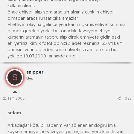
kullanmalısınız.
önce ehliyeti alıp sora araç almalısınız çünki h ehliyeti
olmadan araca ruhsat çıkaramazlar.
H ehliyet olayına gelince yeni kanun çıkmış ehliyet kursuna
gitmek gerek diyorlar bukonudaki tavsiyem ehliyet
kursarını aramayın raporu alıp direk emniyete gidin eski
ehliyetinizi kimlik fotokopinizi 3 adet resmınızı 35 ytl kart
parasını verin öğleden sora ehliyetinizi alın. en son bu
şekilde 18.07.2008 tarıhınde alındı.
snipper
S
Üye
21 Tem 2008
#21
selam
Arkadaşlar kötü bi haberim var sölenenler doğru imiş
kayseri emniyetine yazı yeni gelmiş bana verdikleri h sınıfı