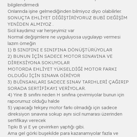
bilgilendirmedi
Onlarında işine gelmediğinden bilmiyoz diyo olabilirler.
SONUÇTA EHLİYET DİĞİŞTİRİYORUZ BUBİ DEĞİŞİM
YENİDEN ALMIYOZ .
Sicil kaydımız var herşeyimiz var
Normal değişimlere ne uyguluyosa uygulayıp vermesi
lazım örneğin
1) B SINIFINI E SINIFINA DÖNÜŞTÜRÜYOLAR
2) BUNUN İÇİN SADECE MOTOR SINAVINA VE
DİREKSİYONA SOKUYOLAR
MOTORDA EHLİYET YÜKSELDİĞİ MOTOR FARKI
OLDUĞU İÇİN SINAVA GİRİYOR
3) BUİNSANLARI SADECE SINAV TARIHLERİ ÇAĞIRIP
SORADA SERTİFİKAYI VERİYOLAR.
4) Yine B sınıfını neden H sınıfına çevirmiyolar bunun için
raporumuz olduğu halde
5) yapacağı tekşey motor farkı olmadığı için sadece
direksiyon sınavına sokup aynı sicil numarası üzerinden
sertifikayı verecek
Tıpkı B yi E ye çevirirken yaptığı gibi.
Ama gel görki buşekilde para kazanamıyolar fazla ve