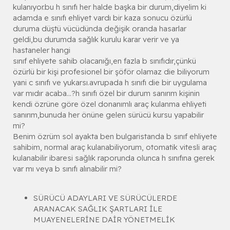
kulanıyor.bu h sınıfı her halde başka bir durum,diyelim ki
adamda e sınıfı ehliyet vardı bir kaza sonucu özürlü
duruma düştü vücüdünda değişik oranda hasarlar
geldi,bu durumda sağlık kurulu karar verir ve ya
hastaneler hangi
sınıf ehliyete sahib olacanığı,en fazla b sınıfıdır,çünkü
özürlü bir kişi profesionel bir şöför olamaz die biliyorum
yani c sınıfı ve yukarsı.avrupada h sınıfı die bir uygulama
var mıdır acaba...?h sınıfı özel bir durum sanırım kişinin
kendi özrüne göre özel donanımlı araç kulanma ehliyeti
sanırım,bunuda her önüne gelen sürücü kursu yapabilir
mi?
Benim özrüm sol ayakta ben bulgaristanda b sınıf ehliyete
sahibim, normal araç kulanabiliyorum, otomatik vitesli araç
kulanabilir ibaresi sağlık raporunda olunca h sınıfına gerek
var mı veya b sınıfı alınabilir mi?
SÜRÜCÜ ADAYLARI VE SÜRÜCÜLERDE
ARANACAK SAĞLIK ŞARTLARI İLE
MUAYENELERİNE DAİR YÖNETMELİK