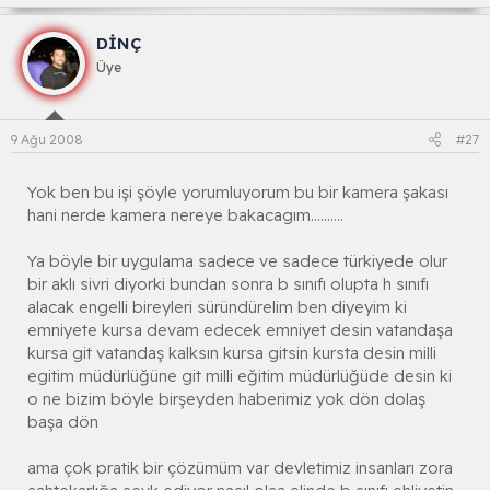
DİNÇ
Üye
9 Ağu 2008
#27
Yok ben bu işi şöyle yorumluyorum bu bir kamera şakası
hani nerde kamera nereye bakacagım..........
Ya böyle bir uygulama sadece ve sadece türkiyede olur
bir aklı sivri diyorki bundan sonra b sınıfı olupta h sınıfı
alacak engelli bireyleri süründürelim ben diyeyim ki
emniyete kursa devam edecek emniyet desin vatandaşa
kursa git vatandaş kalksın kursa gitsin kursta desin milli
egitim müdürlüğüne git milli eğitim müdürlüğüde desin ki
o ne bizim böyle birşeyden haberimiz yok dön dolaş
başa dön
ama çok pratik bir çözümüm var devletimiz insanları zora