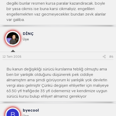
degilki bunlar resmen kursa paralar kazandiracak. boyle
bir yasa cikmis ise buna karsi cikmaliyiz. engellileri
engellemekten vaz gecmeyecekler. bundan zevk alanlar
var galiba.
DİNÇ
Üye
12 Tem 2008
#6
Bu kanun değişikliği sürücü kurslarına tebliğ olmuştu ama
ben bir yanlışlık olduğunu düşünerek pek ciddiye
almamıştım ama şimdi görüyorum ki yanlışlık yok devletin
vergi alası gelmiştir Çünkü degişen ehliyetler için maliyeye
63.50 ytl trafiğede 35 ytl ödememiz ve kendimize uygun
sürücü kursu bulup ehliyet almamız gerekiyor
byecool
B
Üye