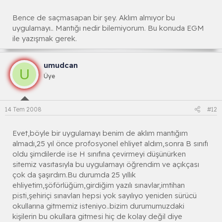
Bence de saçmasapan bir şey. Aklım almıyor bu
uygulamayı.. Mantığı nedir bilemiyorum. Bu konuda EGM
ile yazışmak gerek.
umudcan
U
Üye
14 Tem 2008
#12
Evet,böyle bir uygulamayı benim de aklım mantığım
almadı,25 yıl önce profosyonel ehliyet aldım,sonra B sınıfı
oldu şimdilerde ise H sınıfına çevirmeyi düşünürken
sitemiz vasıtasıyla bu uygulamayı öğrendim ve açıkçası
çok da şaşırdım.Bu durumda 25 yıllık
ehliyetim,şöförlüğüm,girdiğim yazılı sınavlar,imtihan
pisti,şehiriçi sınavları hepsi yok sayılıyo yeniden sürücü
okullarına gitmemiz isteniyo..bizim durumumuzdaki
kişilerin bu okullara gitmesi hiç de kolay değil diye