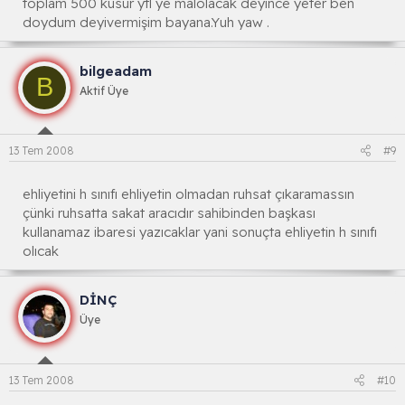
toplam 500 küsür ytl ye malolacak deyince yeter ben
doydum deyivermişim bayana.Yuh yaw .
bilgeadam
B
Aktif Üye
13 Tem 2008
#9
ehliyetini h sınıfı ehliyetin olmadan ruhsat çıkaramassın
çünki ruhsatta sakat aracıdır sahibinden başkası
kullanamaz ibaresi yazıcaklar yani sonuçta ehliyetin h sınıfı
olıcak
DİNÇ
Üye
13 Tem 2008
#10