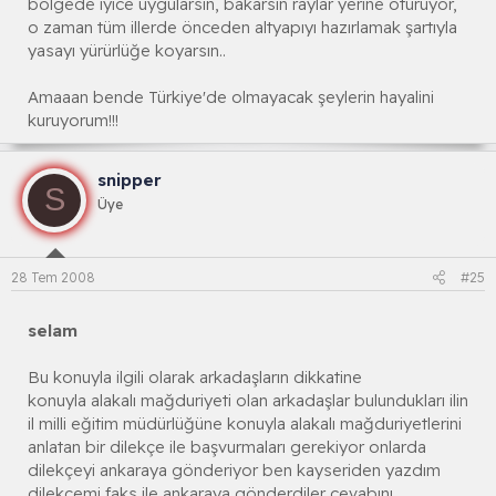
bölgede iyice uygularsın, bakarsın raylar yerine oturuyor,
o zaman tüm illerde önceden altyapıyı hazırlamak şartıyla
yasayı yürürlüğe koyarsın..
Amaaan bende Türkiye'de olmayacak şeylerin hayalini
kuruyorum!!!
snipper
S
Üye
28 Tem 2008
#25
selam
Bu konuyla ilgili olarak arkadaşların dikkatine
konuyla alakalı mağduriyeti olan arkadaşlar bulundukları ilin
il milli eğitim müdürlüğüne konuyla alakalı mağduriyetlerini
anlatan bir dilekçe ile başvurmaları gerekiyor onlarda
dilekçeyi ankaraya gönderiyor ben kayseriden yazdım
dilekçemi faks ile ankaraya gönderdiler cevabını