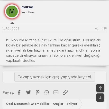
murad
M
Yeni Üye
11 Ağu 2008
#29
bu konuda iki tane sürücü kursu ile görüştüm . Her ikiside
kolay bir şekilde ilk sınav tarihine kadar gerekli evrakları (
ilk ehliyet alırken hazırlanan evraklar) hazırlandıktan sonra
sadece direksiyon sınavına tabii olarak ehliyet değişikliği
yapılabilir dediler.
Cevap yazmak için giriş yap yada kayıt ol.
Üst
Facebook
Twitter
Pinterest
WhatsApp
E-posta
Link
Paylaş:
Alt
Özel Donanımlı Otomobiller - Araçlar - Ehliyet