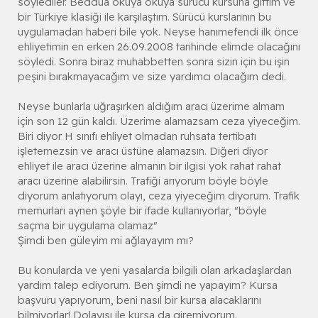
söylediler. Beddua okuya okuya sürücü kursuna gittim ve
bir Türkiye klasiği ile karşılaştım. Sürücü kurslarının bu
uygulamadan haberi bile yok. Neyse hanımefendi ilk önce
ehliyetimin en erken 26.09.2008 tarihinde elimde olacağını
söyledi. Sonra biraz muhabbetten sonra sizin için bu işin
peşini bırakmayacağım ve size yardımcı olacağım dedi.
Neyse bunlarla uğraşırken aldığım aracı üzerime almam
için son 12 gün kaldı. Üzerime alamazsam ceza yiyeceğim.
Biri diyor H sınıfı ehliyet olmadan ruhsata tertibatı
işletemezsin ve aracı üstüne alamazsın. Diğeri diyor
ehliyet ile aracı üzerine almanın bir ilgisi yok rahat rahat
aracı üzerine alabilirsin. Trafiği arıyorum böyle böyle
diyorum anlatıyorum olayı, ceza yiyeceğim diyorum. Trafik
memurları aynen şöyle bir ifade kullanıyorlar, "böyle
saçma bir uygulama olamaz"
Şimdi ben güleyim mi ağlayayım mı?
Bu konularda ve yeni yasalarda bilgili olan arkadaşlardan
yardım talep ediyorum. Ben şimdi ne yapayım? Kursa
başvuru yapıyorum, beni nasıl bir kursa alacaklarını
bilmiyorlar! Dolayısı ile kursa da giremiyorum.