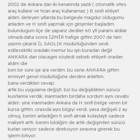
2002 de Ankara dan iki kenarında yazılı ( otomatik vites
araç kullanır ve ticari araç kullanamaz ) B sınıfı ehliyet
aldım. ilerleyen yıllarda bu belgeyle magdur oldugumu
anladım ve H sınıfı yapmak için girişimler başladım.
bulundugum ilçe de yaparız dediler 60 ytl paramı aldılar
olmadı.daha sonra İZMİR trafige gittim 2007 de tam
yazımı çıkardı İL SAGLIK müdürlüğünden sevk
edilecektiki oradaki memur bu işin buradan değil
ANKARA dan olacagını söyledi sebeb ehliyeti oradan
aldım die
ben bir süre işe ara verdim. bu sene ANKARA gittim
emniyet genel müdürlüğüne derdimi anlattım.
bana verdikleri cevap:
artık bu uygulama değişti. biz bu değişiklikleri sürücü
kusrlarına verdik. inanmadım birdaha sordum aynı cevabı
aldım. yine inanmadım Ankara da H sınıfı belge veren bir
kursa gittim. orasıda aynı bilgiyi verdi. yasa değişeli 2 ay
olmuş. benim anladığım h sınıfı almak kolaylaştı sadece
maliyeti arttı. benim bildiğim de artık değişimleri sürücü
kurları veriyor. sadece direksiyon sınavına girerek bu
işlerm bitiyor.