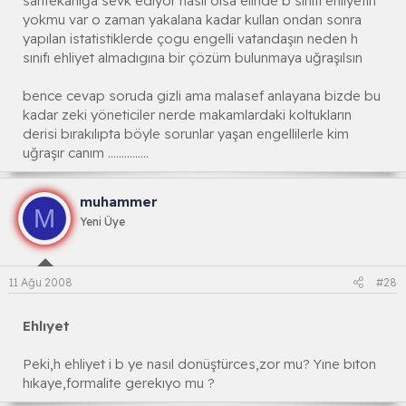
sahtekarlığa sevk ediyor nasıl olsa elinde b sınıfı ehliyetin
yokmu var o zaman yakalana kadar kullan ondan sonra
yapılan istatistiklerde çogu engelli vatandaşın neden h
sınıfı ehliyet almadıgına bir çözüm bulunmaya uğraşılsın
bence cevap soruda gizli ama malasef anlayana bizde bu
kadar zeki yöneticiler nerde makamlardaki koltukların
derisi bırakılıpta böyle sorunlar yaşan engellilerle kim
uğraşır canım ...............
muhammer
M
Yeni Üye
11 Ağu 2008
#28
Ehlıyet
Peki,h ehliyet i b ye nasıl donüştürces,zor mu? Yıne bıton
hıkaye,formalite gerekıyo mu ?