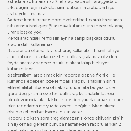
aslında araç kullanamaz 2. el araç. yada sıfır araç,yada bi
arkadaşının eşinin akrabasının babasının arabasını hiçbi
arabayı kullanamaz .
Sadece kendi özrüne göre özeltertibatlı olarak hazırlanan
ruhsatında ismi geçtiği arabayı kullanabılır sadece tek araç
1 tane başka yok.
Kendı aracındakı tertıbatın aynına sahıp başkabı özürlü
aracını dahi kullanamaz.
Raporunda otomatık vitesli araç kullanabılır h sınıfı ehliyet
alabılır ibaresı olanlar özeltertibatlı araç alamaz ötv den
faydalanamaz.sadece özürlü plakası takıp h ehliyet
kullanabilirler.
özeltertibatlı araç almak için raporda gaz ve freni el ile
kumanda edebilen özeltertibatı araç kullanabilir h sınıfı
ehliyet alabilir ibaresi olmak zorunda tabi bu yazı özre
göre değişir ama özeltertibatlı araç kullanabilir ibaresi
olmak zorunda aksı taktirde ötv den yararlanamaz o ibare
olan raporlarda ise yüzde önemli değildir %kaç olursa
olsun özel tertibat ibaresi olsun yeter.
Raporu aldıktan sora araç alamazsınız önce ehliyetinizin( h
sınıfı) olması gerekir bunuda hastaneden raporu alırken 2
suret halınde alıp birini ehliyet diğerini araç için