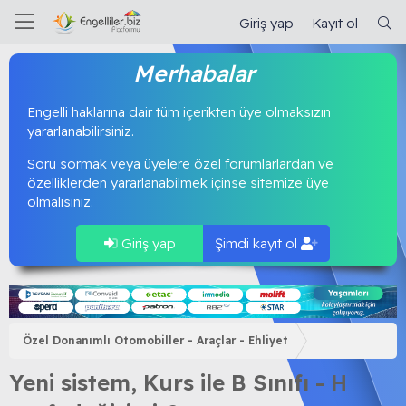
Giriş yap
Kayıt ol
Merhabalar
Engelli haklarına dair tüm içerikten üye olmaksızın
yararlanabilirsiniz.
Soru sormak veya üyelere özel forumlarlardan ve
özelliklerden yararlanabilmek içinse sitemize üye
olmalısınız.
Giriş yap
Şimdi kayıt ol
Özel Donanımlı Otomobiller - Araçlar - Ehliyet
Yeni sistem, Kurs ile B Sınıfı - H