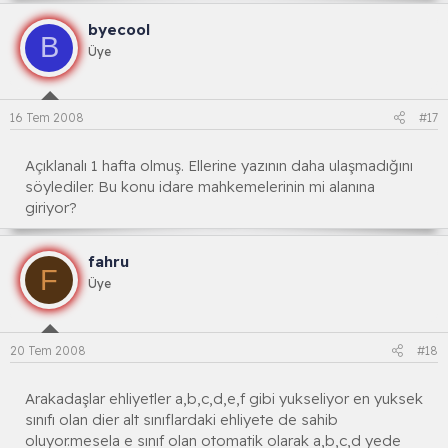
byecool
B
Üye
16 Tem 2008
#17
Açıklanalı 1 hafta olmuş. Ellerine yazının daha ulaşmadığını
söylediler. Bu konu idare mahkemelerinin mi alanına
giriyor?
fahru
F
Üye
20 Tem 2008
#18
Arakadaşlar ehliyetler a,b,c,d,e,f gibi yukseliyor en yuksek
sınıfı olan dier alt sınıflardaki ehliyete de sahib
oluyor.mesela e sınıf olan otomatik olarak a,b,c,d yede