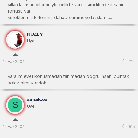
yillarda insan vitaminiyle birlikte vardi..simdilerde insanin
tortusu var...
yureklerimiz kirlenmis dahasi curumeye baslamis...
KUZEY
Üye
15 Haz 2007
#14
yaralim evet konusmadan tanimadan dogru insani bulmak
kolay olmuyor :lol:
sanalcos
S
Üye
15 Haz 2007
#15