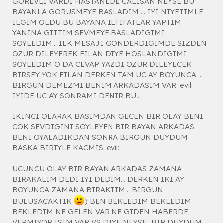
GOREVLI VARDI HASTANEDE CALISAN NEYSE BU
BAYANLA GORUSMEYE BASLADIM ... IYI NIYETIMLE
ILGIM OLDU BU BAYANA ILTIFATLAR YAPTIM
YANINA GITTIM SEVMEYE BASLADIGIMI
SOYLEDIM... ILK MESAJI GONDERDIGIMDE SIZDEN
OZUR DILEYEREK FILAN DIYE HOSLANDIGIMI
SOYLEDIM O DA CEVAP YAZDI OZUR DILEYECEK
BIRSEY YOK FILAN DERKEN TAM UC AY BOYUNCA ...
BIRGUN DEMEZMI BENIM ARKADASIM VAR :evil:
IYIDE UC AY SONRAMI DENIR BU...
IKINCI OLARAK BASIMDAN GECEN BIR OLAY BENI
COK SEVDIGINI SOYLEYEN BIR BAYAN ARKADAS
BENI OYALADIKDAN SONRA BIRGUN DUYDUM
BASKA BIRIYLE KACMIS :evil:
UCUNCU OLAY BIR BAYAN ARKADAS ZAMANA
BIRAKALIM DEDI IYI DEDIM... DERKEN IKI AY
BOYUNCA ZAMANA BIRAKTIM... BIRGUN
BULUSACAKTIK
) BEN BEKLEDIM BEKLEDIM
BEKLEDIM NE GELEN VAR NE GIDEN HABERDE
VERMIYOR ISIM VAR VS DIYE NEYSE...BIR DUYDUM