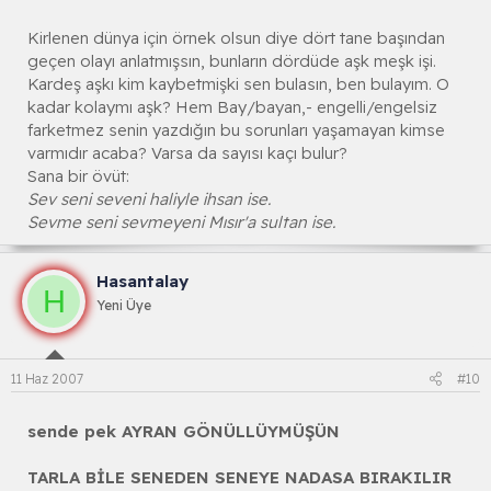
Kirlenen dünya için örnek olsun diye dört tane başından
geçen olayı anlatmışsın, bunların dördüde aşk meşk işi.
Kardeş aşkı kim kaybetmişki sen bulasın, ben bulayım. O
kadar kolaymı aşk? Hem Bay/bayan,- engelli/engelsiz
farketmez senin yazdığın bu sorunları yaşamayan kimse
varmıdır acaba? Varsa da sayısı kaçı bulur?
Sana bir övüt:
Sev seni seveni haliyle ihsan ise.
Sevme seni sevmeyeni Mısır'a sultan ise.
Hasantalay
H
Yeni Üye
11 Haz 2007
#10
sende pek AYRAN GÖNÜLLÜYMÜŞÜN
TARLA BİLE SENEDEN SENEYE NADASA BIRAKILIR