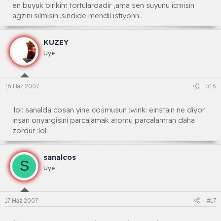
en buyuk birikim tortulardadir ,ama sen suyunu icmisin
agzini silmisin..sindide mendil istiyonn..
KUZEY
Üye
16 Haz 2007
#16
:lol: sanalda cosan yine cosmusun :wink: einstain ne diyor
insan onyargisini parcalamak atomu parcalamtan daha
zordur :lol:
sanalcos
S
Üye
17 Haz 2007
#17