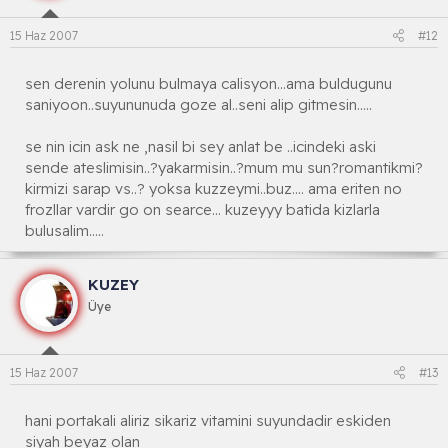
15 Haz 2007
#12
sen derenin yolunu bulmaya calisyon...ama buldugunu
saniyoon..suyununuda goze al..seni alip gitmesin.....
se nin icin ask ne ,nasil bi sey anlat be ..icindeki aski
sende ateslimisin..?yakarmisin..?mum mu sun?romantikmi?
kirmizi sarap vs..? yoksa kuzzeymi..buz.... ama eriten no
frozllar vardir go on searce... kuzeyyy batida kizlarla
bulusalim.....
KUZEY
Üye
15 Haz 2007
#13
hani portakali aliriz sikariz vitamini suyundadir eskiden
siyah beyaz olan