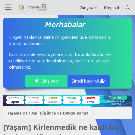
Giriş yap
Kayıt ol
Merhabalar
Engelli haklarına dair tüm içerikten üye olmaksızın
yararlanabilirsiniz.
Soru sormak veya üyelere özel forumlarlardan ve
özelliklerden yararlanabilmek içinse sitemize üye
olmalısınız.
Giriş yap
Şimdi kayıt ol
Yaşama Dair Anı, Düşünce ve Duygularımız
[Yaşam] Kirlenmedik ne kaldı bu