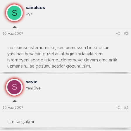
sanalcos
S
Üye
10 Haz 2007
#2
seni kimse istememiski , sen ucmussun belki..olsun
yasanan heyacan guzel anlatdigin kadariyla..seni
istemeyeni sende isteme...denemeye devam ama artik
uzmansin....ac gozunu acarlar gozunu..slm.
sevic
S
Yeni Üye
10 Haz 2007
#3
slm tanışakmı