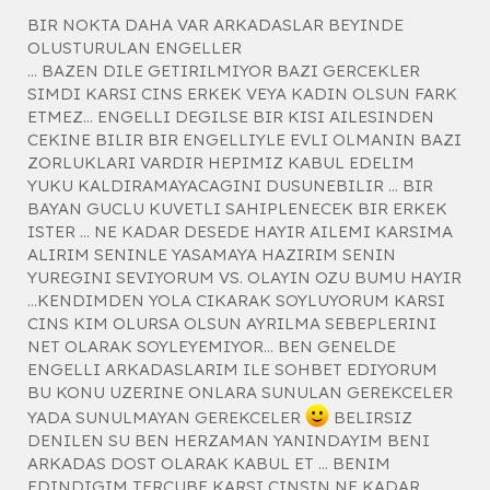
BIR NOKTA DAHA VAR ARKADASLAR BEYINDE
OLUSTURULAN ENGELLER
... BAZEN DILE GETIRILMIYOR BAZI GERCEKLER
SIMDI KARSI CINS ERKEK VEYA KADIN OLSUN FARK
ETMEZ... ENGELLI DEGILSE BIR KISI AILESINDEN
CEKINE BILIR BIR ENGELLIYLE EVLI OLMANIN BAZI
ZORLUKLARI VARDIR HEPIMIZ KABUL EDELIM
YUKU KALDIRAMAYACAGINI DUSUNEBILIR ... BIR
BAYAN GUCLU KUVETLI SAHIPLENECEK BIR ERKEK
ISTER ... NE KADAR DESEDE HAYIR AILEMI KARSIMA
ALIRIM SENINLE YASAMAYA HAZIRIM SENIN
YUREGINI SEVIYORUM VS. OLAYIN OZU BUMU HAYIR
...KENDIMDEN YOLA CIKARAK SOYLUYORUM KARSI
CINS KIM OLURSA OLSUN AYRILMA SEBEPLERINI
NET OLARAK SOYLEYEMIYOR... BEN GENELDE
ENGELLI ARKADASLARIM ILE SOHBET EDIYORUM
BU KONU UZERINE ONLARA SUNULAN GEREKCELER
YADA SUNULMAYAN GEREKCELER
BELIRSIZ
DENILEN SU BEN HERZAMAN YANINDAYIM BENI
ARKADAS DOST OLARAK KABUL ET ... BENIM
EDINDIGIM TERCUBE KARSI CINSIN NE KADAR