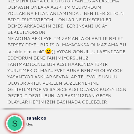
KISMINA DAHA COK UYUYOR YANLIS ANLASILMA
OLMASIN ONLARA ASIKTIM OLUYORDUM
YOLLARINA FILAN ANLAMINDA ... BEN ILERISI ICIN
BIR ILISKI ISTEDIM ... ONLAR NE DIYECEKLER
DEMIS ARKADASIN BIRI... BIR INSANI UC AY
BEKLETIYORSUN
NE ADINA BEKLEYELIM ZAMANLA OLABILIR BELKI
BIRSEY DIYE... BIR IS OLMAYACAKSA OLMAZ AMA BU
sekilde olmamaliI
)) AYRAN GONULLU LAFINI IADE
EDIYORUM BENI TANIMIYORSUNUZ
TANIMADIGINIZ BIR KISI HAKKINDA FIKIR
YURUTMEK OLMAZ... EVET BUNA BENZER OLAY COK
YASANIYOR ASKLAR SEVDALAR TELEVOLE USULU
OLUYOR ARTIK VERILEN SOZLER YERINE
GETIRILMIYOR VS SADECE KISI OLARAK KUZEY ICIN
GECERLI DEGIL BUNLAR BASIMIZDAN GECEN
OLAYLAR HEPIMIZIN BASINADA GELEBILIR...
sanalcos
S
Üye