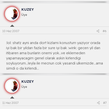
KUZEY
Üye
10 Haz 2007
#6
:lol: shatz ayni anda dort kizlami konustum yaziyor orada
iyi bak bir yildan fazla bir sure iyi bak :wink: gecen yil dan
itibaren ama bunlarin onemi yok...ve eklemeden
yapamayacagim genel olarak askin kirlendigi
soyluyorum...leyla ile mecnun cok yasandi ulkemizde...ama
simdi o da kirlendi...
KUZEY
Üye
11 Haz 2007
#7