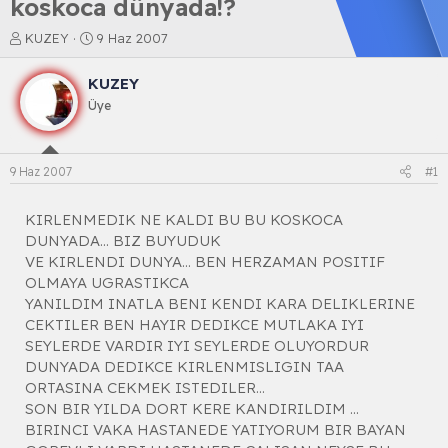
koskoca dünyada!?
K
B
KUZEY
9 Haz 2007
o
a
n
ş
KUZEY
b
l
Üye
u
a
y
n
u
g
b
ı
9 Haz 2007
#1
a
ç
ş
t
l
a
KIRLENMEDIK NE KALDI BU BU KOSKOCA
a
r
DUNYADA... BIZ BUYUDUK
t
i
VE KIRLENDI DUNYA... BEN HERZAMAN POSITIF
a
h
OLMAYA UGRASTIKCA
n
i
YANILDIM INATLA BENI KENDI KARA DELIKLERINE
CEKTILER BEN HAYIR DEDIKCE MUTLAKA IYI
SEYLERDE VARDIR IYI SEYLERDE OLUYORDUR
DUNYADA DEDIKCE KIRLENMISLIGIN TAA
ORTASINA CEKMEK ISTEDILER...
SON BIR YILDA DORT KERE KANDIRILDIM ...
BIRINCI VAKA HASTANEDE YATIYORUM BIR BAYAN