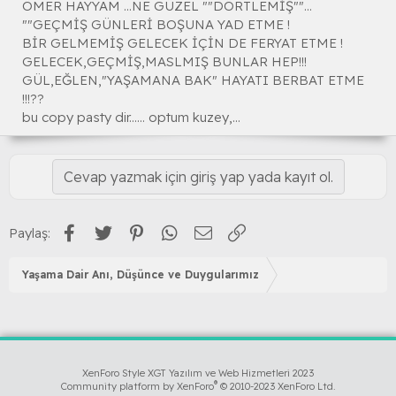
ÖMER HAYYAM ...NE GÜZEL ""DÖRTLEMİŞ""...
""GEÇMİŞ GÜNLERİ BOŞUNA YAD ETME !
BİR GELMEMİŞ GELECEK İÇİN DE FERYAT ETME !
GELECEK,GEÇMİŞ,MASLMIŞ BUNLAR HEP!!!
GÜL,EĞLEN,"YAŞAMANA BAK" HAYATI BERBAT ETME
!!!??
bu copy pasty dir...... optum kuzey,...
Cevap yazmak için giriş yap yada kayıt ol.
Facebook
Twitter
Pinterest
WhatsApp
E-posta
Link
Paylaş:
Yaşama Dair Anı, Düşünce ve Duygularımız
XenForo Style XGT Yazılım ve Web Hizmetleri 2023
®
Community platform by XenForo
© 2010-2023 XenForo Ltd.