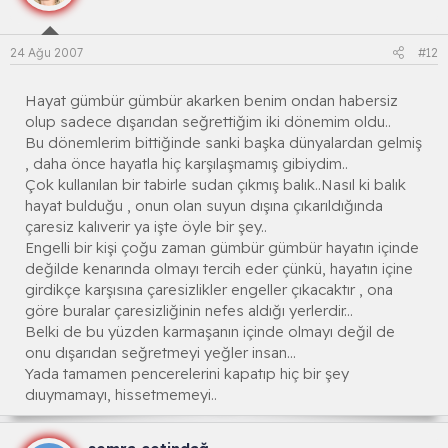
24 Ağu 2007
#12
Hayat gümbür gümbür akarken benim ondan habersiz
olup sadece dışarıdan seğrettiğim iki dönemim oldu..
Bu dönemlerim bittiğinde sanki başka dünyalardan gelmiş
, daha önce hayatla hiç karşılaşmamış gibiydim..
Çok kullanılan bir tabirle sudan çıkmış balık..Nasıl ki balık
hayat bulduğu , onun olan suyun dışına çıkarıldığında
çaresiz kalıverir ya işte öyle bir şey..
Engelli bir kişi çoğu zaman gümbür gümbür hayatın içinde
değilde kenarında olmayı tercih eder çünkü, hayatın içine
girdikçe karşısına çaresizlikler engeller çıkacaktır , ona
göre buralar çaresizliğinin nefes aldığı yerlerdir...
Belki de bu yüzden karmaşanın içinde olmayı değil de
onu dışarıdan seğretmeyi yeğler insan...
Yada tamamen pencerelerini kapatıp hiç bir şey
dıuymamayı, hissetmemeyi..