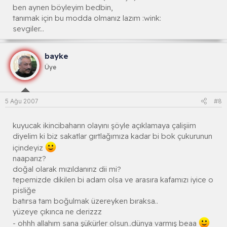
ben aynen böyleyim bedbin,
tanımak için bu modda olmanız lazım :wink:
sevgiler...
bayke
Üye
5 Ağu 2007
#8
kuyucak ikincibaharın olayını şöyle açıklamaya çalişiim
diyelim ki biz sakatlar gırtlağımıza kadar bi bok çukurunun
içindeyiz
naaparız?
doğal olarak mızıldanırız dii mi?
tepemizde dikilen bi adam olsa ve arasıra kafamızı iyice o
pisliğe
batırsa tam boğulmak üzereyken bıraksa..
yüzeye çıkınca ne derizzz
- ohhh allahım sana şükürler olsun..dünya varmış beaa