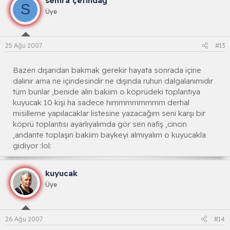
semra çetindağ
S
Üye
25 Ağu 2007
#13
Bazen dışarıdan bakmak gerekir hayata sonrada içine
dalınır ama ne içindesindir ne dışında ruhun dalgalanımıdır
tüm bunlar ,benide alın bakiim o köprüdeki toplantıya
kuyucak 10 kişi ha sadece hımmmmmmmm derhal
misilleme yapılacaklar listesine yazacağım seni karşı bir
köprü toplantısı ayarlıyalımda gör sen nafiş ,cincin
,andante toplaşın bakiim baykeyi almıyalım o kuyucakla
gidiyor :lol:
kuyucak
Üye
26 Ağu 2007
#14