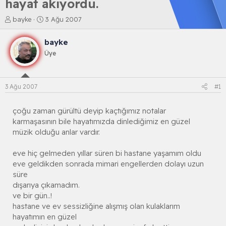
hayat akıyordu.
K
B
bayke
3 Ağu 2007
o
a
n
ş
bayke
b
l
Üye
u
a
y
n
u
g
b
ı
3 Ağu 2007
#1
a
ç
ş
t
l
a
çoğu zaman gürültü deyip kaçtığımız notalar
a
r
karmaşasının bile hayatımızda dinlediğimiz en güzel
t
i
müzik olduğu anlar vardır.
a
h
n
i
eve hiç gelmeden yıllar süren bi hastane yaşamım oldu
eve geldikden sonrada mimari engellerden dolayı uzun
süre
dışarıya çıkamadım.
ve bir gün..!
hastane ve ev sessizliğine alışmış olan kulaklarım
hayatımın en güzel