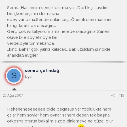
Semra Hanımcım sensiz olurmu ya....Dört kişi saydım
ben,kontenjanın dolmasına
epey var daha.Sende onları seç...Önemli olan masanın
hangi tarafında olacağın...
Gerçi çok iyi biliyorum ama,nerede olacağınızı.Sanem
ölüye bile söyletir,öyle bir
yerde,öyle bir mekanda...
İkinci Bahar çok yalnız kalacak...Bak üzüldüm şimdide
ahanda.Sevgiler.
semra çetindağ
S
Üye
27 Ağu 2007
#15
Heheheheeeeeeee bide pegasus var toplulukta hem
çalar hem söyler hem oynar sanem desen tek başına
orkestra oturun bakalım sizde dinlemeye ne güzel olur