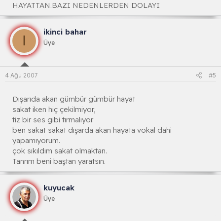
HAYATTAN.BAZI NEDENLERDEN DOLAYI
ikinci bahar
I
Üye
4 Ağu 2007
#5
Dışarıda akan gümbür gümbür hayat
sakat iken hiç çekilmiyor,
tiz bir ses gibi tırmalıyor.
ben sakat sakat dışarda akan hayata vokal dahi
yapamıyorum.
çok sıkıldım sakat olmaktan.
Tanrım beni baştan yaratsın.
kuyucak
Üye