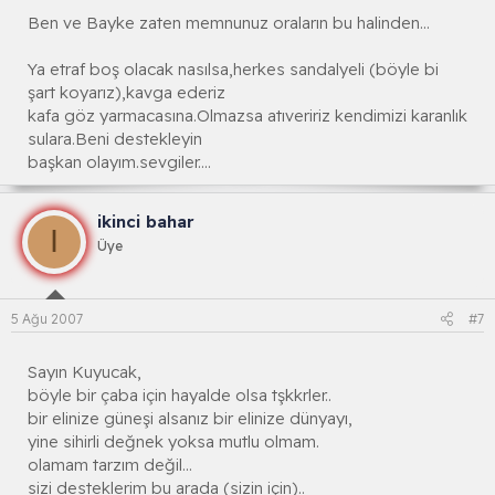
Ben ve Bayke zaten memnunuz oraların bu halinden...
Ya etraf boş olacak nasılsa,herkes sandalyeli (böyle bi
şart koyarız),kavga ederiz
kafa göz yarmacasına.Olmazsa atıveririz kendimizi karanlık
sulara.Beni destekleyin
başkan olayım.sevgiler....
ikinci bahar
I
Üye
5 Ağu 2007
#7
Sayın Kuyucak,
böyle bir çaba için hayalde olsa tşkkrler..
bir elinize güneşi alsanız bir elinize dünyayı,
yine sihirli değnek yoksa mutlu olmam.
olamam tarzım değil...
sizi desteklerim bu arada (sizin için)..