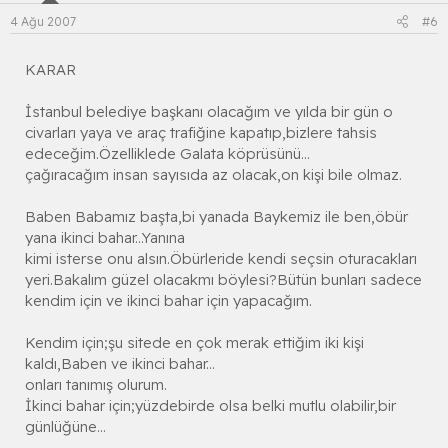
4 Ağu 2007
#6
KARAR
İstanbul belediye başkanı olacağım ve yılda bir gün o
civarları yaya ve araç trafiğine kapatıp,bizlere tahsis
edeceğim.Özelliklede Galata köprüsünü...
çağıracağım insan sayısıda az olacak,on kişi bile olmaz.
Baben Babamız başta,bi yanada Baykemiz ile ben,öbür
yana ikinci bahar...Yanına
kimi isterse onu alsın.Öbürleride kendi seçsin oturacakları
yeri.Bakalım güzel olacakmı böylesi?Bütün bunları sadece
kendim için ve ikinci bahar için yapacağım.
Kendim için;şu sitede en çok merak ettiğim iki kişi
kaldı,Baben ve ikinci bahar...
onları tanımış olurum.
İkinci bahar için;yüzdebirde olsa belki mutlu olabilir,bir
günlüğüne...