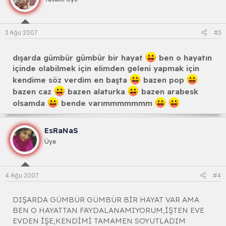
3 Ağu 2007
#3
dışarda gümbür gümbür bir hayat
ben o hayatın
içinde olabilmek için elimden geleni yapmak için
kendime söz verdim en başta
bazen pop
bazen caz
bazen alaturka
bazen arabesk
olsamda
bende varımmmmmmm
EsRaNaS
Üye
4 Ağu 2007
#4
DIŞARDA GÜMBÜR GÜMBÜR BİR HAYAT VAR AMA
BEN O HAYATTAN FAYDALANAMIYORUM,İŞTEN EVE
EVDEN İŞE,KENDİMİ TAMAMEN SOYUTLADIM