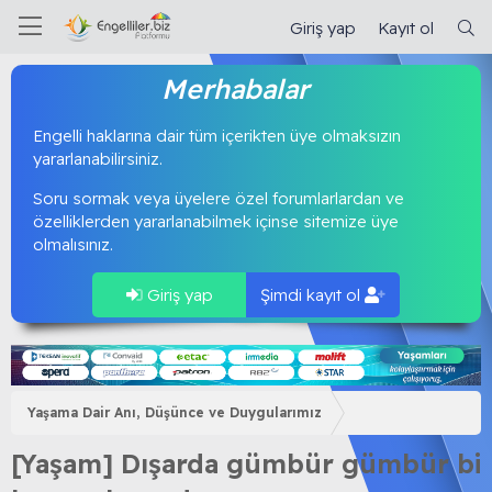
Giriş yap
Kayıt ol
Merhabalar
Engelli haklarına dair tüm içerikten üye olmaksızın
yararlanabilirsiniz.
Soru sormak veya üyelere özel forumlarlardan ve
özelliklerden yararlanabilmek içinse sitemize üye
olmalısınız.
Giriş yap
Şimdi kayıt ol
Yaşama Dair Anı, Düşünce ve Duygularımız
[Yaşam] Dışarda gümbür gümbür bi