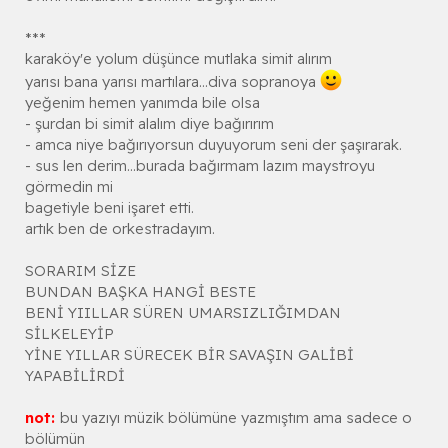
***
karaköy'e yolum düşünce mutlaka simit alırım
yarısı bana yarısı martılara...diva sopranoya
yeğenim hemen yanımda bile olsa
- şurdan bi simit alalım diye bağırırım
- amca niye bağırıyorsun duyuyorum seni der şaşırarak.
- sus len derim...burada bağırmam lazım maystroyu
görmedin mi
bagetiyle beni işaret etti.
artık ben de orkestradayım.
SORARIM SİZE
BUNDAN BAŞKA HANGİ BESTE
BENİ YIILLAR SÜREN UMARSIZLIĞIMDAN
SİLKELEYİP
YİNE YILLAR SÜRECEK BİR SAVAŞIN GALİBİ
YAPABİLİRDİ
not:
bu yazıyı müzik bölümüne yazmıştım ama sadece o
bölümün