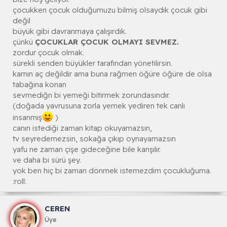
çocukken çocuk olduğumuzu bilmiş olsaydık çocuk gibi
değil
büyük gibi davranmaya çalışırdık.
çünkü
ÇOCUKLAR ÇOCUK OLMAYI SEVMEZ.
zordur çocuk olmak.
sürekli senden büyükler tarafından yönetilirsin.
karnın aç değildir ama buna rağmen öğüre öğüre de olsa
tabağına konan
sevmediğn bi yemeği bitirmek zorundasındır.
(doğada yavrusuna zorla yemek yediren tek canlı
insanmış
)
canın istediği zaman kitap okuyamazsın,
tv seyredemezsin, sokağa çıkıp oynayamazsın
yafu ne zaman çişe gideceğine bile karışılır.
ve daha bi sürü şey.
yok ben hiç bi zaman dönmek istemezdim çocukluğuma.
:roll:
CEREN
Üye