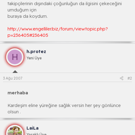
takipçilerinin dışındaki çoğunluğun da ilgisini çekeceğini
umduğum için
buraya da koydum.
http://www.engelliler.biz/forum/viewtopic.php?
p=236405#236405
h.protez
H
Yeni Üye
3 Ağu 2007
#2
merhaba
Kardeşim eline yüreğine sağlık versin her şey gönlünce
olsun .
LaiLa
Yasaklı Üye