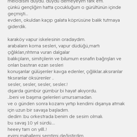
melodisini duydu. duydu demeyeyim fark etti.
çünkü gençliğim hatta çocukluğum o gürültünün içinde
geçmişti...
evden, okuldan kaçıp galata köprüsüne balık tutmaya
giderdik.
karaköy vapur iskelesinin oradaydım.
arabaların korna sesleri, vapur düdüğü,martı
çığlıkları,rıhtıma vuran dalgalar
balıkçıların, simitçilerin ve bilumum esnafın bağrışları ve
onları bastıran ezan sesleri
konuşanlar gülüşenler kavga edenler, çığlıklar..aksıranlar
tıksıranlar öksürenler ..
sesler, sesler, sesler, sesler..!
dışarda gümbür gümbür bi hayat akıyordu.
..beni ve başıma gelenleri umursamadan.
ve o günden sonra kozamı yırtıp kendimi dışarıya atmak
için uzun bir savaşa başladım.
dedim :bu orkestrada benim de sesim olmalı.
bu savaş 10 yıl sürdü....
heeey tam on yılll..!
evimi mahallemi semtimi değiştirdim.