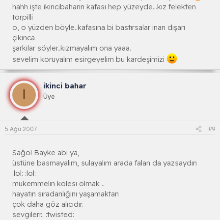
hahh işte ikincibaharın kafası hep yüzeyde...kız felekten
torpilli
o, o yüzden böyle..kafasına bi bastırsalar inan dışarı
çıkınca
şarkılar söyler..kızmayalım ona yaaa.
sevelim koruyalım esirgeyelim bu kardeşimizi
ikinci bahar
I
Üye
5 Ağu 2007
#9
Sağol Bayke abi ya,
üstüne basmayalım, sulayalım arada falan da yazsaydın
:lol: :lol:
mükemmelin kölesi olmak ..
hayatın sıradanlığını yaşamaktan
çok daha göz alıcıdır.
sevgilerr.. :twisted: