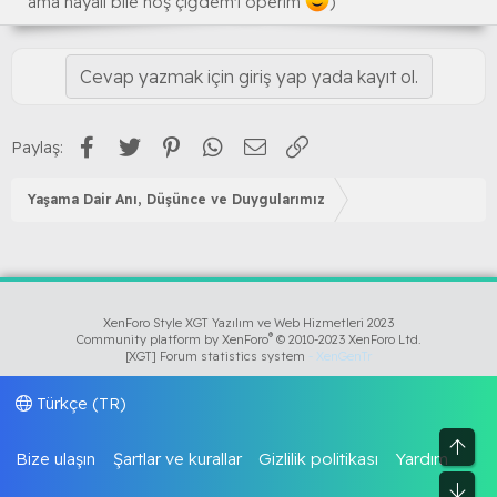
ama hayali bile hoş çiğdem'i öperim
)
Cevap yazmak için giriş yap yada kayıt ol.
Facebook
Twitter
Pinterest
WhatsApp
E-posta
Link
Paylaş:
Yaşama Dair Anı, Düşünce ve Duygularımız
XenForo Style XGT Yazılım ve Web Hizmetleri 2023
®
Community platform by XenForo
© 2010-2023 XenForo Ltd.
[XGT] Forum statistics system
- XenGenTr
Türkçe (TR)
Üst
Bize ulaşın
Şartlar ve kurallar
Gizlilik politikası
Yardım
Alt