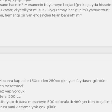
sane hacmin? Mesanenin büyümeye başladığını kaç ayda hissetme
 bu kadar, diyebiliyor musun? Uygulamayı her gün mü yapıyordun?
, herhangi bir yan etkisinden felan bahsetti mi?
 yıl sonra kapasite 150cc den 250cc çıktı yani faydasını gördüm
den basetmedi
kez yapıyorduk
te si 500 cc
tiki yapıldı bana mesaneye 500cc bırakıldı 460 şını ben boşaltım
orum yani kısıtlama yok çok şükür