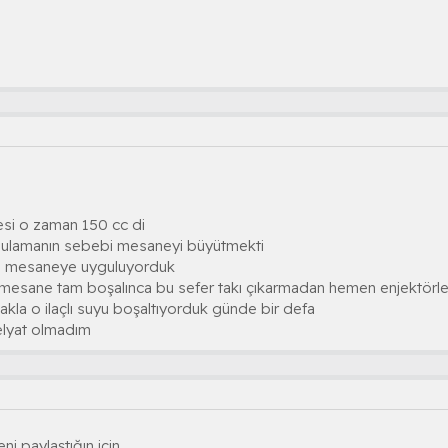
si o zaman 150 cc di
ulamanın sebebi mesaneyi büyütmekti
kla mesaneye uyguluyorduk
 mesane tam boşalınca bu sefer takı çıkarmadan hemen enjektörle 
akla o ilaçlı suyu boşaltıyorduk günde bir defa
lyat olmadım
i paylaştığın için...