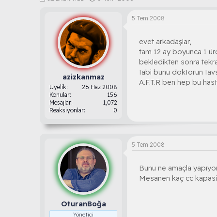
o
a
n
ş
5 Tem 2008
b
l
u
a
evet arkadaşlar,
y
n
u
g
tam 12 ay boyunca 1 üro
b
ı
bekledikten sonra tekr
a
ç
tabi bunu doktorun tavs
ş
t
azizkanmaz
A.F.T.R ben hep bu ha
l
a
Üyelik
26 Haz 2008
a
r
Konular
156
t
i
Mesajlar
1,072
Reaksiyonlar
0
a
h
n
i
5 Tem 2008
Bunu ne amaçla yapıyor
Mesanen kaç cc kapasi
OturanBoğa
Yönetici