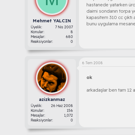
hastanede yatarken üro
daimi sondanın torpa ye
kapasitem 310 cc çıktı 
Mehmet YALCIN
bunu uygulama mesane ge
Üyelik
7 Nis 2007
Konular
8
Mesajlar
680
Reaksiyonlar
0
6 Tem 2008
ok
arkadaşlar ben tam 12 a
azizkanmaz
Üyelik
26 Haz 2008
Konular
156
Mesajlar
1,072
Reaksiyonlar
0