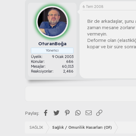
6 Tem 2008
Bir de arkadaşlar, şunu 
zaman mesane zorlanır 
vermeyin.
Deforme olan (elastikliğ
OturanBoğa
kopar ve bir süre sonra l
Yönetici
Üyelik
9 Ocak 2003
Konular
686
Mesajlar
60,013
Reaksiyonlar
2,486
Facebook
Twitter
Pinterest
WhatsApp
E-posta
Link
Paylaş:
SAĞLIK
Sağlık / Omurilik Hasarları (OF)