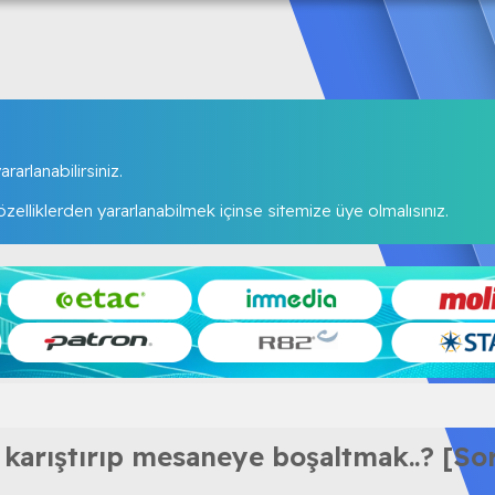
rarlanabilirsiniz.
elliklerden yararlanabilmek içinse sitemize üye olmalısınız.
e karıştırıp mesaneye boşaltmak..? [So