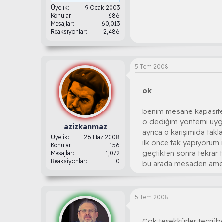
Üyelik
9 Ocak 2003
Konular
686
Mesajlar
60,013
Reaksiyonlar
2,486
5 Tem 2008
ok
benim mesane kapasite
o dediğim yöntemi uyg
azizkanmaz
ayrıca o karışımıda ta
Üyelik
26 Haz 2008
ilk önce tak yapıyorum
Konular
156
geçtikten sonra tekrar t
Mesajlar
1,072
Reaksiyonlar
0
bu arada mesaden ame
5 Tem 2008
Çok teşekkürler tecrüben