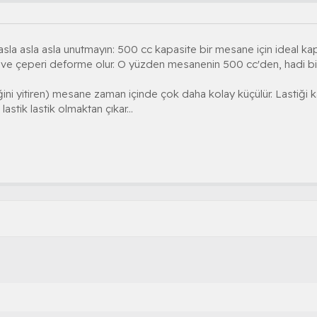
asla asla asla unutmayın: 500 cc kapasite bir mesane için ideal kap
ve çeperi deforme olur. O yüzden mesanenin 500 cc'den, hadi bi
ini yitiren) mesane zaman içinde çok daha kolay küçülür. Lastiği ka
astik lastik olmaktan çıkar...