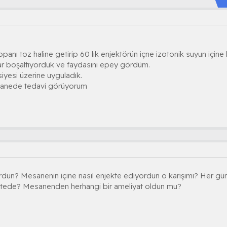
panı toz haline getirip 60 lık enjektörün içne izotonik suyun içine
ar boşaltıyorduk ve faydasını epey gördüm.
iyesi üzerine uyguladık.
stanede tedavi görüyorum
dun? Mesanenin içine nasıl enjekte ediyordun o karışımı? Her g
tede? Mesanenden herhangi bir ameliyat oldun mu?