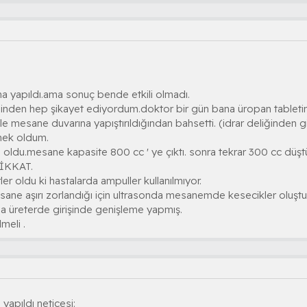
ana yapıldı.ama sonuç bende etkili olmadı.
isinden hep şikayet ediyordum.doktor bir gün bana üropan tabletini
a ile mesane duvarına yapıştırıldığından bahsetti. (idrar deliğinden 
enek oldum.
i oldu.mesane kapasite 800 cc ' ye çıktı. sonra tekrar 300 cc düşt
İKKAT.
ler oldu ki hastalarda ampuller kullanılmıyor.
ne aşırı zorlandığı için ultrasonda mesanemde kesecikler oluşt
ma üreterde girişinde genişleme yapmış.
meli .
yapıldı neticesi: