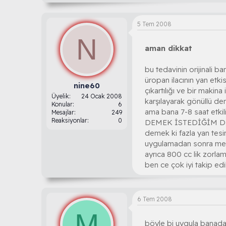
5 Tem 2008
N
aman dikkat
bu tedavinin orijinali b
üropan ilacının yan etk
nine60
çıkartılığı ve bir makin
Üyelik
24 Ocak 2008
karşılayarak gönüllü d
Konular
6
ama bana 7-8 saat etkil
Mesajlar
249
Reaksiyonlar
0
DEMEK İSTEDİĞİM D
demek ki fazla yan tesir
uygulamadan sonra mesa
ayrıca 800 cc lik zorla
ben ce çok iyi takip edil
6 Tem 2008
M
böyle bi uygula banada 