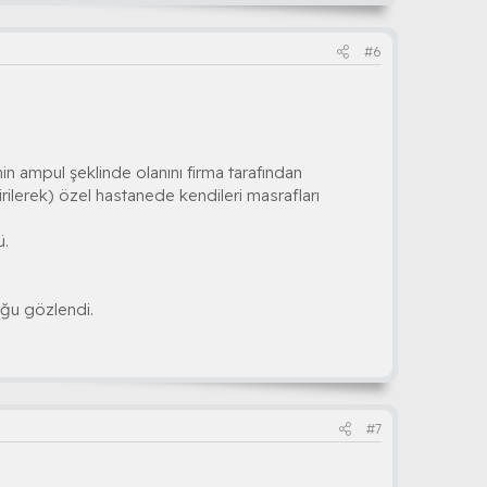
#6
n ampul şeklinde olanını firma tarafından
girilerek) özel hastanede kendileri masrafları
ü.
uğu gözlendi.
#7