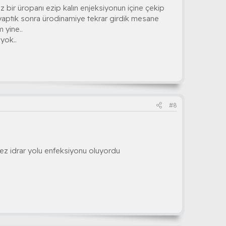
ir üropanı ezip kalın enjeksiyonun içine çekip
 yaptık sonra ürodinamiye tekrar girdik mesane
 yine..
yok..
#8
kez idrar yolu enfeksiyonu oluyordu