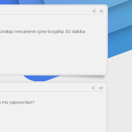
#1
 bırakıp mesanenin içine boşaltıp 30 dakika
#2
ün mü yapıyordun?