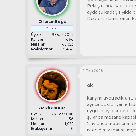
Peki şu anda kaç cc me
ayda şu kadar, 1 yılda
Doktorun bunu önerirken
OturanBoğa
Yönetici
Üyelik
9 Ocak 2003
Konular
686
Mesajlar
60,013
Reaksiyonlar
2,486
5 Tem 2008
ok
karışımı uyguladıktan 1
ayrıca doktor yan etki
azizkanmaz
uygulamayı günde bir 
Üyelik
26 Haz 2008
şu anda mesane kapasi
Konular
156
1 ay önce ürodinami tek
Mesajlar
1,072
Reaksiyonlar
0
istediğim kadar su içiy