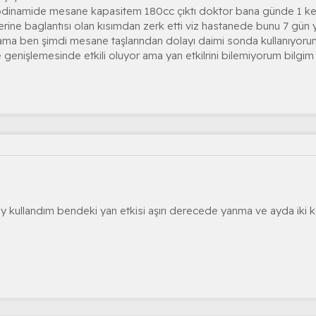
dinamide mesane kapasitem 180cc çıktı doktor bana günde 1 kez b
rine baglantısı olan kısımdan zerk etti viz hastanede bunu 7 gün
ama ben şimdi mesane taşlarından dolayı daimi sonda kullanıyorum
nişlemesinde etkili oluyor ama yan etkilrini bilemiyorum bilgim 
y kullandım bendeki yan etkisi aşırı derecede yanma ve ayda iki 