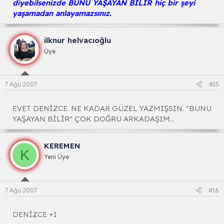
diyebilsenizde BUNU YAŞAYAN BİLİR hiç bir şeyi
yaşamadan anlayamazsınız.
ilknur helvacıoğlu
Üye
7 Ağu 2007
#15
EVET DENİZCE. NE KADAR GÜZEL YAZMIŞSIN. "BUNU
YAŞAYAN BİLİR" ÇOK DOĞRU ARKADAŞIM...
KEREMEN
K
Yeni Üye
7 Ağu 2007
#16
DENİZCE +1