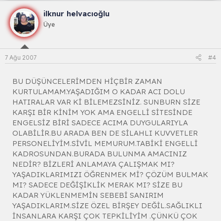
ilknur helvacıoğlu
Üye
7 Ağu 2007
#4
BU DÜŞÜNCELERİMDEN HİÇBİR ZAMAN
KURTULAMAM.YAŞADIĞIM O KADAR ACI DOLU
HATIRALAR VAR Kİ BİLEMEZSİNİZ. SUNBURN SİZE
KARŞI BİR KİNİM YOK AMA ENGELLİ SİTESİNDE
ENGELSİZ BİRİ SADECE ACIMA DUYGULARIYLA
OLABİLİR.BU ARADA BEN DE SİLAHLI KUVVETLER
PERSONELİYİM.SİVİL MEMURUM.TABİKİ ENGELLİ
KADROSUNDAN.BURADA BULUNMA AMACINIZ
NEDİR? BİZLERİ ANLAMAYA ÇALIŞMAK MI?
YAŞADIKLARIMIZI ÖĞRENMEK Mİ? ÇÖZÜM BULMAK
MI? SADECE DEĞİŞİKLİK MERAK MI? SİZE BU
KADAR YÜKLENMEMİN SEBEBİ SANIRIM
YAŞADIKLARIM.SİZE ÖZEL BİRŞEY DEĞİL.SAĞLIKLI
İNSANLARA KARŞI ÇOK TEPKİLİYİM .ÇÜNKÜ ÇOK