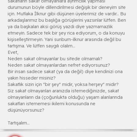
sakatların sakat olmayanlara ayrımcılık yapması
durumunun böyle dillendirilmesi değişik bir deneyim site
için. Mutlaka İlknur gibi düşünen üyelerimiz de vardır... Bu
arkadaşlarımız bu başlığa görüşlerini yazsınlar lütfen. Ben
ya da başkaları aksi görüş yazdı diye yazmamazlık
etmeyin. Sadece tek bir şey rica ediyorum, o da konuyu
kişiselleştirmeyin. Yani sunburn-ilknur arasında değil bu
tartışma. Ve lütfen saygılı olalım...
Evet,
Neden sakat olmayanlar bu sitede olmamalı?
Neden sakat olmayanlardan nefret ediyorsunuz?
Bir insan sadece sakat (ya da değil) diye kendinizi ona
yakın hisseder misiniz?
Sakatlık sizin için "bir şey" midir, yoksa herşey" midir?
Siz sakat olmayanları aranızda istemediğinizde, sakat
olmayanların da (çoğunlukta olduğu) yaşam alanlarında
sakatları istememesi ikilemi konusunda ne
düşünüyorsunuz?
Tartışalım...