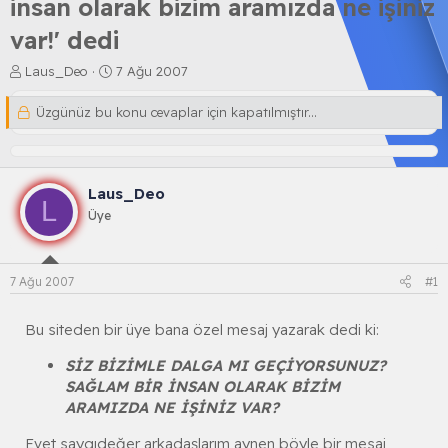
insan olarak bizim aramızda ne işiniz
var!' dedi
K
B
Laus_Deo
7 Ağu 2007
o
a
n
ş
Üzgünüz bu konu cevaplar için kapatılmıştır...
b
l
u
a
y
n
u
g
Laus_Deo
b
ı
L
a
ç
Üye
ş
t
l
a
a
r
7 Ağu 2007
#1
t
i
a
h
n
i
Bu siteden bir üye bana özel mesaj yazarak dedi ki:
SİZ BİZİMLE DALGA MI GEÇİYORSUNUZ?
SAĞLAM BİR İNSAN OLARAK BİZİM
ARAMIZDA NE İŞİNİZ VAR?
Evet saygıdeğer arkadaşlarım aynen böyle bir mesaj