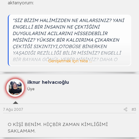
aktarıyorum:
"SİZ BİZİM HALİMİZDEN NE ANLARSINIZ? YANİ
ENGELLİ BİR İNSANIN NE ÇEKTİĞİNİ
DUYGULARINI ACILARINI HİSSEDEBİLİR
MİSİNİZ? YÜKSEK BİR KALDIRIMA ÇIKARKEN
ÇEKTİĞİ SIKINTIYI,OTOBÜSE BİNERKEN
YAŞADIĞI REZİLLİĞİ BİLİR MİSİNİZ? ENGELLİ
BİR BAYANA GÖNÜL VERİR MİSİNİZ? DAHA O
Genişletmek için tıkla ...
KADAR ÇOK ÖRNEKLER SAYABİLİRİM Kİ... O
YÜZDEN SİZ BİZDEN DEĞİLSİNİZ..."
ilknur helvacıoğlu
Üye
7 Ağu 2007
#3
O KİŞİ BENİM. HİÇBİR ZAMAN KİMLİĞİMİ
SAKLAMAM.