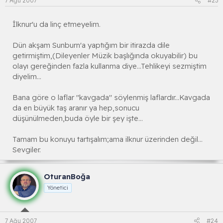
7 Ağu 2007
#23
İlknur'u da linç etmeyelim.
Dün akşam Sunburn'a yaptığım bir itirazda dile
getirmiştim,(Dileyenler Müzik başlığında okuyabilir) bu
olayı gereğinden fazla kullanma diye...Tehlikeyi sezmiştim
diyelim...
Bana göre o laflar ''kavgada'' söylenmiş laflardır...Kavgada
da en büyük taş aranır ya hep,sonucu
düşünülmeden,buda öyle bir şey işte...
Tamam bu konuyu tartışalım;ama ilknur üzerinden değil...
Sevgiler.
OturanBoğa
Yönetici
7 Ağu 2007
#24