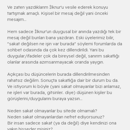
Ve zaten yazdıklarım İlknur'u vesile ederek konuyu
tartışmak amaçlı. Kişisel bir mesaj değil yani önceki
mesajım...
Hem sadece İlknur'un duygusal bir anında yazdığı tek bir
mesaj değil bunları bana yazdıran. Eski üyelerimiz bilir,
"sakat değilsen ne işin var burada" söylemi forumlarda da
sohbet odasında da çok kez dillendirildi. Yani bu
duygular/ifadeler çok da bireysel değil, sanırım sakatlığı
olanlar arasında azımsanmayacak oranda yaygın.
Açıkçası bu düşüncelerin burada dillendirilmesinden
rahatsız değilim. Sonuçta sakatlığa dair bir durum bu da.
Ve istiyorum ki böyle (yani sakat olmayanlar bizi anlamaz,
ne işleri var burada, gitsinler.. diye) düşünen kişiler bu
görüşlerini/duygularını buraya yazsın...
Neden sakat olmayanlar bu sitede olmamalı?
Neden sakat olmayanlardan nefret ediyorsunuz?
Bir insan sadece sakat (ya da değil) diye kendinizi ona
yakın hisseder misiniz?