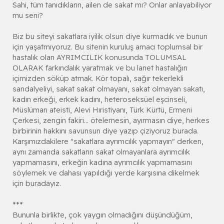
Sahi, tüm tanıdıkların, ailen de sakat mı? Onlar anlayabiliyor
mu seni?
Biz bu siteyi sakatlara iyilik olsun diye kurmadık ve bunun
için yaşatmıyoruz. Bu sitenin kuruluş amacı toplumsal bir
hastalık olan AYRIMCILIK konusunda TOLUMSAL
OLARAK farkındalık yaratmak ve bu lanet hastalığın
içimizden söküp atmak. Kör topalı, sağır tekerlekli
sandalyeliyi, sakat sakat olmayanı, sakat olmayan sakatı,
kadın erkeği, erkek kadını, heteroseksüel eşcinseli,
Müslüman ateisti, Alevi Hıristiyanı, Türk Kürtü, Ermeni
Çerkesi, zengin fakiri... ötelemesin, ayırmasın diye, herkes
birbirinin hakkını savunsun diye yazıp çiziyoruz burada.
Karşımızdakilere "sakatlara ayrımcılık yapmayın" derken,
aynı zamanda sakatların sakat olmayanlara ayrımcılık
yapmamasını, erkeğin kadına ayrımcılık yapmamasını
söylemek ve dahası yapıldığı yerde karşısına dikelmek
için buradayız.
***
Bununla birlikte, çok yaygın olmadığını düşündüğüm,