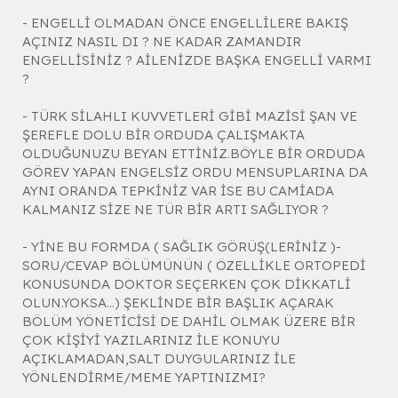
- ENGELLİ OLMADAN ÖNCE ENGELLİLERE BAKIŞ
AÇINIZ NASIL DI ? NE KADAR ZAMANDIR
ENGELLİSİNİZ ? AİLENİZDE BAŞKA ENGELLİ VARMI
?
- TÜRK SİLAHLI KUVVETLERİ GİBİ MAZİSİ ŞAN VE
ŞEREFLE DOLU BİR ORDUDA ÇALIŞMAKTA
OLDUĞUNUZU BEYAN ETTİNİZ.BÖYLE BİR ORDUDA
GÖREV YAPAN ENGELSİZ ORDU MENSUPLARINA DA
AYNI ORANDA TEPKİNİZ VAR İSE BU CAMİADA
KALMANIZ SİZE NE TÜR BİR ARTI SAĞLIYOR ?
- YİNE BU FORMDA ( SAĞLIK GÖRÜŞ(LERİNİZ )-
SORU/CEVAP BÖLÜMÜNÜN ( ÖZELLİKLE ORTOPEDİ
KONUSUNDA DOKTOR SEÇERKEN ÇOK DİKKATLİ
OLUN.YOKSA...) ŞEKLİNDE BİR BAŞLIK AÇARAK
BÖLÜM YÖNETİCİSİ DE DAHİL OLMAK ÜZERE BİR
ÇOK KİŞİYİ YAZILARINIZ İLE KONUYU
AÇIKLAMADAN,SALT DUYGULARINIZ İLE
YÖNLENDİRME/MEME YAPTINIZMI?