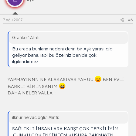
7 Ağu 2007
#6
Grafiker' Alıntı:
Bu arada bunların nedeni derin bir Aşk yarası gibi
geliyor bana.Tabi bu özeliniz benide çok
ilgilendirmez.
YAPMAYINNN NE ALAKASIVAR YAHUU
BEN EVLİ
BARKLI BİR İNSANIM
DAHA NELER VALLA :!:
ilknur helvacıoğlu' Alıntı:
SAĞLIKLI İNSANLARA KARŞI ÇOK TEPKİLİYİM
.ÇÜNKÜ ÇOK İNCİNDİM.KUSURA BAKMAYIN...