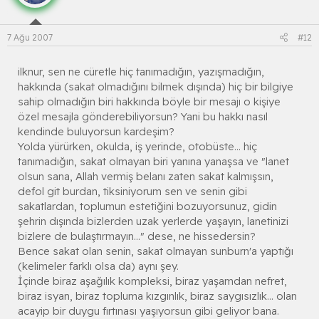
7 Ağu 2007
#12
ilknur, sen ne cüretle hiç tanımadığın, yazışmadığın,
hakkında (sakat olmadığını bilmek dışında) hiç bir bilgiye
sahip olmadığın biri hakkında böyle bir mesajı o kişiye
özel mesajla gönderebiliyorsun? Yani bu hakkı nasıl
kendinde buluyorsun kardeşim?
Yolda yürürken, okulda, iş yerinde, otobüste... hiç
tanımadığın, sakat olmayan biri yanına yanaşsa ve "lanet
olsun sana, Allah vermiş belanı zaten sakat kalmışsın,
defol git burdan, tiksiniyorum sen ve senin gibi
sakatlardan, toplumun estetiğini bozuyorsunuz, gidin
şehrin dışında bizlerden uzak yerlerde yaşayın, lanetinizi
bizlere de bulaştırmayın..." dese, ne hissedersin?
Bence sakat olan senin, sakat olmayan sunburn'a yaptığı
(kelimeler farklı olsa da) aynı şey.
İçinde biraz aşağılık kompleksi, biraz yaşamdan nefret,
biraz isyan, biraz topluma kızgınlık, biraz saygısızlık... olan
acayip bir duygu fırtınası yaşıyorsun gibi geliyor bana.