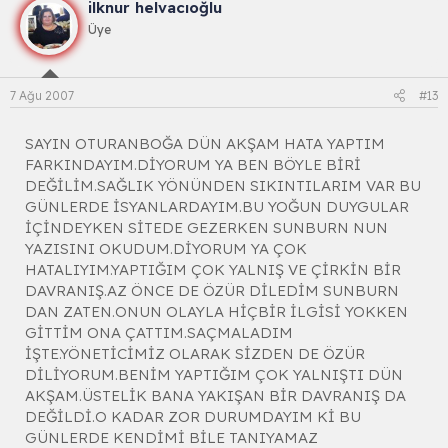
ilknur helvacıoğlu
Üye
7 Ağu 2007
#13
SAYIN OTURANBOĞA DÜN AKŞAM HATA YAPTIM
FARKINDAYIM.DİYORUM YA BEN BÖYLE BİRİ
DEĞİLİM.SAĞLIK YÖNÜNDEN SIKINTILARIM VAR BU
GÜNLERDE İSYANLARDAYIM.BU YOĞUN DUYGULAR
İÇİNDEYKEN SİTEDE GEZERKEN SUNBURN NUN
YAZISINI OKUDUM.DİYORUM YA ÇOK
HATALIYIM.YAPTIĞIM ÇOK YALNIŞ VE ÇİRKİN BİR
DAVRANIŞ.AZ ÖNCE DE ÖZÜR DİLEDİM SUNBURN
DAN ZATEN.ONUN OLAYLA HİÇBİR İLGİSİ YOKKEN
GİTTİM ONA ÇATTIM.SAÇMALADIM
İŞTE.YÖNETİCİMİZ OLARAK SİZDEN DE ÖZÜR
DİLİYORUM.BENİM YAPTIĞIM ÇOK YALNIŞTI DÜN
AKŞAM.ÜSTELİK BANA YAKIŞAN BİR DAVRANIŞ DA
DEĞİLDİ.O KADAR ZOR DURUMDAYIM Kİ BU
GÜNLERDE KENDİMİ BİLE TANIYAMAZ