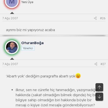
M
Yeni Üye
7 Ağu 2007
#26
ayrımı biz mi yapıyoruz acaba
OturanBoğa
Yönetici
7 Ağu 2007
#27
'Abartı yok' dediğim paragrafta abartı yok
Üst
ilknur, sen ne cüretle hiç tanımadığın, yazışmadığın,
hakkında (sakat olmadığını bilmek dışında) hiç bir
Alt
bilgiye sahip olmadığın biri hakkında böyle bir
mesajı o kişiye özel mesajla gönderebiliyorsun?