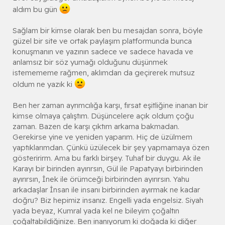
aldım bu gün
Sağlam bir kimse olarak ben bu mesajdan sonra, böyle
güzel bir site ve ortak paylaşım platformunda bunca
konuşmanın ve yazının sadece ve sadece havada ve
anlamsız bir söz yumağı olduğunu düşünmek
istemememe rağmen, aklımdan da geçirerek mutsuz
oldum ne yazık ki
Ben her zaman ayrımcılığa karşı, fırsat eşitliğine inanan bir
kimse olmaya çalıştım. Düşüncelere açık oldum çoğu
zaman. Bazen de karşı çıktım arkama bakmadan.
Gerekirse yine ve yeniden yaparım. Hiç de üzülmem
yaptıklarımdan. Çünkü üzülecek bir şey yapmamaya özen
gösteririrm. Ama bu farklı birşey. Tuhaf bir duygu. Ak ile
Karayı bir birinden ayırırsın, Gül ile Papatyayı birbirinden
ayırırsın, İnek ile örümceği birbirinden ayırırsın. Yahu
arkadaşlar İnsan ile insanı birbirinden ayırmak ne kadar
doğru? Biz hepimiz insanız. Engelli yada engelsiz. Siyah
yada beyaz, Kumral yada kel ne bileyim çoğaltın
çoğaltabildiğinize. Ben inanıyorum ki doğada ki diğer