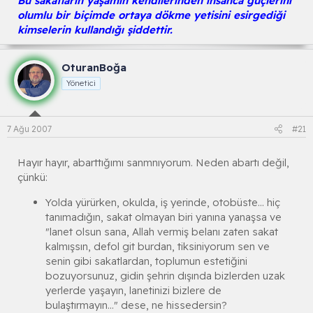
Bu sakatların yaşamın kendilerinden insanca güçlerini
olumlu bir biçimde ortaya dökme yetisini esirgediği
kimselerin kullandığı şiddettir.
OturanBoğa
Yönetici
7 Ağu 2007
#21
Hayır hayır, abarttığımı sanmnıyorum. Neden abartı değil,
çünkü:
Yolda yürürken, okulda, iş yerinde, otobüste... hiç
tanımadığın, sakat olmayan biri yanına yanaşsa ve
"lanet olsun sana, Allah vermiş belanı zaten sakat
kalmışsın, defol git burdan, tiksiniyorum sen ve
senin gibi sakatlardan, toplumun estetiğini
bozuyorsunuz, gidin şehrin dışında bizlerden uzak
yerlerde yaşayın, lanetinizi bizlere de
bulaştırmayın..." dese, ne hissedersin?