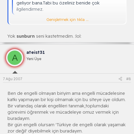
geliyor bana.Tabi bu özeliniz benide çok
ilgilendirmez.
Genişletmek için tıkla ...
YAPMAYINNN NE ALAKASIVAR YAHUU
BEN
EVLİ BARKLI BİR İNSANIM
Yok
sunburn
seni kastetmedim. :lol:
Genişletmek için tıkla ...
DAHA NELER VALLA :!:
ateist31
A
Yeni Üye
7 Ağu 2007
#8
Ben de engelli olmayan biriyim ama engelli mücadelesine
katkı yapmayan bir kişi olmamak için bu siteye üye oldum.
Bir vatandaş olarak engellileri tanımak,toplumdaki
görevimi öğrenmek ve mücadeleye omuz vermek için
buradayım.
Bir gün engelli olursam 'Türkiye de engelli olarak yaşamak
zor değil' diyebilmek için buradayım.