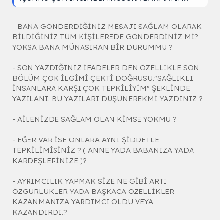
- BANA GÖNDERDİĞİNİZ MESAJI SAĞLAM OLARAK
BİLDİĞİNİZ TÜM KİŞİLEREDE GÖNDERDİNİZ Mİ?
YOKSA BANA MÜNASIRAN BİR DURUMMU ?
- SON YAZDIĞINIZ İFADELER DEN ÖZELLİKLE SON
BÖLÜM ÇOK İLGİMİ ÇEKTİ DOĞRUSU."SAĞLIKLI
İNSANLARA KARŞI ÇOK TEPKİLİYİM" ŞEKLİNDE
YAZILANI. BU YAZILARI DÜŞÜNEREKMİ YAZDINIZ ?
- AİLENİZDE SAĞLAM OLAN KİMSE YOKMU ?
- EĞER VAR İSE ONLARA AYNI ŞİDDETLE
TEPKİLİMİSİNİZ ? ( ANNE YADA BABANIZA YADA
KARDEŞLERİNİZE )?
- AYRIMCILIK YAPMAK SİZE NE GİBİ ARTI
ÖZGÜRLÜKLER YADA BAŞKACA ÖZELLİKLER
KAZANMANIZA YARDIMCI OLDU VEYA
KAZANDIRDI.?