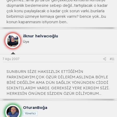
düşmanlık beslemesine sebep değil...tartışılacak o kadar
çok konu paylaşılacak o kadar çok sorun varki..bunlarla
birbirimizi üzmeye kırmaya gerek varmı? bence yok...bu
konun kapanmasını istiyorum ben..
ilknur helvacıoğlu
Üye
7 Ağu 2007
#11
SUNBURN SİZE HAKSIZLIK ETTİĞİMİN
FARKINDAYIM.ÇOK ÖZÜR DİLERİM.ASLINDA BÖYLE
BİRİ DEĞİLİM AMA DÜN SAĞLIK YÖNÜNDEN CİDDİ
SIKINTILARIM VARDI. GEREKSİZ YERE KIRDIM SİZİ.
HERKESİN ÖNÜNDE SİZDEN ÖZÜR DİLİYORUM...
OturanBoğa
Yönetici