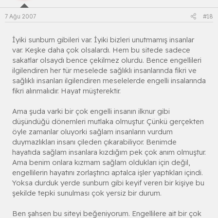
7 Ağu 2007
#18
İyiki sunburn gibileri var. İyiki bizleri unutmamış insanlar
var. Keşke daha çok olsalardı. Hem bu sitede sadece
sakatlar olsaydı bence çekilmez olurdu. Bence engellileri
ilgilendiren her tür meselede sağlıklı insanlarında fikri ve
sağlıklı insanları ilgilendiren meselelerde engelli insalarında
fikri alınmalıdır. Hayat müşterektir.
Ama şuda varki bir çok engelli insanın ilknur gibi
düşündüğü dönemleri mutlaka olmuştur. Çünkü gerçekten
öyle zamanlar oluyorki sağlam insanların vurdum
duymazlıkları insanı çileden çıkarabiliyor. Benimde
hayatıda sağlam insanlara kızdığım pek çok anım olmuştur.
Ama benim onlara kızmam sağlam oldukları için değil,
engellilerin hayatını zorlaştırıcı aptalca işler yaptıkları içindi.
Yoksa durduk yerde sunburn gibi keyif veren bir kişiye bu
şekilde tepki sunulması çok yersiz bir durum.
Ben şahsen bu siteyi beğeniyorum. Engellilere ait bir çok