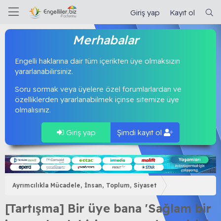
Giriş yap
Kayıt ol
Merhabalar
Engelli haklarına dair tüm içerikten üye olmaksızın
yararlanabilirsiniz.
Soru sormak veya üyelere özel forumlarlardan ve
özelliklerden yararlanabilmek içinse sitemize üye
olmalısınız.
Giriş yap
Şimdi kayıt ol
Ayrımcılıkla Mücadele, İnsan, Toplum, Siyaset
[Tartışma] Bir üye bana 'Sağlam bir