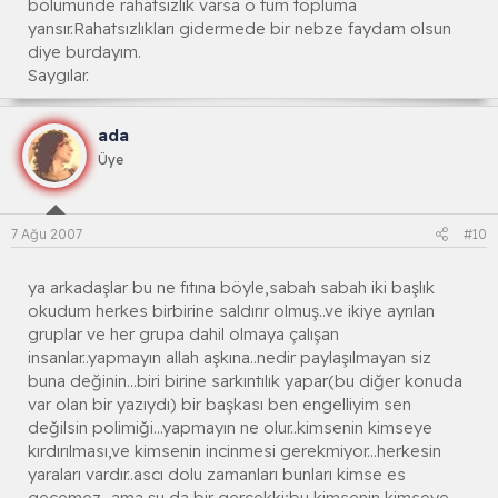
bölümünde rahatsızlık varsa o tüm topluma
yansır.Rahatsızlıkları gidermede bir nebze faydam olsun
diye burdayım.
Saygılar.
ada
Üye
7 Ağu 2007
#10
ya arkadaşlar bu ne fıtına böyle,sabah sabah iki başlık
okudum herkes birbirine saldırır olmuş..ve ikiye ayrılan
gruplar ve her grupa dahil olmaya çalışan
insanlar..yapmayın allah aşkına..nedir paylaşılmayan siz
buna değinin...biri birine sarkıntılık yapar(bu diğer konuda
var olan bir yazıydı) bir başkası ben engelliyim sen
değilsin polimiği...yapmayın ne olur..kimsenin kimseye
kırdırılması,ve kimsenin incinmesi gerekmiyor...herkesin
yaraları vardır..ascı dolu zamanları bunları kimse es
geçemez...ama şu da bir gerçekki;bu kimsenin kimseye