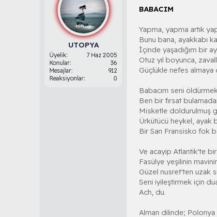
BABACIM
Yapma, yapma artık y
Bunu bana, ayakkabı ka
UTOPYA
İçinde yaşadığım bir ay
Üyelik
7 Haz 2005
Otuz yıl boyunca, zavallı
Konular
36
Güçlükle nefes almaya 
Mesajlar
912
Reaksiyonlar
0
Babacım seni öldürmek
Ben bir fırsat bulamad
Misketle doldurulmuş gib
Ürkütücü heykel, ayak 
Bir San Fransisko fok b
Ve acayip Atlantik'te bir
Fasülye yeşilinin mavin
Güzel nusret'ten uzak s
Seni iyileştirmek için d
Ach, du.
Alman dilinde; Polonya