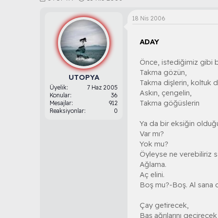
o
a
n
ş
18 Nis 2006
b
l
u
a
ADAY
y
n
u
g
b
ı
Önce, istediğimiz gibi b
a
ç
Takma gözün,
ş
t
UTOPYA
Takma dişlerin, koltuk 
l
a
Üyelik
7 Haz 2005
Askın, çengelin,
a
r
Konular
36
Takma göğüslerin
t
i
Mesajlar
912
Reaksiyonlar
0
a
h
n
i
Ya da bir eksiğin olduğ
Var mı?
Yok mu?
Öyleyse ne verebiliriz 
Ağlama.
Aç elini.
Boş mu?-Boş. Al sana 
Çay getirecek,
Baş ağrılarını geçirec