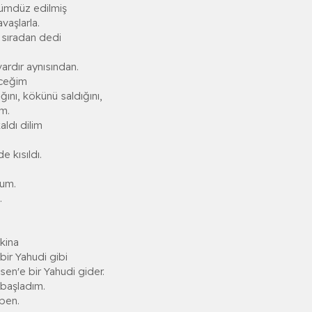
 dümdüz edilmiş
avaşlarla.
 sıradan dedi
ardır aynısından.
eceğim
nı, kökünü saldığını,
m.
aldı dilim
e kısıldı.
dum.
.
akina
bir Yahudi gibi
en'e bir Yahudi gider.
başladım.
 ben.