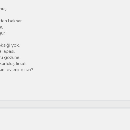
müş,
nden baksan.
r,
ur.
eksiği yok.
a lapası.
tü gözüne.
urtuluş fırsatı.
sin, evlenir misin?