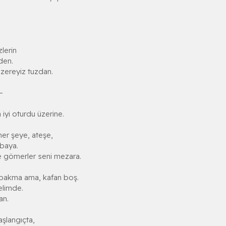
lerin
den.
üzereyiz tuzdan.
.
—
 iyi oturdu üzerine.
her şeye, ateşe,
baya.
e gömerler seni mezara.
 bakma ama, kafan boş.
elimde.
an.
şlangıçta,