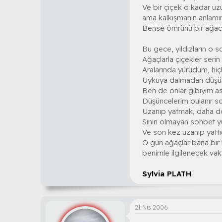
Ve bir çiçek o kadar uzu
ama kalkışmanın anlamını 
Bense ömrünü bir ağacın
Bu gece, yıldızların o so
Ağaçlarla çiçekler serin
Aralarında yürüdüm, hiç
Uykuya dalmadan düşü
Ben de onlar gibiyim as
Düşüncelerim bulanır so
Uzanıp yatmak, daha do
Sınırı olmayan sohbet y
Ve son kez uzanıp yattı
O gün ağaçlar bana bir
benimle ilgilenecek vakt
Sylvia PLATH
21 Nis 2006