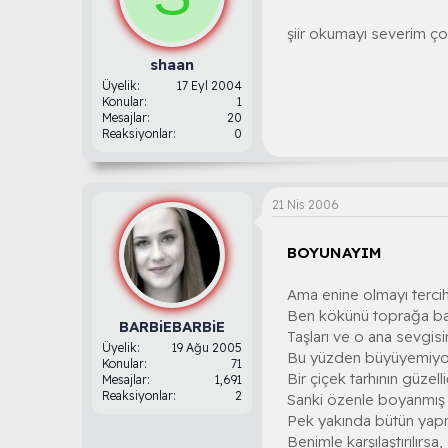
şiir okumayı severim ço
shaan
Üyelik
17 Eyl 2004
Konular
1
Mesajlar
20
Reaksiyonlar
0
21 Nis 2006
BOYUNAYIM
Ama enine olmayı terci
Ben kökünü toprağa bat
BARBiEBARBiE
Taşları ve o ana sevgis
Üyelik
19 Ağu 2005
Bu yüzden büyüyemiyoru
Konular
71
Bir çiçek tarhının güzel
Mesajlar
1,691
Reaksiyonlar
2
Sanki özenle boyanmış v
Pek yakında bütün yapra
Benimle karşılaştırılırsa