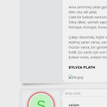
Ama yirmi beş yılda gü
Altın olur elli yılda.
Canlı bir bebek neresi
Dikiş diker, yemek yapa
Konuşur, konuşur, konuş
Çalışır durumda, hiçbir 
Açılmış yaran varsa, yar
Gözün varsa, bir görün
Evlât, bu senin için son k
Evlenir misin, evlenir mi
SYLVIA PLATH
19 Nis 2006
S
selam