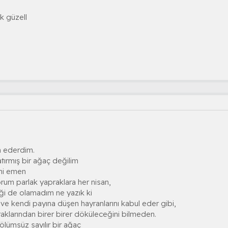
k güzell
h ederdim.
ırmış bir ağaç değilim
ini emen
m parlak yapraklara her nisan,
liği de olamadım ne yazık ki
e kendi payına düşen hayranlarını kabul eder gibi,
klarından birer birer döküleceğini bilmeden.
, ölümsüz sayılır bir ağaç