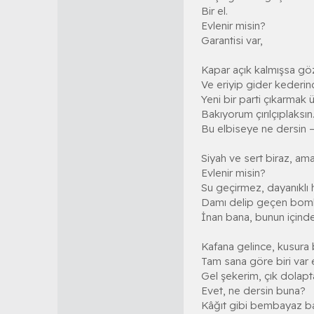
Bir el.
Evlenir misin?
Garantisi var,
Kapar açık kalmışsa göz
Ve eriyip gider kederin
Yeni bir parti çıkarmak 
Bakıyorum çırılçıplaksın
Bu elbiseye ne dersin 
Siyah ve sert biraz, ama
Evlenir misin?
Su geçirmez, dayanıklı 
Damı delip geçen bom
İnan bana, bunun içind
Kafana gelince, kusura
Tam sana göre biri var 
Gel şekerim, çık dolapt
Evet, ne dersin buna?
Kâğıt gibi bembayaz ba