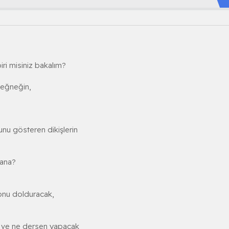
iri misiniz bakalım?
değneğin,
unu gösteren dikişlerin
sana?
onu dolduracak,
ek ve ne dersen yapacak