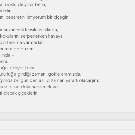
n boylu değildir belki,
bilir,
, cesaretini istiyorum bir çiçeğin.
nsuz incelikte ışıkları altında,
 kokularını serperlerken havaya.
biri farkıma varmadan.
nürüm de bazen
lında –
nra.
ğal geliyor bana.
ürürlüğe girdiği zaman, gökle aramızda.
ğımda bir gün ben asıl o zaman yararlı olacağım:
 kez olsun dokunabilecek ve
i olacak çiçeklerin