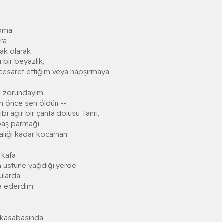
apma
ra
ak olarak
 bir beyazlık,
cesaret ettiğim veya hapşırmaya.
 zorundayım.
an önce sen öldün --
i ağır bir çanta dolusu Tanrı,
baş parmağı
alığı kadar kocaman.
 kafa
in üstüne yağdığı yerde
ularda
ua ederdim.
 kasabasında