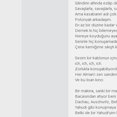
Silindirin altında ezilip
Savaşlarla, savaşlarla, s
Ama kasabanın adı çok
Polonyalı arkadaşım.
En az bir düzine kadar v
Demek ki hiç bilemey
Nereye koyduğunu ayağı
Seninle hiç konuşamadı
Çene kemiğime sıkıştı k
Sesim bir kablonun içind
ich, ich, ich, ich.
Zorlukla konuşabiliyor
Her Alman'ı sen sandım
Ve bu lisan kırıcı
Bir makina, sanki bir m
Bacasından atıyor beni 
Dachau, Auschwitz, Bels
Yahudi gibi konuşmaya 
Belki de bir Yahudi'yim