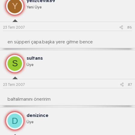
yelizcevik89
Y
Yeni Üye
23 Tem 2007
#6
en süpperi çapa.başka yere gitme bence
sultans
S
Üye
23 Tem 2007
#7
baltalimanını öneririm
denizince
D
Üye