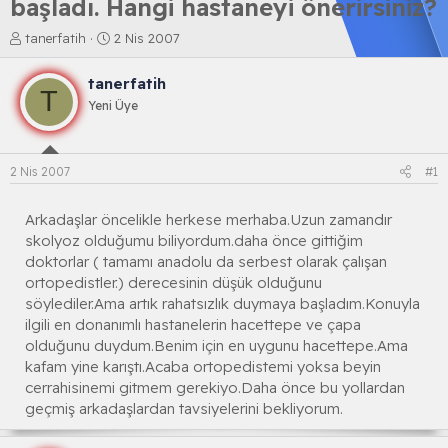
başladı. Hangi hastaneyi önerirsiniz?
K
B
tanerfatih
2 Nis 2007
o
a
n
ş
tanerfatih
b
l
T
Yeni Üye
u
a
y
n
u
g
b
ı
2 Nis 2007
#1
a
ç
ş
t
l
a
Arkadaşlar öncelikle herkese merhaba.Uzun zamandır
a
r
skolyoz olduğumu biliyordum.daha önce gittiğim
t
i
doktorlar ( tamamı anadolu da serbest olarak çalışan
a
h
ortopedistler.) derecesinin düşük olduğunu
n
i
söylediler.Ama artık rahatsızlık duymaya başladım.Konuyla
ilgili en donanımlı hastanelerin hacettepe ve çapa
olduğunu duydum.Benim için en uygunu hacettepe.Ama
kafam yine karıştı.Acaba ortopedistemi yoksa beyin
cerrahisinemi gitmem gerekiyo.Daha önce bu yollardan
geçmiş arkadaşlardan tavsiyelerini bekliyorum.