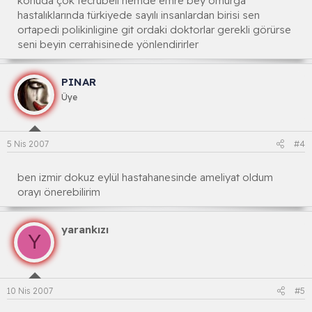
konuda çok tecrübeli hemde emre bey omurga
hastalıklarında türkiyede sayılı insanlardan birisi sen
ortapedi polikinligine git ordaki doktorlar gerekli görürse
seni beyin cerrahisinede yönlendirirler
PINAR
Üye
5 Nis 2007
#4
ben izmir dokuz eylül hastahanesinde ameliyat oldum
orayı önerebilirim
yarankızı
Y
10 Nis 2007
#5