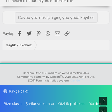
bir hekim dir abartmıyoru mbilenler bilir
Cevap yazmak için giriş yap yada kayıt ol.
Facebook
Twitter
Pinterest
WhatsApp
E-posta
Link
Paylaş:
Sağlık / Skolyoz
XenForo Style XGT Yazılım ve Web Hizmetleri 2023
®
Community platform by XenForo
© 2010-2023 XenForo Ltd.
[XGT] Forum statistics system
- XenGenTr
Türkçe (TR)
Üst
Bize ulaşın
Şartlar ve kurallar
Gizlilik politikası
Yardım
Alt