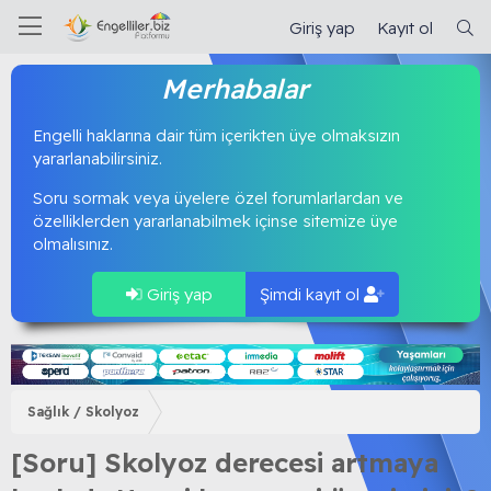
Giriş yap
Kayıt ol
Merhabalar
Engelli haklarına dair tüm içerikten üye olmaksızın
yararlanabilirsiniz.
Soru sormak veya üyelere özel forumlarlardan ve
özelliklerden yararlanabilmek içinse sitemize üye
olmalısınız.
Giriş yap
Şimdi kayıt ol
Sağlık / Skolyoz
[Soru] Skolyoz derecesi artmaya