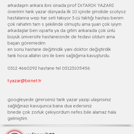
arkadaşım ankara ibni sinada prof Dr.TARIK YAZARI
öneririm tarık yazar dünyada ilk 10 içinde şimdide scolyoz
hastalarına wep tıar seti takıyor 3.cü taktığı hastası benim
çok rahatım tam s şekilinde olmuştu ama şuan çok iyiym
arkadaşlar ben ısparta ya da gitim ankarada çok ünlü
büyük üniversite hastaneisnde de tedavi oldum ama
başarı göremedim
en sonu hastane değitiridik yanı doktor değiştirdik
tarık hoca allahın izni ile beni sağlığıma kavuşturdu.
0312 4660292 hastane tel 03123105456
t.yazar@bir.net.tr
googleyede girerseniz tarık yazar yazıp ulaşırısınız
sağlığınazı kavuşunca bana dua edersiniz
bnede çok zorluk çekiyordum nefes bile alamaz hala
gelmiştim