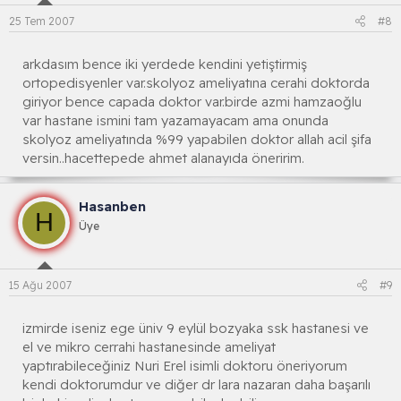
25 Tem 2007
#8
arkdasım bence iki yerdede kendini yetiştirmiş
ortopedisyenler var.skolyoz ameliyatına cerahi doktorda
giriyor bence capada doktor var.birde azmi hamzaoğlu
var hastane ismini tam yazamayacam ama onunda
skolyoz ameliyatında %99 yapabilen doktor allah acil şifa
versin..hacettepede ahmet alanayıda öneririm.
Hasanben
H
Üye
15 Ağu 2007
#9
izmirde iseniz ege üniv 9 eylül bozyaka ssk hastanesi ve
el ve mikro cerrahi hastanesinde ameliyat
yaptırabileceğiniz Nuri Erel isimli doktoru öneriyorum
kendi doktorumdur ve diğer dr lara nazaran daha başarılı