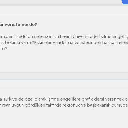
n ünveriste nerde?
im.ben lisede bu sene son sınıftayım.Üniversitede İşitme engelli
grafik bölümü varmı?Eskisehir Anadolu ünveristesinden baska ünveri
rmi?
a Türkiye de özel olarak işitme engellilere grafik dersi veren tek
nırsan uygun gördükleri taktirde rektörlük ve başbakanlık bursuda a