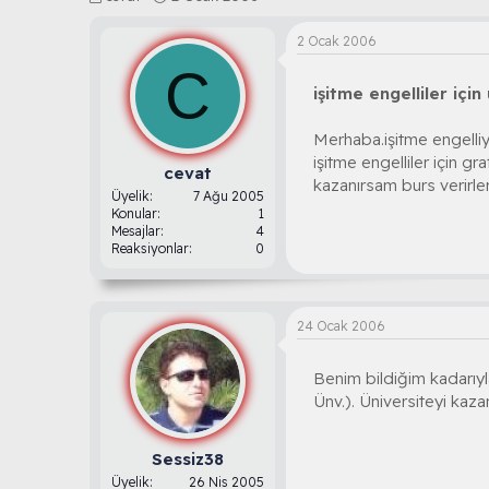
o
a
n
ş
2 Ocak 2006
b
l
C
u
a
işitme engelliler içi
y
n
u
g
b
ı
Merhaba.işitme engelliy
a
ç
işitme engelliler için 
ş
t
cevat
kazanırsam burs verirle
l
a
Üyelik
7 Ağu 2005
a
r
Konular
1
t
i
Mesajlar
4
Reaksiyonlar
0
a
h
n
i
24 Ocak 2006
Benim bildiğim kadarıyl
Ünv.). Üniversiteyi kaza
Sessiz38
Üyelik
26 Nis 2005