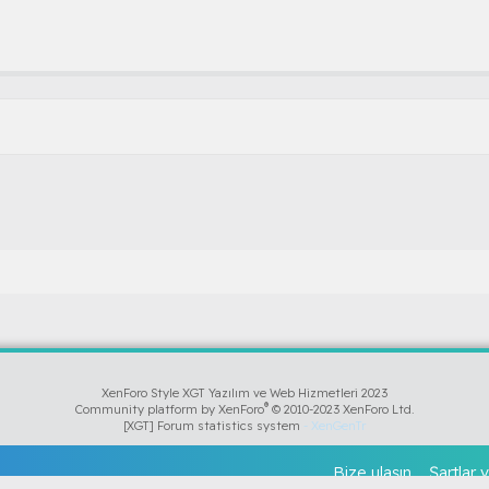
XenForo Style XGT Yazılım ve Web Hizmetleri 2023
®
Community platform by XenForo
© 2010-2023 XenForo Ltd.
[XGT] Forum statistics system
- XenGenTr
Bize ulaşın
Şartlar v