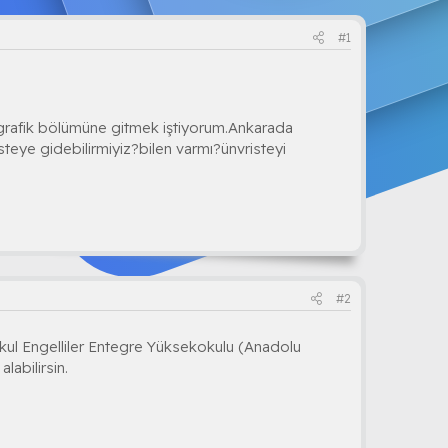
#1
 grafik bölümüne gitmek iştiyorum.Ankarada
steye gidebilirmiyiz?bilen varmı?ünvristeyi
#2
 okul Engelliler Entegre Yüksekokulu (Anadolu
labilirsin.