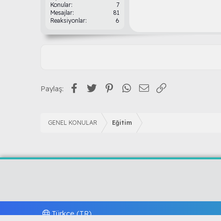
Konular
7
Mesajlar
81
Reaksiyonlar
6
Facebook
Twitter
Pinterest
WhatsApp
E-posta
Link
Paylaş:
GENEL KONULAR
Eğitim
Türkçe (TR)