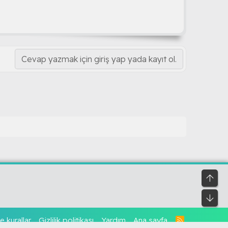
Cevap yazmak için giriş yap yada kayıt ol.
Üst
Alt
e kurallar
Gizlilik politikası
Yardım
Ana sayfa
R