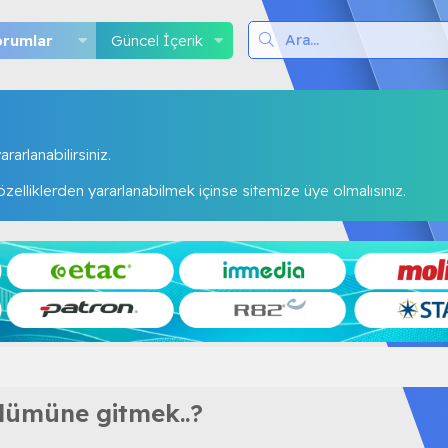
orumlar
Güncel İçerik
rarlanabilirsiniz.
elliklerden yararlanabilmek içinse sitemize üye olmalısınız.
ölümüne gitmek..?