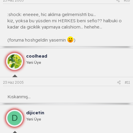
23 Haz 2005
#10
:shock: eneeee, hic aklima gelmemishti bu...
kiz, yoksa bu yüsden mi HERKES beni sefio?? halbuki o
kadar da giciklik yapmaya calishiom... hehehe...
(foruma hoshgeldin yasemin
)
coolhead
Yeni Üye
23 Haz 2005
#11
Kıskanmış...
dijicetin
D
Yeni Üye