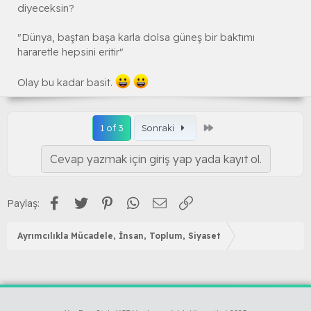
diyeceksin?
"Dünya, baştan başa karla dolsa güneş bir baktımı
hararetle hepsini eritir"
Olay bu kadar basit.
Son
1 of 3
Sonraki
Cevap yazmak için giriş yap yada kayıt ol.
Facebook
Twitter
Pinterest
WhatsApp
E-posta
Link
Paylaş:
Ayrımcılıkla Mücadele, İnsan, Toplum, Siyaset