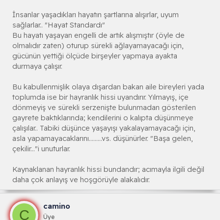
İnsanlar yaşadıkları hayatın şartlarına alışırlar, uyum
sağlarlar.. "Hayat Standardı"
Bu hayatı yaşayan engelli de artık alışmıştır (öyle de
olmalıdır zaten) oturup sürekli ağlayamayacağı için,
gücünün yettiği ölçüde birşeyler yapmaya ayakta
durmaya çalışır.
Bu kabullenmişlik olaya dışardan bakan aile bireyleri yada
toplumda ise bir hayranlık hissi uyandırır. Yılmayış, içe
dönmeyiş ve sürekli serzenişte bulunmadan gösterilen
gayrete baktıklarında; kendilerini o kalıpta düşünmeye
çalışılar.. Tabiki düşünce yaşayışı yakalayamayacağı için,
asla yapamayacaklarını.........vs. düşünürler. "Başa gelen,
çekilir..."i unuturlar.
Kaynaklanan hayranlık hissi bundandır; acımayla ilgili değil
daha çok anlayış ve hoşgörüyle alakalıdır.
camino
C
Üye