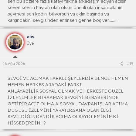
sen bu sözlere fazla kafayı takma arkadaşım acıyan acısın
seven sevsin hayran olan olsun önenli olan insanı allahın
sevmesi sen kedini biliyorsun ya aklın başında ya
karşındakini sevgisinden eminsen gerine boş ver...........
alis
Üye
16 Ağu 2006
#19
SEVGİ VE ACIMAK FARKLI ŞEYLERDİR.BENCE HEMEN
HEMEN HERKES ARADAKİ FARKI
ANLAYABİLİR.SOSYAL OLMAK VE HERKESTE GÜZEL
İZLENİMLER BIRAKMAK SEVGİYİ BERABERİNDE
GETİRİR.ACİZ OLMA A-SOSYAL DAVRANIŞLAR ACIMA
DUGUSU İZLEMİNİ YARATIR.SANA OLAN İLGİ
SEVİLDİĞİNDENDİR.ACIMA OLSAYDI EMİNİMKİ
HİSSEDERDİN. :?