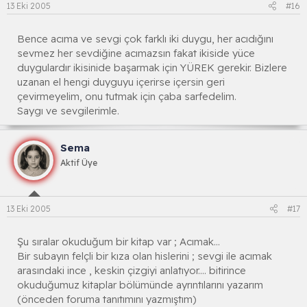
13 Eki 2005
#16
Bence acıma ve sevgi çok farklı iki duygu, her acıdığını
sevmez her sevdiğine acımazsın fakat ikiside yüce
duygulardır ikisinide başarmak için YÜREK gerekir. Bizlere
uzanan el hengi duyguyu içerirse içersin geri
çevirmeyelim, onu tutmak için çaba sarfedelim.
Saygı ve sevgilerimle.
Sema
Aktif Üye
13 Eki 2005
#17
Şu sıralar okuduğum bir kitap var ; Acımak...
Bir subayın felçli bir kıza olan hislerini ; sevgi ile acımak
arasındaki ince , keskin çizgiyi anlatıyor.... bitirince
okuduğumuz kitaplar bölümünde ayrıntılarını yazarım
(önceden foruma tanıtımını yazmıştım)