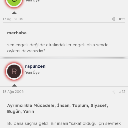
Yeni Üye
17 Ağu 2006
#22
merhaba
sen engelli değilde etrafındakiler engelli olsa sende
öylemi davranırdın?
rapunzen
R
Yeni Üye
18 Ağu 2006
#23
Ayrımcılıkla Mücadele, İnsan, Toplum, Siyaset,
Bugün, Yarın
Bu bana saçma geldi. Bir insanı "sakat olduğu için sevmek