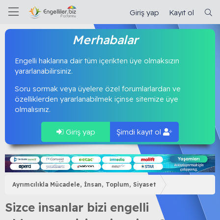
Giriş yap
Kayıt ol
Merhabalar
Engelli haklarına dair tüm içerikten üye olmaksızın
yararlanabilirsiniz.
Soru sormak veya üyelere özel forumlarlardan ve
özelliklerden yararlanabilmek içinse sitemize üye
olmalısınız.
Giriş yap
Şimdi kayıt ol
Ayrımcılıkla Mücadele, İnsan, Toplum, Siyaset
Sizce insanlar bizi engelli