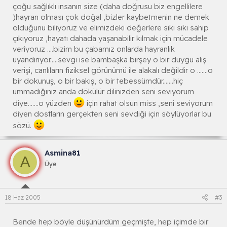
çoğu sağlıklı insanın size (daha doğrusu biz engellilere
)hayran olması çok doğal ,bizler kaybetmenin ne demek
olduğunu biliyoruz ve elimizdeki değerlere sıkı sıkı sahip
çıkıyoruz ,hayatı dahada yaşanabilir kılmak için mücadele
veriyoruz ....bizim bu çabamız onlarda hayranlık
uyandırıyor.....sevgi ise bambaşka birşey o bir duygu alış
verişi, canlıların fiziksel görünümü ile alakalı değildir o .......o
bir dokunuş, o bir bakış, o bir tebessümdür.......hiç
ummadığınız anda dökülür dilinizden seni seviyorum
diye.......o yüzden
için rahat olsun miss ,seni seviyorum
diyen dostların gerçekten seni sevdiği için söylüyorlar bu
sözü.
Asmina81
A
Üye
18 Haz 2005
#3
Bende hep böyle düşünürdüm geçmişte, hep içimde bir