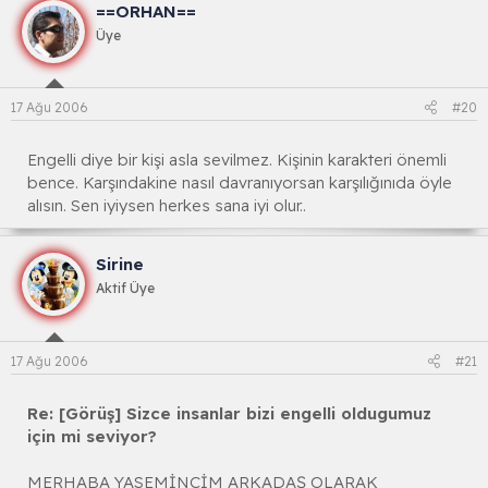
==ORHAN==
Üye
17 Ağu 2006
#20
Engelli diye bir kişi asla sevilmez. Kişinin karakteri önemli
bence. Karşındakine nasıl davranıyorsan karşılığınıda öyle
alısın. Sen iyiysen herkes sana iyi olur..
Sirine
Aktif Üye
17 Ağu 2006
#21
Re: [Görüş] Sizce insanlar bizi engelli oldugumuz
için mi seviyor?
MERHABA YASEMİNCİM ARKADAŞ OLARAK