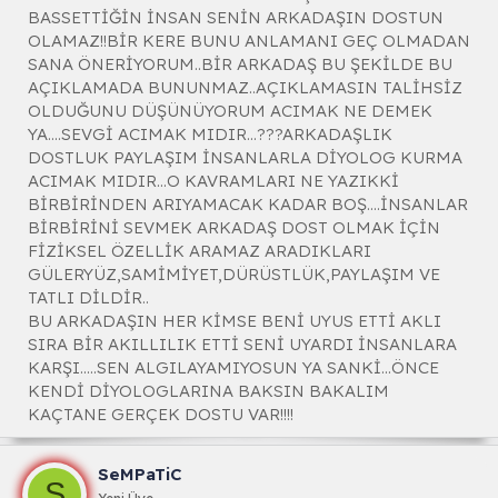
BASSETTİĞİN İNSAN SENİN ARKADAŞIN DOSTUN
OLAMAZ!!BİR KERE BUNU ANLAMANI GEÇ OLMADAN
SANA ÖNERİYORUM..BİR ARKADAŞ BU ŞEKİLDE BU
AÇIKLAMADA BUNUNMAZ..AÇIKLAMASIN TALİHSİZ
OLDUĞUNU DÜŞÜNÜYORUM ACIMAK NE DEMEK
YA....SEVGİ ACIMAK MIDIR...???ARKADAŞLIK
DOSTLUK PAYLAŞIM İNSANLARLA DİYOLOG KURMA
ACIMAK MIDIR...O KAVRAMLARI NE YAZIKKİ
BİRBİRİNDEN ARIYAMACAK KADAR BOŞ....İNSANLAR
BİRBİRİNİ SEVMEK ARKADAŞ DOST OLMAK İÇİN
FİZİKSEL ÖZELLİK ARAMAZ ARADIKLARI
GÜLERYÜZ,SAMİMİYET,DÜRÜSTLÜK,PAYLAŞIM VE
TATLI DİLDİR..
BU ARKADAŞIN HER KİMSE BENİ UYUS ETTİ AKLI
SIRA BİR AKILLILIK ETTİ SENİ UYARDI İNSANLARA
KARŞI.....SEN ALGILAYAMIYOSUN YA SANKİ...ÖNCE
KENDİ DİYOLOGLARINA BAKSIN BAKALIM
KAÇTANE GERÇEK DOSTU VAR!!!!
SeMPaTiC
S