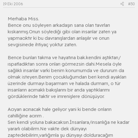
19 Eki 2006
#30
Merhaba Miss.
Bence onu söyleyen arkadaşın sana olan tavırları
kıskanmış.Onun söylediği gibi olan insanlar zaten ya
yapmacıktır ki bu davranışlardan anlaşılır ve onun
sevgisinede ihtiyaç yoktur zaten.
Bence bunları takma ve hayatına bak.kendini aştıktan/
ıspatladıktan sonra onları görmezsin dahi.Mesela öyle
sağlıklı insanlar varki benim konumumda ve dururum da
olmak isteyen.Benim çocukluğumdan beri kendi ayakları
üzerinde durmayı başarmam ve halada durmam, o tür
insanların acımaklı bakışlarını bir anda yaptıklarımı
gördüklerinde taktir ve imrenişlere dönüşüyor.
Acıyan acınacak hale geliyor yani ki bende onların
cahilliğine acırım .
Sen kendi yoluna bakacaksın.İnsanlara/insanlığa ne kadar
yararlı olabilirm.Ne vakte dek dünyayı
zaptedebilirim,varlığımla şu dünyayı dolduracağım