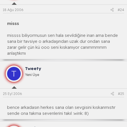
18 Ağu 2006
#24
misss
missss biliyormusun sen hala sevildiğine inan ama bende
sana bir tavsiye o arkadaşından uzak dur ondan sana
zarar gelir çün kü ooo seni kıskanıyor canımmmmm
anlaştıkmı
Tweety
T
Yeni Üye
25 Eyl 2006
#25
bence arkadasın herkes sana olan sevgisini kıskanmıstır
sende ona takma sevenlerini takıl :wink: 8)