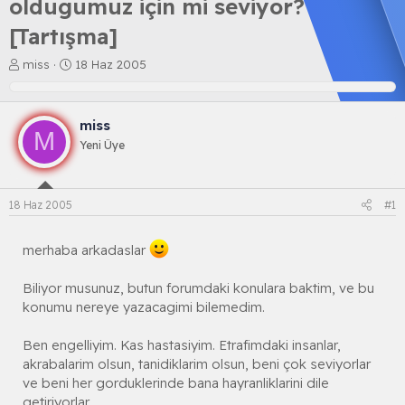
oldugumuz için mi seviyor?
[Tartışma]
K
B
miss
18 Haz 2005
o
a
n
ş
b
l
miss
u
a
M
y
n
Yeni Üye
u
g
b
ı
a
ç
18 Haz 2005
#1
ş
t
l
a
a
r
merhaba arkadaslar
t
i
a
h
Biliyor musunuz, butun forumdaki konulara baktim, ve bu
n
i
konumu nereye yazacagimi bilemedim.
Ben engelliyim. Kas hastasiyim. Etrafimdaki insanlar,
akrabalarim olsun, tanidiklarim olsun, beni çok seviyorlar
ve beni her gorduklerinde bana hayranliklarini dile
getiriyorlar.