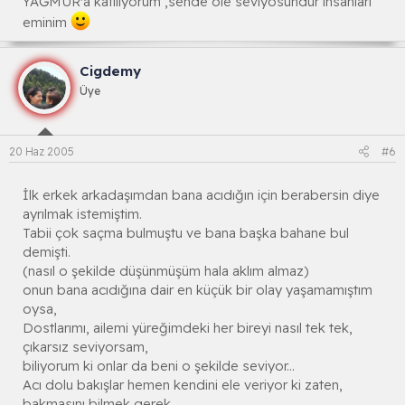
YAĞMUR'a katılıyorum ,sende öle seviyosundur insanları
eminim
Cigdemy
Üye
20 Haz 2005
#6
İlk erkek arkadaşımdan bana acıdığın için berabersin diye
ayrılmak istemiştim.
Tabii çok saçma bulmuştu ve bana başka bahane bul
demişti.
(nasıl o şekilde düşünmüşüm hala aklım almaz)
onun bana acıdığına dair en küçük bir olay yaşamamıştım
oysa,
Dostlarımı, ailemi yüreğimdeki her bireyi nasıl tek tek,
çıkarsız seviyorsam,
biliyorum ki onlar da beni o şekilde seviyor...
Acı dolu bakışlar hemen kendini ele veriyor ki zaten,
bakmasını bilmek gerek.....