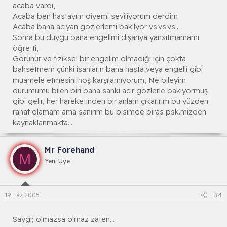
acaba vardı,
Acaba ben hastayım diyemi seviliyorum derdim
Acaba bana acıyan gözlerlemi bakılyor vs.vs.vs...
Sonra bu duygu bana engelimi dışarıya yansıtmamamı
öğretti,
Görünür ve fiziksel bir engelim olmadığı için çokta
bahsetmem çünki isanların bana hasta veya engelli gibi
muamele etmesini hoş karşılamıyorum, Ne bileyim
durumumu bilen biri bana sanki acır gözlerle bakıyormuş
gibi gelir, her hareketinden bir anlam çıkarırım bu yüzden
rahat olamam ama sanırım bu bisimde biras psk.mizden
kaynaklanmakta...
Mr Forehand
M
Yeni Üye
19 Haz 2005
#4
Saygı; olmazsa olmaz zaten...