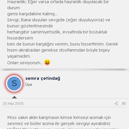
Hayranlık; Eğer varsa ortada hayranlık duyulacak bir
durum
gerisi karşıdakine kalmış...
Sevgi; Bana duyulan sevgide (eğer duyuluyorsa) ve
bunun gösterilmesinde
herhangibir samimiyetsizlik, evsafında bir bozukluk
hissedersem
ben de bunun karşılığını veririm, bunu hissettiririm. Gerek
hısım-akrabadan gerekse dostlarımdan böyle bişey
yaşamadım.
Onları seviyorum...
semra çetindağ
S
Üye
20 Haz 2005
#5
Miss sakın aklın karışmasın kimse kimseyi acımak için
sevmez ve bizler acıma ile gerçek sevgiyi ayırabiliriz