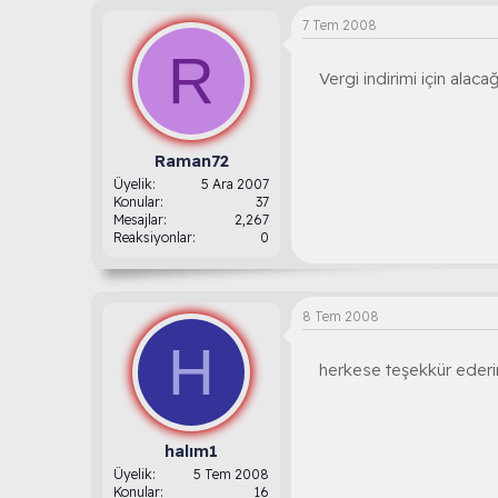
7 Tem 2008
R
Vergi indirimi için alaca
Raman72
Üyelik
5 Ara 2007
Konular
37
Mesajlar
2,267
Reaksiyonlar
0
8 Tem 2008
H
herkese teşekkür ederi
halım1
Üyelik
5 Tem 2008
Konular
16