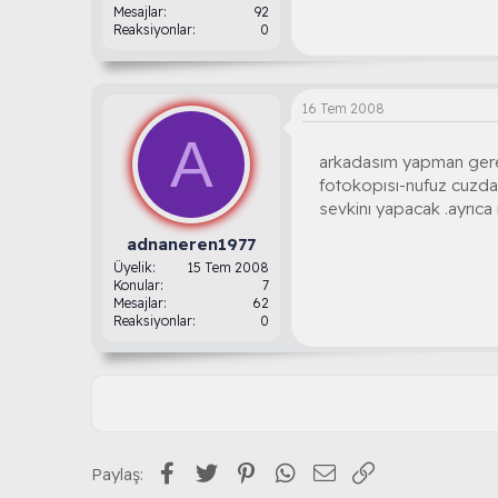
Mesajlar
92
Reaksiyonlar
0
16 Tem 2008
A
arkadasım yapman gereke
fotokopısı-nufuz cuzdanı
sevkinı yapacak .ayrıc
adnaneren1977
Üyelik
15 Tem 2008
Konular
7
Mesajlar
62
Reaksiyonlar
0
Facebook
Twitter
Pinterest
WhatsApp
E-posta
Link
Paylaş: