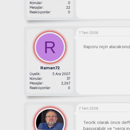
Konular
0
Mesajlar
22
Reaksiyonlar
0
7 Tem 2008
R
Raporu niçin alacaksını
Raman72
Üyelik
5 Ara 2007
Konular
37
Mesajlar
2,267
Reaksiyonlar
0
7 Tem 2008
Teorik olarak önce deft
başvurabilir ve "vergi i