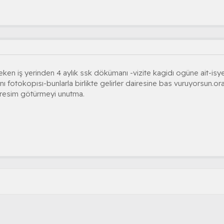
n iş yerinden 4 aylık ssk dökümanı -vizite kagidı ogüne ait-isyerin
 fotokopısı-bunlarla birlikte gelirler dairesine bas vuruyorsun.ora
a resim götürmeyi unutma.