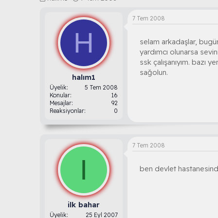
o
a
n
ş
7 Tem 2008
b
l
H
u
a
selam arkadaşlar, bugün
y
n
u
g
yardımcı olunarsa sevini
b
ı
ssk çalışanıyım. bazı ye
a
ç
sağolun.
ş
t
halım1
l
a
Üyelik
5 Tem 2008
a
r
Konular
16
t
i
Mesajlar
92
Reaksiyonlar
0
a
h
n
i
7 Tem 2008
I
ben devlet hastanesin
ilk bahar
Üyelik
25 Eyl 2007