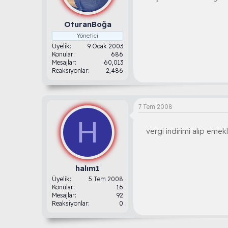
OturanBoğa
Yönetici
Üyelik
9 Ocak 2003
Konular
686
Mesajlar
60,013
Reaksiyonlar
2,486
7 Tem 2008
H
vergi indirimi alıp emekli
halım1
Üyelik
5 Tem 2008
Konular
16
Mesajlar
92
Reaksiyonlar
0