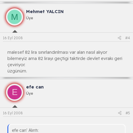
Mehmet YALCIN
M
Üye
16 Eyl 2008
#4
malesef 82 lira sınırlandırılması var alan nasıl alıyor
bilemeyiz ama 82 lirayı geçtigi taktirde devlet evrakı geri
çeviriyor.
üzgünüm.
efe can
E
Üye
16 Eyl 2008
#5
efe can' Alıntı: