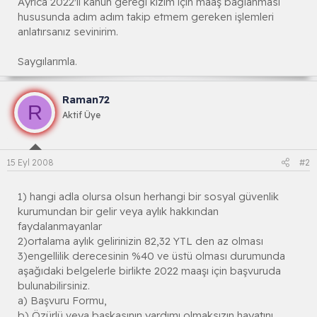
Ayrıca 2022'li kanun gereği kızım için maaş bağlanması
hususunda adım adım takip etmem gereken işlemleri
anlatırsanız sevinirim.
Saygılarımla.
Raman72
R
Aktif Üye
15 Eyl 2008
#2
1) hangi adla olursa olsun herhangi bir sosyal güvenlik
kurumundan bir gelir veya aylık hakkından
faydalanmayanlar
2)ortalama aylık gelirinizin 82,32 YTL den az olması
3)engellilik derecesinin %40 ve üstü olması durumunda
aşağıdaki belgelerle birlikte 2022 maaşı için başvuruda
bulunabilirsiniz.
a) Başvuru Formu,
b) Özürlü veya başkasının yardımı olmaksızın hayatını