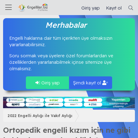
Giriş yap
Kayıt ol
Merhabalar
Engelli haklarına dair tüm içerikten üye olmaksızın
yararlanabilirsiniz.
Soru sormak veya üyelere özel forumlarlardan ve
özelliklerden yararlanabilmek içinse sitemize üye
olmalısınız.
Giriş yap
Şimdi kayıt ol
2022 Engelli Aylığı ile Vakıf Aylığı
Ortopedik engelli kızım için ne gibi