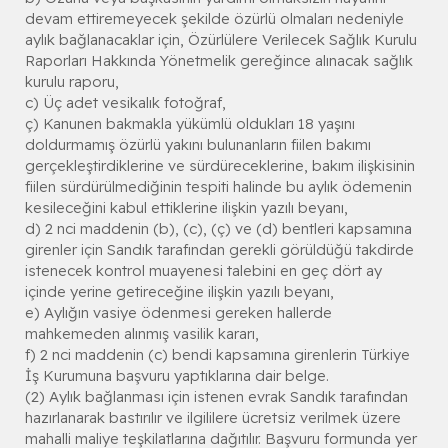
devam ettiremeyecek şekilde özürlü olmaları nedeniyle
aylık bağlanacaklar için, Özürlülere Verilecek Sağlık Kurulu
Raporları Hakkında Yönetmelik gereğince alınacak sağlık
kurulu raporu,
c) Üç adet vesikalık fotoğraf,
ç) Kanunen bakmakla yükümlü oldukları 18 yaşını
doldurmamış özürlü yakını bulunanların fiilen bakımı
gerçekleştirdiklerine ve sürdüreceklerine, bakım ilişkisinin
fiilen sürdürülmediğinin tespiti halinde bu aylık ödemenin
kesileceğini kabul ettiklerine ilişkin yazılı beyanı,
d) 2 nci maddenin (b), (c), (ç) ve (d) bentleri kapsamına
girenler için Sandık tarafından gerekli görüldüğü takdirde
istenecek kontrol muayenesi talebini en geç dört ay
içinde yerine getireceğine ilişkin yazılı beyanı,
e) Aylığın vasiye ödenmesi gereken hallerde
mahkemeden alınmış vasilik kararı,
f) 2 nci maddenin (c) bendi kapsamına girenlerin Türkiye
İş Kurumuna başvuru yaptıklarına dair belge.
(2) Aylık bağlanması için istenen evrak Sandık tarafından
hazırlanarak bastırılır ve ilgililere ücretsiz verilmek üzere
mahalli maliye teşkilatlarına dağıtılır. Başvuru formunda yer