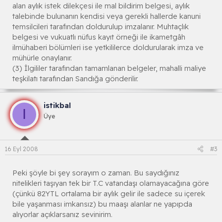
alan aylık istek dilekçesi ile mal bildirim belgesi, aylık
talebinde bulunanın kendisi veya gerekli hallerde kanuni
temsilcileri tarafından doldurulup imzalanır. Muhtaçlık
belgesi ve vukuatlı nüfus kayıt örneği ile ikametgâh
ilmühaberi bölümleri ise yetkililerce doldurularak imza ve
mühürle onaylanır.
(3) İlgililer tarafından tamamlanan belgeler, mahalli maliye
teşkilatı tarafından Sandığa gönderilir.
istikbal
I
Üye
16 Eyl 2008
#3
Peki şöyle bi şey sorayım o zaman. Bu saydığınız
nitelikleri taşıyan tek bir T.C vatandaşı olamayacağına göre
(çünkü 82YTL ortalama bir aylık gelir ile sadece su içerek
bile yaşanması imkansız) bu maaşı alanlar ne yapıpda
alıyorlar açıklarsanız sevinirim.