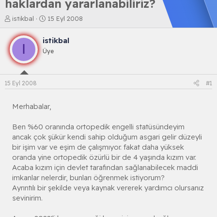
haklardan yararlanabiliriz?
K
B
istikbal
15 Eyl 2008
o
a
n
ş
istikbal
b
l
I
Üye
u
a
y
n
u
g
b
ı
15 Eyl 2008
#1
a
ç
ş
t
l
a
Merhabalar,
a
r
t
i
Ben %60 oranında ortopedik engelli statüsündeyim
a
h
ancak çok şükür kendi sahip olduğum asgari gelir düzeyli
n
i
bir işim var ve eşim de çalışmıyor. fakat daha yüksek
oranda yine ortopedik özürlü bir de 4 yaşında kızım var.
Acaba kızım için devlet tarafından sağlanabilecek maddi
imkanlar nelerdir, bunları öğrenmek istiyorum?
Ayrıntılı bir şekilde veya kaynak vererek yardımcı olursanız
sevinirim.