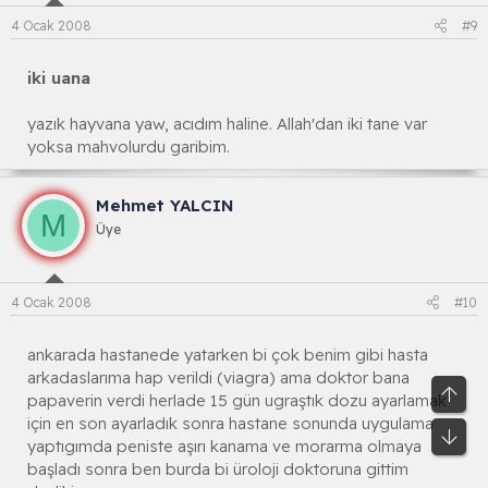
4 Ocak 2008
#9
iki uana
yazık hayvana yaw, acıdım haline. Allah'dan iki tane var
yoksa mahvolurdu garibim.
Mehmet YALCIN
M
Üye
4 Ocak 2008
#10
ankarada hastanede yatarken bi çok benim gibi hasta
arkadaslarıma hap verildi (viagra) ama doktor bana
Üst
papaverin verdi herlade 15 gün ugraştık dozu ayarlamak
için en son ayarladık sonra hastane sonunda uygulama
Alt
yaptıgımda peniste aşırı kanama ve morarma olmaya
başladı sonra ben burda bi üroloji doktoruna gittim