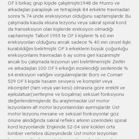
OF li birkaç grup kişide çalışılmıştır.1948 de Munro ve
arkadaşları paraplejik ve tetraplejik 84 erkekte travmadan
sonra % 74 ünde ereksiyonun olduğunu saptamışlardır. Bu
çalışmada kauda ekiuna lezyonu veya sakral spinal kord
da transeksiyon olan kişilerde ereksiyon olmadığı
saptanmıştır. Talbot 1955 te OF li kişilerin % 60 ının
ereksiyonları olduğunu ancak sadece % 40 ının cinsel ilişki
kurabildiğini belirtmiştir. OF li erkeklerin büyük çoğunluğu
ereksiyonlarını travmadan 6 ay sonra geri kazanmıştır
ancak bu çalışmada lezyonun yeri belirtilmemiştir. Zeitlin
ve arkadaşları 100 OF li erkeğin incelendiği serilerinde %
64 ereksiyon varlığını vurgulamışlardır. Bors ve Comarr
529 OF li kişide hasarın seviyesi ve komplet veya
inkomplet (tam veya yarı kesi) olmasına göre erektil ve
ejekulatuar(sertleşme ve boşalma) seksüel fonksiyonu
değerlendirmişlerdir. Bu araştırmacılar üst motor
lezyonlarını alt motor lezyonlarından ayırmışlardır. Üst
motor lezyonu mesane ve seksüel fonksiyonlar göz
önüne alındığında sakral refleks arkının üzerindeki spinal
kord lezyonlarıdır. Erişkinde S2-S4 sinir kökleri orta
lomber vertebra düzeyindedir. Üst motor lezyonları