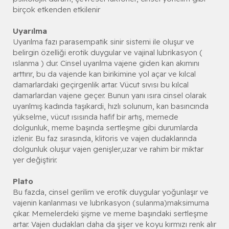
birçok etkenden etkilenir
Uyarılma
Uyarılma fazı parasempatik sinir sistemi ile oluşur ve
belirgin özelliği erotik duygular ve vajinal lubrikasyon (
ıslanma ) dur. Cinsel uyarılma vajene giden kan akımını
arttırır, bu da vajende kan birikimine yol açar ve kılcal
damarlardaki geçirgenlik artar. Vücut sıvısı bu kılcal
damarlardan vajene geçer. Bunun yanı ısıra cinsel olarak
uyarılmış kadında taşıkardi, hızlı solunum, kan basıncında
yükselme, vücut ısısında hafif bir artış, memede
dolgunluk, meme başında sertleşme gibi durumlarda
izlenir. Bu faz sırasında, klitoris ve vajen dudaklarında
dolgunluk oluşur vajen genişler,uzar ve rahim bir miktar
yer değiştirir.
Plato
Bu fazda, cinsel gerilim ve erotik duygular yoğunlaşır ve
vajenin kanlanması ve lubrikasyon (sulanma)maksimuma
çıkar. Memelerdeki şişme ve meme başındaki sertleşme
artar. Vajen dudakları daha da şişer ve koyu kırmızı renk alır