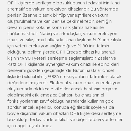
OF li kişilerde sertleşme bozuklugunun tedavisi için ikinci
alternatif de vakum ereksiyon cihazlarıdır. Bu yöntemde
penisin üzerine plastik bir tüp yerleştirilerek vakum
oluşturulmakta ve kan penise çekilmektedir, sertliğin
devamı penis köküne konan sıkıştırma halkası ile
sağlanmaktadır. Nadig ve arkadaşları, vakum ereksiyon
cihazı ve sıkıştırma halkası kullanan kişilerin % 91 inde ilişki
için yeterli ereksiyon sağlandığı ve % 80 inin tatmin
olduğunu belirtmişlerdir. OF li Erecaid cihazı kullanan13
kişinin % 90 ı yeterli sertleşme sağlamışlardır. Zasler ve
Katz OF li kişilerde Synergist vakum cihazi ile edindikleri
deneyimi gözden geçirmişlerdir. Bütün hastalar cinsel
ilişkide bulunabilmiş %88’i ereksiyonlarını tatminkar olarak
değerlendirmişlerdir. Eksternal vakum cihazları ereksiyon
oluşturmada oldukça etkilidirler ancak hastanın orgazm
olabilmesini etkilemezler. Dahası- bu cihazların el
fonksiyonlarının zayıf olduğu hastalarda kullanımı çok
zordur, ancak eşleri bu konuda eğitilebilir. şöyle ya da
böyle dışardan vakum cihazları OF li kişilerdeki sertleşme
bozukluğu tedavisinde etkilidir ve diğer tedavi yöntemleri
için engel teşkil etmez.