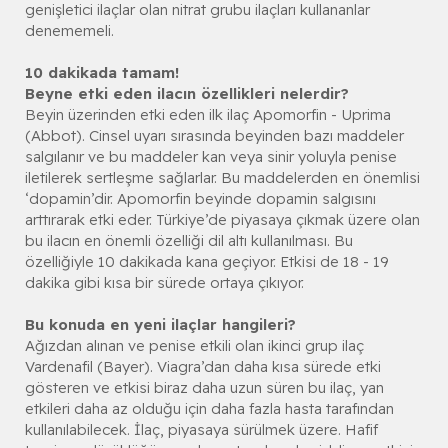
genişletici ilaçlar olan nitrat grubu ilaçları kullananlar
denememeli.
10 dakikada tamam!
Beyne etki eden ilacın özellikleri nelerdir?
Beyin üzerinden etki eden ilk ilaç Apomorfin - Uprima
(Abbot). Cinsel uyarı sırasında beyinden bazı maddeler
salgılanır ve bu maddeler kan veya sinir yoluyla penise
iletilerek sertleşme sağlarlar. Bu maddelerden en önemlisi
‘dopamin’dir. Apomorfin beyinde dopamin salgısını
arttırarak etki eder. Türkiye’de piyasaya çıkmak üzere olan
bu ilacın en önemli özelliği dil altı kullanılması. Bu
özelliğiyle 10 dakikada kana geçiyor. Etkisi de 18 - 19
dakika gibi kısa bir sürede ortaya çıkıyor.
Bu konuda en yeni ilaçlar hangileri?
Ağızdan alınan ve penise etkili olan ikinci grup ilaç
Vardenafil (Bayer). Viagra’dan daha kısa sürede etki
gösteren ve etkisi biraz daha uzun süren bu ilaç, yan
etkileri daha az olduğu için daha fazla hasta tarafından
kullanılabilecek. İlaç, piyasaya sürülmek üzere. Hafif