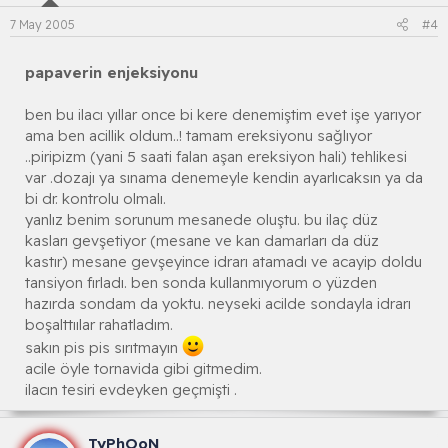
7 May 2005
#4
papaverin enjeksiyonu
ben bu ilacı yıllar once bi kere denemiştim evet işe yarıyor
ama ben acillik oldum..! tamam ereksiyonu sağlıyor
..piripizm (yani 5 saati falan aşan ereksiyon hali) tehlikesi
var .dozajı ya sınama denemeyle kendin ayarlıcaksın ya da
bi dr. kontrolu olmalı.
yanlız benim sorunum mesanede oluştu. bu ilaç düz
kasları gevşetiyor (mesane ve kan damarları da düz
kastır) mesane gevşeyince idrarı atamadı ve acayip doldu
tansiyon fırladı. ben sonda kullanmıyorum o yüzden
hazırda sondam da yoktu. neyseki acilde sondayla idrarı
boşalttıılar rahatladım.
sakın pis pis sırıtmayın
acile öyle tornavida gibi gitmedim.
ilacın tesiri evdeyken geçmişti .
TyPhOoN