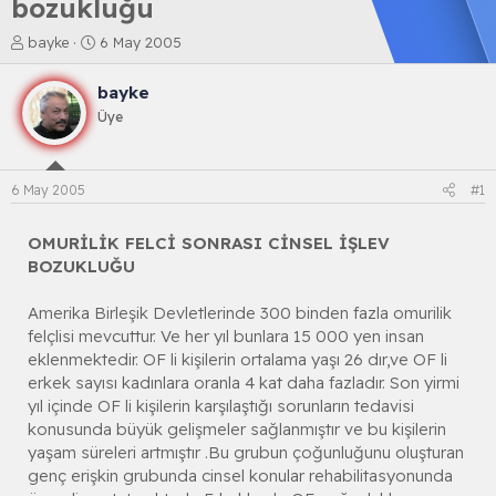
bozukluğu
K
B
bayke
6 May 2005
o
a
n
ş
bayke
b
l
Üye
u
a
y
n
u
g
b
ı
6 May 2005
#1
a
ç
ş
t
l
a
OMURİLİK FELCİ SONRASI CİNSEL İŞLEV
a
r
BOZUKLUĞU
t
i
a
h
Amerika Birleşik Devletlerinde 300 binden fazla omurilik
n
i
felçlisi mevcuttur. Ve her yıl bunlara 15 000 yen insan
eklenmektedir. OF li kişilerin ortalama yaşı 26 dır,ve OF li
erkek sayısı kadınlara oranla 4 kat daha fazladır. Son yirmi
yıl içinde OF li kişilerin karşılaştığı sorunların tedavisi
konusunda büyük gelişmeler sağlanmıştır ve bu kişilerin
yaşam süreleri artmıştır .Bu grubun çoğunluğunu oluşturan
genç erişkin grubunda cinsel konular rehabilitasyonunda