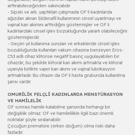
arttırabileceğinden sakıncalıdır.
- Sipski ve ark. yaptıkları çalışmada OF li kadınlarda
ağızdan alınan Sildenafil kullanımının cinsel uyarılmayı ve
vajinal kan akımını arttırdığını göstermişler ve OF li
kadınlardaki cinsel işlev bozukluğunda yararlı olabileceğini
göstermişlerdir.
- Geçen yıl kullanıma sunulan ve erkeklerde cinsel işlev
bozukluğunda kullanılan vakum cihazına benzeyen Eros-
Ctd adlı cihaz klitorise negatif basınç uygulayabilen bir
cihazdır, bu şekilde klitoral kan akımı artmakta ve klitoral
uyarıyla birlikte vajen kan akımı ve vajinal lubrikasyon
artmaktadır. Bu cihazın da OF li hasta grubunda kullanılma
şansı vardır.
OMURİLİK FELÇLİ KADINLARDA MENSTÜRASYON
VE HAMİLELİK
OF sonrası hamile kalabilme şansında herhangi bir
değişiklik olmaz. OF ve hamilelilikle ilgili bazı önemli
noktalar şöyle sıralanabilir:
Çocuğun prematüre (erken doğum) olma riski daha
fazladır.