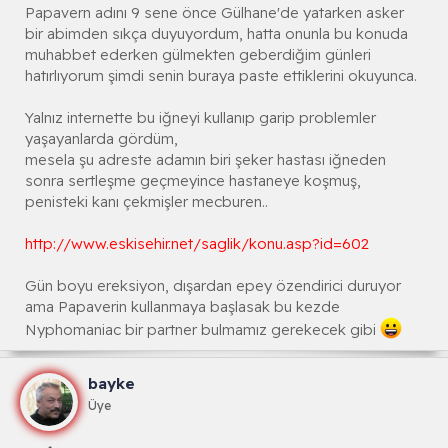
Papavern adını 9 sene önce Gülhane'de yatarken asker
bir abimden sıkça duyuyordum, hatta onunla bu konuda
muhabbet ederken gülmekten geberdiğim günleri
hatırlıyorum şimdi senin buraya paste ettiklerini okuyunca.
Yalnız internette bu iğneyi kullanıp garip problemler
yaşayanlarda gördüm,
mesela şu adreste adamın biri şeker hastası iğneden
sonra sertleşme geçmeyince hastaneye koşmuş,
penisteki kanı çekmişler mecburen..
http://www.eskisehir.net/saglik/konu.asp?id=602
Gün boyu ereksiyon, dışardan epey özendirici duruyor
ama Papaverin kullanmaya başlasak bu kezde
Nyphomaniac bir partner bulmamız gerekecek gibi
bayke
Üye