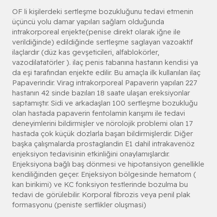
OF li kişilerdeki sertleşme bozukluğunu tedavi etmenin
üçüncü yolu damar yapıları sağlam olduğunda
intrakorporeal enjekte(penise direkt olarak iğne ile
verildiğinde) edildiğinde sertleşme saglayan vazoaktif
ilaçlardır (düz kas gevşeticileri, alfablokörler,
vazodilatatörler ). ilaç penis tabanına hastanın kendisi ya
da eşi tarafından enjekte edilir. Bu amaçla ilk kullanılan ilaç
Papaverindir. Virag intrakorporeal Papaverin yapılan 227
hastanın 42 sinde bazıları 18 saate ulaşan ereksiyonlar
saptamıştır. Sidi ve arkadaşları 100 sertleşme bozukluğu
olan hastada papaverin fentolamin karışımı ile tedavi
deneyimlerini bildirmişler ve nörolojik problemi olan 17
hastada çok küçük dozlarla başarı bildirmişlerdir. Diğer
başka çalışmalarda prostaglandin E1 dahil intrakavenöz
enjeksiyon tedavisinin etkinliğini onaylamışlardır.
Enjeksiyona bağlı baş dönmesi ve hipotansiyon genellikle
kendiliğinden geçer. Enjeksiyon bölgesinde hematom (
kan birikimi) ve KC fonksiyon testlerinde bozulma bu
tedavi de görülebilir. Korporal fibrozis veya penil plak
formasyonu (peniste sertlikler oluşmasi)