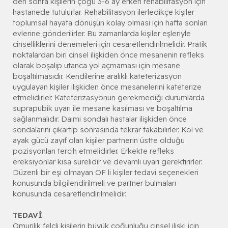
den sonra kişilerin çoğu 3-6 ay erken rehabilitasyon için
hastanede tutulurlar. Rehabilitasyon ilerledikçe kişiler
toplumsal hayata dönüşün kolay olmasi için hafta sonları
evlerine gönderilirler. Bu zamanlarda kişiler eşleriyle
cinselliklerini denemeleri için cesaretlendirilmelidir. Pratik
noktalardan biri cinsel ilişkiden önce mesanenin refleks
olarak boşalip utanca yol açmaması için mesane
boşaltılmasıdır. Kendilerine aralıklı kateterizasyon
uygulayan kişiler ilişkiden önce mesanelerini kateterize
etmelidirler. Kateterizasyonun gerekmediği durumlarda
suprapubik uyarı ile mesane kasılması ve boşaltılma
sağlanmalıdır. Daimi sondalı hastalar ilişkiden önce
sondalarını çıkartıp sonrasında tekrar takabilirler. Kol ve
ayak gücü zayıf olan kişiler partnerin üstte olduğu
pozisyonları tercih etmelidirler. Erkekte refleks
ereksiyonlar kısa sürelidir ve devamlı uyarı gerektirirler.
Düzenli bir eşi olmayan OF li kişiler tedavi seçenekleri
konusunda bilgilendirilmeli ve partner bulmaları
konusunda cesaretlendirilmelidir.
TEDAVİ
Omurilik felçli kişilerin büyük çoğunluğu cinsel ilişki için