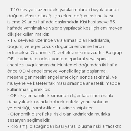
- T 10 seviyesi üzerindeki yaralanmalarda büyük oranda
doğum ağrısız olacağı için erken doğum riskine karşı
izleme 29 uncu haftada başlamalıdır. Kişi hastaneye 35.
haftada yatırılmalı ve vajene yapılacak kesi için emilmeyen
dikişler kullanılmalıdır.
- T 6 seviyesi üzerinde yaralanması olan kadınlarda,
doğum, ve eğer çocuk doğunca emzirme tercih
edilecekse Otonomik Disrefleksi riski mevcuttur. Bu grup
OF li kadında en ideal yöntem epidural veya spinal
anestezi uygulanmasıdır. Muhtemel doğumdan iki hafta
önce OD yi engellemeye yönelik ilaçlar başlanmalı,
mesane gerilmesini engellemek için sonda takılmalı, ve
muayene ve kateter takılması sırasında anestetik madde
kullanılması gereklidir.
- OF li kişiler hamilelik sırasında diğer kadınlara oranla
daha yüksek oranda böbrek enfeksiyonu, solunum
yetersizliği, trombofilebit riskine sahiptirler.
- Otonomik disrefleksi riski olan kadınlarda mutlaka
sezaryen seçilmelidir.
- Kilo artışı olacağından bası yarası oluşma riski artacaktır.