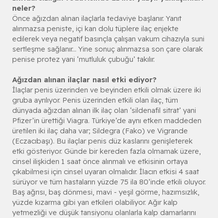
neler?
Önce ağızdan alınan ilaçlarla tedaviye başlanır. Yanıt
alınmazsa peniste, içi kan dolu tüplere ilaç enjekte
edilerek veya negatif basınçla çalışan vakum cihazıyla suni
sertleşme sağlanır... Yine sonuç alınmazsa son çare olarak
penise protez yani ‘mutluluk çubuğu’ takılır.
Ağızdan alınan ilaçlar nasıl etki ediyor?
İlaçlar penis üzerinden ve beyinden etkili olmak üzere iki
gruba ayrılıyor. Penis üzerinden etkili olan ilaç, tüm
dünyada ağızdan alınan ilk ilaç olan ‘sildenafil sitrat’ yani
Pfizer’in ürettiği Viagra. Türkiye’de aynı etken maddeden
üretilen iki ilaç daha var; Sildegra (Fako) ve Vigrande
(Eczacıbaşı). Bu ilaçlar penis düz kaslarını genişleterek
etki gösteriyor. Günde bir kereden fazla olmamak üzere,
cinsel ilişkiden 1 saat önce alınmalı ve etkisinin ortaya
çıkabilmesi için cinsel uyaran olmalıdır. İlacın etkisi 4 saat
sürüyor ve tüm hastaların yüzde 75 ila 80’inde etkili oluyor.
Baş ağrısı, baş dönmesi, mavi - yeşil görme, hazımsızlık,
yüzde kızarma gibi yan etkileri olabiliyor. Ağır kalp
yetmezliği ve düşük tansiyonu olanlarla kalp damarlarını