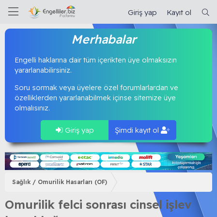
Giriş yap
Kayıt ol
Merhabalar
Engelli haklarına dair tüm içerikten üye olmaksızın
yararlanabilirsiniz.
Soru sormak veya üyelere özel forumlarlardan ve
özelliklerden yararlanabilmek içinse sitemize üye
olmalısınız.
Giriş yap
Şimdi kayıt ol
Sağlık / Omurilik Hasarları (OF)
Omurilik felci sonrası cinsel işlev