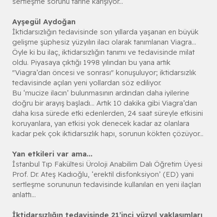
sertleşme sorunu tarihe karışıyor...
Ayşegül Aydoğan
İktidarsızlığın tedavisinde son yıllarda yaşanan en büyük
gelişme şüphesiz yüzyılın ilacı olarak tanımlanan Viagra...
Öyle ki bu ilaç, iktidarsızlığın tanımı ve tedavisinde milat
oldu. Piyasaya çıktığı 1998 yılından bu yana artık
"Viagra’dan öncesi ve sonrası" konuşuluyor; iktidarsızlık
tedavisinde açılan yeni yollardan söz ediliyor.
Bu ‘mucize ilacın’ bulunmasının ardından daha iyilerine
doğru bir arayış başladı... Artık 10 dakika gibi Viagra’dan
daha kısa sürede etki edenlerden, 24 saat süreyle etkisini
koruyanlara, yan etkisi yok denecek kadar az olanlara
kadar pek çok iktidarsızlık hapı, sorunun kökten çözüyor...
Yan etkileri var ama...
İstanbul Tıp Fakültesi Üroloji Anabilim Dalı Öğretim Üyesi
Prof. Dr. Ateş Kadıoğlu, ‘erektil disfonksiyon’ (ED) yani
sertleşme sorununun tedavisinde kullanılan en yeni ilaçları
anlattı...
İktidarsızlığın tedavisinde 21’inci yüzyıl yaklaşımları