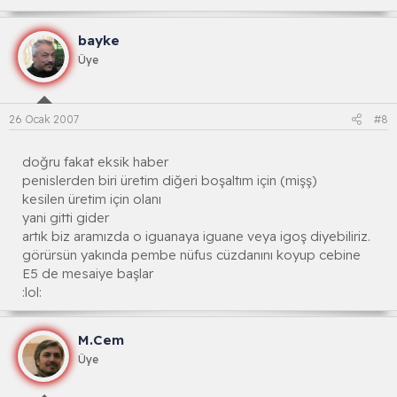
bayke
Üye
26 Ocak 2007
#8
doğru fakat eksik haber
penislerden biri üretim diğeri boşaltım için (mişş)
kesilen üretim için olanı
yani gitti gider
artık biz aramızda o iguanaya iguane veya igoş diyebiliriz.
görürsün yakında pembe nüfus cüzdanını koyup cebine
E5 de mesaiye başlar
:lol:
M.Cem
Üye