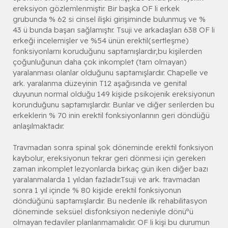
ereksiyon gözlemlenmiştir. Bir başka OF li erkek
grubunda % 62 si cinsel ilişki girişiminde bulunmuş ve %
43 ü bunda başarı sağlamıştır. Tsuji ve arkadaşları 638 OF li
erkeği incelemişler ve %54 ünün erektil(sertleşme)
fonksiyonlarnı koruduğunu saptamışlardır,bu kişilerden
çoğunluğunun daha çok inkomplet (tam olmayan)
yaralanması olanlar olduğunu saptamışlardır. Chapelle ve
ark. yaralanma düzeyinin T12 aşağısında ve genital
duyunun normal olduğu 149 kişide psikojenik ereksiyonun
korunduğunu saptamışlardır. Bunlar ve diğer serilerden bu
erkeklerin % 70 inin erektil fonksiyonlarının geri döndüğü
anlaşılmaktadır.
Travmadan sonra spinal şok döneminde erektil fonksiyon
kaybolur, ereksiyonun tekrar geri dönmesi için gereken
zaman inkomplet lezyonlarda birkaç gün iken diğer bazı
yaralanmalarda 1 yıldan fazladır.Tsuji ve ark. travmadan
sonra 1 yıl içinde % 80 kişide erektil fonksiyonun
döndüğünü saptamışlardır. Bu nedenle ilk rehabilitasyon
döneminde seksüel disfonksiyon nedeniyle dönüºü
olmayan tedaviler planlanmamalıdır. OF li kişi bu durumun