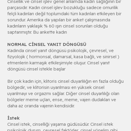
Cinsellik ve cinsel işlev genel anlamda kadın sağlığının bir
parçasıdır. Kadın cinsel işlev bozukluğu sadece omurilik
felçli kadınları değil toplumdaki tüm kadınları etkileyen bir
sorundur. Amerika da yapılan bir anket çalışmasında
kadınların yaklaşık % 60 ışın cinsel sorunları olduğu
saptanmıştır. Bu ankette kadın
NORMAL CİNSEL YANIT DÖNGÜSÜ
Kadında cinsel yanıt döngüsü psikolojik, çevresel, ve
fizyolojik ( hormonsal, damarsal, kasa bağlı, ve sinirsel )
etmenlerin karmaşık etkileşimiyle oluşur. Cinsel yanıt
döngüsü cinsel istekle başlar
Bir çok kadın için, klitoris cinsel duyarlılığın en fazla olduğu
bölgedir, ve klitorisin uyarılması en yüksek cinsel
uyarılmayı ve orgazmı sağlar. Diğer cinsel duyarlılığı olan
bölgeler meme uçları, ense, meme, vajen dudakları ve
daha az oranda vajenin kendisidir.
İstek
Cinsel istek, cinselliği yaşama güdüsüdür. Cinsel istek
psikolojik durum, çevresel faktörler, cinsel yönelim gibi