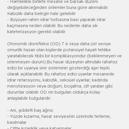
- Hamilelikle birlikte mesane ve barsak düzeni
değişebileceğinden önlemler buna göre alınmalıdır.
Kabızlık daha belirgin hale gelebilir.
- Büyüyen rahim idrar torbasına bası yaparak idrar
kaçmasına neden olabilir. Bu nedenle daha sık
kateterizasyon gerekli olabilir.
Otonomik disrefleksi (OD) T 6 veya daha üst seviye
omurilik hasarı olan kişilerde potansiyel hayati tehlike
yaratabilecek tıbbi bir komplikasyondur (beklenmeyen ve
istenmeyen durum).Bu hasar düzeyinin altındaki rahatsız
edici bir uyarıya sinir sisteminin gösterdiği aşırı tepki
olarak açıklanabilir. Bu rahatsız edici uyarılar mesanede
idrar retansiyonu, kabızlık, seksüel uyarılar, kadında
menstürasyon veya doğum, boşalma, cilt yaraları gibi
durumlar olabilir. OD nin bulguları oldukça kolay
anlaşılabilir bulgulardır:
- Ani, şiddetli baş ağrısı
- Yüzde kızarma, hasar seviyesinin üzerinde terleme,
kasılmalar
- Ciltte kızarıklık veya kabarmalar