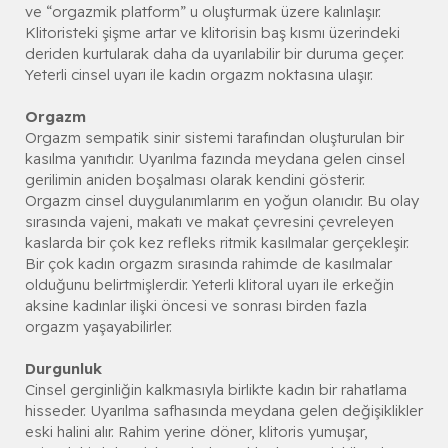
ve “orgazmik platform” u oluşturmak üzere kalınlaşır.
Klitoristeki şişme artar ve klitorisin baş kısmı üzerindeki
deriden kurtularak daha da uyarılabilir bir duruma geçer.
Yeterli cinsel uyarı ile kadın orgazm noktasına ulaşır.
Orgazm
Orgazm sempatik sinir sistemi tarafından oluşturulan bir
kasılma yanıtıdır. Uyarılma fazında meydana gelen cinsel
gerilimin aniden boşalması olarak kendini gösterir.
Orgazm cinsel duygulanımlarım en yoğun olanıdır. Bu olay
sırasında vajeni, makatı ve makat çevresini çevreleyen
kaslarda bir çok kez refleks ritmik kasılmalar gerçekleşir.
Bir çok kadın orgazm sırasında rahimde de kasılmalar
olduğunu belirtmişlerdir. Yeterli klitoral uyarı ile erkeğin
aksine kadınlar ilişki öncesi ve sonrası birden fazla
orgazm yaşayabilirler.
Durgunluk
Cinsel gerginliğin kalkmasıyla birlikte kadın bir rahatlama
hisseder. Uyarılma safhasında meydana gelen değişiklikler
eski halini alır. Rahim yerine döner, klitoris yumuşar,