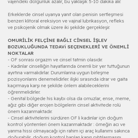
vajendeki dolgunluk azalır, bu yaklaşık 5-10 dakika alır.
Erkeklerde cinsel uyarıya yanıt olan penisin sertleşmesi
benzeri klitoral ereksiyon ve vajinal lubrikasyon, refleks
ve psikojenik olmak üzere iki şekilde gerçekleşir.
OMURİLİK FELÇİNE BAĞLI CİNSEL İŞLEV
BOZUKLUĞUNDA TEDAVi SEÇENEKLERİ VE ÖNEMLİ
NOKTALAR
- OF sonrası orgazm ve cinsel tatmin olasıdır.
- Kadınlar cinselliğin hayatlarında önemli bir yer tuttuğunun
ayırtına varmalıdırlar. Durumlarına uygun birleşme
pozisyonlarını denemelidirler. ilişki sırasında idrar ve gaita
kaçırmaya karşı ne şekilde önlem alabileceklerini
öğrenmelidirler.
- Genital bölgede his kaybı olsa da omuzlar, ense, meme,
ağız gibi diğer erojen bölgelerin cinsel aktivitede rolü
önem kazanmaktadır.
- Cinsel aktivitelerini sürdüren OF li kadınlar için doğum
kontrol yöntemleri önem kazanmaktadır : örneğin acı ve
yanma hissi olmayacağı için rahim içi araç kullanımı sakınca
doğurabilir, doğum kontrol hapları kanın pıhtılaşmasını