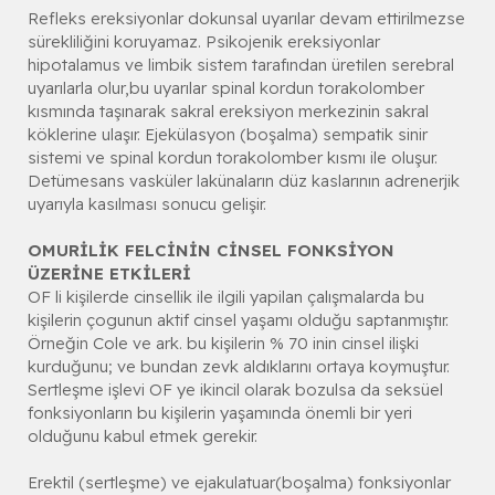
Refleks ereksiyonlar dokunsal uyarılar devam ettirilmezse
sürekliliğini koruyamaz. Psikojenik ereksiyonlar
hipotalamus ve limbik sistem tarafından üretilen serebral
uyarılarla olur,bu uyarılar spinal kordun torakolomber
kısmında taşınarak sakral ereksiyon merkezinin sakral
köklerine ulaşır. Ejekülasyon (boşalma) sempatik sinir
sistemi ve spinal kordun torakolomber kısmı ile oluşur.
Detümesans vasküler lakünaların düz kaslarının adrenerjik
uyarıyla kasılması sonucu gelişir.
OMURİLİK FELCİNİN CİNSEL FONKSİYON
ÜZERİNE ETKİLERİ
OF li kişilerde cinsellik ile ilgili yapilan çalışmalarda bu
kişilerin çogunun aktif cinsel yaşamı olduğu saptanmıştır.
Örneğin Cole ve ark. bu kişilerin % 70 inin cinsel ilişki
kurduğunu; ve bundan zevk aldıklarını ortaya koymuştur.
Sertleşme işlevi OF ye ikincil olarak bozulsa da seksüel
fonksiyonların bu kişilerin yaşamında önemli bir yeri
olduğunu kabul etmek gerekir.
Erektil (sertleşme) ve ejakulatuar(boşalma) fonksiyonlar