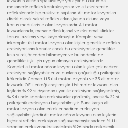
lezyonun altında spastisiteye yol açar bu durumda
mesanede refleks kontraksiyonlar ve alt ekstremite
reflekslerinde hiperaktivite saptanır. Alt motor lezyonları
direkt olarak sakral refleks arkına,kauda ekiuna veya
konus medullaris e olan lezyonlardır. Alt motor
lezyonlarında, mesane flasktr,anal ve eksternal sfinkter
tonusu azalmış veya kaybolmuştur. Komplet veya
inkomplet üst motor lezyonu olan kişiler genellikle refleks
ereksiyonlarını korurlar ancak bu ereksiyonlar genellikle
kısa süreli,önceden bilinmeyen,ve bu nedenle de
genellikle ilişki için uygun olmayan ereksiyonlardır.
Komplet alt motor nöron lezyonu olan kişiler çok nadiren
ereksiyon sağlayabilirler ve bunların çoğunluğu psikojenik
kökenlidir. Comarr 115 üst motor lezyonlu ve 35 alt motor
lezyonlu OF li erkeği araştırmıştır. Üst motor lezyonu olan
kişilerin % 92 si dışarıdan uyarı ile ereksiyon sağlayabilmiş,
% 94 ünde spontan ereksiyonlar görülmüş, ancak % 22 si
psikojenik ereksiyonu başarabilmiştir. Buna karşin alt
motor lezyonu olan erkekler nadiren ereksiyon
sağlayabilmişlerdir.Alt motor nöron lezyonu olan kişilerin
hiçbirisi refleks ereksiyon sağlayamamıştır,sadece % 11 i
spontan ereksiyonu başarabilmiş,%26 sinda psikojenik