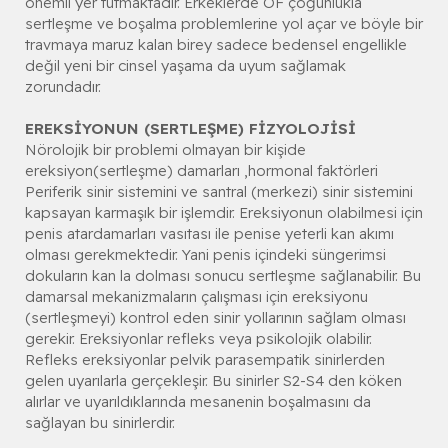
önemli yer tutmaktadır. Erkeklerde OF çoğunlukla
sertleşme ve boşalma problemlerine yol açar ve böyle bir
travmaya maruz kalan birey sadece bedensel engellikle
değil yeni bir cinsel yaşama da uyum sağlamak
zorundadır.
EREKSİYONUN (SERTLEŞME) FİZYOLOJİSİ
Nörolojik bir problemi olmayan bir kişide
ereksiyon(sertleşme) damarları ,hormonal faktörleri
Periferik sinir sistemini ve santral (merkezi) sinir sistemini
kapsayan karmaşık bir işlemdir. Ereksiyonun olabilmesi için
penis atardamarları vasıtası ile penise yeterli kan akımı
olması gerekmektedir. Yani penis içindeki süngerimsi
dokuların kan la dolması sonucu sertleşme sağlanabilir. Bu
damarsal mekanizmaların çalışması için ereksiyonu
(sertleşmeyi) kontrol eden sinir yollarının sağlam olması
gerekir. Ereksiyonlar refleks veya psikolojik olabilir.
Refleks ereksiyonlar pelvik parasempatik sinirlerden
gelen uyarılarla gerçekleşir. Bu sinirler S2-S4 den köken
alırlar ve uyarıldıklarında mesanenin boşalmasını da
sağlayan bu sinirlerdir.