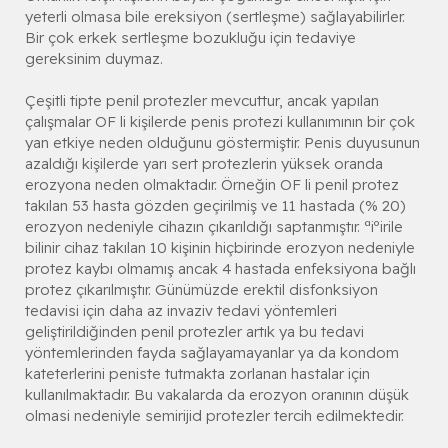
yeterli olmasa bile ereksiyon (sertleşme) sağlayabilirler.
Bir çok erkek sertleşme bozukluğu için tedaviye
gereksinim duymaz.
Çeşitli tipte penil protezler mevcuttur, ancak yapılan
çalışmalar OF li kişilerde penis protezi kullanımının bir çok
yan etkiye neden olduğunu göstermiştir. Penis duyusunun
azaldığı kişilerde yarı sert protezlerin yüksek oranda
erozyona neden olmaktadır. Örneğin OF li penil protez
takılan 53 hasta gözden geçirilmiş ve 11 hastada (% 20)
erozyon nedeniyle cihazın çıkarıldığı saptanmıştır. ªiºirile
bilinir cihaz takılan 10 kişinin hiçbirinde erozyon nedeniyle
protez kaybı olmamış ancak 4 hastada enfeksiyona bağlı
protez çıkarılmıştır. Günümüzde erektil disfonksiyon
tedavisi için daha az invaziv tedavi yöntemleri
geliştirildiğinden penil protezler artık ya bu tedavi
yöntemlerinden fayda sağlayamayanlar ya da kondom
kateterlerini peniste tutmakta zorlanan hastalar için
kullanılmaktadır. Bu vakalarda da erozyon oranının düşük
olmasi nedeniyle semirijid protezler tercih edilmektedir.