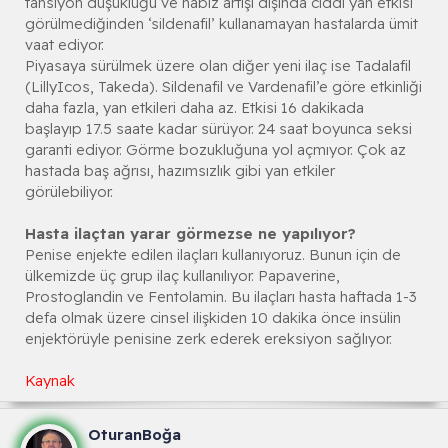
tansiyon düşüklüğü ve nabız artışı dışında ciddi yan etkisi
görülmediğinden ‘sildenafil’ kullanamayan hastalarda ümit
vaat ediyor.
Piyasaya sürülmek üzere olan diğer yeni ilaç ise Tadalafil
(LillyIcos, Takeda). Sildenafil ve Vardenafil’e göre etkinliği
daha fazla, yan etkileri daha az. Etkisi 16 dakikada
başlayıp 17.5 saate kadar sürüyor. 24 saat boyunca seksi
garanti ediyor. Görme bozukluğuna yol açmıyor. Çok az
hastada baş ağrısı, hazımsızlık gibi yan etkiler
görülebiliyor.
Hasta ilaçtan yarar görmezse ne yapılıyor?
Penise enjekte edilen ilaçları kullanıyoruz. Bunun için de
ülkemizde üç grup ilaç kullanılıyor. Papaverine,
Prostoglandin ve Fentolamin. Bu ilaçları hasta haftada 1-3
defa olmak üzere cinsel ilişkiden 10 dakika önce insülin
enjektörüyle penisine zerk ederek ereksiyon sağlıyor.
Kaynak
OturanBoğa