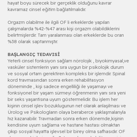
hayat boyu sürecek bir gerçeklik olduğunu kavrar
kavramaz cinsel eğitim bağlatılmalıdır.
Orgazm olabilme ile ilgili OF li erkeklerde yapılan
çalışmalarda %42-%47 arası kişi orgazm olabildiklerini
belirtmişlerdir. Tam yaralanması olan erkeklerde bu oran
%38 olarak saptanmıştır.
BAŞLANGIÇ TEDAVISİ
Yeterli cinsel fonksiyon sağlam nörolojik , biyokimyasal,ve
vasküler sistemlerin yanı sıra uygun bir psikolojik durum
ve sosyal ortam gerektiren kompleks bir işlemdir. Spinal
kord travmasından sonra erken rehabilitasyon
döneminde , kişi sadece engelliliği ile yaşamayı ve
fonksiyonel bir yaşam sürmeyi öğrenmenin yanı sıra yeni
bir seks yaşantisına uyum göstermelidir. Bu işlem her
kişinin cinsel işlev bozuklugunun net olarak anlaşilması ve
Ürolog ve Psikologların olaya beraberce yaklaşmalarıyla
hız kazanabilir. Travmadan sonra erken dönemde,kişinin
kendisine uyum sağlama ve hastane hastası olmaktan
çıkıp sosyal hayatta işlevsel bir birey olma safhasıdır. OF