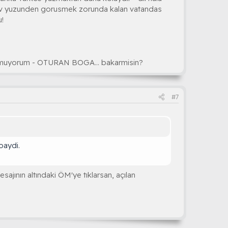
rev yuzunden gorusmek zorunda kalan vatandas
!
ormuyorum - OTURAN BOGA... bakarmisin?
#7
oaydi.
sajının altındaki ÖM'ye tıklarsan, açılan