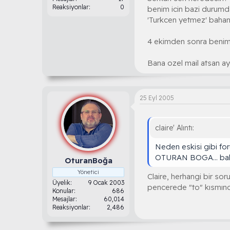
Reaksiyonlar
0
benim icin bazi durum
'Turkcen yetmez' bahan
4 ekimden sonra beniml
Bana ozel mail atsan 
25 Eyl 2005
claire' Alıntı:
Neden eskisi gibi fo
OTURAN BOGA... bak
OturanBoğa
Yönetici
Claire, herhangi bir sor
Üyelik
9 Ocak 2003
pencerede "to" kısmında
Konular
686
Mesajlar
60,014
Reaksiyonlar
2,486