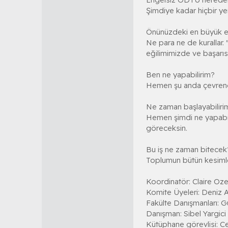
Şimdiye kadar hiçbir yer
Önünüzdeki en büyük e
Ne para ne de kurallar.
eğilimimizde ve başarısız
Ben ne yapabilirim?
Hemen şu anda çevrendek
Ne zaman başlayabiliri
Hemen şimdi ne yapabile
göreceksin.
Bu iş ne zaman bitecek
Toplumun bütün kesimler
Koordinatör: Claire Ozel
Komite Üyeleri: Deniz A
Fakülte Danışmanları: Gün
Danışman: Sibel Yargici
Kütüphane görevlisi: C