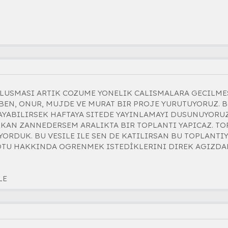
ULUSMASI ARTIK COZUME YONELIK CALISMALARA GECILME
BEN, ONUR, MUJDE VE MURAT BIR PROJE YURUTUYORUZ. B
AYABILIRSEK HAFTAYA SITEDE YAYINLAMAYI DUSUNUYORUZ
KAN ZANNEDERSEM ARALIKTA BIR TOPLANTI YAPICAZ. T
RDUK. BU VESILE ILE SEN DE KATILIRSAN BU TOPLANTIY
DTU HAKKINDA OGRENMEK ISTEDİKLERINI DIREK AGIZD
LE