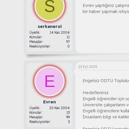
S
Evren yaptığınız çalışm
bir haber yapmak istiy
serkanerol
Üyelik
14 Kas 2004
Konular
11
Mesajlar
97
Reaksiyonlar
0
23 Eyl 2005
E
Engelsiz ODTÜ Toplul
Hedeflerimiz
Engelli öğrenciler için 
Evren
Üniversite çalışanlarını 
Üyelik
20 Kas 2004
Engelli öğrencilere kull
Konular
13
İnsanların bilgi ve katıl
Mesajlar
99
Reaksiyonlar
3
Engelsiz ODTÜ nereden