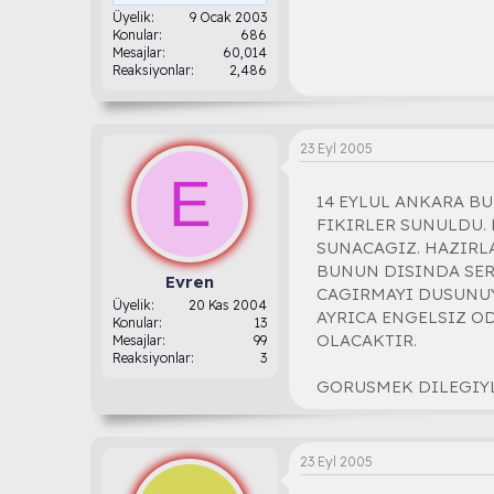
Üyelik
9 Ocak 2003
Konular
686
Mesajlar
60,014
Reaksiyonlar
2,486
23 Eyl 2005
E
14 EYLUL ANKARA B
FIKIRLER SUNULDU. 
SUNACAGIZ. HAZIRL
BUNUN DISINDA SER
Evren
CAGIRMAYI DUSUNUYO
Üyelik
20 Kas 2004
AYRICA ENGELSIZ O
Konular
13
OLACAKTIR.
Mesajlar
99
Reaksiyonlar
3
GORUSMEK DILEGIY
23 Eyl 2005