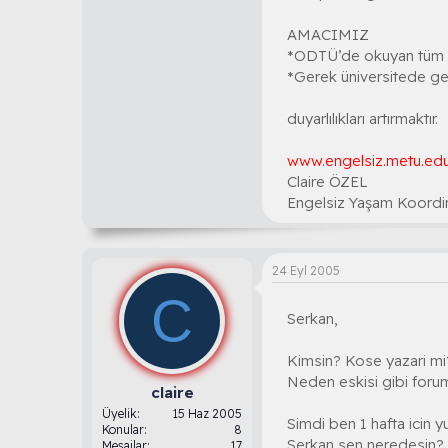
AMACIMIZ
*ODTÜ’de okuyan tüm eng
*Gerek üniversitede ger
duyarlılıkları artırmaktır.
www.engelsiz.metu.edu
Claire ÖZEL
Engelsiz Yaşam Koordi
24 Eyl 2005
C
Serkan,
Kimsin? Kose yazari m
Neden eskisi gibi foru
claire
Üyelik
15 Haz 2005
Simdi ben 1 hafta icin 
Konular
8
Serkan sen neredesin? 
Mesajlar
17