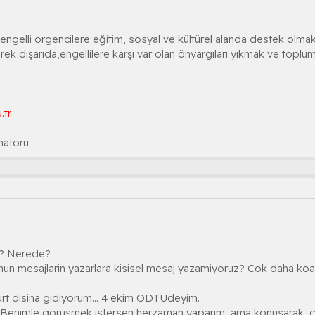
elli örgencilere eğitim, sosyal ve kültürel alanda destek olmakt
ek dışarıda,engellilere karşı var olan önyargıları yıkmak ve toplu
.tr
natörü
i? Nerede?
mun mesajlarin yazarlara kisisel mesaj yazamiyoruz? Cok daha koa
yurt disina gidiyorum... 4 ekim ODTUdeyim.
Benimle gorusmek istersen herzaman yaparim, ama konusarak, cun