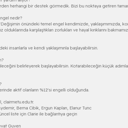
den herhangi bir destek görmedik. Bizi bu noktaya getiren tamamen 
ngel nedir?
 "Değişimin önündeki temel engel kendimizde, yaklaşımımızda, kor
 olduklarında karşılaştıkları zorlukları ve hayal kırıklarını bakmamı
i insanlarla ve kendi yaklaşımınla başlayabilirsin.
m?
ceğini belirleyerek başlayabilirsin. Kotarabileceğin küçük adımla
?
inde aktif olanların %12'si engelli olduğunda.
, clairmetu.edu.tr.
ydemir, Berna Cibik, Ergun Kaplan, Elanur Tunc
cel liste için Clarie ile bağlantıya geçin
evat Guven