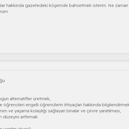
alar hakkında gazetedeki köşemde bahsetmek isterim. Ne zaman kurul
orum
uğu
uygun alternatifler üretmek,
ve öğrencileri engelli öğrencilerin ihtiyaçları hakkında bilgilendirme
anım ve yaşama kolaylığı sağlayan binalar ve çevre yaratılması,
ım düzeyini arttırmak
 yardım alıyor?