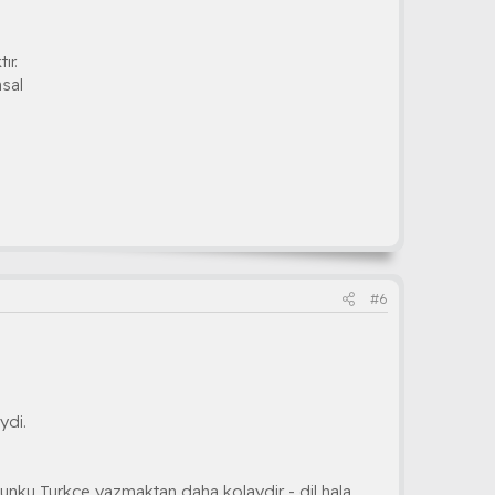
ır.
msal
#6
ydi.
ku Turkce yazmaktan daha kolaydir - dil hala