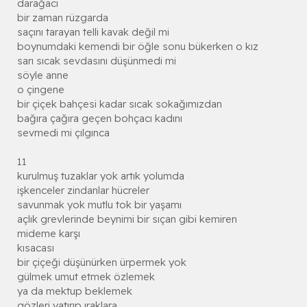
darağacı
bir zaman rüzgarda
saçını tarayan telli kavak değil mi
boynumdaki kemendi bir öğle sonu bükerken o kız
sarı sıcak sevdasını düşünmedi mi
söyle anne
o çingene
bir çiçek bahçesi kadar sıcak sokağımızdan
bağıra çağıra geçen bohçacı kadını
sevmedi mi çılgınca
11
kurulmuş tuzaklar yok artık yolumda
işkenceler zindanlar hücreler
savunmak yok mutlu tok bir yaşamı
açlık grevlerinde beynimi bir sıçan gibi kemiren
mideme karşı
kısacası
bir çiçeği düşünürken ürpermek yok
gülmek umut etmek özlemek
ya da mektup beklemek
gözleri yatırıp ıraklara