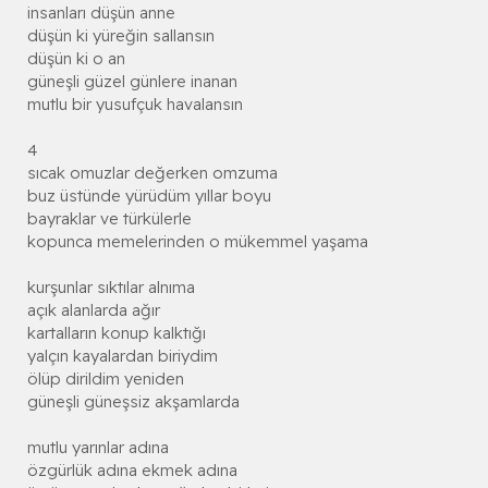
insanları düşün anne
düşün ki yüreğin sallansın
düşün ki o an
güneşli güzel günlere inanan
mutlu bir yusufçuk havalansın
4
sıcak omuzlar değerken omzuma
buz üstünde yürüdüm yıllar boyu
bayraklar ve türkülerle
kopunca memelerinden o mükemmel yaşama
kurşunlar sıktılar alnıma
açık alanlarda ağır
kartalların konup kalktığı
yalçın kayalardan biriydim
ölüp dirildim yeniden
güneşli güneşsiz akşamlarda
mutlu yarınlar adına
özgürlük adına ekmek adına