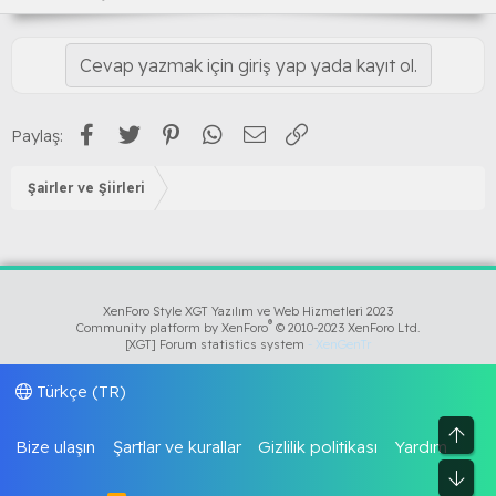
Cevap yazmak için giriş yap yada kayıt ol.
Facebook
Twitter
Pinterest
WhatsApp
E-posta
Link
Paylaş:
Şairler ve Şiirleri
XenForo Style XGT Yazılım ve Web Hizmetleri 2023
®
Community platform by XenForo
© 2010-2023 XenForo Ltd.
[XGT] Forum statistics system
- XenGenTr
Türkçe (TR)
Üst
Bize ulaşın
Şartlar ve kurallar
Gizlilik politikası
Yardım
Alt