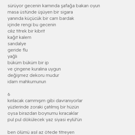
sürüyor gecenin karnında şafağa bakan oyun
masa üstünde üşüyen bir sigara
yanında küçücük bir cam bardak
içinde rengi bu gecenin
cılız titrek bir kibrit
kağıt kalem
sandalye
geride flu
yağlı
büküm büküm bir ip
ve çingene kuralına uygun
değişmez dekoru mudur
idam mahkumunun
6
kırılacak cammışım gibi davranıyorlar
yüzlerinde zoraki çatılmış bir hüzün
oysa birazdan boynumu kıracaklar
pul pul dökülecek yaz siyasi eylül'ün
ben ölümü asıl az ötede titreyen