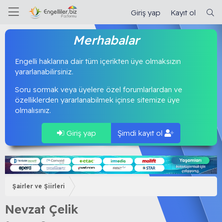
Giriş yap
Kayıt ol
Merhabalar
Engelli haklarına dair tüm içerikten üye olmaksızın
yararlanabilirsiniz.
Soru sormak veya üyelere özel forumlarlardan ve
özelliklerden yararlanabilmek içinse sitemize üye
olmalısınız.
Giriş yap
Şimdi kayıt ol
Şairler ve Şiirleri
Nevzat Çelik