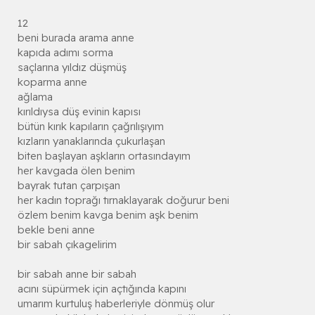
12
beni burada arama anne
kapıda adımı sorma
saçlarına yıldız düşmüş
koparma anne
ağlama
kırıldıysa düş evinin kapısı
bütün kırık kapıların çağrılışıyım
kızların yanaklarında çukurlaşan
biten başlayan aşkların ortasındayım
her kavgada ölen benim
bayrak tutan çarpışan
her kadın toprağı tırnaklayarak doğurur beni
özlem benim kavga benim aşk benim
bekle beni anne
bir sabah çıkagelirim
bir sabah anne bir sabah
acını süpürmek için açtığında kapını
umarım kurtuluş haberleriyle dönmüş olur