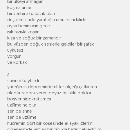
bir ülkeyi armağan
koşma anne
birdenbire batacak olan
düş denizinde yarattığın umut sandalıdır
oysa benim için gece
ışık hızıyla koşan
kısa ve soğuk bir zamandır
bu yüzden boğuk seslerle geldiler bir şafak
uykusuz
yorgun
ve korkak
3
sanırım baytardı
yüreğimin depreminde rihter ölçeği çatlarken
ölebilir raporu veren beyaz önlüklü doktor
boşver hipokrat amca
üzülme ne olur
sen de anne
sen de üzülme
hücremin dört bir köşesinde el ayak izlerimi
ciğerlerimde yırtılan bir çığlıkla hazır beklediğim