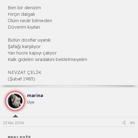
Ben bir denizim
Hırçın dalgalı
Ölüm nedir bilmeden
Döverim kıyıları
Bütün dostlar uyanık
Şafağı karşılıyor
Yan hücre kapıyı çalıyor
Kalk gidelim sıradakini bekletmeyelim
NEVZAT ÇELİK
(Şubat 1983)
marina
Üye
23 Kas 2006
#6
BEKLEYİŞ