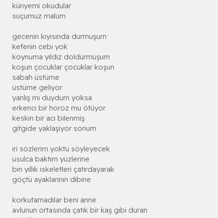
künyemi okudular
suçumuz malum
gecenin kıyısında durmuşum
kefenin cebi yok
koynuma yıldız doldurmuşum
koşun çocuklar çocuklar koşun
sabah üstüme
üstüme geliyor
yanlış mı duydum yoksa
erkenci bir horoz mu ötüyor
keskin bir acı bilenmiş
gitgide yaklaşıyor sonum
iri sözlerim yoktu söyleyecek
usulca baktım yüzlerine
bin yıllık iskeletleri çatırdayarak
göçtü ayaklarının dibine
korkutamadılar beni anne
avlunun ortasında çatık bir kaş gibi duran