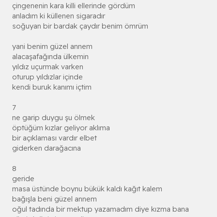
çingenenin kara killi ellerinde gördüm
anladım ki küllenen sigaradır
soğuyan bir bardak çaydır benim ömrüm
yani benim güzel annem
alacaşafağında ülkemin
yıldız uçurmak varken
oturup yıldızlar içinde
kendi buruk kanımı içtim
7
ne garip duygu şu ölmek
öptüğüm kızlar geliyor aklıma
bir açıklaması vardır elbet
giderken darağacına
8
geride
masa üstünde boynu bükük kaldı kağıt kalem
bağışla beni güzel annem
oğul tadında bir mektup yazamadım diye kızma bana