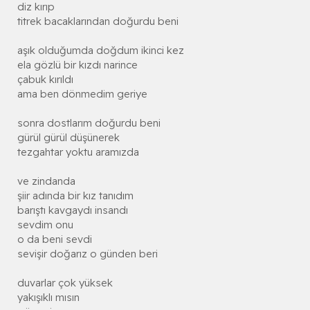
diz kırıp
titrek bacaklarından doğurdu beni
aşık olduğumda doğdum ikinci kez
ela gözlü bir kızdı narince
çabuk kırıldı
ama ben dönmedim geriye
sonra dostlarım doğurdu beni
gürül gürül düşünerek
tezgahtar yoktu aramızda
ve zindanda
şiir adında bir kız tanıdım
barıştı kavgaydı insandı
sevdim onu
o da beni sevdi
sevişir doğarız o günden beri
duvarlar çok yüksek
yakışıklı mısın