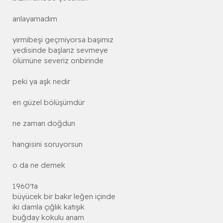
anlayamadım
yirmibeşi geçmiyorsa başımız
yedisinde başlarız sevmeye
ölümüne severiz onbirinde
peki ya aşk nedir
en güzel bölüşümdür
ne zaman doğdun
hangisini soruyorsun
o da ne demek
1960'ta
büyücek bir bakır leğen içinde
iki damla çığlık katışık
buğday kokulu anam