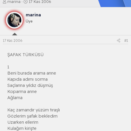
K
B
marina
17 Kas 2006
o
a
n
ş
marina
b
l
Üye
u
a
y
n
u
g
b
ı
17 Kas 2006
#1
a
ç
ş
t
l
a
ŞAFAK TÜRKÜSÜ
a
r
t
i
1
a
h
Beni burada arama anne
n
i
Kapıda adımı sorma
Saçlarına yıldız düşmüş
Koparma anne
Ağlama
Kaç zamandır yüzüm tıraşlı
Gözlerim şafak bekledim
Uzarken ellerim
Kulağım kirişte