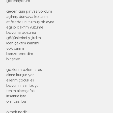
göremiyorum
geçen gün şiir yazıyordum
açılmış dünyaya kollarım
at ötede unutulmuş bir ayna
eğilip baktım yüzüme
boyuma posuma
göğüslerimi şişirdim
içeri çektim karnımı
yok canım
benzetemedim
bir şeye
gözlerim özlem ateşi
alnım kurşun yeri
ellerim çocuk eli
boyum insan boyu
tenim alacaşafak
insanım işte
olancası bu
ölmek nedir