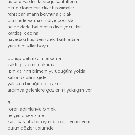
üstüne vardım kuyruğu kanlı itlerin
dirilip dönmesin diye hiroşimalar
tahtadan atların boynuna çıplak
ölümlerle yatmasın diye çocuklar
aç gözlerle bakmasın diye çocuklar
kardeşlik adına
havadaki kuş denizdeki balık adına
yürüdüm yıllar boyu
dönüp bakmadım arkama
ıraktı gözlerim çok ırak
izim kalır mı bilmem yürüdüğüm yolda
kalsa da silinir gider
yalnızca bir ağıt gibi çakılır
ardımca gelenlere gözlerimi yaktığım yer
5
tören adımlarıyla ölmek
ne garip şey anne
kanlı karanlık bir oyunda baş oyuncuyum
bütün gözler üstümde