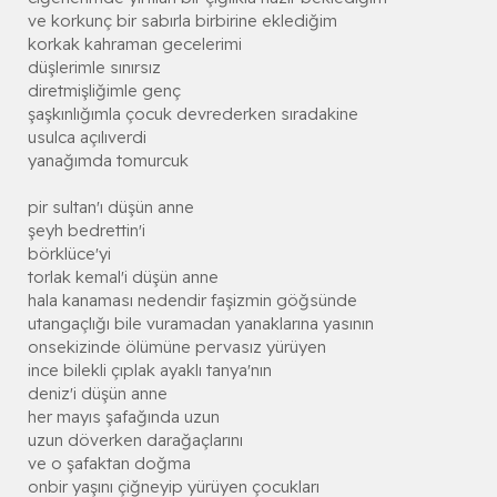
ve korkunç bir sabırla birbirine eklediğim
korkak kahraman gecelerimi
düşlerimle sınırsız
diretmişliğimle genç
şaşkınlığımla çocuk devrederken sıradakine
usulca açılıverdi
yanağımda tomurcuk
pir sultan'ı düşün anne
şeyh bedrettin'i
börklüce'yi
torlak kemal'i düşün anne
hala kanaması nedendir faşizmin göğsünde
utangaçlığı bile vuramadan yanaklarına yasının
onsekizinde ölümüne pervasız yürüyen
ince bilekli çıplak ayaklı tanya'nın
deniz'i düşün anne
her mayıs şafağında uzun
uzun döverken darağaçlarını
ve o şafaktan doğma
onbir yaşını çiğneyip yürüyen çocukları