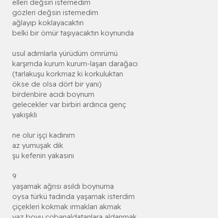
elleri değsin istemedim
gözleri değsin istemedim
ağlayıp koklayacaktın
belki bir ömür taşıyacaktın koynunda
usul adımlarla yürüdüm ömrümü
karşımda kurum kurum-laşan darağacı
(tarlakuşu korkmaz ki korkuluktan
ökse de olsa dört bir yanı)
birdenbire acıdı boynum
gelecekler var birbiri ardınca genç
yakışıklı
ne olur işçi kadınım
az yumuşak dik
şu kefenin yakasını
9
yaşamak ağrısı asıldı boynuma
oysa türkü tadında yaşamak isterdim
çiçekleri kokmak ırmakları akmak
yaz boyu çobanaldatanlara aldanmak