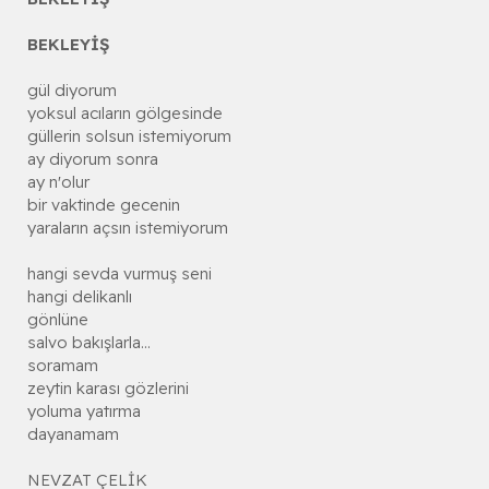
BEKLEYİŞ
gül diyorum
yoksul acıların gölgesinde
güllerin solsun istemiyorum
ay diyorum sonra
ay n'olur
bir vaktinde gecenin
yaraların açsın istemiyorum
hangi sevda vurmuş seni
hangi delikanlı
gönlüne
salvo bakışlarla...
soramam
zeytin karası gözlerini
yoluma yatırma
dayanamam
NEVZAT ÇELİK