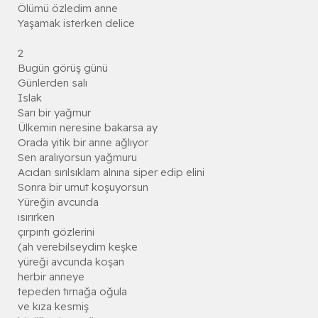
Ölümü özledim anne
Yaşamak isterken delice
2
Bugün görüş günü
Günlerden salı
Islak
Sarı bir yağmur
Ülkemin neresine bakarsa ay
Orada yitik bir anne ağlıyor
Sen aralıyorsun yağmuru
Acıdan sırılsıklam alnına siper edip elini
Sonra bir umut koşuyorsun
Yüreğin avcunda
ısırırken
çırpıntı gözlerini
(ah verebilseydim keşke
yüreği avcunda koşan
herbir anneye
tepeden tırnağa oğula
ve kıza kesmiş