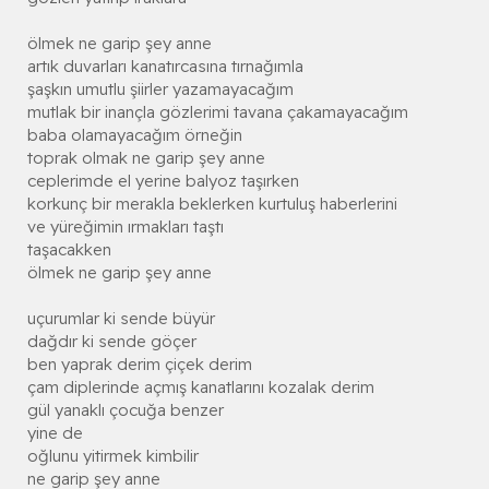
ölmek ne garip şey anne
artık duvarları kanatırcasına tırnağımla
şaşkın umutlu şiirler yazamayacağım
mutlak bir inançla gözlerimi tavana çakamayacağım
baba olamayacağım örneğin
toprak olmak ne garip şey anne
ceplerimde el yerine balyoz taşırken
korkunç bir merakla beklerken kurtuluş haberlerini
ve yüreğimin ırmakları taştı
taşacakken
ölmek ne garip şey anne
uçurumlar ki sende büyür
dağdır ki sende göçer
ben yaprak derim çiçek derim
çam diplerinde açmış kanatlarını kozalak derim
gül yanaklı çocuğa benzer
yine de
oğlunu yitirmek kimbilir
ne garip şey anne