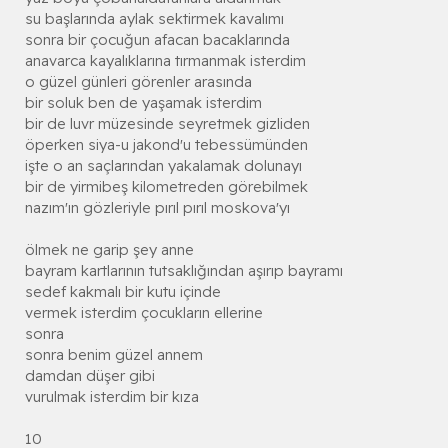
su başlarında aylak sektirmek kavalımı
sonra bir çocuğun afacan bacaklarında
anavarca kayalıklarına tırmanmak isterdim
o güzel günleri görenler arasında
bir soluk ben de yaşamak isterdim
bir de luvr müzesinde seyretmek gizliden
öperken siya-u jakond'u tebessümünden
işte o an saçlarından yakalamak dolunayı
bir de yirmibeş kilometreden görebilmek
nazım'ın gözleriyle pırıl pırıl moskova'yı
ölmek ne garip şey anne
bayram kartlarının tutsaklığından aşırıp bayramı
sedef kakmalı bir kutu içinde
vermek isterdim çocukların ellerine
sonra
sonra benim güzel annem
damdan düşer gibi
vurulmak isterdim bir kıza
10