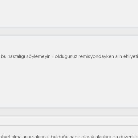
u hastalıgı söylemeyin ii oldugunuz remisyondayken alın ehliye
hliyet almalarını sakıncalı bulduğu,nadir olarak alanlara da düzenli 