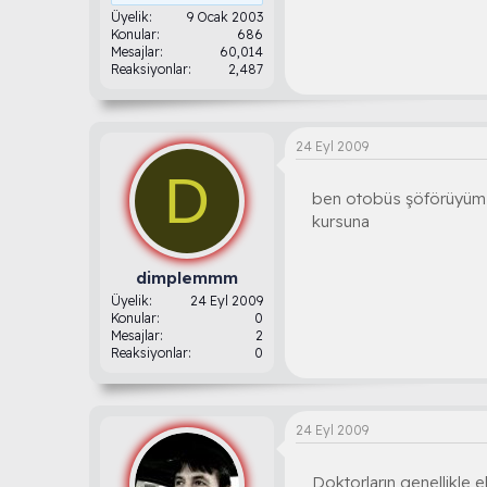
Üyelik
9 Ocak 2003
Konular
686
Mesajlar
60,014
Reaksiyonlar
2,487
24 Eyl 2009
D
ben otobüs şöförüyüm b
kursuna
dimplemmm
Üyelik
24 Eyl 2009
Konular
0
Mesajlar
2
Reaksiyonlar
0
24 Eyl 2009
Doktorların genellikle e