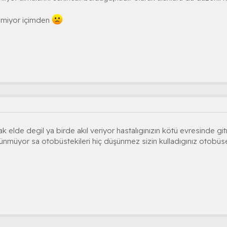
lmiyor içimden
 elde degil ya birde akıl veriyor hastalıgınızın kötü evresinde git
nmüyor sa otobüstekileri hiç düşünmez sizin kulladıgınız otobüse