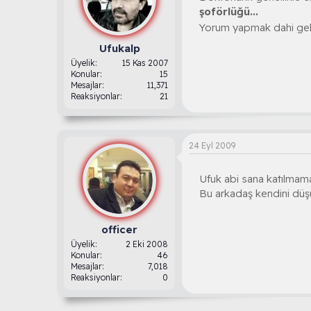
şoförlüğü...
Yorum yapmak dahi ge
Ufukalp
Üyelik
15 Kas 2007
Konular
15
Mesajlar
11,371
Reaksiyonlar
21
24 Eyl 2009
Ufuk abi sana katılmamak
Bu arkadaş kendini düşü
officer
Üyelik
2 Eki 2008
Konular
46
Mesajlar
7,018
Reaksiyonlar
0