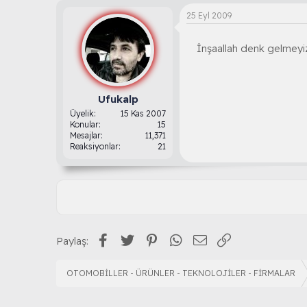
25 Eyl 2009
İnşaallah denk gelmeyiz
Ufukalp
Üyelik
15 Kas 2007
Konular
15
Mesajlar
11,371
Reaksiyonlar
21
Facebook
Twitter
Pinterest
WhatsApp
E-posta
Link
Paylaş:
OTOMOBİLLER - ÜRÜNLER - TEKNOLOJİLER - FİRMALAR