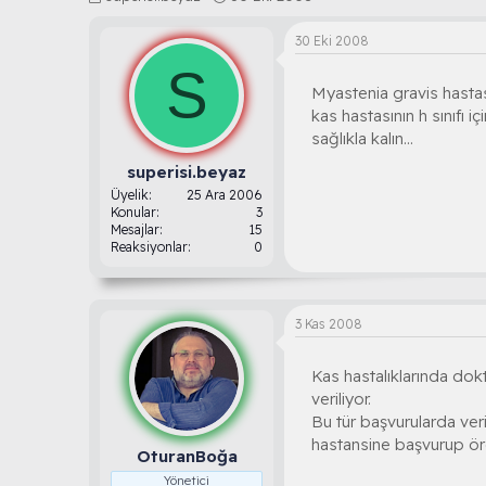
o
a
n
ş
30 Eki 2008
b
l
S
u
a
Myastenia gravis hastası
y
n
u
g
kas hastasının h sınıfı 
b
ı
sağlıkla kalın...
a
ç
ş
t
superisi.beyaz
l
a
Üyelik
25 Ara 2006
a
r
Konular
3
t
i
Mesajlar
15
Reaksiyonlar
0
a
h
n
i
3 Kas 2008
Kas hastalıklarında dokt
veriliyor.
Bu tür başvurularda ve
hastansine başvurup ö
OturanBoğa
Yönetici