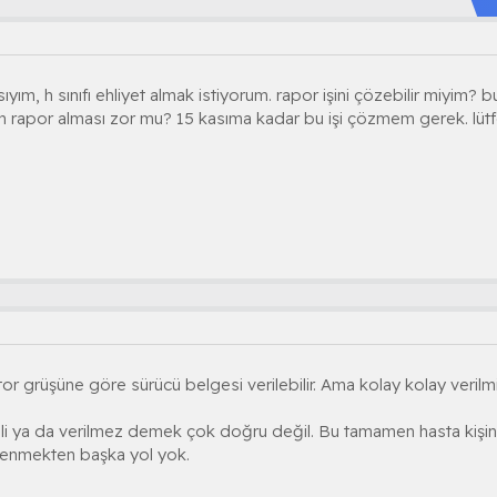
yım, h sınıfı ehliyet almak istiyorum. rapor işini çözebilir miyim? 
için rapor alması zor mu? 15 kasıma kadar bu işi çözmem gerek. lütf
or grüşüne göre sürücü belgesi verilebilir. Ama kolay kolay verilmiyor
rili ya da verilmez demek çok doğru değil. Bu tamamen hasta kişi
renmekten başka yol yok.