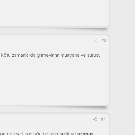
#3
ti kötü zamanlarda gitmeyinnn muayene ve sürücü
#4
kontrolü şart koştuğu bir rahatsızlık ve
otobüs