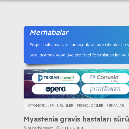
Merhabalar
Engelli haklarına dair tüm içerikten üye olmaksızın ya
Soru sormak veya üyelere özel forumlarlardan ve öz
OTOMOBİLLER - ÜRÜNLER - TEKNOLOJİLER - FİRMALAR
Myastenia gravis hastaları sürü
K
B
superisi.beyaz
30 Eki 2008