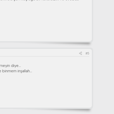
#5
meyin diye...
 binmem inşallah...