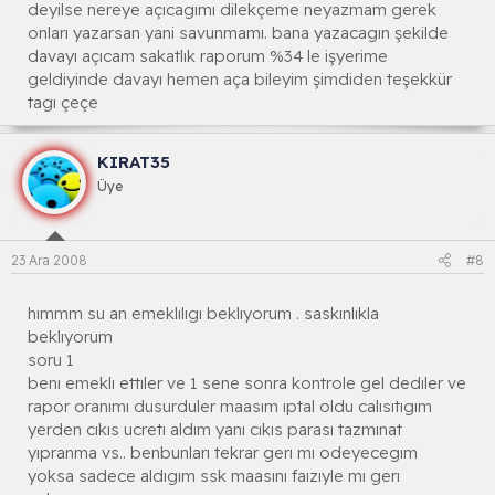
deyilse nereye açıcagımı dilekçeme neyazmam gerek
onları yazarsan yani savunmamı. bana yazacagın şekilde
davayı açıcam sakatlık raporum %34 le işyerime
geldiyinde davayı hemen aça bileyim şimdiden teşekkür
tagı çeçe
KIRAT35
Üye
23 Ara 2008
#8
hımmm su an emeklılıgı beklıyorum . saskınlıkla
beklıyorum
soru 1
benı emeklı ettıler ve 1 sene sonra kontrole gel dedıler ve
rapor oranımı dusurduler maasım ıptal oldu calısıtıgım
yerden cıkıs ucretı aldım yanı cıkıs parası tazmınat
yıpranma vs.. benbunları tekrar gerı mı odeyecegım
yoksa sadece aldıgım ssk maasını faızıyle mı gerı