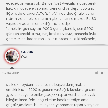
edecek bir yasa yok. Bence (de) Avukatıyla görüşerek
hukuki mücadele yapması gerekir diye düşünüyorum.
Eğer öyle olsaydı AsTeRuNyA'nında dediği gibi vergi
indirimiyle emekli olmanın hiç bir anlamı olmazdı. Bu 80
yaşındaki adamın emekliliğini iptal edip
"emeklilik gün sayısını 9000 güne çıkardık, sen 5500
günden emekli olmuşsun, iptal ediyoruz, tamamla öyle
gel" cümlesi kadar ironik olur. Kısacası hukuki mücaele,
GuRuR
Üye
23 Ara 2008
#11
s.s.k okmeydanı hastanesine başvurdum, malulen
emeklilik için, 5200 iş günüm var.Sağlık kuruluna girdim
,gözle muayene ettiler ,100/27 rapor verdiler,sol ayak
bileğim kısmı felç , sağ bilekte hareket ediyo ama
güçsüz,adaletmi bu muayene yapmadan rapor veriyolar,