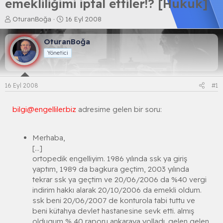
emekliliğimi iptal ettiler!? [Hukuk]
K
B
OturanBoğa
16 Eyl 2008
o
a
n
ş
OturanBoğa
b
l
Yönetici
u
a
y
n
u
g
b
ı
16 Eyl 2008
#1
a
ç
ş
t
l
a
bilgi@engelliler.biz
adresime gelen bir soru:
a
r
t
i
a
h
Merhaba,
n
i
[...]
ortopedik engelliyim. 1986 yılında ssk ya giriş
yaptım, 1989 da bagkura geçtim, 2003 yılında
tekrar ssk ya geçtim ve 20/06/2006 da %40 vergi
indirim hakkı alarak 20/10/2006 da emekli oldum.
ssk beni 20/06/2007 de konturola tabi tuttu ve
beni kütahya devlet hastanesine sevk etti. almış
oldugum % 40 raporu ankaraya yolladı. gelen gelen