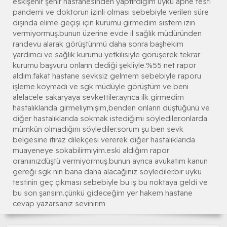
eskişehir şehir hastanesinden yaptırdığım uyku apne testi
pandemi ve doktorun izinli olması sebebiyle verilen süre
dışında elime geçişi için kurumu girmedim sistem izin
vermiyormuş.bunun üzerine evde il sağlık müdüründen
randevu alarak görüştünmü daha sonra başhekim
yardımcı ve sağlık kurumu yetkilisiyle görüşerek tekrar
kurumu başvuru onların dediği şekliyle.%55 net rapor
aldım.fakat hastane sevksiz gelmem sebebiyle raporu
işleme koymadı ve sgk müdüyle görüştüm ve beni
alelacele sakaryaya sevkettiler.ayrıca ilk girmedim
hastalıklarıda girmeliymişim,benden onların düştüğünü ve
diğer hastalıklarıda sokmak istediğimi söylediler.onlarda
mümkün olmadığını söylediler.sorum şu ben sevk
belgesine itiraz dilekçesi vererek diğer hastalıklarıda
muayeneye sokabilirmiyim.eski aldığım rapor
oranıınızdüştü vermiyormuş.bunun ayrıca avukatım kanun
gereği sgk nın bana daha alacağınız söylediler.bir uyku
testinin geç çıkması sebebiyle bu iş bu noktaya geldi ve
bu son şansım.çünkü gideceğim yer hakem hastane
cevap yazarsanız sevinirim