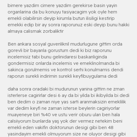
bimere yazdim cimere yazdim gerekirse basin yayin
organlarina da bu konuyu tasiyacagim yok oyle hem
emekli olabilirsin deyip kirumla butun ilisiligi kestirip
emekki edip bir ay sonra raporunuz eski deyip bunu hakki
almaya calismak zorbaliktir
Ben ankara sosyal guvenliknil mudurlugune gittim orda
gorevli bir bayanla gorustum dedi ki biz raporunu
incelemisiz tabi bunu gelinidaresi baskanliginda
gondermisiz onlarda incelemis ve emeklinolmanda bi
sakinca gorulmemis ve kontrol serhi konulmamis dendi
raporun surekli indirimin surekli keyfibuygulama dedi
daha sonra oradaki bi mudurunun yanina gittim ne zman
isterlerse cagirirlar desi 6 ay da bi yilda bi ikibyilda bi dedi
ben dedim o zaman niye yas sarti aranmaksizin emeklilik
var dedim keyfi ne zaman isterse beylerin cagiriyorlar
muayeneye biri %40 ve ustu verir oburu ulan ben hala
calsiiyorum bunlarda yaş yok der vermez netekim beni
emekli eden vakifin doktorunun desigi gibi ben 48
yasindayim emekli olmuyorum size ne oluyor desigi gibi