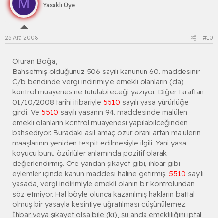
M
Yasaklı Üye
23 Ara 2008
#10
Oturan Boğa,
Bahsetmiş olduğunuz 506 sayılı kanunun 60. maddesinin
C/b bendinde vergi indirimiyle emekli olanların (da)
kontrol muayenesine tutulabileceği yazıyor. Diğer taraftan
01/10/2008 tarihi itibariyle
5510
sayılı yasa yürürlüğe
girdi. Ve
5510
sayılı yasanın 94. maddesinde malülen
emekli olanların kontrol muayenesi yapılabilceğinden
bahsediyor. Buradaki asıl amaç özür oranı artan malülerin
maaşlarının yeniden tespit edilmesiyle ilgili. Yani yasa
koyucu bunu özürlüler anlamında pozitif olarak
değerlendirmiş. Öte yandan şikayet gibi, ihbar gibi
eylemler içinde kanun maddesi haline getirmiş.
5510
sayılı
yasada, vergi indirimiyle emekli olanın bir kontrolundan
söz etmiyor. Hal böyle olunca kazanılmış hakların battal
olmuş bir yasayla kesintiye uğratılması düşünülemez.
İhbar veya şikayet olsa bile (ki), şu anda emekliliğini iptal