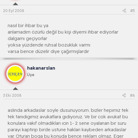
20 Eyl 2008
#5
nasıl bir ihbar bu ya
anlamadım özürlü değil bu kişi diyemi ihbar ediyorlar
dalgamı geçiyorlar
yoksa yüzdende ruhsal bozukluk varmı
varsa bence düzelir diye çağırmışlardır
hakanarslan
Üye
3 Eki 2008
#6
aslında arkadaslar soyle dusunuyorum. bızler hepımız tek
tek tanıdıgımız avukatlara gıdıyoruz. Ve bır cok avukat bu
konulara vakıf olmadıkları ıcın 1- 2 sene oyalanan bır suru
parayı kaptırıp bırde ustune hakları kaybeden arkadaslar
var. Oturan boga bu konuda bence reklam olmaz. Eger