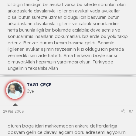
bıldıgın tanıdıgın bır avukat varsa bu sıtede sorunları olan
arkadaslarla davalarıyla ılgılenen avukat yada avukatlar
olsa. butun surecte uzman oldugu ıcın basvuran butun
arkadasların davalarıyla ılgılenır ve cabuk sonuclandırır.
hatta bununla ılgılı bır bolumde acılabılır. dava acmıs ve
sonucalnmıs ınsanların dokumanları. bızlerde bu yolu takıp
ederız. Benzer durum benım basıma geldı. Benımle
ılgılenen avukat eşımın teyzesının kızı oldugu ıcın parada
vermedık ısımızıde hallettı. Ama herkezın boyle sansı
olmuyor.Allah hepımızın yardımcısı olsun. Türkiyede
Engellının teksahıbı Allah
TAGI ÇEÇE
Üye
29 Kas 2008
#7
oturan boga idari mahkemeden ankara defterdarlıga
dosyam gelin ce davayı açıcam doru adresemi açıyorum