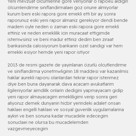
Yeni mevzuat olcumlerine gore veriyorlar o rapoeu aldigin
ölcumlendirme sıniflandirmalaei goz onune almiyorlar
kurum beni eski rapora gore emekli etti bir ay sonra
raporunuz eski yeni rapor almaniz gerekiyor dendi bende
madem oyle neden o zaman eski rapora gore emekli
ettiniz ve neden emeklilik icin muracaat ettigimde
istemwsiniz ve beni madur ettiniz dedim ben ziraat
bankasinda calosiyorum bankanin ozel sandigi var hem
emekki esiyor hemde yeni rapor istiyor
2013 de resmi gazete de yayinlanan özurlü olcutlendirme
ve siniflandirma yonetmwliginin 18 maddesi var kazanilmis
haklar aurekli raporu olanlardan tekrar rapor istenmez
diye ben buna dayanarak dava acacam avukatlarim
ilgileniyorlar aimdilik onlarin dedigini yapmayacam gidip
yeni rapor almayacagim emekliligimi verip sonra geri
aliyoruz demek dunyanin hicbir yerindeki adalet onsan
haklaei engelli haklaei ve sosyal guvenlik uygulamalarina
aykiri ve ben sonuna kadar mucadele edecegim
sonuclaei ne olursa bu mucadelemden
vazgevmeyecegim