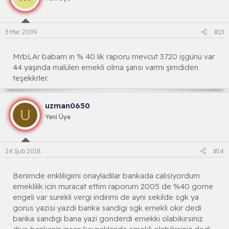
3 Mar 2009
#13
MrbLAr babam ın % 40 lık raporu mevcut 3720 işgünü var
44 yaşında malülen emekli olma şansı varmı şimdiden
teşekkrler.
uzman0650
U
Yeni Üye
24 Şub 2018
#14
Benimde enkliligimi onayladilar bankada calisiyordum
emeklilik icin muracat ettim raporum 2005 de %40 gorne
engeli var surekli vergi indirimi de ayni sekilde sgk ya
gorus yazisi yazdi banka sandigi sgk emekli okir dedi
banka sandigi bana yazi gonderdi emekki olabikirsiniz