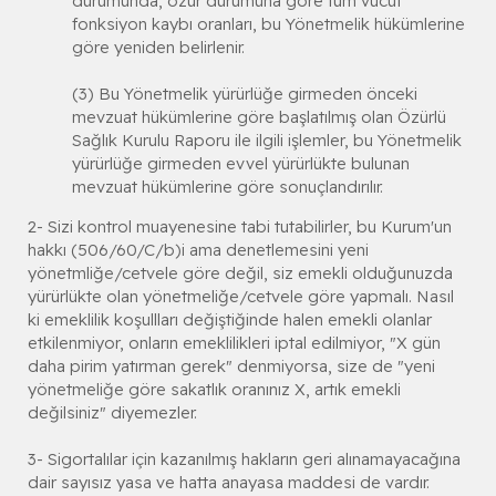
durumunda, özür durumuna göre tüm vücut
fonksiyon kaybı oranları, bu Yönetmelik hükümlerine
göre yeniden belirlenir.
(3) Bu Yönetmelik yürürlüğe girmeden önceki
mevzuat hükümlerine göre başlatılmış olan Özürlü
Sağlık Kurulu Raporu ile ilgili işlemler, bu Yönetmelik
yürürlüğe girmeden evvel yürürlükte bulunan
mevzuat hükümlerine göre sonuçlandırılır.
2- Sizi kontrol muayenesine tabi tutabilirler, bu Kurum'un
hakkı (506/60/C/b)i ama denetlemesini yeni
yönetmliğe/cetvele göre değil, siz emekli olduğunuzda
yürürlükte olan yönetmeliğe/cetvele göre yapmalı. Nasıl
ki emeklilik koşullları değiştiğinde halen emekli olanlar
etkilenmiyor, onların emeklilikleri iptal edilmiyor, "X gün
daha pirim yatırman gerek" denmiyorsa, size de "yeni
yönetmeliğe göre sakatlık oranınız X, artık emekli
değilsiniz" diyemezler.
3- Sigortalılar için kazanılmış hakların geri alınamayacağına
dair sayısız yasa ve hatta anayasa maddesi de vardır.