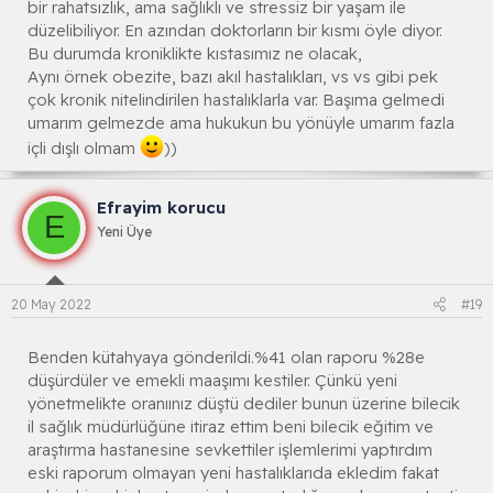
bir rahatsızlık, ama sağlıklı ve stressiz bir yaşam ile
düzelibiliyor. En azından doktorların bir kısmı öyle diyor.
Bu durumda kroniklikte kıstasımız ne olacak,
Aynı örnek obezite, bazı akıl hastalıkları, vs vs gibi pek
çok kronik nitelindirilen hastalıklarla var. Başıma gelmedi
umarım gelmezde ama hukukun bu yönüyle umarım fazla
içli dışlı olmam
))
Efrayim korucu
E
Yeni Üye
20 May 2022
#19
Benden kütahyaya gönderildi.%41 olan raporu %28e
düşürdüler ve emekli maaşımı kestiler. Çünkü yeni
yönetmelikte oranıınız düştü dediler bunun üzerine bilecik
il sağlık müdürlüğüne itiraz ettim beni bilecik eğitim ve
araştırma hastanesine sevkettiler işlemlerimi yaptırdım
eski raporum olmayan yeni hastalıklarıda ekledim fakat