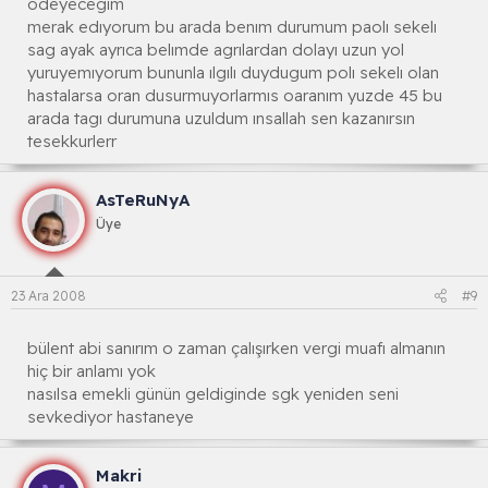
odeyecegım
merak edıyorum bu arada benım durumum paolı sekelı
sag ayak ayrıca belımde agrılardan dolayı uzun yol
yuruyemıyorum bununla ılgılı duydugum polı sekelı olan
hastalarsa oran dusurmuyorlarmıs oaranım yuzde 45 bu
arada tagı durumuna uzuldum ınsallah sen kazanırsın
tesekkurlerr
AsTeRuNyA
Üye
23 Ara 2008
#9
bülent abi sanırım o zaman çalışırken vergi muafı almanın
hiç bir anlamı yok
nasılsa emekli günün geldiginde sgk yeniden seni
sevkediyor hastaneye
Makri