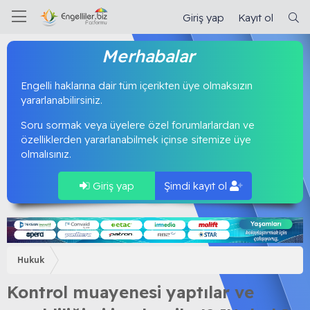
Giriş yap
Kayıt ol
Merhabalar
Engelli haklarına dair tüm içerikten üye olmaksızın
yararlanabilirsiniz.
Soru sormak veya üyelere özel forumlarlardan ve
özelliklerden yararlanabilmek içinse sitemize üye
olmalısınız.
Giriş yap
Şimdi kayıt ol
Hukuk
Kontrol muayenesi yaptılar ve