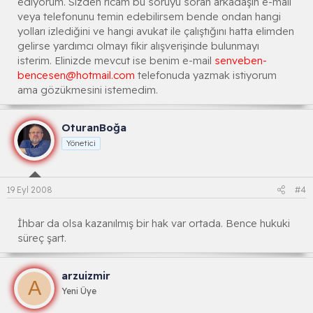
ediyorum. Sizden ricam bu soruyu soran arkadaşın e-mail
veya telefonunu temin edebilirsem bende ondan hangi
yolları izlediğini ve hangi avukat ile çalıştığını hatta elimden
gelirse yardımcı olmayı fikir alışverişinde bulunmayı
isterim. Elinizde mevcut ise benim e-mail
senveben-
bencesen@hotmail.com
telefonuda yazmak istiyorum
ama gözükmesini istemedim.
OturanBoğa
Yönetici
19 Eyl 2008
#4
İhbar da olsa kazanılmış bir hak var ortada. Bence hukuki
süreç şart.
arzuizmir
A
Yeni Üye