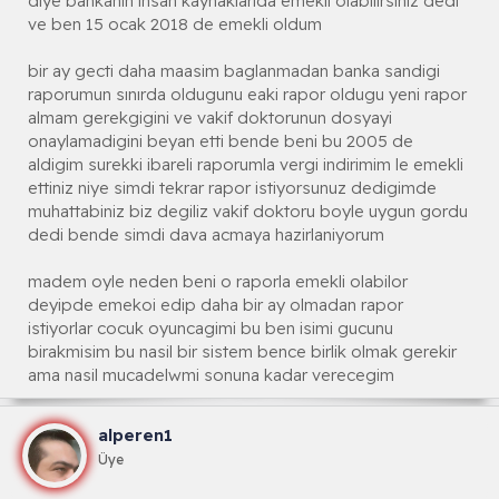
diye bankanin insan kaynaklarida emekli olabilirsiniz dedi
ve ben 15 ocak 2018 de emekli oldum
bir ay gecti daha maasim baglanmadan banka sandigi
raporumun sınırda oldugunu eaki rapor oldugu yeni rapor
almam gerekgigini ve vakif doktorunun dosyayi
onaylamadigini beyan etti bende beni bu 2005 de
aldigim surekki ibareli raporumla vergi indirimim le emekli
ettiniz niye simdi tekrar rapor istiyorsunuz dedigimde
muhattabiniz biz degiliz vakif doktoru boyle uygun gordu
dedi bende simdi dava acmaya hazirlaniyorum
madem oyle neden beni o raporla emekli olabilor
deyipde emekoi edip daha bir ay olmadan rapor
istiyorlar cocuk oyuncagimi bu ben isimi gucunu
birakmisim bu nasil bir sistem bence birlik olmak gerekir
ama nasil mucadelwmi sonuna kadar verecegim
alperen1
Üye