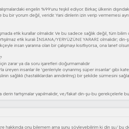
i çalışmalardaki engelin %99'unu teşkil ediyor. Birkaç ülkenin dışında
e bu bir yorum değil, veridir. Yani dinlerin izin verip vermemesi ayr
şmada etik kurallar olmalıdır. Ve bu sadece sağlık değil, tüm bilim dal
artışılmaz etik kuralı İNSANA/YERYÜZÜNE YARARI olmalıdır; din-ş
çeyle insan yararına olan bir çalışmayı kısıtlıyorsa, ona lanet ol
r?
için zarar ya da soru işaretleri doğurmamalıdır
la üreyen insanlar ile 'genleriyle oynanmış süper insanlar' gibi kate
linin sağlıklı (hastalıklardan arındırılmış) bir şekilde sürmesini sağ
derin tartışmalar yapılmalıdır, ve/fakat din-şu-bu gerekçelerle bu 
e hakkında onu bilemem ama şunu söyleyebilirim ki din şu/ bu değ