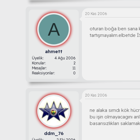
20 Kas 2006
A
oturan boğa ben sana k
tartışmayalım.elbetde 
ahmett
Üyelik
4 Ağu 2006
Konular
2
Mesajlar
11
Reaksiyonlar
0
20 Kas 2006
ne alaka sımdı kök hücre 
bu işin olmayacagını anl
basarısızlıkları saklamak ı
ddm_76
Üyelik
2 Eki 2006