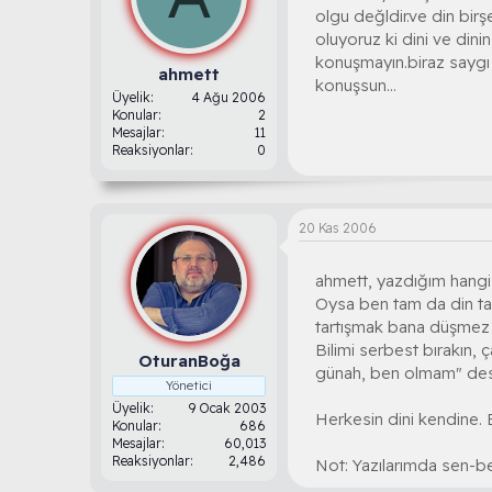
olgu değldir.ve din bir
oluyoruz ki dini ve dini
konuşmayın.biraz saygı 
ahmett
konuşsun...
Üyelik
4 Ağu 2006
Konular
2
Mesajlar
11
Reaksiyonlar
0
20 Kas 2006
ahmett, yazdığım hangi 
Oysa ben tam da din tar
tartışmak bana düşmez (
Bilimi serbest bırakın,
OturanBoğa
günah, ben olmam" desin
Yönetici
Üyelik
9 Ocak 2003
Herkesin dini kendine. B
Konular
686
Mesajlar
60,013
Reaksiyonlar
2,486
Not: Yazılarımda sen-b