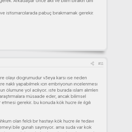
gerek. Arkadaşlar önce akıl ve bilim bırakın dini
ve istismarcılarada pabuç bırakmamak gerekir.
#11
ucre olayı dogrumudur v3eya karsı ıse neden
ucre naklı yapabılmek ıcın embriyonun ıncelenmesı
n ölumune yol acılıyor.. ıste burada ıslam alımlerı
 araştırmalara müsaade eder, ancak bilimsel
etmesi gerekir.. bu konuda kök hucre ıle ılgılı
um olan felclı bır hastayı kök hucre ıle tedavı
 yemeyi bile gunah saymıyor.. ama suda var kok