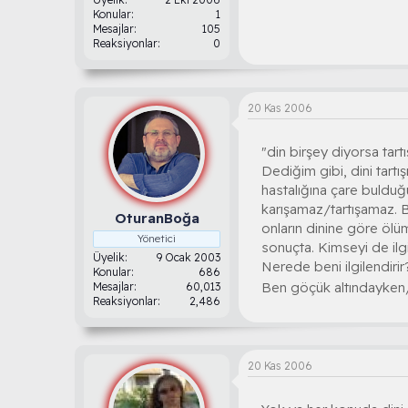
Konular
1
Mesajlar
105
Reaksiyonlar
0
20 Kas 2006
"din birşey diyorsa tart
Dediğim gibi, dini tart
hastalığına çare bulduğ
karışamaz/tartışamaz. 
OturanBoğa
onların dinine göre ölü
Yönetici
sonuçta. Kimseyi de ilg
Üyelik
9 Ocak 2003
Nerede beni ilgilendirir
Konular
686
Ben göçük altındayken/h
Mesajlar
60,013
Reaksiyonlar
2,486
20 Kas 2006