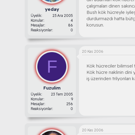
çalışmaları dinen sakınc
yeday
Bush kök hücreyle iyile
Üyelik
23 Ara 2005
durdurmazdı hatta bütçeni
Konular
4
korusun.
Mesajlar
86
Reaksiyonlar
0
20 Kas 2006
F
Kök hücreciler bilimsel 
Kök hücre naklinin dini
iş üzerinden trilyonları
Fuzulim
Üyelik
23 Tem 2005
Konular
9
Mesajlar
256
Reaksiyonlar
0
20 Kas 2006