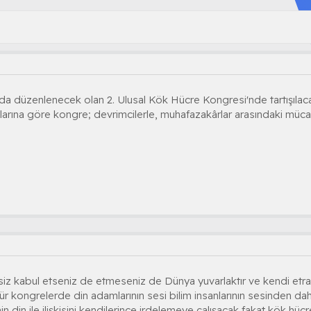
'da düzenlenecek olan 2. Ulusal Kök Hücre Kongresi'nde tartışılaca
mlarına göre kongre; devrimcilerle, muhafazakârlar arasındaki mü
 siz kabul etseniz de etmeseniz de Dünya yuvarlaktır ve kendi etra
r kongrelerde din adamlarının sesi bilim insanlarının sesinden da
n din ile ilişkisini kendilerince irdelemeye çalışacak fakat kök hü