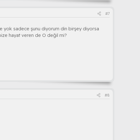
#7
de yok sadece şunu diyorum din birşey diyorsa
bize hayat veren de O değil mi?
#8