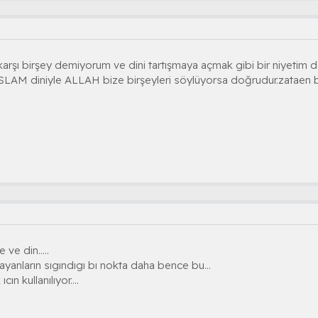
arşı birşey demiyorum ve dini tartışmaya açmak gibi bir niyetim 
İSLAM diniyle ALLAH bize birşeyleri söylüyorsa doğrudur.zataen 
ve din.....
ayanların sıgındıgı bı nokta daha bence bu...
cın kullanılıyor....