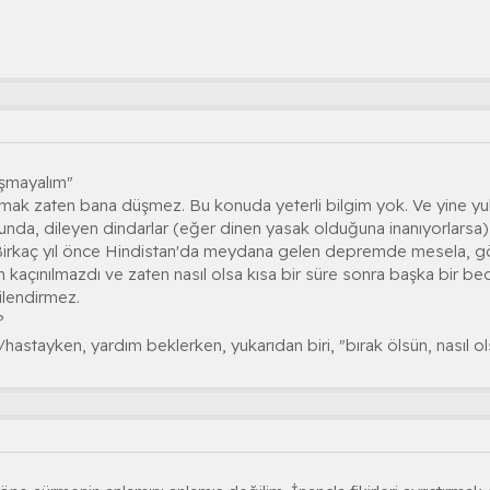
ışmayalım"
ışmak zaten bana düşmez. Bu konuda yeterli bilgim yok. Ve yine y
unda, dileyen dindarlar (eğer dinen yasak olduğuna inanıyorlarsa
Birkaç yıl önce Hindistan'da meydana gelen depremde mesela, göçü
m kaçınılmazdı ve zaten nasıl olsa kısa bir süre sonra başka bir be
ilendirmez.
?
astayken, yardım beklerken, yukarıdan biri, "bırak ölsün, nasıl 