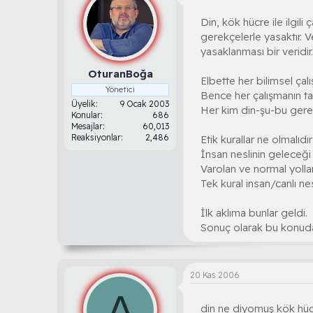
Din, kök hücre ile ilgil
gerekçelerle yasaktır. V
yasaklanması bir veridir.
OturanBoğa
Elbette her bilimsel çalı
Yönetici
Bence her çalışmanın t
Üyelik
9 Ocak 2003
Her kim din-şu-bu gerek
Konular
686
Mesajlar
60,013
Reaksiyonlar
2,486
Etik kurallar ne olmalıdı
İnsan neslinin geleceği 
Varolan ve normal yollar
Tek kural insan/canlı nes
İlk aklıma bunlar geldi.
Sonuç olarak bu konuda 
20 Kas 2006
A
din ne diyomuş kök hücr