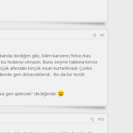
#9
ukarıda dediğim gibi, bilim kansere/felce/kas
) bu tedaviyi olmasın. Bunu seçme hakkına kimse
k altındaki birçok insan kurtarılmadı. Çünkü
dende geri döneceklerdi... Bu da bir tercih
olsa geri gelecek" dediğinde!
#10