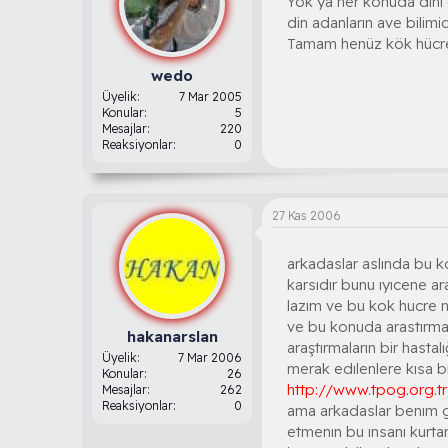
Yok ya her konuda dini ö
din adanların ave bilimi
Tamam henüz kök hücre 
wedo
Üyelik
7 Mar 2005
Konular
5
Mesajlar
220
Reaksiyonlar
0
27 Kas 2006
arkadaslar aslında bu 
karsıdır bunu ıyıcene a
lazım ve bu kok hucre na
ve bu konuda arastırmac
hakanarslan
araştırmaların bir hasta
Üyelik
7 Mar 2006
merak edılenlere kısa bı
Konular
26
http://www.tpog.org.t
Mesajlar
262
Reaksiyonlar
0
ama arkadaslar benım go
etmenın bu ınsanı kurta