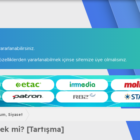
rarlanabilirsiniz.
elliklerden yararlanabilmek içinse sitemize üye olmalısınız.
lum, Siyaset
cek mi? [Tartışma]