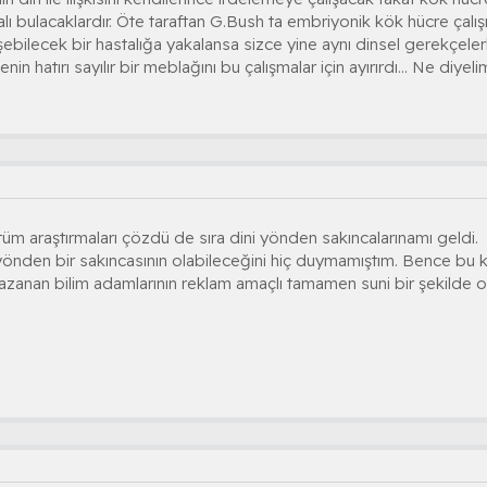
alı bulacaklardır. Öte taraftan G.Bush ta embriyonik kök hücre çal
şebilecek bir hastalığa yakalansa sizce yine aynı dinsel gerekçeler
n hatırı sayılır bir meblağını bu çalışmalar için ayırırdı... Ne diyel
tüm araştırmaları çözdü de sıra dini yönden sakıncalarınamı geldi.
 yönden bir sakıncasının olabileceğini hiç duymamıştım. Bence bu
 kazanan bilim adamlarının reklam amaçlı tamamen suni bir şekilde 