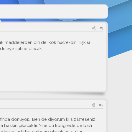
#1
k maddelerden biri de 'kök hücre-din' ilişkisi
cadeleye sahne olacak
#2
fında dönüyor... Ben de diyorum ki siz isteseniz
ha baskın çıkacaktır. Yine bu kongrede de bazı
creden anladıkları embriyo olacak ve bu tür