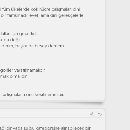
ki tüm ülkelerde kök hücre çalışmaları dini
ı bir tartışmadır evet, ama dini gerekçelerle
ları için geçerlidir.
u-bu değil.
sun derim, başka da birşey demem.
goriler yaratılmamalıdır.
lamak olmalıdır
tartışmaların önü kesilmemelidir.
#5
ildir yada şu bu kategorsine alınabilecek bir