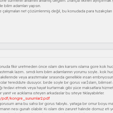
ne sürmenin anlamını anlamış değilim. İnançla fikirleri ayrıştırmak 
de bilim adamları yapsın.
çalışmaları net çözümlenmiş değil, bu konudada para tuzakçıları 
konuda fikir uretmeden önce ıslam dını karsımı ıslama gore kok h
rastırmak lazım.. sımdı kımı bılım adamlarının yorumu soyle.. kok h
kıllerınde veya arastırmalar sırasında genellıkle ınsan embrıyosunu
ılar tereddute dusuyor.. bırde soyle bır gorus var.İslam, bilimsel
lığı tedavi etmek veya hayat kurtarmak gibi yüce maksatlara hizmet 
r yanıt ve acıklama ısteyen arkadaslar bu sıteye tıklayabılırler.
r/pdf/kongre_sunumlar2.pdf
rusum ama bu sahsı bır gorus tabıykı.. yataga bır omur boyu mahk
rmanın nesı gunah olabılır. Kı ıslam dını zaruret halınde domuz eti