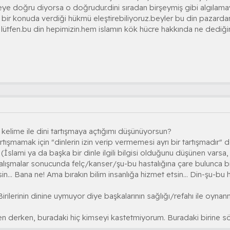
şeye doğru diyorsa o doğrudur.dini sıradan birşeymiş gibi algılam
n bir konuda verdiği hükmü eleştirebiliyoruz.beyler bu din pazardan
lütfen.bu din hepimizin.hem islamın kök hücre hakkında ne dediğini 
kelime ile dini tartışmaya açtığımı düşünüyorsun?
tışmamak için "dinlerin izin verip vermemesi ayrı bir tartışmadır"
İslami ya da başka bir dinle ilgili bilgisi olduğunu düşünen varsa
 çalışmalar sonucunda felç/kanser/şu-bu hastalığına çare bulunca bi
... Bana ne! Ama bırakın bilim insanlığa hizmet etsin... Din-şu-bu 
irilerinin dinine uymuyor diye başkalarının sağlığı/refahı ile oyna
en derken, buradaki hiç kimseyi kastetmiyorum. Buradaki birine s