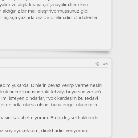
ayalım ve algılatmaya çalışmayalım.hem kim
 aldığınız bir malı eleştiriyormuşsunuz gibi
açıkça yazında biz de bilelim.dini;dini bilenler
#6
 dedim yukarda. Dinlerin cevaz verirp vermemesini
, kök hücre konusundaki fetvayı buyursun versin).
lim, isteyen dindarlar, "yok kardeşim bu tedavi
her ne adla olursa olsun, buna engel olunmasın.
nmasını kabul etmiyorum. Bu da kişisel hakkımdır.
öz söyleyeceksem, direkt adını veriyorum.