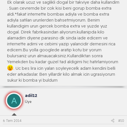
Ek olarak ucuz ve saglikli dogal bir takviye daha kullandim
. Suan cevremde bir cok kisi beni gorup bomba extra
aldi.*fakat internette bombax adiyla ve bomba extra
adiyla satilan urunlerden bahsetmiyorum. Benim
kullandigim urun gercek bomba extra ve yuzde yuz
dogal. Direk fabrikasindan aliyorum.kullanipda kilo
alamadim diyene parasino dk sinda iade edicem ve
internette adimi ve cebimi yazip yalancidir demesini rica
edicem.Bu yolla googlede aratip kotu bir yorum
bulursaniz urun almauacaksiniz.Kullandiktan sonra
Yemekden bu kadar guzel tad aldigimi hic hatirlamiyorum
. Uc bes lira icin yalan soyleyecelk adam kendini belli
eder arkadaslar. Ben yillardir kilo almak icin ugrasiyorum
sukur ki bomba yi buldum
adil12
A
Üye
6 Tem 2014
#10