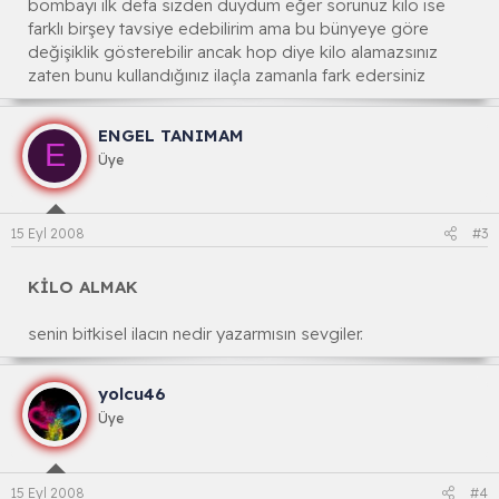
bombayı ilk defa sizden duydum eğer sorunuz kilo ise
farklı birşey tavsiye edebilirim ama bu bünyeye göre
değişiklik gösterebilir ancak hop diye kilo alamazsınız
zaten bunu kullandığınız ilaçla zamanla fark edersiniz
ENGEL TANIMAM
E
Üye
15 Eyl 2008
#3
KİLO ALMAK
senin bitkisel ilacın nedir yazarmısın sevgiler.
yolcu46
Üye
15 Eyl 2008
#4