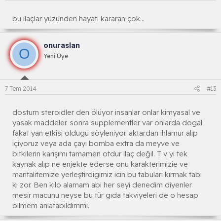
bu ilaçlar yüzünden hayatı kararan çok...
onuraslan
O
Yeni Üye
7 Tem 2014
#13
dostum steroidler den ölüyor insanlar onlar kimyasal ve
yasak maddeler. sonra supplementler var onlarda dogal
fakat yan etkisi oldugu söyleniyor. aktardan ıhlamur alıp
içiyoruz veya ada çayı bomba extra da meyve ve
bitkilerin karışımı tamamen otdur ilaç değil. T v yi tek
kaynak alıp ne enjekte ederse onu karakterimizie ve
mantalitemize yerleştirdigimiz icin bu tabuları kırmak tabi
ki zor. Ben kilo alamam abi her seyi denedim diyenler
mesir macunu neyse bu tür gıda takviyeleri de o hesap
bilmem anlatabildimmi.