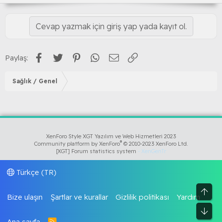
Cevap yazmak için giriş yap yada kayıt ol.
Facebook
Twitter
Pinterest
WhatsApp
E-posta
Link
Paylaş:
Sağlık / Genel
XenForo Style XGT Yazılım ve Web Hizmetleri 2023
®
Community platform by XenForo
© 2010-2023 XenForo Ltd.
[XGT] Forum statistics system
- XenGenTr
Türkçe (TR)
Üst
Bize ulaşın
Şartlar ve kurallar
Gizlilik politikası
Yardım
Alt
Ana sayfa
R