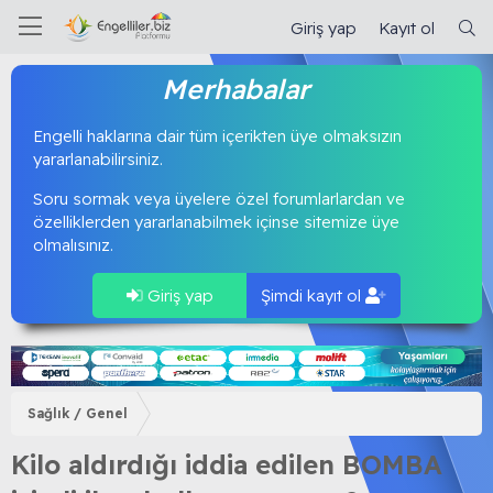
Giriş yap
Kayıt ol
Merhabalar
Engelli haklarına dair tüm içerikten üye olmaksızın
yararlanabilirsiniz.
Soru sormak veya üyelere özel forumlarlardan ve
özelliklerden yararlanabilmek içinse sitemize üye
olmalısınız.
Giriş yap
Şimdi kayıt ol
Sağlık / Genel
Kilo aldırdığı iddia edilen BOMBA