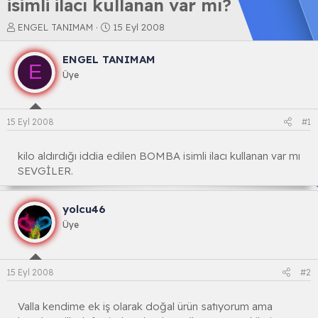
isimli ilacı kullanan var mı?
K
B
ENGEL TANIMAM
15 Eyl 2008
o
a
n
ş
ENGEL TANIMAM
b
l
E
Üye
u
a
y
n
u
g
b
ı
15 Eyl 2008
#1
a
ç
ş
t
l
a
kilo aldırdığı iddia edilen BOMBA isimli ilacı kullanan var mı
a
r
SEVGİLER.
t
i
a
h
n
i
yolcu46
Üye
15 Eyl 2008
#2
Valla kendime ek iş olarak doğal ürün satıyorum ama