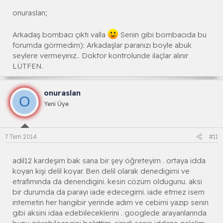
onuraslan;
Arkadaş bombacı çıktı valla
Senin gibi bombacıda bu
forumda görmedim): Arkadaşlar paranızı boyle abuk
seylere vermeyınız.. Doktor kontrolunde ilaçlar alınır
LÜTFEN.
onuraslan
O
Yeni Üye
7 Tem 2014
#11
adil12 kardeşim bak sana bir şey öğreteyim . ortaya idda
koyan kişi delil koyar. Ben delil olarak denedigimi ve
etrafımında da denendigini. kesin cözüm oldugunu. aksi
bir durumda da parayı iade edecegimi. iade etmez isem
internetin her hangibir yerinde adım ve cebimi yazıp senin
gibi aksini idaa edebileceklerini . googlede arayanlarında