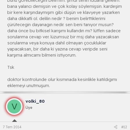
bunu görebilecegini belirttim. şimdi senin iddana gelelim.
bana yalancı demişsin ve çok kolay söylemişsin. kardeşim
bir kere karşındaymışım gibi düşün ve klavyeye yazarken
daha dikkatli ol. delilin nedir ? benim belirttiklerimi
çürütecegin dayanagın nedir. sen beni tanıyor musun?
daha önce bu bitkisel karışımı kullandın mı? lütfen sadece
sorularıma cevap ver. lüzumsuz bir msj daha yazacaksan
sorularıma veya konuya dahil olmayan çocukluklar
yapacaksan, bir daha ki yazına cevap veripde seni
karşıma almıcamı bilmeni istiyorum.
Tsk
doktor kontrolunde olur kısmınada kesinlikle katıldıgımı
eklemeyi unutmuşum.
volki_80
V
Üye
7 Tem 2014
#12