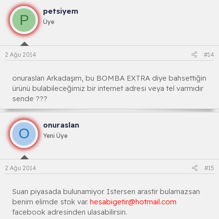
petsiyem
P
Üye
2 Ağu 2014
#14
onuraslan Arkadaşım, bu BOMBA EXTRA diye bahsettiğin
ürünü bulabileceğimiz bir internet adresi veya tel varmıdır
sende ???
onuraslan
O
Yeni Üye
2 Ağu 2014
#15
Suan piyasada bulunamiyor. Istersen arastir bulamazsan
benim elimde stok var.
hesabigetir@hotmail.com
facebook adresinden ulasabilirsin.