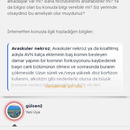
arkadaşlar var mı? Bana tecrübelerini anlatabilirler mi? Ya
da bilgisi olan bu konuda bilgi verebilir mi? Siz yerimde
olsaydınız bu ameliyatı olur muydunuz?
İnternetten konuyla ilgili topladığım bilgiler;
Avaskuler nekroz
; Avaskuler nekroz ya da kısaltılmış
adıyla AVN kalça ekleminin baş kısmını besleyen
damar yapının bir kısmının fonksiyonunu kaybederek
başın canlı bölümünün ölmesi ve sonrasında buranın
çökmesidir. Uzun süreli ve/veya yüksek doz kortizon
kullanımı, alkolizm gibi nedenlerle olursa da büyük
kısmının nedeni bilinmemektedir. AVN nin ileri
Genişletmek için tıkla ...
evrelerinde veya diğer tedavi yöntemlerinin yetersiz
olduğunda kalça protezi ile tedavi edilir.
gülsen2
En sık soru protez yapım yaşı ve ne kadar ömrü
Yeni Üye
olduğudur. Burada hastanın kişisel özellikleri; yaş,
cinsiyet, ağırlık ve hareket seviyesi belirleyicidir. İyi
ellerde yapılması şartıyla tüm hastaların %98'inde