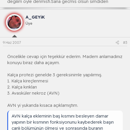
degilim öyle denmisti.Sana gecmis olsun simdiden
Operasyon sırasında ve sonrasında erken dönem
olası komplikasyonlar;
A_GEYiK
Enfeksiyon; İyi ameliyathane koşullarında protez
Üye
operasyonlarında enfeksiyon oranı % 2 civarındadır.
İyi ameliyathane koşulları denilirken "laminar air flow "
denilen özel mikrop bulaşmasını engelleyen bir
9 Haz 2007
#3
sistem bulunmasıdır. Normal ameliyathanelerde
enfeksiyon oranları % 5-10 arasındadır. Enfeksiyon
olursa yeniden bir operasyonla ile eklemin yıkanması
Öncelikle cevap için teşekkür ederim. Madem anlamadınız
gerekebilir. İleri enfeksiyonlarda operasyonda
konuyu biraz daha açayım.
konulmuş olan protezin çıkarılması gerekebilir. Bu
durumda 6-12 hafta antibiotik kullanımı sonrası
Kalça protezi genelde 3 gereksinimle yapılırmış.
yeniden protez konabilir.
1. Kalça kireçlenmesi
2. Kalça kırıkları
Enfeksiyon olmaması için anestezi sırasında
3. Avasküler nekroz (AVN)
damardan antibiotik verilmektedir. Antibiotik
kullanımına ameliyat sonrası da devam edilmektedir.
AVN yi yukarıda kısaca açıklamıştım.
Ayrıca kullanılan aletlerin sterilizasyonuna çok dikkat
AVN kalça ekleminin baş kısmını besleyen damar
edilmektedir.
yapının bir kısmının fonksiyonunu kaybederek başın
canlı bölümünün ölmesi ve sonrasında buranın
Derin ven trombozu (toplar damarlarda kan