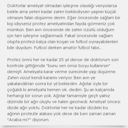
Doktorlar ameliyat olmadan iyileşme olasılığı veriyolarsa
bekle ama yeteri kadar zaten beklediysen yaşının küçük
olmasını falan düşünme derim. Eğer öncesinde sağlam bir
kişi idiyseniz protez ameliyatından fayda görmeniz çok
mümkün. Ben avn öncesinde de zaten özürlü olduğum
için tam iyileşme sağlanmadı. Fakat öncesinde sağlam
olupta protezi kalça olan koşan ve futbol oynayabilenleri
bile duydum. Futbol derken amatör futbol tabii...
Protez ömrü her ne kadar 25 yıl dense de doktorum son
kontrole gittiğimde "bunu sen ömür boyu kullanırsın"
demişti. Ameliyata karar verme sürecinde yaşı düşünme.
Zaten vücut kendi kararını veriyor. Ben avn ye
yakalandıktan sonra bir yıl bekledim. Ağrılar öyle bir
çoğaldı ki ameliyata hemen ok. dedim. Şu an kalçamda
herhangi bir sorun yok. Ağrılar tamamiyle geçti yalnız
dizimde bir ağrı oluştu ve halen gecmedi. Ameliyat öncesi
dizde ağrı yoktu. Doktorlar her ne kadar dizdeki bu
ağrının protezle alakası yok dese de ben zaman zaman
"Acaba mı?" diyorum.