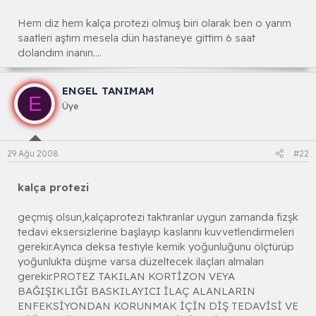
Hem diz hem kalça protezi olmuş biri olarak ben o yarım
saatleri aştım mesela dün hastaneye gittim 6 saat
dolandım inanın....
ENGEL TANIMAM
E
Üye
29 Ağu 2008
#22
kalça protezi
geçmiş olsun,kalçaprotezi taktıranlar uygun zamanda fizşk
tedavi eksersizlerine başlayıp kaslarını kuvvetlendirmeleri
gerekir.Ayrıca deksa testiyle kemik yoğunluğunu ölçtürüp
yoğunlukta düşme varsa düzeltecek ilaçları almaları
gerekir.PROTEZ TAKILAN KORTİZON VEYA
BAĞIŞIKLIĞI BASKILAYICI İLAÇ ALANLARIN
ENFEKSİYONDAN KORUNMAK İÇİN DİŞ TEDAVİSİ VE