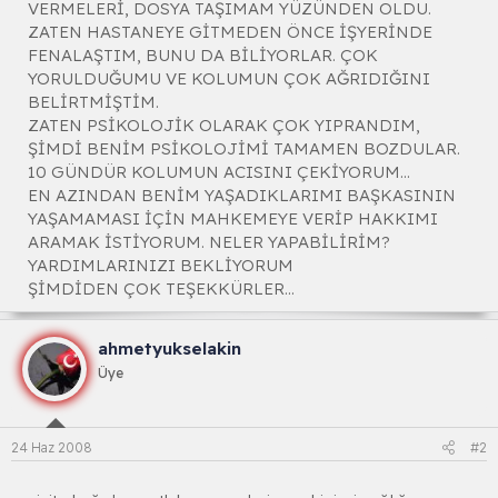
VERMELERİ, DOSYA TAŞIMAM YÜZÜNDEN OLDU.
ZATEN HASTANEYE GİTMEDEN ÖNCE İŞYERİNDE
FENALAŞTIM, BUNU DA BİLİYORLAR. ÇOK
YORULDUĞUMU VE KOLUMUN ÇOK AĞRIDIĞINI
BELİRTMİŞTİM.
ZATEN PSİKOLOJİK OLARAK ÇOK YIPRANDIM,
ŞİMDİ BENİM PSİKOLOJİMİ TAMAMEN BOZDULAR.
10 GÜNDÜR KOLUMUN ACISINI ÇEKİYORUM...
EN AZINDAN BENİM YAŞADIKLARIMI BAŞKASININ
YAŞAMAMASI İÇİN MAHKEMEYE VERİP HAKKIMI
ARAMAK İSTİYORUM. NELER YAPABİLİRİM?
YARDIMLARINIZI BEKLİYORUM
ŞİMDİDEN ÇOK TEŞEKKÜRLER...
ahmetyukselakin
Üye
24 Haz 2008
#2