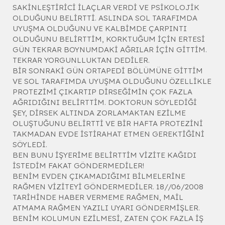
SAKİNLEŞTİRİCİ İLAÇLAR VERDİ VE PSİKOLOJİK
OLDUĞUNU BELİRTTİ. ASLINDA SOL TARAFIMDA
UYUŞMA OLDUĞUNU VE KALBİMDE ÇARPINTI
OLDUĞUNU BELİRTTİM, KORKTUĞUM İÇİN ERTESİ
GÜN TEKRAR BOYNUMDAKİ AĞRILAR İÇİN GİTTİM.
TEKRAR YORGUNLLUKTAN DEDİLER.
BİR SONRAKİ GÜN ORTAPEDİ BÖLÜMÜNE GİTTİM
VE SOL TARAFIMDA UYUŞMA OLDUĞUNU ÖZELLİKLE
PROTEZİMİ ÇIKARTIP DİRSEĞİMİN ÇOK FAZLA
AĞRIDIĞINI BELİRTTİM. DOKTORUN SÖYLEDİĞİ
ŞEY, DİRSEK ALTINDA ZORLAMAKTAN EZİLME
OLUŞTUĞUNU BELİRTTİ VE BİR HAFTA PROTEZİNİ
TAKMADAN EVDE İSTİRAHAT ETMEN GEREKTİĞİNİ
SÖYLEDİ.
BEN BUNU İŞYERİME BELİRTTİM VİZİTE KAĞIDI
İSTEDİM FAKAT GÖNDERMEDİLER!
BENİM EVDEN ÇIKAMADIĞIMI BİLMELERİNE
RAĞMEN VİZİTEYİ GÖNDERMEDİLER. 18//06/2008
TARİHİNDE HABER VERMEME RAĞMEN, MAİL
ATMAMA RAĞMEN YAZILI UYARI GÖNDERMİŞLER.
BENİM KOLUMUN EZİLMESİ, ZATEN ÇOK FAZLA İŞ