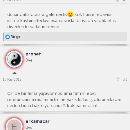
duuur daha oralara gelemedik
kok hucre tedavisi
isitme kaybina tedavi asamasinda dunyada yaptik ettik
diyenlerde sarlatan bence
R
Ririgirl
e
a
k
pronet
s
i
Üye
y
o
n
l
15 Kas 2012
#3
a
r
:
Çin'de bir firma yapıyormuş. ama tatmin edici
referanslarına rastlamadım ne yazık ki. bu iş oturana kadar
neden buna bakmıyorsunuz?: koklear implant.
erkamacar
E
Üye