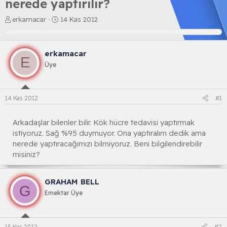
nerede yaptırılır?
K
B
erkamacar
14 Kas 2012
o
a
n
ş
b
l
erkamacar
u
a
E
y
n
Üye
u
g
b
ı
a
ç
14 Kas 2012
#1
ş
t
l
a
a
r
Arkadaşlar bilenler bilir. Kök hücre tedavisi yaptırmak
t
i
istiyoruz. Sağ %95 duymuyor. Ona yaptıralım dedik ama
a
h
nerede yaptıracağımızı bilmiyoruz. Beni bilgilendirebilir
n
i
misiniz?
GRAHAM BELL
G
Emektar Üye
15 Kas 2012
#2