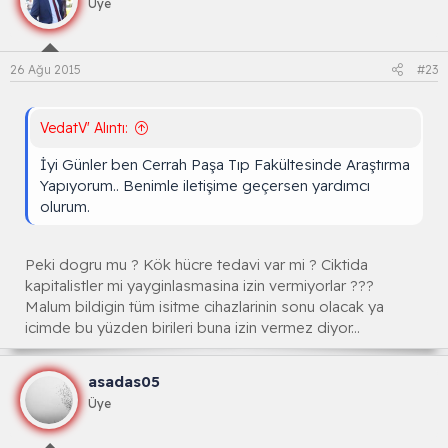
Üye
26 Ağu 2015
#23
VedatV' Alıntı:
İyi Günler ben Cerrah Paşa Tıp Fakültesinde Araştırma
Yapıyorum.. Benimle iletişime geçersen yardımcı
olurum.
Peki dogru mu ? Kök hücre tedavi var mi ? Ciktida
kapitalistler mi yayginlasmasina izin vermiyorlar ???
Malum bildigin tüm isitme cihazlarinin sonu olacak ya
icimde bu yüzden birileri buna izin vermez diyor...
asadas05
Üye