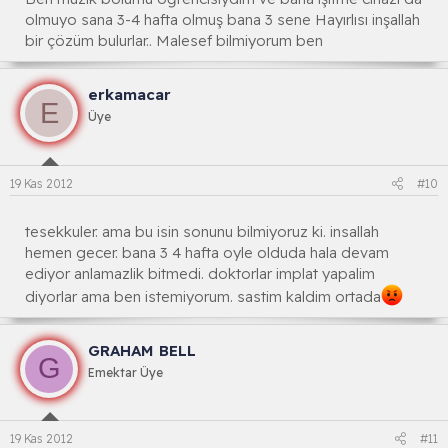
olmuyo sana 3-4 hafta olmuş bana 3 sene Hayırlısı inşallah
bir çözüm bulurlar.. Malesef bilmiyorum ben
erkamacar
E
Üye
19 Kas 2012
#10
tesekkuler. ama bu isin sonunu bilmiyoruz ki. insallah
hemen gecer. bana 3 4 hafta oyle olduda hala devam
ediyor anlamazlik bitmedi. doktorlar implat yapalim
diyorlar ama ben istemiyorum. sastim kaldim ortada
GRAHAM BELL
G
Emektar Üye
19 Kas 2012
#11