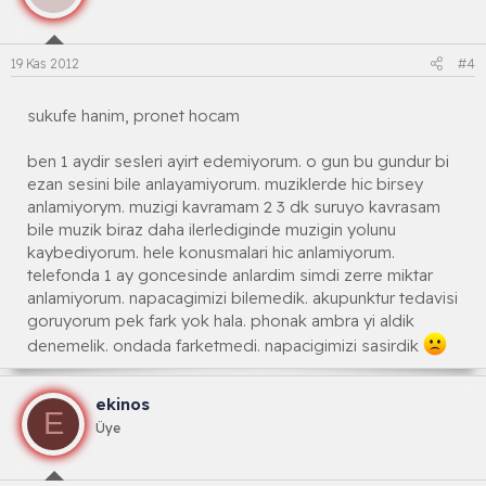
19 Kas 2012
#4
sukufe hanim, pronet hocam
ben 1 aydir sesleri ayirt edemiyorum. o gun bu gundur bi
ezan sesini bile anlayamiyorum. muziklerde hic birsey
anlamiyorym. muzigi kavramam 2 3 dk suruyo kavrasam
bile muzik biraz daha ilerlediginde muzigin yolunu
kaybediyorum. hele konusmalari hic anlamiyorum.
telefonda 1 ay goncesinde anlardim simdi zerre miktar
anlamiyorum. napacagimizi bilemedik. akupunktur tedavisi
goruyorum pek fark yok hala. phonak ambra yi aldik
denemelik. ondada farketmedi. napacigimizi sasirdik
ekinos
E
Üye