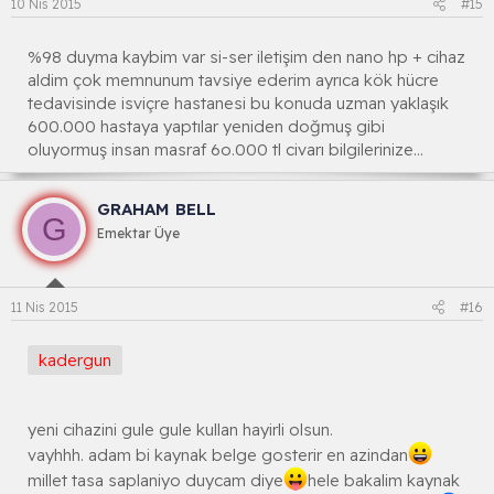
10 Nis 2015
#15
%98 duyma kaybim var si-ser iletişim den nano hp + cihaz
aldim çok memnunum tavsiye ederim ayrıca kök hücre
tedavisinde isviçre hastanesi bu konuda uzman yaklaşık
600.000 hastaya yaptılar yeniden doğmuş gibi
oluyormuş insan masraf 6o.000 tl civarı bilgilerinize...
GRAHAM BELL
G
Emektar Üye
11 Nis 2015
#16
kadergun
yeni cihazini gule gule kullan hayirli olsun.
vayhhh. adam bi kaynak belge gosterir en azindan
millet tasa saplaniyo duycam diye
hele bakalim kaynak