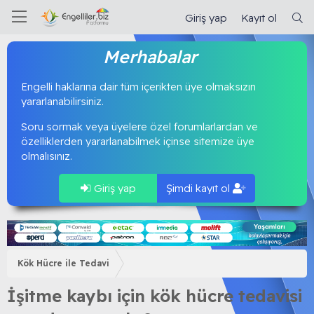
Giriş yap
Kayıt ol
Merhabalar
Engelli haklarına dair tüm içerikten üye olmaksızın
yararlanabilirsiniz.
Soru sormak veya üyelere özel forumlarlardan ve
özelliklerden yararlanabilmek içinse sitemize üye
olmalısınız.
Giriş yap
Şimdi kayıt ol
Kök Hücre ile Tedavi
İşitme kaybı için kök hücre tedavisi