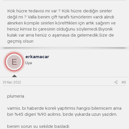
Kök hücre tedavisi mi var ? Kök hücre dediğin sinirler
değil mi ? Valla benim çift taraflı tümörlerim vardı alındı
alınırken komple sinirleri körelttikleri için artık sağırım ve
henüz kimse bi çaresinin olduğunu söylemedi.Biyonik
kulak var ama henüz o aşamaya da gelemedik.Size de
geçmiş olsun
erkamacar
E
Üye
19 Kas 2012
#8
plumeria
varmis. bi haberde koreli yaptirmis hangisi bilemicem ama
biri %45 digeri %90 acilmis. birde yukarda uzun yazdim.
benim sorun su sekilde basladi: