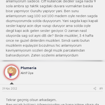
anlamiyorum sadece. Cift kullancak dediler saga naida 9
sola ambra sp taktik sagdaki duvara vurmaktan baska
bise yapmiyor. Gurultu yapiyor yani. Ben sunu
anlamiyorum sag 100 sol 100 madem oyle neden sagda
duymuyorumda solda duyuyorum. Yani sagda kapi kapali
sesler kapiyi acin diye vurup duruyor ama solda oyle
degil kapi acik gelen sesler geciyor. O zaman nasil
oluyorda sag sol ayni dB de? Birde muzikler, 3 4 hafta
once ne guzel dinlerdim muzikleri. Simdi sanki butun
muziklerin equlayziri bozulmus hic anlamiyorum
kavriyamiyorum sozleri degil muzik parcalarindan
bahsediyorum. Zaten sozlerini anlamiyordum
Plumeria
Aktif Üye
19 Kas 2012
#9
Tekrar geçmiş olsun arkadaşım..
Ben müzik bölümü öğrencisiydim ve bana işitme cihazı da