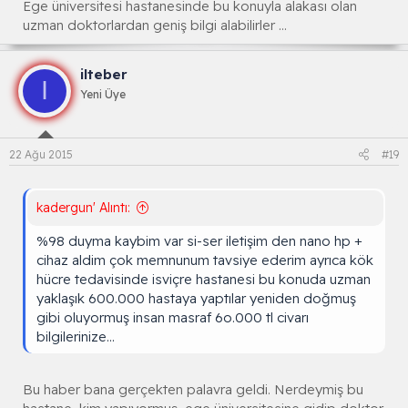
Ege üniversitesi hastanesinde bu konuyla alakası olan
uzman doktorlardan geniş bilgi alabilirler ...
ilteber
I
Yeni Üye
22 Ağu 2015
#19
kadergun' Alıntı:
%98 duyma kaybim var si-ser iletişim den nano hp +
cihaz aldim çok memnunum tavsiye ederim ayrıca kök
hücre tedavisinde isviçre hastanesi bu konuda uzman
yaklaşık 600.000 hastaya yaptılar yeniden doğmuş
gibi oluyormuş insan masraf 6o.000 tl civarı
bilgilerinize...
Bu haber bana gerçekten palavra geldi. Nerdeymiş bu