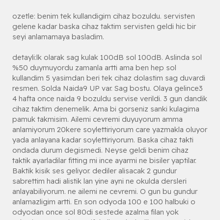
ozetle: benim tek kullandigim cihaz bozuldu. servisten
gelene kadar baska cihaz taktim servisten geldi hic bir
seyi anlamamaya basladim.
detayli:lk olarak sag kulak 100dB sol 100dB. Aslinda sol
%50 duymuyordu zamanla artti ama ben hep sol
kullandim 5 yasimdan beri tek cihaz dolastim sag duvardi
resmen. Solda Naida9 UP var. Sag bostu. Olaya gelince3
4 hafta once naida 9 bozuldu servise verildi. 3 gun dandik
cihaz taktim denemelik. Ama bi gorseniz sanki kulagima
pamuk takmisim. Ailemi cevremi duyuyorum amma
anlamiyorum 20kere soylettiriyorum care yazmakla oluyor
yada anlayana kadar soylettiriyorum. Baska cihaz takti
ondada durum degismedi. Neyse geldi benim cihaz
taktik ayarladilar fitting mi ince ayarmi ne bisiler yaptilar.
Baktik kisik ses geliyor. dediler alisacak 2 gundur
sabrettim hadi alistik lan yine ayni ne okulda dersleri
anlayabiliyorum. ne ailemi ne cevremi. O gun bu gundur
anlamazligim artti. En son odyoda 100 e 100 halbuki o
odyodan once sol 80di sestede azalma filan yok