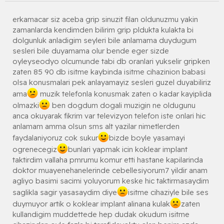
erkamacar siz aceba grip sinuzit filan oldunuzmu yakin
zamanlarda kendimden bilirim grip pldukta kulakta bi
dolgunluk anladigim seyleri bile anlamama duydugum
sesleri bile duyamama olur bende eger sizde
oyleyseodyo olcumunde tabi db oranlari yukselir gripken
zaten 85 90 db isitme kaybinda isitme cihazinion babasi
olsa konusmalari pek anlayamayiz sesleri guzel duyabiliriz
ama
muzik telefonla konusmak zaten o kadar kayiplida
olmazki
ben dogdum dogali muzigin ne oldugunu
anca okuyarak fikrim var televizyon telefon iste onlari hic
anlamam amma olsun sms alt yazilar nimetlerden
faydalaniyoruz cok sukur
bizde boyle yasamayi
ogrenecegiz
bunlari yapmak icin koklear implant
taktirdim vallaha pmrumu komur etti hastane kapilarinda
doktor muayenehanelerinde cebellesiyorum7 yildir anam
agliyo basimi sacimi yoluyorum keske hic taktirmasaydim
saglikla sagir yasasaydim diye
isitme cihaziyle bile ses
duymuyor artik o koklear implant alinana kulak
zaten
kullandigim muddettede hep dudak okudum isitme