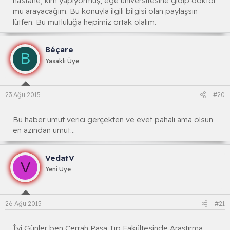
hastane, kim yapıyormuş, ege üniversitesine gidip doktor
mu arayacağım. Bu konuyla ilgili bilgisi olan paylaşsın
lütfen. Bu mutluluğa hepimiz ortak olalım.
Béçare
B
Yasaklı Üye
23 Ağu 2015
#20
Bu haber umut verici gerçekten ve evet pahalı ama olsun
en azından umut...
VedatV
V
Yeni Üye
26 Ağu 2015
#21
İyi Günler ben Cerrah Paşa Tıp Fakültesinde Araştırma