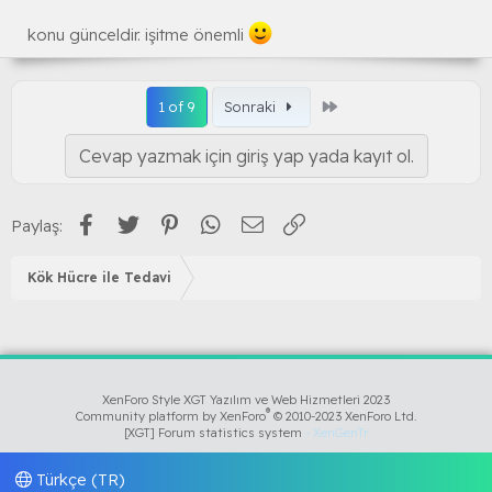
konu günceldir. işitme önemli
Son
1 of 9
Sonraki
Cevap yazmak için giriş yap yada kayıt ol.
Facebook
Twitter
Pinterest
WhatsApp
E-posta
Link
Paylaş:
Kök Hücre ile Tedavi
XenForo Style XGT Yazılım ve Web Hizmetleri 2023
®
Community platform by XenForo
© 2010-2023 XenForo Ltd.
[XGT] Forum statistics system
- XenGenTr
Türkçe (TR)