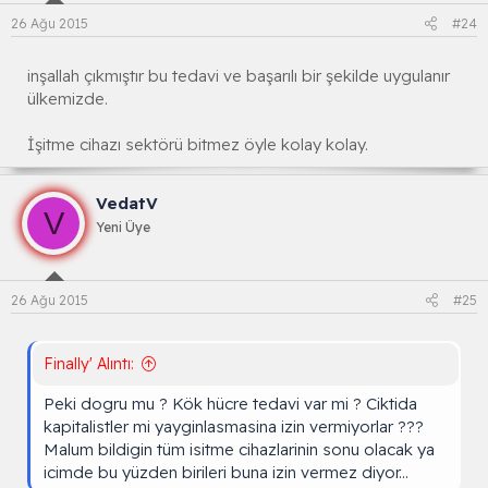
26 Ağu 2015
#24
inşallah çıkmıştır bu tedavi ve başarılı bir şekilde uygulanır
ülkemizde.
İşitme cihazı sektörü bitmez öyle kolay kolay.
VedatV
V
Yeni Üye
26 Ağu 2015
#25
Finally' Alıntı:
Peki dogru mu ? Kök hücre tedavi var mi ? Ciktida
kapitalistler mi yayginlasmasina izin vermiyorlar ???
Malum bildigin tüm isitme cihazlarinin sonu olacak ya
icimde bu yüzden birileri buna izin vermez diyor...