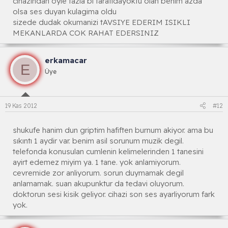
cihazindan oyle fazla bi tarafidayoktu olan benim azda
olsa ses duyan kulagima oldu
sizede dudak okumanizi tAVSIYE EDERIM ISIKLI
MEKANLARDA COK RAHAT EDERSINIZ
erkamacar
E
Üye
19 Kas 2012
#12
shukufe hanim dun griptim hafiften burnum akiyor. ama bu
sıkıntı 1 aydir var. benim asil sorunum muzik degil.
telefonda konusulan cumlenin kelimelerinden 1 tanesini
ayirt edemez miyim ya. 1 tane. yok anlamiyorum.
cevremide zor anliyorum. sorun duymamak degil
anlamamak. suan akupunktur da tedavi oluyorum.
doktorun sesi kisik geliyor. cihazi son ses ayarliyorum fark
yok.