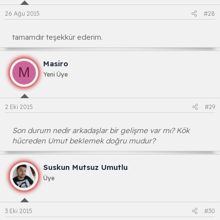
26 Ağu 2015
#28
tamamdır teşekkür ederim.
Masiro
M
Yeni Üye
2 Eki 2015
#29
Son durum nedir arkadaşlar bir gelişme var mı? Kök
hücreden Umut beklemek doğru mudur?
Suskun Mutsuz Umutlu
Üye
3 Eki 2015
#30