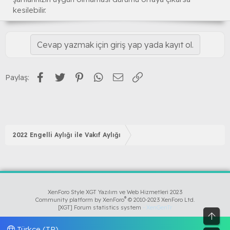
kesilebilir.
Cevap yazmak için giriş yap yada kayıt ol.
Facebook
Twitter
Pinterest
WhatsApp
E-posta
Link
Paylaş:
2022 Engelli Aylığı ile Vakıf Aylığı
XenForo Style XGT Yazılım ve Web Hizmetleri 2023
®
Community platform by XenForo
© 2010-2023 XenForo Ltd.
[XGT] Forum statistics system
- XenGenTr
Üst
Türkçe (TR)