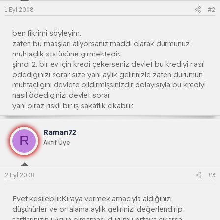
1 Eyl 2008
#2
ben fikrimi söyleyim.
zaten bu maaşları alıyorsanız maddi olarak durmunuz
muhtaçlık statüsüne girmektedir.
şimdi 2. bir ev için kredi çekerseniz devlet bu krediyi nasıl
ödediginizi sorar size yani aylık gelirinizle zaten durumun
muhtaçlıgını devlete bildirmişsinizdir dolayısıyla bu krediyi
nasıl ödediginizi devlet sorar.
yani biraz riskli bir iş sakatlık çıkabilir.
Raman72
R
Aktif Üye
2 Eyl 2008
#3
Evet kesilebilir.Kiraya vermek amacıyla aldığınızı
düşünürler ve ortalama aylık gelirinizi değerlendirip
şartlarınızın uygun olmaması durumu ortaya çıkarsa