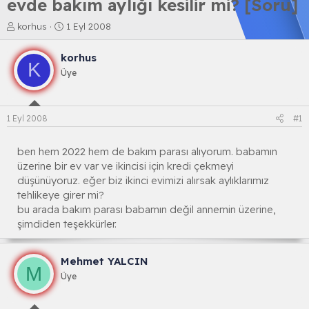
evde bakım aylığı kesilir mi? [Soru]
K
B
korhus
1 Eyl 2008
o
a
n
ş
korhus
b
l
K
Üye
u
a
y
n
u
g
b
ı
1 Eyl 2008
#1
a
ç
ş
t
l
a
ben hem 2022 hem de bakım parası alıyorum. babamın
a
r
üzerine bir ev var ve ikincisi için kredi çekmeyi
t
i
düşünüyoruz. eğer biz ikinci evimizi alırsak aylıklarımız
a
h
tehlikeye girer mi?
n
i
bu arada bakım parası babamın değil annemin üzerine,
şimdiden teşekkürler.
Mehmet YALCIN
M
Üye