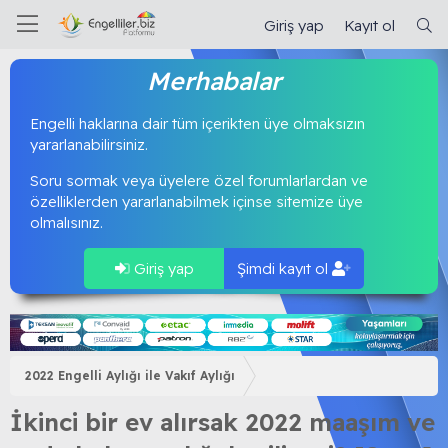
Giriş yap
Kayıt ol
Merhabalar
Engelli haklarına dair tüm içerikten üye olmaksızın
yararlanabilirsiniz.
Soru sormak veya üyelere özel forumlarlardan ve
özelliklerden yararlanabilmek içinse sitemize üye
olmalısınız.
Giriş yap
Şimdi kayıt ol
2022 Engelli Aylığı ile Vakıf Aylığı
İkinci bir ev alırsak 2022 maaşım ve