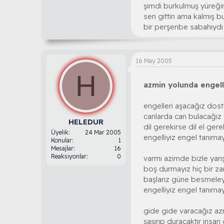
bu düzen yıkılmalı art
şimdi burkulmuş yüreği
güçlü güçsüzü ezmeme
sen gittin ama kalmış bu
buna insan yüreği da
bir perşenbe sabahıydı 
bu nasıl adalet allah 
ADEM KARAGÖZ[/si
16 May 2005
H
azmin yolunda engell
engelleri aşacağız dos
canlarda can bulacağız 
HELEDUR
dil gerekirse dil el ger
Üyelik
24 Mar 2005
engelliyiz engel tanıma
Konular
1
Mesajlar
16
Reaksiyonlar
0
varmı azimde bizle yarı
boş durmayız hiç bir za
başlarız güne besmeley
engelliyiz engel tanıma
gide gide varacağız a
şaşırıp duracaktır insan