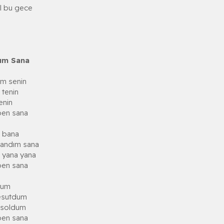
al bu gece
dum Sana
um senin
 tenin
enin
ben sana
ı bana
landım sana
 yana yana
ben sana
urum
mesutdum
 soldum
ben sana