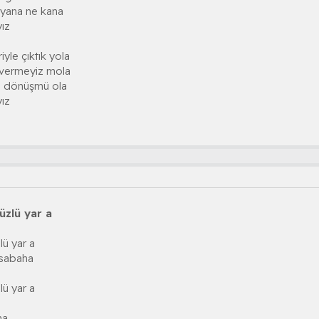
syana ne kana
yız
iyle çıktık yola
vermeyiz mola
ki dönüşmü ola
yız
üzlü yar a
ü yar a
 sabaha
ü yar a
na