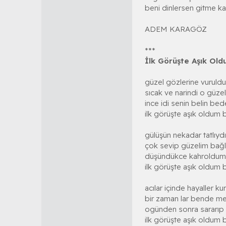
beni dinlersen gitme k
ADEM KARAGÖZ
***
İlk Görüşte Aşık Ol
güzel gözlerine vuruld
sıcak ve narindi o güzel
ince idi senin belin bed
ilk görüşte aşık oldum 
gülüşün nekadar tatlıyd
çok sevip güzelim bağ
düşündükce kahroldum
ilk görüşte aşık oldum 
acılar içinde hayaller k
bir zaman lar bende 
ogünden sonra sararıp
ilk görüşte aşık oldum 