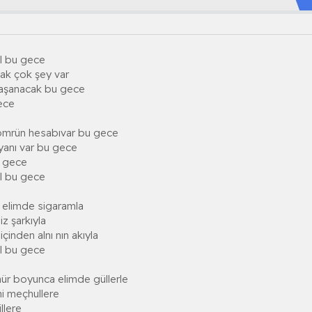
al bu gece
ak çok şey var
yaşanacak bu gece
ece
 ömrün hesabıvar bu gece
syanı var bu gece
bu gece
al bu gece
 elimde sigaramla
z şarkıyla
çinden alnı nın akıyla
al bu gece
mür boyunca elimde güllerle
ni meçhullere
llere