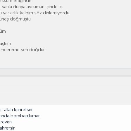
essüm ettiğinde
 sanki dünya avcumun içinde idi
ü yar artık kalbim söz dinlemiyordu
güneş doğmuştu
düm
 aşkım
l pencereme sen doğdun
t allah kahretsin
nistanda bombarduman
n revan
kahretsin