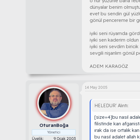
o nur yüzünle bana teb
dünyalar benim olmuştu
evet bu sendin gül yüzl
gönül pencereme bir 
iyiki seni rüyamda gör
iyiki sen kaderim oldun
iyiki seni sevdim biricik
sevgili nişanlım gönü
ADEM KARAGÖZ
14 May 2005
HELEDUR' Alıntı:
[size=4]bu nasıl adale
filistinde kan afga
OturanBoğa
ırak da ise ortalık ka
Yönetici
bu nasıl adalet allah 
Üyelik
9 Ocak 2003