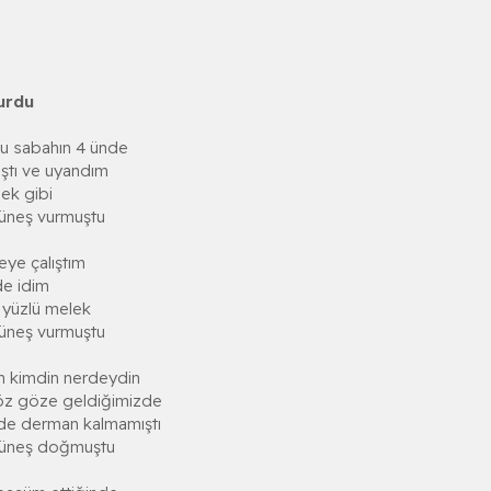
urdu
u sabahın 4 ünde
ştı ve uyandım
lek gibi
üneş vurmuştu
eye çalıştım
de idim
 yüzlü melek
üneş vurmuştu
n kimdin nerdeydin
göz göze geldiğimizde
imde derman kalmamıştı
güneş doğmuştu