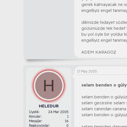
gerek kalmayacak ne i
engelliyiz engel tanıma
dilimizde hidayet sözler
gözümüzde tek hedef 
bu yol öyle bir yoldur 
engelliyiz engel tanıma
ADEM KARAGÖZ
17 May 2005
H
selam benden o güly
selam benden o gülyüzl
selam gecesine selam
HELEDUR
selam canından canana
Üyelik
24 Mar 2005
selam benden o gülyüzl
Konular
1
Mesajlar
16
Reaksiyonlar
0
selam teninden damarı