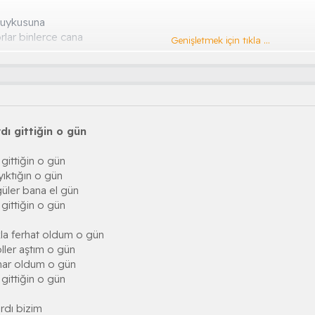
t uykusuna
lar binlerce cana
Genişletmek için tıkla ...
lerce ana bir yanda da anasız kalmış binlerce bala
kahretsin
idecek
arın bizede binecek
örecek
dı gittiğin o gün
kahretsin
gittiğin o gün
lmış insanlar
ıktığın o gün
 inmez oldu adamlar
üler bana el gün
dolu vicdanlar
gittiğin o gün
kahretsin
kla ferhat oldum o gün
alım gaflet uykusundan
ller aştım o gün
a buna karşı çıkalım
nar oldum o gün
ını yıkalım zalimlerin tahtını
gittiğin o gün
kahretsin
rdı bizim