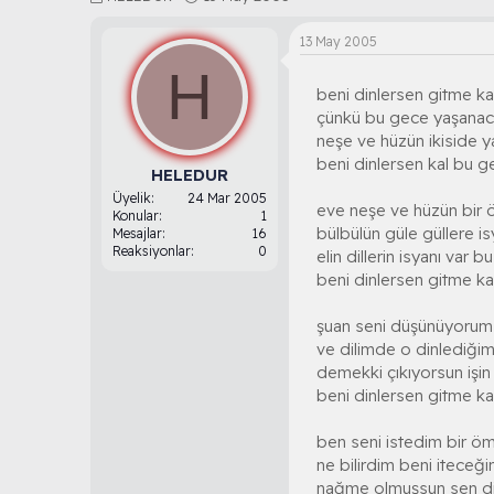
o
a
n
ş
13 May 2005
b
l
H
u
a
beni dinlersen gitme k
y
n
u
g
çünkü bu gece yaşanac
b
ı
neşe ve hüzün ikiside 
a
ç
beni dinlersen kal bu g
ş
t
HELEDUR
l
a
Üyelik
24 Mar 2005
eve neşe ve hüzün bir
a
r
Konular
1
bülbülün güle güllere i
t
i
Mesajlar
16
Reaksiyonlar
0
a
h
elin dillerin isyanı var 
n
i
beni dinlersen gitme k
şuan seni düşünüyorum
ve dilimde o dinlediğimi
demekki çıkıyorsun işin i
beni dinlersen gitme k
ben seni istedim bir ö
ne bilirdim beni iteceği
nağme olmuşsun sen di