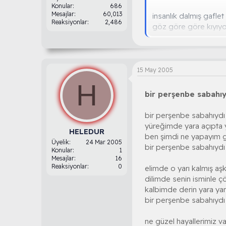
Konular
686
Mesajlar
60,013
insanlık dalmış gafle
Reaksiyonlar
2,486
göz göre göre kıyıyor
bir yanda ağlıyor bin
bu nasıl adalet allah 
bu düzen böyle mi g
15 May 2005
bu gün ırağa binen y
H
daha dünya neleri g
bir perşenbe sabahıy
bu nasıl adalet allah 
bir perşenbe sabahıydı 
afganistanda evsiz ka
yüreğimde yara açıpta y
HELEDUR
çeçenistanda dağdan
ben şimdi ne yapayım g
Üyelik
24 Mar 2005
buna dayanmaz iman 
bir perşenbe sabahıydı 
Konular
1
bu nasıl adalet allah 
Mesajlar
16
Reaksiyonlar
0
elimde o yarı kalmış aş
gelin kardeşler uyan
dilimde senin isminle çö
gelin bir nebzede ols
kalbimde derin yara ya
çekelim isyan bayraklar
bir perşenbe sabahıydı 
bu nasıl adalet allah 
ne güzel hayallerimiz va