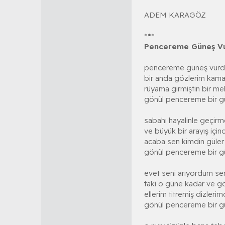
ADEM KARAGÖZ
***
Pencereme Güneş V
pencereme güneş vurd
bir anda gözlerim kama
rüyama girmiştin bir me
gönül pencereme bir g
sabahı hayalinle geçirm
ve büyük bir arayış için
acaba sen kimdin güler
gönül pencereme bir g
evet seni arıyordum se
taki o güne kadar ve 
ellerim titremiş dizler
gönül pencereme bir 