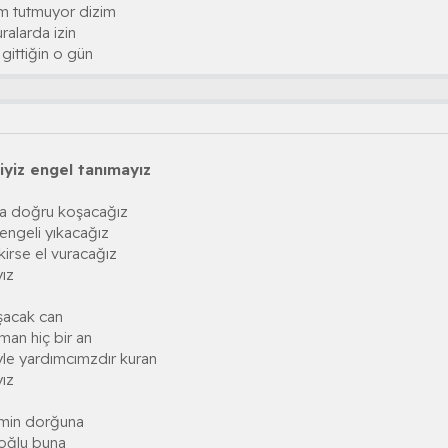
ık
m tutmuyor dizim
li artık
ralarda izin
yanmamalı artık
gittiğin o gün
kahretsin
ze]
iyiz engel tanımayız
ta doğru koşacağız
engeli yıkacağız
ekirse el vuracağız
yız
şacak can
man hiç bir an
le yardımcımzdır kuran
yız
zmin dorğuna
 oğlu buna