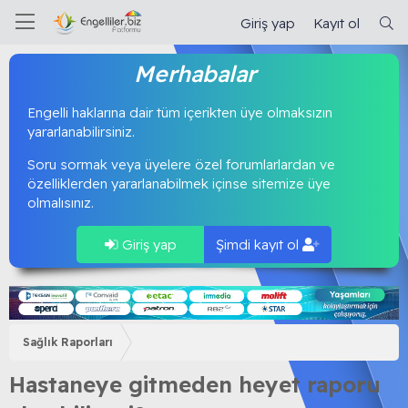
Giriş yap
Kayıt ol
Merhabalar
Engelli haklarına dair tüm içerikten üye olmaksızın
yararlanabilirsiniz.
Soru sormak veya üyelere özel forumlarlardan ve
özelliklerden yararlanabilmek içinse sitemize üye
olmalısınız.
Giriş yap
Şimdi kayıt ol
Sağlık Raporları
Hastaneye gitmeden heyet raporu