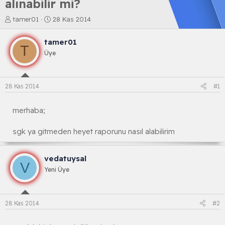
alınabilir mi?
K
B
tamer01
28 Kas 2014
o
a
n
ş
tamer01
b
l
T
Üye
u
a
y
n
u
g
b
ı
28 Kas 2014
#1
a
ç
ş
t
l
a
merhaba;
a
r
t
i
sgk ya gitmeden heyet raporunu nasıl alabilirim
a
h
n
i
vedatuysal
V
Yeni Üye
28 Kas 2014
#2