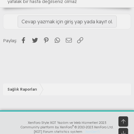
yatalak bir hasta değilseniz olmaz
Cevap yazmak için giriş yap yada kayıt ol.
Facebook
Twitter
Pinterest
WhatsApp
E-posta
Link
Paylaş:
Sağlık Raporları
Üst
XenForo Style XGT Yazılım ve Web Hizmetleri 2023
®
Community platform by XenForo
© 2010-2023 XenForo Ltd.
[XGT] Forum statistics system
- XenGenTr
Alt