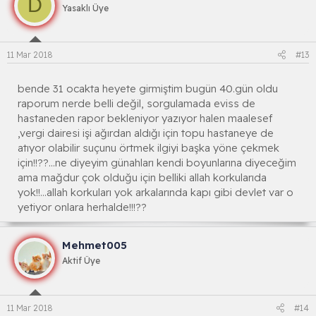
D
Yasaklı Üye
11 Mar 2018
#13
bende 31 ocakta heyete girmiştim bugün 40.gün oldu
raporum nerde belli değil, sorgulamada eviss de
hastaneden rapor bekleniyor yazıyor halen maalesef
,vergi dairesi işi ağırdan aldığı için topu hastaneye de
atıyor olabilir suçunu örtmek ilgiyi başka yöne çekmek
için!!??...ne diyeyim günahları kendi boyunlarına diyeceğim
ama mağdur çok olduğu için belliki allah korkularıda
yok!!...allah korkuları yok arkalarında kapı gibi devlet var o
yetiyor onlara herhalde!!!??
Mehmet005
Aktif Üye
11 Mar 2018
#14