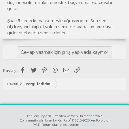
düşüncesi ile malulen emeklilik başvuruma red cevabı
geldi.
Şuan 3 senedir mahkemeyle uğraşıyorum. Sen sen
ol,dosyanı takip et,yoksa senin dosyada kim vurduya
gider suçlusuda sensin derler.
Cevap yazmak için giriş yap yada kayıt ol.
Facebook
Twitter
Pinterest
WhatsApp
E-posta
Link
Paylaş:
Sakatlık - Vergi İndirimi
XenForo Style XGT Yazılım ve Web Hizmetleri 2023
®
Community platform by XenForo
© 2010-2023 XenForo Ltd.
[XGT] Forum statistics system
- XenGenTr