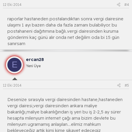
12 Eki 2014
#4
raporlar hastaneden postalandıktan sonra vergi dairesine
ulaşımı 1 ayı bazen daha da fazla zamanı bulabiliyor. bu
postahaneni dağıtımına bağlı..vergi dairesinden kuruma
gönderimi kaç günü alır onda net değilim oda bi 15 gün
sanırsam
ercan28
E
Yeni Üye
12 Eki 2014
#5
Desenize sırasıyla vergi dairesinden hastane,hastaneden
vergi dairesi,vergi dairesinden ankara maliye
bakanlığı,maliye bakanlığından iş yeri bu iş 2-2,5 ay sürer
hesapta milenyum internet çağı ama bizim devlete bu
milenyum ugramamış anlaşılan....elimiz mahkum
bekleyeceğiz artık kimi kime şikayet edecegiz