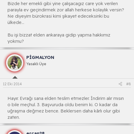
Bizde her emekli gibi yine çalışacagız care yok verilen
parayla ev geçindirmek zor allah herkese kolaylık versin?
Ne diyeyim bürokrasi kimi şikayet edeceksinki bu
ülkede...
Bu işi bizzat elden ankaraya gidip yapma hakkımız
yokmu?
PİGMALYON
Yasaklı Üye
12 Eki 2014
#8
Hayır. Evrağı sana elden teslim etmezler. İndirim alır mısın
o bile meçhul. 3. Başvuruda oldu benim ki. O kadar da
uğraşma değmez bence. Beklersen daha kârlı olur gibi
zaten.
ercan28