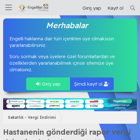
Giriş yap
Kayıt ol
Merhabalar
Engelli haklarına dair tüm içerikten üye olmaksızın
yararlanabilirsiniz.
Soru sormak veya üyelere özel forumlarlardan ve
özelliklerden yararlanabilmek içinse sitemize üye
olmalısınız.
Giriş yap
Şimdi kayıt ol
Sakatlık - Vergi İndirimi
Hastanenin gönderdiği rapor vergi