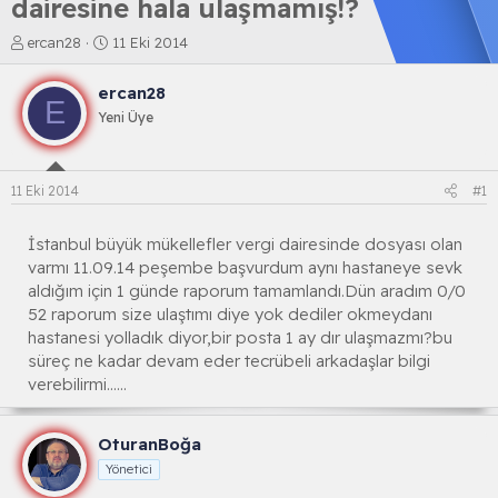
dairesine hala ulaşmamış!?
K
B
ercan28
11 Eki 2014
o
a
n
ş
ercan28
b
l
E
Yeni Üye
u
a
y
n
u
g
b
ı
11 Eki 2014
#1
a
ç
ş
t
l
a
İstanbul büyük mükellefler vergi dairesinde dosyası olan
a
r
varmı 11.09.14 peşembe başvurdum aynı hastaneye sevk
t
i
aldığım için 1 günde raporum tamamlandı.Dün aradım 0/0
a
h
52 raporum size ulaştımı diye yok dediler okmeydanı
n
i
hastanesi yolladık diyor,bir posta 1 ay dır ulaşmazmı?bu
süreç ne kadar devam eder tecrübeli arkadaşlar bilgi
verebilirmi......
OturanBoğa
Yönetici