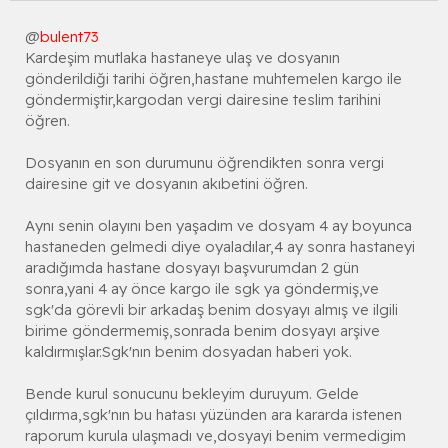
@
bulent73
Kardeşim mutlaka hastaneye ulaş ve dosyanın
gönderildiği tarihi öğren,hastane muhtemelen kargo ile
göndermiştir,kargodan vergi dairesine teslim tarihini
öğren.
Dosyanın en son durumunu öğrendikten sonra vergi
dairesine git ve dosyanın akıbetini öğren.
Aynı senin olayını ben yaşadım ve dosyam 4 ay boyunca
hastaneden gelmedi diye oyaladılar,4 ay sonra hastaneyi
aradığımda hastane dosyayı başvurumdan 2 gün
sonra,yani 4 ay önce kargo ile sgk ya göndermiş,ve
sgk'da görevli bir arkadaş benim dosyayı almış ve ilgili
birime göndermemiş,sonrada benim dosyayı arşive
kaldırmışlar.Sgk'nın benim dosyadan haberi yok.
Bende kurul sonucunu bekleyim duruyum. Gelde
çıldırma,sgk'nın bu hatası yüzünden ara kararda istenen
raporum kurula ulaşmadı ve,dosyayi benim vermedigim