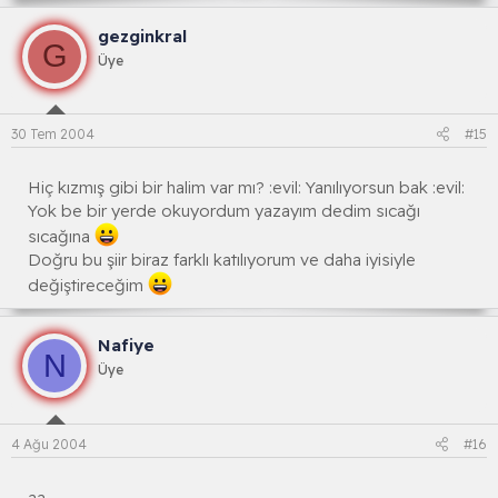
gezginkral
G
Üye
30 Tem 2004
#15
Hiç kızmış gibi bir halim var mı? :evil: Yanılıyorsun bak :evil:
Yok be bir yerde okuyordum yazayım dedim sıcağı
sıcağına
Doğru bu şiir biraz farklı katılıyorum ve daha iyisiyle
değiştireceğim
Nafiye
N
Üye
4 Ağu 2004
#16
aa