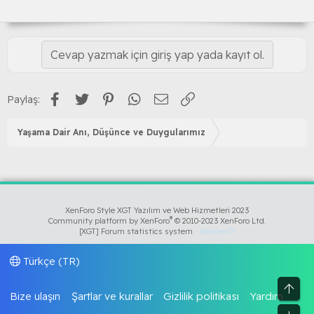
Cevap yazmak için giriş yap yada kayıt ol.
Facebook
Twitter
Pinterest
WhatsApp
E-posta
Link
Paylaş:
Yaşama Dair Anı, Düşünce ve Duygularımız
XenForo Style XGT Yazılım ve Web Hizmetleri 2023
®
Community platform by XenForo
© 2010-2023 XenForo Ltd.
[XGT] Forum statistics system
- XenGenTr
Türkçe (TR)
Üst
Bize ulaşın
Şartlar ve kurallar
Gizlilik politikası
Yardım