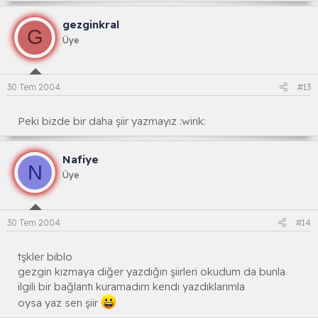
gezginkral
G
Üye
30 Tem 2004
#13
Peki bizde bir daha şiir yazmayız :wink:
Nafiye
N
Üye
30 Tem 2004
#14
tşkler biblo
gezgin kızmaya diğer yazdığın şiirleri okudum da bunla
ilgili bir bağlantı kuramadım kendı yazdıklarımla
oysa yaz sen şiir