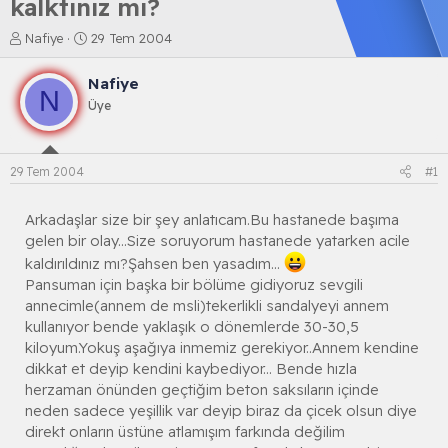
kalktınız mı?
K
B
Nafiye
29 Tem 2004
o
a
n
ş
Nafiye
b
l
N
Üye
u
a
y
n
u
g
b
ı
29 Tem 2004
#1
a
ç
ş
t
l
a
Arkadaşlar size bir şey anlatıcam.Bu hastanede başıma
a
r
gelen bir olay...Size soruyorum hastanede yatarken acile
t
i
kaldırıldınız mı?Şahsen ben yasadım...
a
h
Pansuman için başka bir bölüme gidiyoruz sevgili
n
i
annecimle(annem de msli)tekerlikli sandalyeyi annem
kullanıyor bende yaklaşık o dönemlerde 30-30,5
kiloyum.Yokuş aşağıya inmemiz gerekiyor..Annem kendine
dikkat et deyip kendini kaybediyor... Bende hızla
herzaman önünden geçtiğim beton saksıların içinde
neden sadece yeşillik var deyip biraz da çicek olsun diye
direkt onların üstüne atlamışım farkında değilim