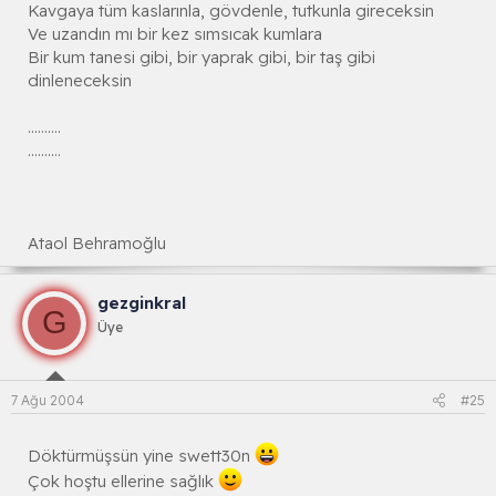
Kavgaya tüm kaslarınla, gövdenle, tutkunla gireceksin
Ve uzandın mı bir kez sımsıcak kumlara
Bir kum tanesi gibi, bir yaprak gibi, bir taş gibi
dinleneceksin
..........
..........
Ataol Behramoğlu
gezginkral
G
Üye
7 Ağu 2004
#25
Döktürmüşsün yine swett30n
Çok hoştu ellerine sağlık