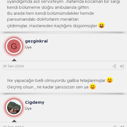
uyandığımda acil servisteyım ..Kafamda kocaman bir sargı
kendi bölümeme doğru ambulansla gittim.
Bu arada hem kendi bölümümdekiler hemde
pansumandakı doktorlarım meraktan
çıldırmışlar...Hastaneden kaçtığımı düşünmüşler
gezginkral
G
Üye
29 Tem 2004
#2
Ne yapacağın belli olmuyordu galiba telaşlanmışlar
Geçmiş olsun , ne kadar şanssızsın sen ya
Cigdemy
Üye