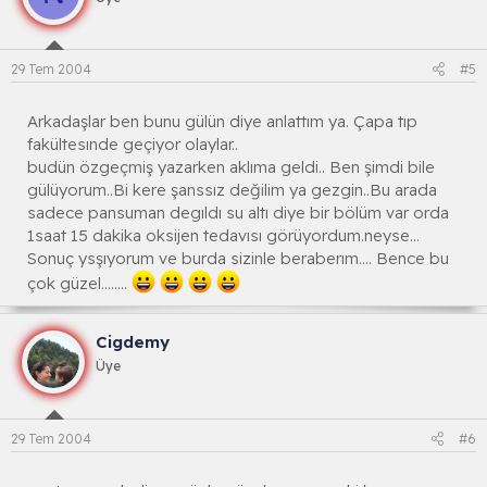
29 Tem 2004
#5
Arkadaşlar ben bunu gülün diye anlattım ya. Çapa tıp
fakültesınde geçiyor olaylar..
budün özgeçmiş yazarken aklıma geldi.. Ben şimdi bile
gülüyorum..Bi kere şanssız değilim ya gezgin..Bu arada
sadece pansuman degıldı su altı diye bir bölüm var orda
1saat 15 dakika oksijen tedavısı görüyordum.neyse...
Sonuç ysşıyorum ve burda sizinle beraberım.... Bence bu
çok güzel........
Cigdemy
Üye
29 Tem 2004
#6