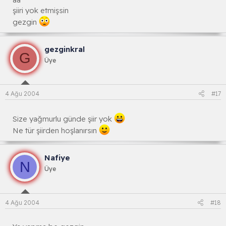
şiiri yok etmişsin
gezgin
gezginkral
G
Üye
4 Ağu 2004
#17
Size yağmurlu günde şiir yok
Ne tür şiirden hoşlanırsın
Nafiye
N
Üye
4 Ağu 2004
#18