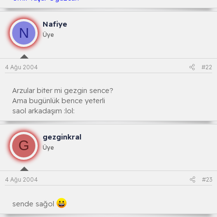
Nafiye
N
Üye
4 Ağu 2004
#22
Arzular biter mi gezgin sence?
Ama bugünlük bence yeterli
saol arkadaşım :lol:
gezginkral
G
Üye
4 Ağu 2004
#23
sende sağol