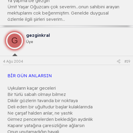
Ya yapma be gezgin
Ümit Yaşar Oğuzcanı çok severim...onun sahibini arayan
mektuplarını cok beğenmiştim. Genelde duygusal
özlemle ilgili şiirleri severim...
gezginkral
G
Üye
4 Ağu 2004
#19
BİR GÜN ANLARSIN
Uykuların kaçar geceleri
Bir türlü sabah olmayı bilmez
Dikilir gözlerin tavanda bir noktaya
Deli eden bir uğultudur başlar kulaklarında
Ne çarşaf halden anlar, ne yastık
Girmez pencerelerden beklediğin aydınlık
Kapanır yatağına çaresizliğine ağlarsın
Onun unutamadığın hayali