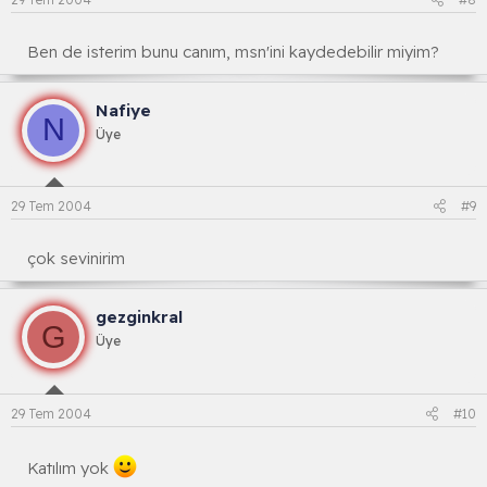
Ben de isterim bunu canım, msn'ini kaydedebilir miyim?
Nafiye
N
Üye
29 Tem 2004
#9
çok sevinirim
gezginkral
G
Üye
29 Tem 2004
#10
Katılım yok