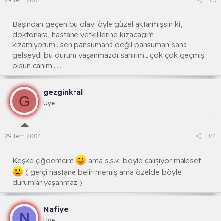
29 Tem 2004
#3
Başından geçen bu olayı öyle güzel aktarmışsın ki,
doktorlara, hastane yetkililerine kızacagım
kızamıyorum...sen pansumana değil pansuman sana
gelseydi bu durum yaşanmazdı sanırım....çok çok geçmiş
olsun canım.......
gezginkral
G
Üye
29 Tem 2004
#4
Keşke çiğdemcim
ama s.s.k. böyle çalışıyor malesef
( gerçi hastane belirtmemiş ama özelde böyle
durumlar yaşanmaz )
Nafiye
N
Üye