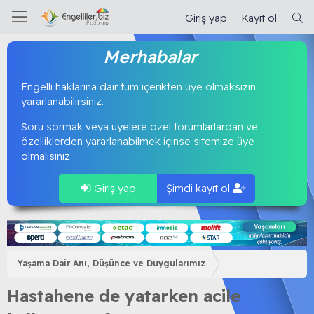
Giriş yap
Kayıt ol
Merhabalar
Engelli haklarına dair tüm içerikten üye olmaksızın
yararlanabilirsiniz.
Soru sormak veya üyelere özel forumlarlardan ve
özelliklerden yararlanabilmek içinse sitemize üye
olmalısınız.
Giriş yap
Şimdi kayıt ol
Yaşama Dair Anı, Düşünce ve Duygularımız
Hastahene de yatarken acile