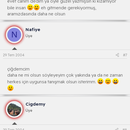
evet canım dedim ya öyle güzel yazmışsın ki kızamıyor
bile insan
eh gitmende gerekiyormuş,
aramızdasında daha ne olsun
Nafiye
N
Üye
29 Tem 2004
#7
çiğdemcim
daha ne mi olsun söyleyeyim çok yakında ya da ne zaman
herkes için uygunsa tanışmak olsun isterimm.
Cigdemy
Üye
29 Tem 2004
#8