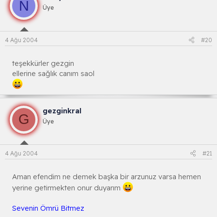
N
Üye
4 Ağu 2004
#20
teşekkürler gezgin
ellerine sağlık canım saol
gezginkral
G
Üye
4 Ağu 2004
#21
Aman efendim ne demek başka bir arzunuz varsa hemen
yerine getirmekten onur duyarım
Sevenin Ömrü Bitmez