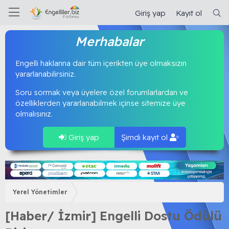
Giriş yap
Kayıt ol
Merhabalar
Engelli haklarına dair tüm içerikten üye olmaksızın
yararlanabilirsiniz.
Soru sormak veya üyelere özel forumlarlardan ve
özelliklerden yararlanabilmek içinse sitemize üye
olmalısınız.
Giriş yap
Şimdi kayıt ol
Yerel Yönetimler
[Haber/ İzmir] Engelli Dostu Ödülü