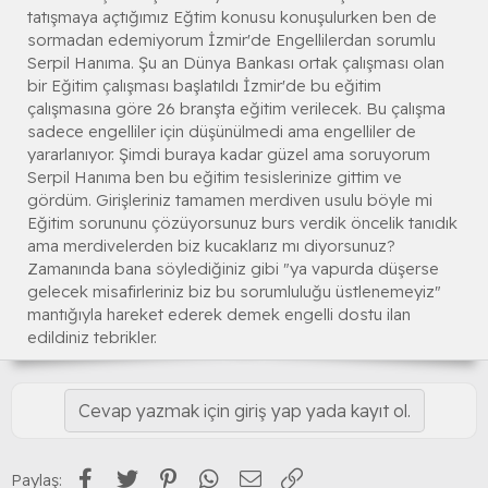
tatışmaya açtığımız Eğtim konusu konuşulurken ben de
sormadan edemiyorum İzmir'de Engellilerdan sorumlu
Serpil Hanıma. Şu an Dünya Bankası ortak çalışması olan
bir Eğitim çalışması başlatıldı İzmir'de bu eğitim
çalışmasına göre 26 branşta eğitim verilecek. Bu çalışma
sadece engelliler için düşünülmedi ama engelliler de
yararlanıyor. Şimdi buraya kadar güzel ama soruyorum
Serpil Hanıma ben bu eğitim tesislerinize gittim ve
gördüm. Girişleriniz tamamen merdiven usulu böyle mi
Eğitim sorununu çözüyorsunuz burs verdik öncelik tanıdık
ama merdivelerden biz kucaklarız mı diyorsunuz?
Zamanında bana söylediğiniz gibi "ya vapurda düşerse
gelecek misafirleriniz biz bu sorumluluğu üstlenemeyiz"
mantığıyla hareket ederek demek engelli dostu ilan
edildiniz tebrikler.
Cevap yazmak için giriş yap yada kayıt ol.
Facebook
Twitter
Pinterest
WhatsApp
E-posta
Link
Paylaş: