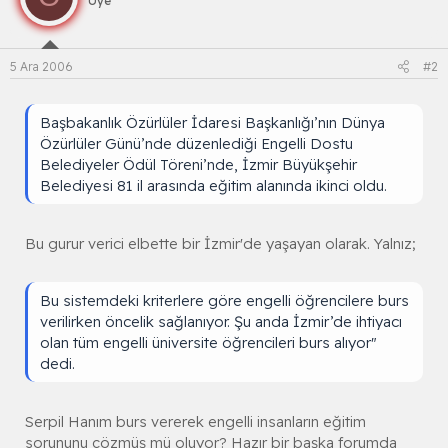
Üye
Belediye adına ödülü alan Genel Sekreter Yardımcısı
Serpil Güngör, İzmir’de her yıl 11 bin üniversite
öğrencisine burs verildiğini belirterek, "Üniversite
5 Ara 2006
#2
öğrencilerine burs verirken bir puanlama sistemimiz
var.
Başbakanlık Özürlüler İdaresi Başkanlığı’nın Dünya
öncelik var:
Bu sistemdeki kriterlere göre engelli
Özürlüler Günü’nde düzenlediği Engelli Dostu
öğrencilere burs verilirken öncelik sağlanıyor. Şu anda
Belediyeler Ödül Töreni’nde, İzmir Büyükşehir
İzmir’de ihtiyacı olan tüm engelli üniversite öğrencileri
Belediyesi 81 il arasında eğitim alanında ikinci oldu.
burs alıyor" dedi. Güngör, İstanbul’da düzenlenen,
Başbakan Yardımcısı Mehmet Ali Şahin, Devlet Bakanı
Nimet Çubukçu ve İçişleri Bakanı Abdülkadir
Bu gurur verici elbette bir İzmir'de yaşayan olarak. Yalnız;
Aksu’nun katılımıyla gerçekleşen Engelli Dostu
Belediyeler ödül töreninde eğitim alanında İzmir
Bu sistemdeki kriterlere göre engelli öğrencilere burs
Büyükşehir Belediyesi’ne verilen ödülü aldı.
verilirken öncelik sağlanıyor. Şu anda İzmir’de ihtiyacı
olan tüm engelli üniversite öğrencileri burs alıyor"
dedi.
Kaynak
[/size]
Serpil Hanım burs vererek engelli insanların eğitim
sorununu çözmüş mü oluyor? Hazır bir başka forumda