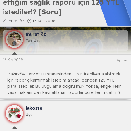
ettiğim sağlık raporu için 125 YTL
istediler!? [Soru]
K
B
murat öz
16 Kas 2008
o
a
n
ş
murat öz
b
l
Yeni Üye
u
a
y
n
u
g
b
ı
16 Kas 2008
#1
a
ç
ş
t
l
a
Bakırköy Devlet Hastanesinden H sınıfı ehliyet alabilmek
a
r
için rapor çıkarttırmak istedim ancak, benden 125 YTL
t
i
para istediler. Bu uygulama doğru mu? Yoksa, engellilerin
a
h
yasal haklarından kaynaklanan raporlar ücretten muaf mı?
n
i
lakoste
Üye