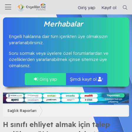
Giriş yap
Kayıt ol
Merhabalar
Engelli haklarına dair tüm içerikten üye olmaksızın
yararlanabilirsiniz.
Soru sormak veya üyelere özel forumlarlardan ve
özelliklerden yararlanabilmek içinse sitemize üye
olmalısınız.
Giriş yap
Şimdi kayıt ol
Sağlık Raporları
H sınıfı ehliyet almak için talep