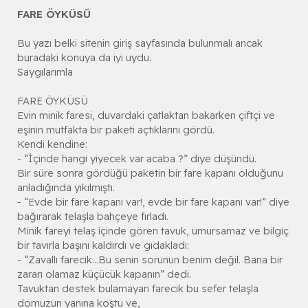
FARE ÖYKÜSÜ
Bu yazı belki sitenin giriş sayfasında bulunmalı ancak
buradaki konuya da iyi uydu.
Saygılarımla
FARE ÖYKÜSÜ
Evin minik faresi, duvardaki çatlaktan bakarken çiftçi ve
eşinin mutfakta bir paketi açtıklarını gördü.
Kendi kendine:
- “İçinde hangi yiyecek var acaba ?” diye düşündü.
Bir süre sonra gördüğü paketin bir fare kapanı olduğunu
anladığında yıkılmıştı.
- “Evde bir fare kapanı var!, evde bir fare kapanı var!” diye
bağırarak telaşla bahçeye fırladı.
Minik fareyi telaş içinde gören tavuk, umursamaz ve bilgiç
bir tavırla başını kaldırdı ve gıdakladı:
- “Zavallı farecik...Bu senin sorunun benim değil. Bana bir
zararı olamaz küçücük kapanın” dedi.
Tavuktan destek bulamayan farecik bu sefer telaşla
domuzun yanına koştu ve,