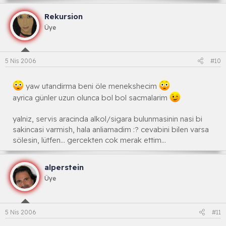
Rekursion
Üye
5 Nis 2006
#10
yaw utandirma beni öle menekshecim
ayrica günler uzun olunca bol bol sacmalarim
yalniz, servis aracinda alkol/sigara bulunmasinin nasi bi
sakincasi varmish, hala anliamadim :? cevabini bilen varsa
sölesin, lütfen... gercekten cok merak ettim...
alperstein
Üye
5 Nis 2006
#11