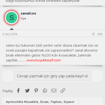
baglı bulundumuz ilcede biraneleri kapatıyolar
sanalcos
S
Üye
2 Haz 2006
#18
zaten bu hukumet ickili yerleri sehir disina cikarmak icin ve
cicek pasajini kapatmak icin ugrasmadimi? sanal alisverisi
birak ellerinden gelse %100 kdv koyacaklar...zatende
yaptilar............
www.buyukkeyif.com
Cevap yazmak için giriş yap yada kayıt ol.
Facebook
Twitter
Pinterest
WhatsApp
E-posta
Link
Paylaş:
Ayrımcılıkla Mücadele, İnsan, Toplum, Siyaset