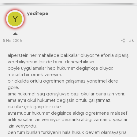
yeditepe
Y
5 Nis 2006
#8
alperstein her mahallede bakkallar oluyor. telefonla sipariş
verebiliyorsun. bir de bunu deneyebilirsin.
boyle uygulamalar hep hukumet degiştikçe oluyor.
mesela bir ornek vereyim.
bir okulda örtulu ogretmen çalışamaz yonetmeliklere
gore.
ama hukumet sag goruşluyse bazı okullar buna izin verir.
ama aynı okul hukumet degişsin ortulu çalıştırmaz.
bu ulke çok garip bir ulke..
aynı mudur hukumet degişince aldıgı ogretmene malesef
artık yasalar izin vermiyor der.sanki aldıgı zaman o yasalar
izin veriyordu...
ben tum bunları turkiyenin hala hukuk devleti olamayaşına