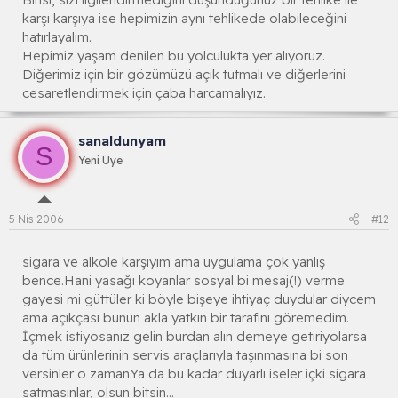
karşı karşıya ise hepimizin aynı tehlikede olabileceğini
hatırlayalım.
Hepimiz yaşam denilen bu yolculukta yer alıyoruz.
Diğerimiz için bir gözümüzü açık tutmalı ve diğerlerini
cesaretlendirmek için çaba harcamalıyız.
sanaldunyam
S
Yeni Üye
5 Nis 2006
#12
sigara ve alkole karşıyım ama uygulama çok yanlış
bence.Hani yasağı koyanlar sosyal bi mesaj(!) verme
gayesi mi güttüler ki böyle bişeye ihtiyaç duydular diycem
ama açıkçası bunun akla yatkın bir tarafını göremedim.
İçmek istiyosanız gelin burdan alın demeye getiriyolarsa
da tüm ürünlerinin servis araçlarıyla taşınmasına bi son
versinler o zaman.Ya da bu kadar duyarlı iseler içki sigara
satmasınlar, olsun bitsin...