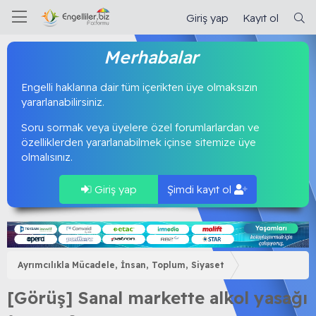
Giriş yap
Kayıt ol
Merhabalar
Engelli haklarına dair tüm içerikten üye olmaksızın
yararlanabilirsiniz.
Soru sormak veya üyelere özel forumlarlardan ve
özelliklerden yararlanabilmek içinse sitemize üye
olmalısınız.
Giriş yap
Şimdi kayıt ol
Ayrımcılıkla Mücadele, İnsan, Toplum, Siyaset
[Görüş] Sanal markette alkol yasağı