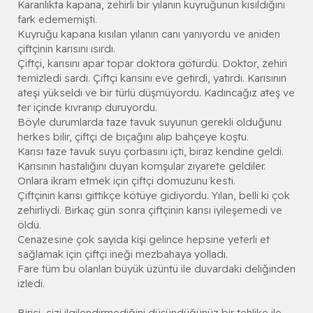
Karanlıkta kapana, zehirli bir yılanın kuyruğunun kısıldığını
fark edememişti.
Kuyruğu kapana kısılan yılanın canı yanıyordu ve aniden
çiftçinin karısını ısırdı.
Çiftçi, karısını apar topar doktora götürdü. Doktor, zehiri
temizledi sardı. Çiftçi karısını eve getirdi, yatırdı. Karısının
ateşi yükseldi ve bir türlü düşmüyordu. Kadıncağız ateş ve
ter içinde kıvranıp duruyordu.
Böyle durumlarda taze tavuk suyunun gerekli olduğunu
herkes bilir, çiftçi de bıçağını alıp bahçeye koştu.
Karısı taze tavuk suyu çorbasını içti, biraz kendine geldi.
Karısının hastalığını duyan komşular ziyarete geldiler.
Onlara ikram etmek için çiftçi domuzunu kesti.
Çiftçinin karısı gittikçe kötüye gidiyordu. Yılan, belli ki çok
zehirliydi. Birkaç gün sonra çiftçinin karısı iyileşemedi ve
öldü.
Cenazesine çok sayıda kişi gelince hepsine yeterli et
sağlamak için çiftçi ineği mezbahaya yolladı.
Fare tüm bu olanları büyük üzüntü ile duvardaki deliğinden
izledi.
Birisi, sizi ilgilendirmediğini düşündüğünüz bir tehlike ile