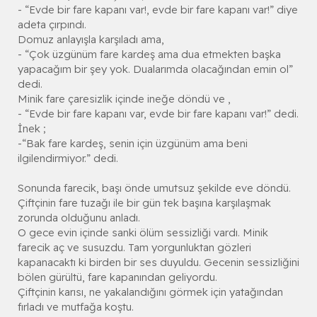
- “Evde bir fare kapanı var!, evde bir fare kapanı var!” diye
adeta çırpındı.
Domuz anlayışla karşıladı ama,
- “Çok üzgünüm fare kardeş ama dua etmekten başka
yapacağım bir şey yok. Dualarımda olacağından emin ol”
dedi.
Minik fare çaresizlik içinde ineğe döndü ve ,
- “Evde bir fare kapanı var, evde bir fare kapanı var!” dedi.
İnek ;
-“Bak fare kardeş, senin için üzgünüm ama beni
ilgilendirmiyor.” dedi.
Sonunda farecik, başı önde umutsuz şekilde eve döndü.
Çiftçinin fare tuzağı ile bir gün tek başına karşılaşmak
zorunda olduğunu anladı.
O gece evin içinde sanki ölüm sessizliği vardı. Minik
farecik aç ve susuzdu. Tam yorgunluktan gözleri
kapanacaktı ki birden bir ses duyuldu. Gecenin sessizliğini
bölen gürültü, fare kapanından geliyordu.
Çiftçinin karısı, ne yakalandığını görmek için yatağından
fırladı ve mutfağa koştu.