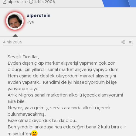
K
B
alperstein
4 Nis 2006
o
a
n
ş
alperstein
b
l
Üye
u
a
y
n
u
g
b
ı
4 Nis 2006
#1
a
ç
ş
t
l
a
Sevgili Dostlar,
a
r
Evden dışarı çıkıp market alışverişi yapmam çok zor
t
i
olduğu için yıllardır sanal market alışverişi yapıyordum.
a
h
Hem eşime de destek oluyordum market alışverişini
n
i
evden yaparak... Kendimi de iyi hissediyordum bi işe
yarıyorum diye...
Artık Migros sanal marketten alkollü içecek alamıyorum!
Bira bile!
Neymiş yazı gelmiş, servis aracında alkollü içecek
bulunmayacakmış..
Bize olmaz diyorduk bu da oldu..
Ben şimdi bi arkadaşa rica edeceğim bana 2 kutu bira alır
mısın lütfen