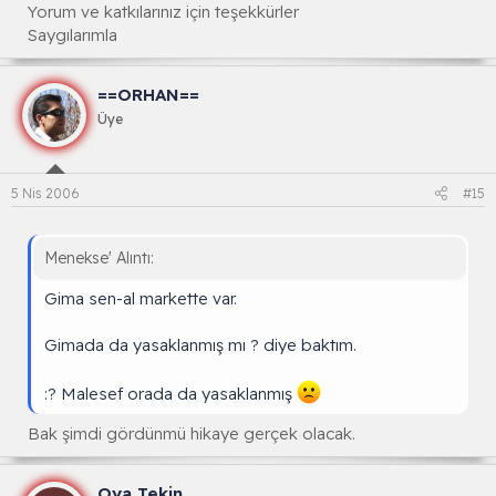
Yorum ve katkılarınız için teşekkürler
Saygılarımla
==ORHAN==
Üye
5 Nis 2006
#15
Menekse' Alıntı:
Gima sen-al markette var.
Gimada da yasaklanmış mı ? diye baktım.
:? Malesef orada da yasaklanmış
Bak şimdi gördünmü hikaye gerçek olacak.
Oya Tekin