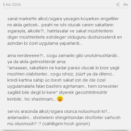
5 Nis 2006
#6
sanal markette alkol/sigara yasagini koyarken engelliler
mi akila gelicek... peah! ne ishi olucak canim sakatlarin
sigarayla, alkolle?!... hatirlasalar ve sakat müshterilerin
diger müshterilerle eshdeger oldugunu düshünselerdi en
azindan bi özel uygulama yaparlardi...
ama nerdeeeee?!... cogu zamanki gibi unutulmushlardir...
ya da akila gelmishlerdir ama:
"amaaaan, sakatlarin ne kadar parasi olucak ki bize yagli
müshteri olabilsinler... cogu ishsiz, züürt ya da dilenci...
kredi kartina sahip üc-besh sakat icin de öle özel
uygulamalarla falan bashimi agritamam... hem icmesinler
saglikli bile degil bi kere" diyerek gecishtirilmishtir
kimbilir... hic shashmam...
servis aracinda alkol/sigara olunca noluomush ki?...
anlamadim... shishelerin shingirtisindan shoförler sarhosh
mu oluomush? :? (cahilligimi hosh görün!)