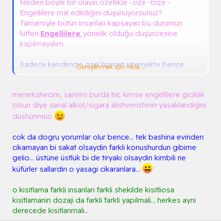
Neden böyle bir olayın özellikle -size -bize -
Engellilere mal edildiğini düşünüyorsunuz?
Tamamiyle bütün insanları kapsayan bu durumun
lütfen
Engellilere
yönelik olduğu düşüncesine
kapılmayalım.
Sadece kendimize özel hizmet istemekte bence
Genişletmek için tıkla ...
yanlış olur.
Ben engelliyim bana siparişimi getir, o engelsiz gidip
menekshecim, sanirim burda hic kimse engellilere giciklik
alabilir ona götürme gibi yorumlar oluşuyor. :wink:
olsun diye sanal alkol/sigara alishverishinin yasaklandigini
düshünmüo
Sonuçta böyle bir kısıtlama var ise bütün insanları
kapsamalı.
cok da dogru yorumlar olur bence... tek bashina evinden
cikamayan bi sakat olsaydin farkli konushurdun gibime
gelio... üstüne üstlük bi de tiryaki olsaydin kimbili ne
küfürler sallardin o yasagi cikaranlara...
o kisitlama farkli insanlari farkli shekilde kisitliosa
kisitlamanin dozaji da farkli farkli yapilmali... herkes ayni
derecede kisitlanmali...