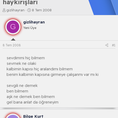
haykırışları
K
B
gizlihayran
8 Tem 2008
o
a
n
ş
gizlihayran
b
l
G
Yeni Üye
u
a
y
n
u
g
b
ı
8 Tem 2008
#1
a
ç
ş
t
l
a
sevdimmi hiç bilmem
a
r
sevmek ne olaki
t
i
kalbimin kapısı hiç aralandımı bilmem
a
h
benim kalbimin kapısına girmeye çalışanmı var mı ki
n
i
sevgili ne demek
ben bilmem
aşk ne demek ben bilmem
gel bana anlat da öğreneyim
Bilge Kurt