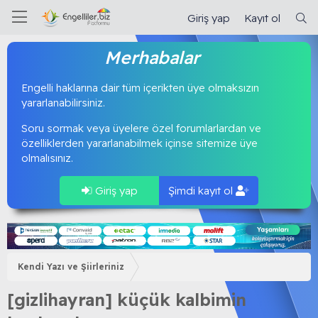
Giriş yap
Kayıt ol
Merhabalar
Engelli haklarına dair tüm içerikten üye olmaksızın
yararlanabilirsiniz.
Soru sormak veya üyelere özel forumlarlardan ve
özelliklerden yararlanabilmek içinse sitemize üye
olmalısınız.
Giriş yap
Şimdi kayıt ol
Kendi Yazı ve Şiirleriniz
[gizlihayran] küçük kalbimin