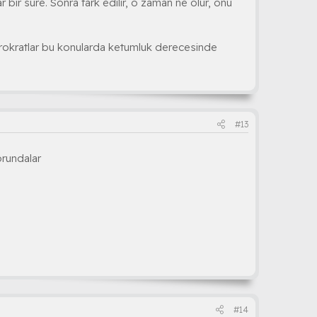
 bir süre. Sonra fark edilir, o zaman ne olur, onu
bürokratlar bu konularda ketumluk derecesinde
#13
orundalar
#14