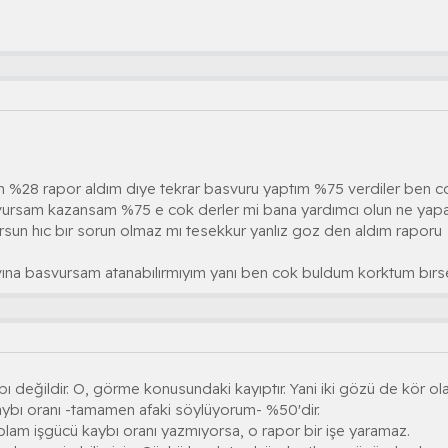
m %28 rapor aldım dıye tekrar basvuru yaptım %75 verdiler ben co
ursam kazansam %75 e cok derler mi bana yardımcı olun ne yapayım
rsun hıc bır sorun olmaz mı tesekkur yanlız goz den aldım raporu
ına basvursam atanabılırmıyım yanı ben cok buldum korktum bırs
 değildir. O, görme konusundaki kayıptır. Yani iki gözü de kör ol
ybı oranı -tamamen afaki söylüyorum- %50'dir.
plam işgücü kaybı oranı yazmıyorsa, o rapor bir işe yaramaz.