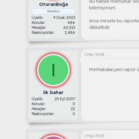
Bu haliyle memurluk sına
OturanBoğa
bilemiyorum.
Yönetici
Üyelik
9 Ocak 2003
Ama mesela bu raporla v
Konular
686
dikkatlidir.
Mesajlar
60,013
Reaksiyonlar
2,486
1 May 2008
I
Merhabalar,yeni rapor i
ilk bahar
Üyelik
25 Eyl 2007
Konular
0
Mesajlar
22
Reaksiyonlar
0
1 May 2008