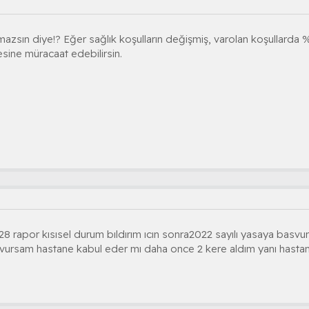
azsın diye!? Eğer sağlık koşulların değişmiş, varolan koşullarda 
esine müracaat edebilirsin.
 rapor kısısel durum bıldırım ıcın sonra2022 sayılı yasaya basv
basvursam hastane kabul eder mı daha once 2 kere aldım yanı hast