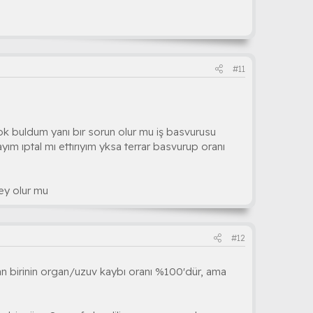
#11
k buldum yanı bır sorun olur mu iş basvurusu
 ıptal mı ettırıyım yksa terrar basvurup oranı
ey olur mu
#12
an birinin organ/uzuv kaybı oranı %100'dür, ama