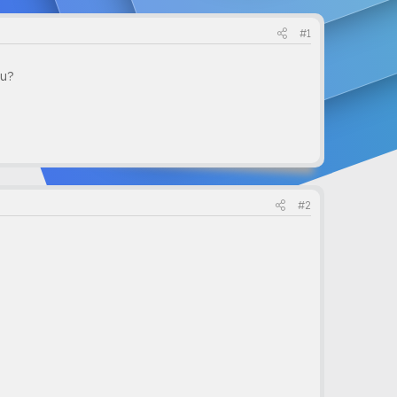
#1
mu?
#2