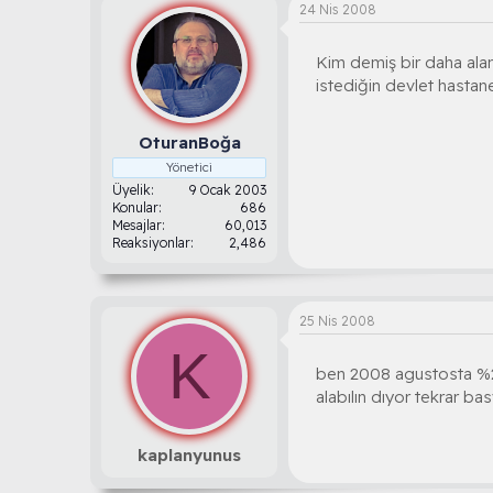
24 Nis 2008
Kim demiş bir daha alam
istediğin devlet hastan
OturanBoğa
Yönetici
Üyelik
9 Ocak 2003
Konular
686
Mesajlar
60,013
Reaksiyonlar
2,486
25 Nis 2008
K
ben 2008 agustosta %28
alabılın dıyor tekrar 
kaplanyunus