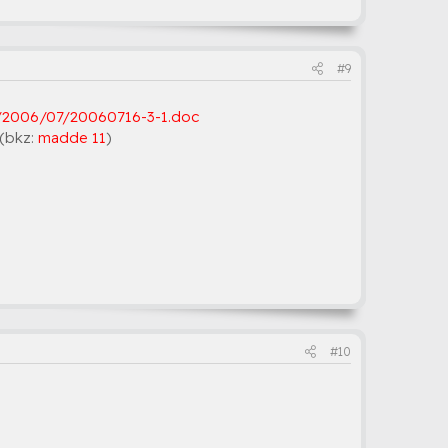
#9
ler/2006/07/20060716-3-1.doc
(bkz:
madde 11
)
#10