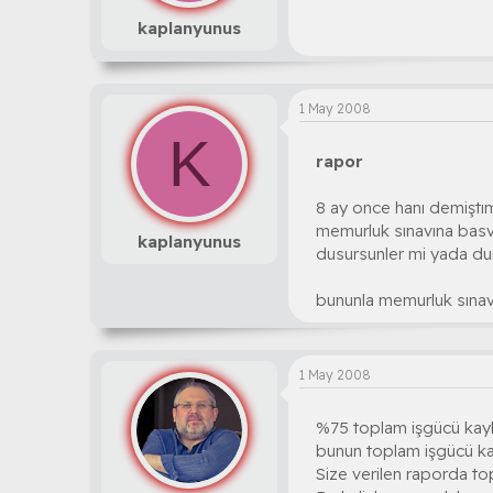
kaplanyunus
1 May 2008
K
rapor
8 ay once hanı demiştı
memurluk sınavına basv
kaplanyunus
dusursunler mi yada du
bununla memurluk sınav
1 May 2008
%75 toplam işgücü kaybı
bunun toplam işgücü ka
Size verilen raporda to