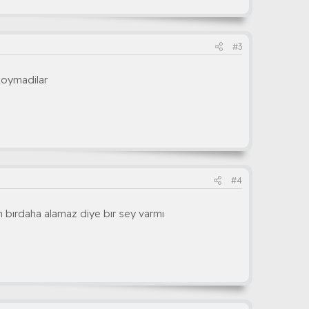
#3
koymadilar
#4
an bırdaha alamaz diye bır sey varmı