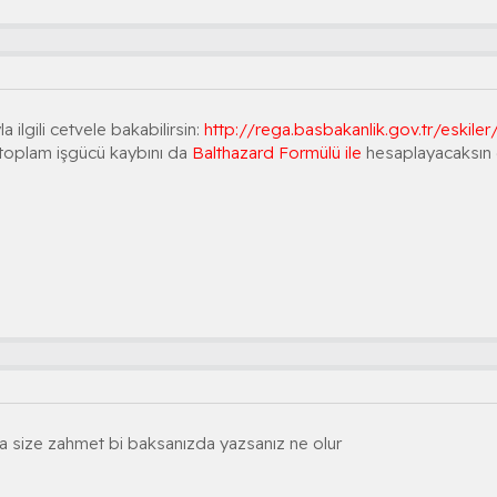
 ilgili cetvele bakabilirsin:
http://rega.basbakanlik.gov.tr/eski
 toplam işgücü kaybını da
Balthazard Formülü ile
hesaplayacaksın 
a size zahmet bi baksanızda yazsanız ne olur