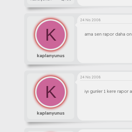
24 Nis 2008
K
ama sen rapor daha once
kaplanyunus
24 Nis 2008
K
iyı gunler 1 kere rapor
kaplanyunus