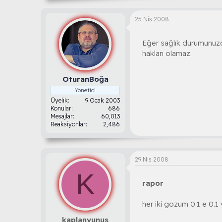
25 Nis 2008
Eğer sağlık durumunuzda
hakları olamaz.
OturanBoğa
Yönetici
Üyelik
9 Ocak 2003
Konular
686
Mesajlar
60,013
Reaksiyonlar
2,486
29 Nis 2008
K
rapor
her iki gozum 0.1 e 0.1 
kaplanyunus