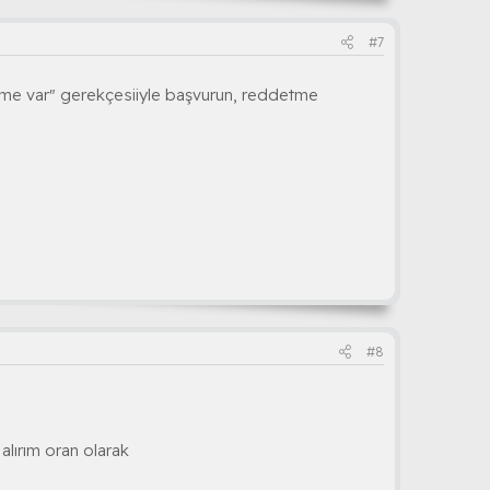
#7
rleme var" gerekçesiiyle başvurun, reddetme
#8
alırım oran olarak