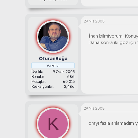
29 Nis 2008
İnan bilmiyorum. Konuyla
Daha sonra iki göz için
OturanBoğa
Yönetici
Üyelik
9 Ocak 2003
Konular
686
Mesajlar
60,013
Reaksiyonlar
2,486
29 Nis 2008
K
orayı fazla anlamadım y