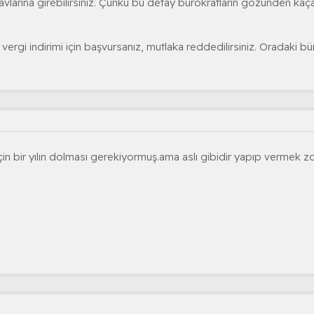
vlarına girebilirsiniz. Çünkü bu detay bürokratların gözünden kaçar
ergi indirimi için başvursanız, mutlaka reddedilirsiniz. Oradaki 
çin bir yılın dolması gerekiyormuş.ama aslı gibidir yapıp vermek z