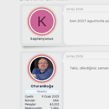
o
a
n
ş
24 Nis 2008
b
l
K
u
a
ben 2007 agustosta yuz
y
n
u
g
b
ı
a
ç
ş
t
kaplanyunus
l
a
a
r
t
i
a
h
24 Nis 2008
n
i
Tabii, dilediğiniz zaman
OturanBoğa
Yönetici
Üyelik
9 Ocak 2003
Konular
686
Mesajlar
60,013
Reaksiyonlar
2,486