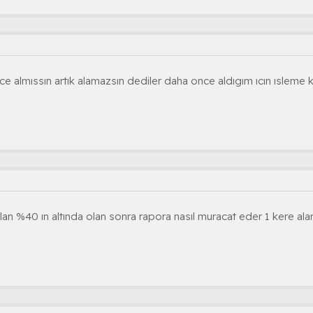
 almıssın artık alamazsın dediler daha once aldıgım ıcın ısleme 
 alan %40 ın altında olan sonra rapora nasıl muracat eder 1 kere al