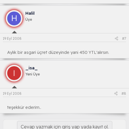
Halil
H
Üye
19 Eyl 2008
#7
Aylık bir asgari üçret düzeyinde yani 450 YTL'alırsın.
_isa_
I
Yeni Üye
19 Eyl 2008
#8
teşekkür ederim..
Cevap yazmak için giriş yap yada kayıt ol.