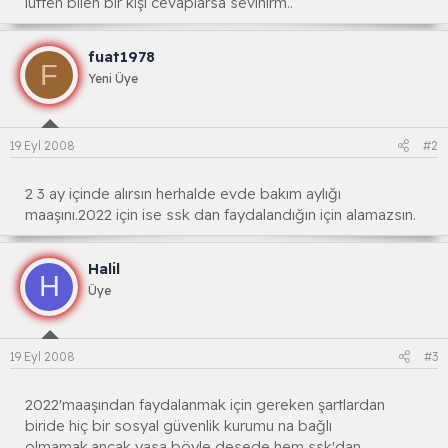
lütfen bilen bir kişi cevaplarsa sevinirm..
fuat1978
F
Yeni Üye
19 Eyl 2008
#2
2 3 ay içinde alırsın herhalde evde bakım aylığı
maaşını.2022 için ise ssk dan faydalandığın için alamazsın.
Halil
H
Üye
19 Eyl 2008
#3
2022'maaşından faydalanmak için gereken şartlardan
biride hiç bir sosyal güvenlik kurumu na bağlı
olmamak.ançak yasa böyle desede hem ssk'dan