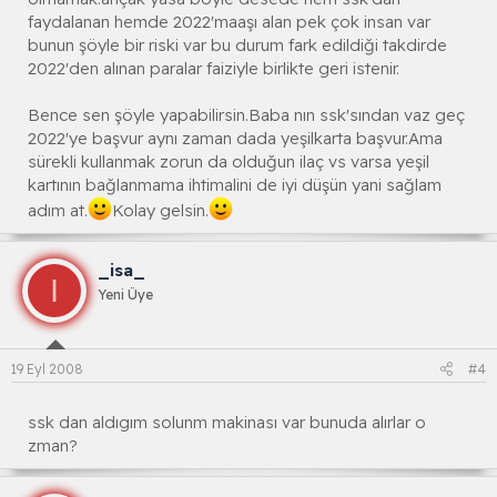
faydalanan hemde 2022'maaşı alan pek çok insan var
bunun şöyle bir riski var bu durum fark edildiği takdirde
2022'den alınan paralar faiziyle birlikte geri istenir.
Bence sen şöyle yapabilirsin.Baba nın ssk'sından vaz geç
2022'ye başvur aynı zaman dada yeşilkarta başvur.Ama
sürekli kullanmak zorun da olduğun ilaç vs varsa yeşil
kartının bağlanmama ihtimalini de iyi düşün yani sağlam
adım at.
Kolay gelsin.
_isa_
I
Yeni Üye
19 Eyl 2008
#4
ssk dan aldıgım solunm makinası var bunuda alırlar o
zman?