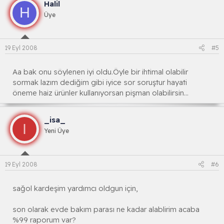
Halil
H
Üye
19 Eyl 2008
#5
Aa bak onu söylenen iyi oldu.Öyle bir ihtimal olabilir
sormak lazım dediğim gibi iyice sor soruştur hayati
öneme haiz ürünler kullanıyorsan pişman olabilirsin...
_isa_
I
Yeni Üye
19 Eyl 2008
#6
sağol kardeşim yardımcı oldgun için,
son olarak evde bakım parası ne kadar alablirim acaba
%99 raporum var?