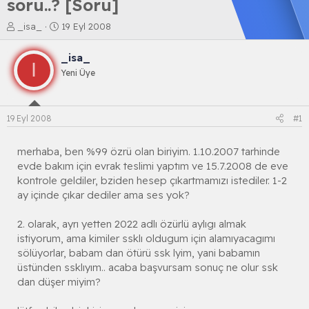
soru..? [Soru]
K
B
_isa_
19 Eyl 2008
o
a
n
ş
_isa_
b
l
I
Yeni Üye
u
a
y
n
u
g
b
ı
19 Eyl 2008
#1
a
ç
ş
t
l
a
merhaba, ben %99 özrü olan biriyim. 1.10.2007 tarhinde
a
r
evde bakım için evrak teslimi yaptım ve 15.7.2008 de eve
t
i
kontrole geldiler, bziden hesep çıkartmamızı istediler. 1-2
a
h
ay içinde çıkar dediler ama ses yok?
n
i
2. olarak, ayrı yetten 2022 adlı özürlü aylıgı almak
istiyorum, ama kimiler ssklı oldugum için alamıyacagımı
sölüyorlar, babam dan ötürü ssk lyim, yani babamın
üstünden ssklıyım.. acaba başvursam sonuç ne olur ssk
dan düşer miyim?