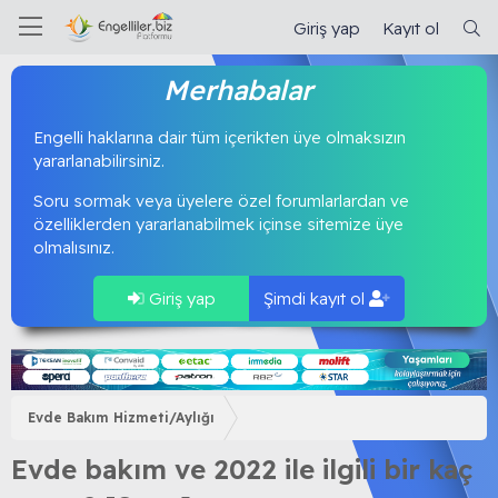
Giriş yap
Kayıt ol
Merhabalar
Engelli haklarına dair tüm içerikten üye olmaksızın
yararlanabilirsiniz.
Soru sormak veya üyelere özel forumlarlardan ve
özelliklerden yararlanabilmek içinse sitemize üye
olmalısınız.
Giriş yap
Şimdi kayıt ol
Evde Bakım Hizmeti/Aylığı
Evde bakım ve 2022 ile ilgili bir kaç