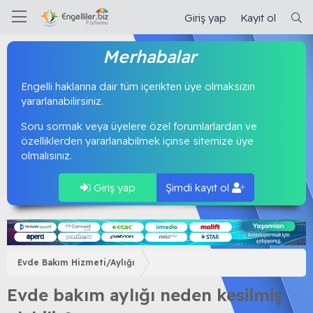
Giriş yap
Kayıt ol
Merhabalar
Engelli haklarına dair tüm içerikten üye olmaksızın
yararlanabilirsiniz.
Soru sormak veya üyelere özel forumlarlardan ve
özelliklerden yararlanabilmek içinse sitemize üye
olmalısınız.
Giriş yap
Şimdi kayıt ol
Evde Bakım Hizmeti/Aylığı
Evde bakım aylığı neden kesilmiş