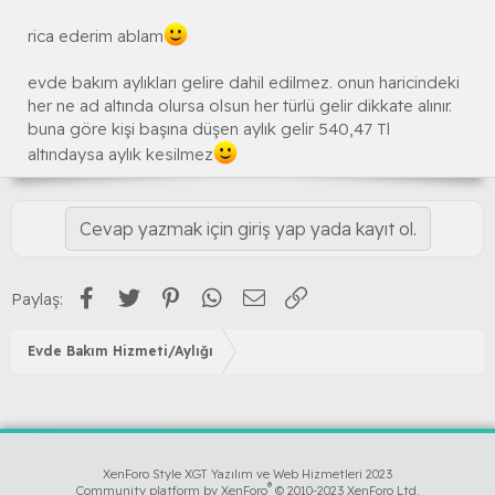
rica ederim ablam
evde bakım aylıkları gelire dahil edilmez. onun haricindeki
her ne ad altında olursa olsun her türlü gelir dikkate alınır.
buna göre kişi başına düşen aylık gelir 540,47 Tl
altındaysa aylık kesilmez
Cevap yazmak için giriş yap yada kayıt ol.
Facebook
Twitter
Pinterest
WhatsApp
E-posta
Link
Paylaş:
Evde Bakım Hizmeti/Aylığı
XenForo Style XGT Yazılım ve Web Hizmetleri 2023
®
Community platform by XenForo
© 2010-2023 XenForo Ltd.