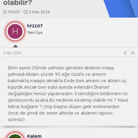
olabilir?
K
B
ht1107
2 Kas 2014
o
a
n
ş
ht1107
b
l
H
Yeni Üye
u
a
y
n
u
g
b
ı
2 Kas 2014
#1
a
ç
ş
t
l
a
Ekim ayının 25inde yatması gereken ablamın maaşı
a
r
yatmadı.Ablam yüzde 90 ağır özürlü ve annem
t
i
bakmakta,maaşını almakta.Evde ben annem ve ablam üç
a
h
kişiydik.Ancak ben eylül ayında evlendim.İkamet
n
i
değişikliğini henüz yapamadım. Evlendiğimi bildirmem mi
gerekiyordu acaba.Bu nedenle kesilmiş olabilir mi ? Nasıl
tekrar bağlanır ? (Kişi başına düşen gelir evlenmeden
önce de şimdi de sınırın altında ve ablamın raporu
süresiz)
Kalem