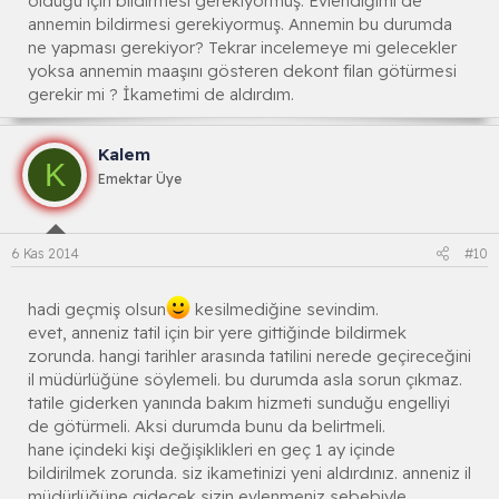
olduğu için bildirmesi gerekiyormuş. Evlendiğimi de
annemin bildirmesi gerekiyormuş. Annemin bu durumda
ne yapması gerekiyor? Tekrar incelemeye mi gelecekler
yoksa annemin maaşını gösteren dekont filan götürmesi
gerekir mi ? İkametimi de aldırdım.
Kalem
K
Emektar Üye
6 Kas 2014
#10
hadi geçmiş olsun
kesilmediğine sevindim.
evet, anneniz tatil için bir yere gittiğinde bildirmek
zorunda. hangi tarihler arasında tatilini nerede geçireceğini
il müdürlüğüne söylemeli. bu durumda asla sorun çıkmaz.
tatile giderken yanında bakım hizmeti sunduğu engelliyi
de götürmeli. Aksi durumda bunu da belirtmeli.
hane içindeki kişi değişiklikleri en geç 1 ay içinde
bildirilmek zorunda. siz ikametinizi yeni aldırdınız. anneniz il
müdürlüğüne gidecek sizin evlenmeniz sebebiyle