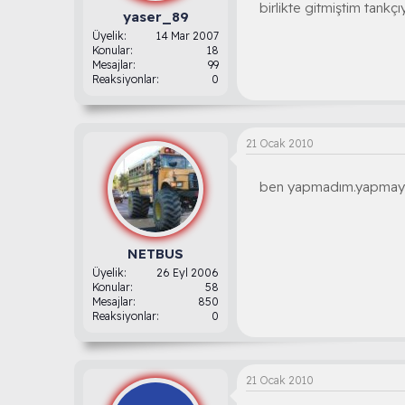
birlikte gitmiştim tankç
yaser_89
Üyelik
14 Mar 2007
Konular
18
Mesajlar
99
Reaksiyonlar
0
21 Ocak 2010
ben yapmadım.yapmayı 
NETBUS
Üyelik
26 Eyl 2006
Konular
58
Mesajlar
850
Reaksiyonlar
0
21 Ocak 2010