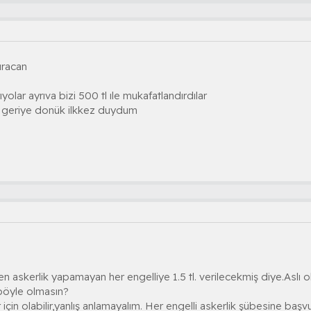
uracan
yolar ayrıva bizi 500 tl ıle mukafatlandırdılar
i geriye donük ilkkez duydum
 askerlik yapamayan her engelliye 1.5 tl. verilecekmiş diye.Aslı 
 böyle olmasın?
 için olabilir,yanlış anlamayalım. Her engelli askerlik şübesine ba