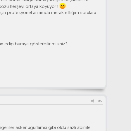
sözü herşeyi ortaya koyuyor !
için profesyonel anlamda merak ettiğim sorulara
n edip buraya gösterbilir misiniz?
#2
gelliler asker uğurlamsı gibi oldu sazlı abimle