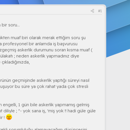
#1
bir soru...
ikten muaf biri olarak merak ettiğim soru şu
ha profesyonel bir anlamda iş başvurusu
zgeçmiş askerlik durumunu soran kısma muaf (
ülakatı ; neden askerlik yapmadınız diye
çıkladığınızda,
rünün geçmişinde askerlik yaptığı süreyi nasıl
oluşuyor bu süre ya çok rahat yada çok stresli
ren engelli, 1 gün bile askerlik yapmamış gelmiş
diliyle ; "- yok sana iş, 'miş yok !! hadi güle güle
ir !
gerekli sorumluluğu alamayacağım düşüncesini