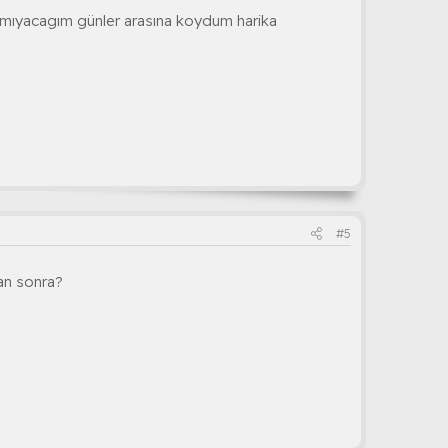
amıyacagım günler arasına koydum harika
#5
dan sonra?