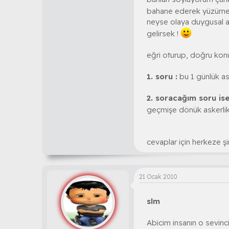
bahane ederek yüzüme k
neyse olaya duygusal a
gelirsek !
eğri oturup, doğru ko
1. soru :
bu 1 günlük as
2. soracağım soru ise
geçmişe dönük askerlik
cevaplar için herkeze ş
21 Ocak 2010
slm
Abicim insanın o sevinci