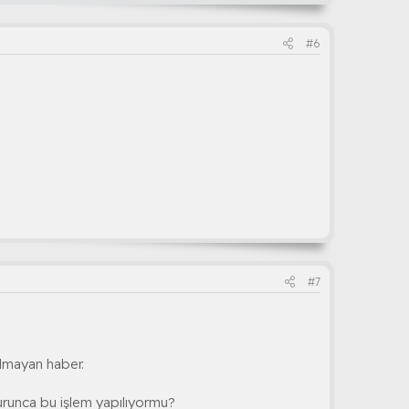
#6
#7
olmayan haber.
şvurunca bu işlem yapılıyormu?