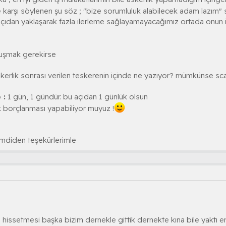
arşı söylenen şu söz ; "bize sorumluluk alabilecek adam lazım" 
çıdan yaklaşarak fazla ilerleme sağlayamayacağımız ortada onun 
nuşmak gerekirse
kerlik sonrası verilen teskerenin içinde ne yazıyor? mümkünse sca
 :
1 gün, 1 gündür. bu açıdan 1 günlük olsun
 borçlanması yapabiliyor muyuz !
imdiden teşekürlerimle
 hissetmesi başka bizim dernekle gittik dernekte kına bile yaktı en