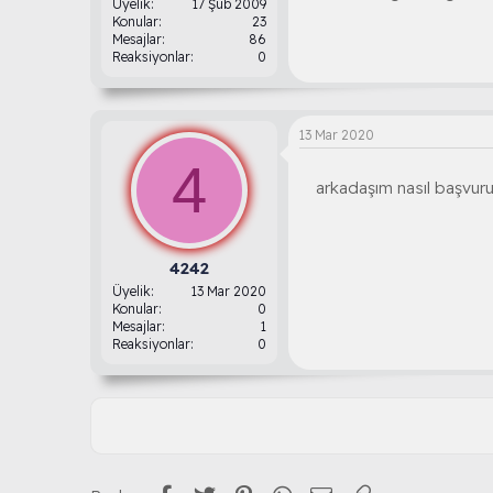
Üyelik
17 Şub 2009
Konular
23
Mesajlar
86
Reaksiyonlar
0
13 Mar 2020
4
arkadaşım nasıl başvurul
4242
Üyelik
13 Mar 2020
Konular
0
Mesajlar
1
Reaksiyonlar
0
Facebook
Twitter
Pinterest
WhatsApp
E-posta
Link