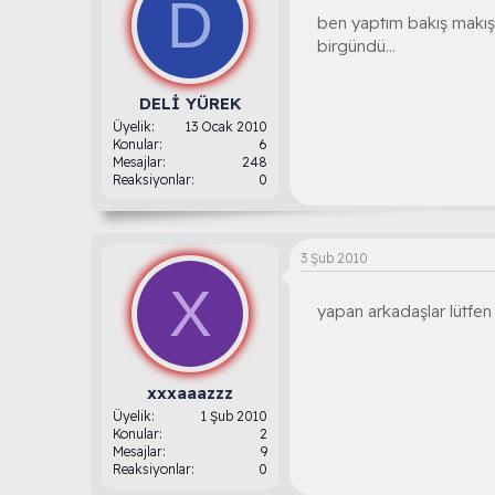
D
ben yaptım bakış makış
birgündü...
DELİ YÜREK
Üyelik
13 Ocak 2010
Konular
6
Mesajlar
248
Reaksiyonlar
0
3 Şub 2010
X
yapan arkadaşlar lütfen 
xxxaaazzz
Üyelik
1 Şub 2010
Konular
2
Mesajlar
9
Reaksiyonlar
0