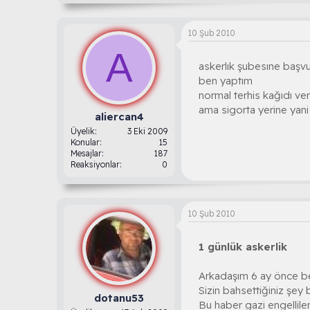
10 Şub 2010
A
askerlık şubesıne başv
ben yaptım
normal terhis kağıdı verı
ama sigorta yerine yan
aliercan4
Üyelik
3 Eki 2009
Konular
15
Mesajlar
187
Reaksiyonlar
0
10 Şub 2010
1 günlük askerlik
Arkadaşım 6 ay önce ben
Sizin bahsettiğiniz şey
dotanu53
Bu haber gazi engelliler