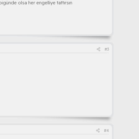
bigünde olsa her engelliye tattırsın
#3
#4