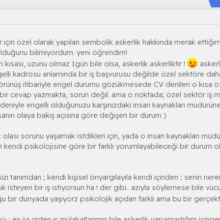
 için özel olarak yapılan sembolik askerlik hakkında merak ettiğim 
olduğunu bilimiyordum. yeni öğrendim!
n kısası, uzunu olmaz 1gün bile olsa, askerlik askerliktir !
askerl
gelli kadrosu anlamında bir iş başvurusu değilde özel sektöre da
örünüş itibariyle engel durumu gözükmesede CV denilen o kısa ö
 bir cevap yazmakta, sorun değil. ama o noktada; özel sektör iş m
eniyle engelli olduğunuzu karşınızdaki insan kaynakları müdürüne 
nsanın olaya bakış açısına göre değişen bir durum )
 olası sorunu yaşamak istdikleri için, yada o insan kaynakları müdü
in kendi psikolojisine göre bir farklı yorumlayabileceği bir durum 
sizi tanımdan ; kendi kişisel önyargılayıla kendi içinden ; senin ne
steyen bir iş istiyorsun ha ! der gibi.. azıyla söylemese bile vücut 
ğu bir dünyada yaşıyorz psikolojik açıdan farklı ama bu bir gerçekt
ü ; en iyi giden iş mülakatlarımın bile askerlik yapamadığım için