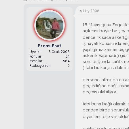
o
a
n
ş
16 May 2008
b
l
u
a
15 Mayıs günü Engelliler
y
n
u
g
açıkcası böyle bir şey 
b
ı
bence : kısaca askerliği
a
ç
iş hayatı konusunda en
ş
t
Prens Esat
yaptığımız zaman dış g
l
a
Üyelik
5 Ocak 2008
askerlik yapmadı ) gibi
a
r
Konular
34
t
i
sorulduğunda sağlık ned
Mesajlar
684
Reaksiyonlar
0
a
h
( tabi bu karşınızdaki i
n
i
personel alımında en az
geçtirdiğine bağlı kişin
geçmiş olabiliyor.
tabi buna bağlı olarak, 
benden birde sorumluluk i
diyenlerin bile var oldu
bunları söylüyorum çünk