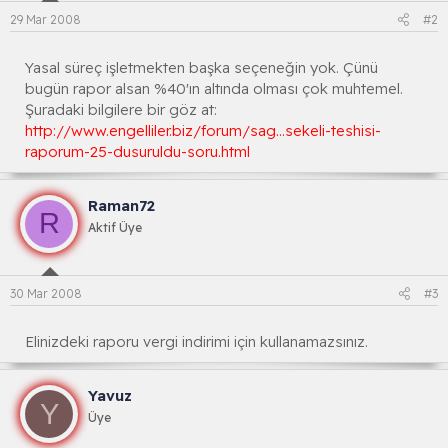
29 Mar 2008
#2
Yasal süreç işletmekten başka seçeneğin yok. Çünü
bugün rapor alsan %40'ın altında olması çok muhtemel.
Şuradaki bilgilere bir göz at:
http://www.engelliler.biz/forum/sag...sekeli-teshisi-
raporum-25-dusuruldu-soru.html
Raman72
R
Aktif Üye
30 Mar 2008
#3
Elinizdeki raporu vergi indirimi için kullanamazsınız.
Yavuz
Y
Üye