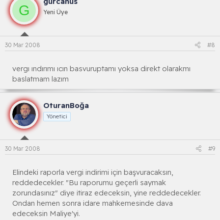
gurcanus
G
Yeni Üye
30 Mar 2008
#8
vergı ındırımı ıcın basvuruptamı yoksa direkt olarakmı
baslatmam lazım
OturanBoğa
Yönetici
30 Mar 2008
#9
Elindeki raporla vergi indirimi için başvuracaksın,
reddedecekler. "Bu raporumu geçerli saymak
zorundasınız" diye itiraz edeceksin, yine reddedecekler.
Ondan hemen sonra idare mahkemesinde dava
edeceksin Maliye'yi.