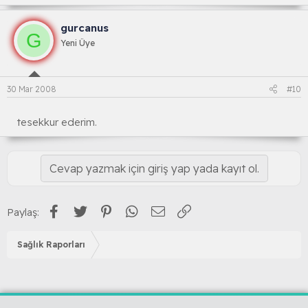
gurcanus
G
Yeni Üye
30 Mar 2008
#10
tesekkur ederim.
Cevap yazmak için giriş yap yada kayıt ol.
Facebook
Twitter
Pinterest
WhatsApp
E-posta
Link
Paylaş:
Sağlık Raporları