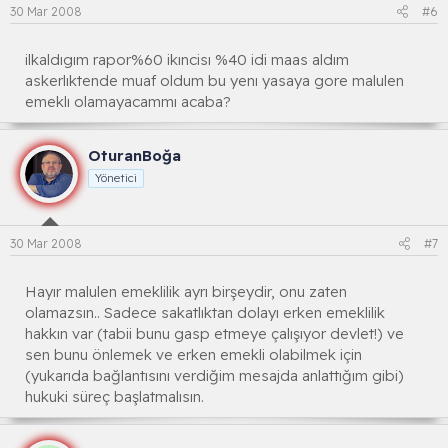
30 Mar 2008
#6
ilkaldıgım rapor%60 ikıncisı %40 idi maas aldım
askerlıktende muaf oldum bu yenı yasaya gore malulen
emeklı olamayacammı acaba?
OturanBoğa
Yönetici
30 Mar 2008
#7
Hayır malulen emeklilik ayrı birşeydir, onu zaten
olamazsın.. Sadece sakatlıktan dolayı erken emeklilik
hakkın var (tabii bunu gasp etmeye çalışıyor devlet!) ve
sen bunu önlemek ve erken emekli olabilmek için
(yukarıda bağlantısını verdiğim mesajda anlattığım gibi)
hukuki süreç başlatmalısın.