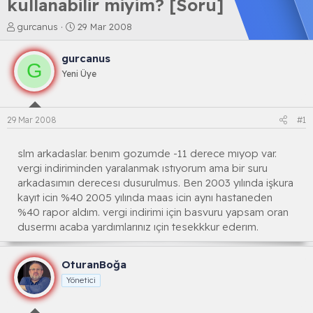
kullanabilir miyim? [Soru]
K
B
gurcanus
29 Mar 2008
o
a
n
ş
gurcanus
b
l
G
Yeni Üye
u
a
y
n
u
g
b
ı
29 Mar 2008
#1
a
ç
ş
t
l
a
slm arkadaslar. benım gozumde -11 derece mıyop var.
a
r
vergi indiriminden yaralanmak ıstıyorum ama bir suru
t
i
arkadasımın derecesı dusurulmus. Ben 2003 yılında işkura
a
h
kayıt icin %40 2005 yılında maas icin aynı hastaneden
n
i
%40 rapor aldım. vergi indirimi için basvuru yapsam oran
dusermı acaba yardımlarınız ıçin tesekkkur ederım.
OturanBoğa
Yönetici