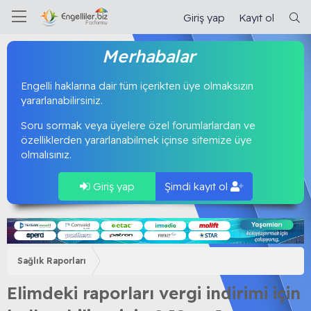
Giriş yap
Kayıt ol
Merhabalar
Engelli haklarına dair tüm içerikten üye olmaksızın
yararlanabilirsiniz.
Soru sormak veya üyelere özel forumlarlardan ve
özelliklerden yararlanabilmek içinse sitemize üye
olmalısınız.
Giriş yap
Şimdi kayıt ol
Sağlık Raporları
Elimdeki raporları vergi indirimi için