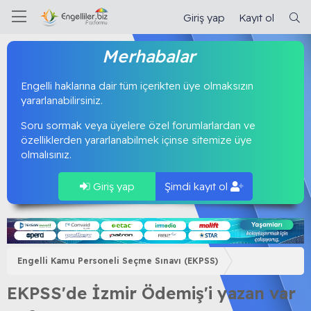
Giriş yap
Kayıt ol
Merhabalar
Engelli haklarına dair tüm içerikten üye olmaksızın
yararlanabilirsiniz.
Soru sormak veya üyelere özel forumlarlardan ve
özelliklerden yararlanabilmek içinse sitemize üye
olmalısınız.
Giriş yap
Şimdi kayıt ol
Engelli Kamu Personeli Seçme Sınavı (EKPSS)
EKPSS'de İzmir Ödemiş'i yazan var