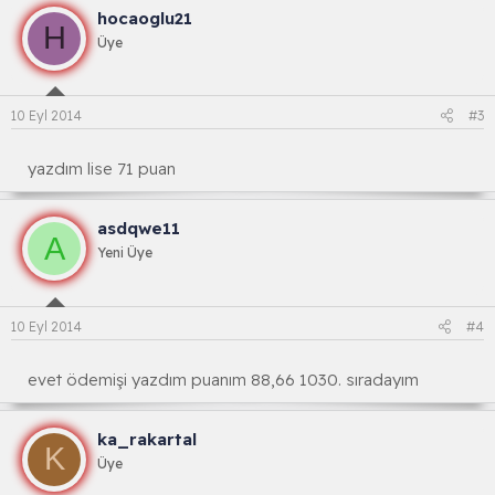
hocaoglu21
H
Üye
10 Eyl 2014
#3
yazdım lise 71 puan
asdqwe11
A
Yeni Üye
10 Eyl 2014
#4
evet ödemişi yazdım puanım 88,66 1030. sıradayım
ka_rakartal
K
Üye