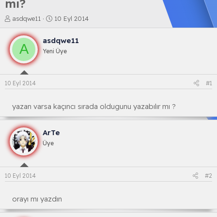
mı?
K
B
asdqwe11
10 Eyl 2014
o
a
n
ş
asdqwe11
b
l
A
Yeni Üye
u
a
y
n
u
g
b
ı
10 Eyl 2014
#1
a
ç
ş
t
l
a
yazan varsa kaçıncı sırada oldugunu yazabılır mı ?
a
r
t
i
a
h
ArTe
n
i
Üye
10 Eyl 2014
#2
orayı mı yazdın