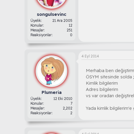
songulsevinc
Üyelik
21 Ara 2005
Konular
12
Mesajlar
251
Reaksiyonlar
0
4 Eyl 2014
Merhaba ben değiştirmi
ÖSYM sitesinde solda 
Kimlik bilgilerim
Adres bilgilerim
Plumeria
vs var oradan değiştirebi
Üyelik
12 Eki 2010
Konular
7
Yada kimlik bilgilerim'e 
Mesajlar
2,202
Reaksiyonlar
2