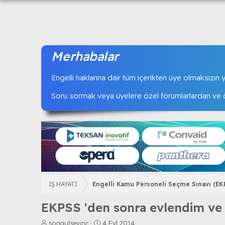
Merhabalar
Engelli haklarına dair tüm içerikten üye olmaksızın ya
Soru sormak veya üyelere özel forumlarlardan ve öz
İŞ HAYATI
Engelli Kamu Personeli Seçme Sınavı (EK
EKPSS 'den sonra evlendim ve so
K
B
songulsevinc
4 Eyl 2014