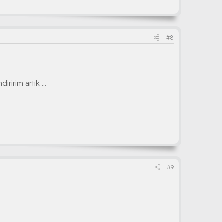
#8
ririm artık ...
#9