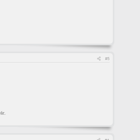
#5
r..