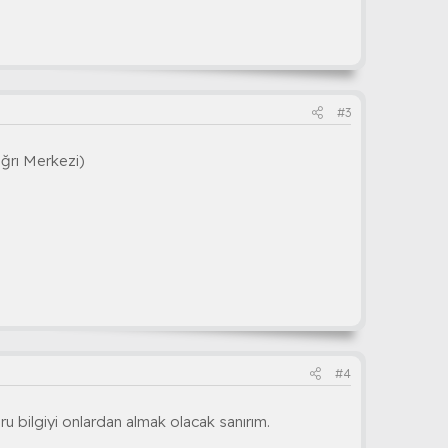
#3
rı Merkezi)
#4
u bilgiyi onlardan almak olacak sanırım.