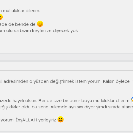
un mutluluklar dilerim.
 sizde de bende de
m olursa bizim keyfimize diyecek yok
i adresimden o yüzden değiştirmek istemiyorum. Kalsın öylece. Ta
zede hayırlı olsun. Bende size bir öümr boyu mutluluklar dilerim
işiklikler oldu bu sene. Ailemde aynısını diyor şimdi sırada atan
liyorum. İnşALLAH yerleşiriz