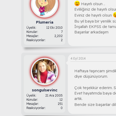
Hayırlı olsun ..
Evliliğiniz de hayırlı ols
Eviniz de hayırlı olsun
Bu yıl baya bir yenilik
Plumeria
İnşallah EKPSS de tama
Üyelik
12 Eki 2010
Başarılar arkadaşım
Konular
7
Mesajlar
2,202
Reaksiyonlar
2
4 Eyl 2014
Haftaya taşıncam şimdik
diye düşünüyorum.
Çok teşekkür ederim. Si
songulsevinc
Evet hayatımda baya değ
Üyelik
21 Ara 2005
artık.
Konular
12
Mesajlar
251
Bende size başarılar di
Reaksiyonlar
0