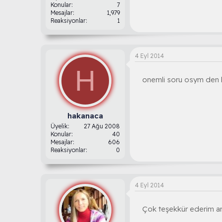
Konular
7
Mesajlar
1,979
Reaksiyonlar
1
4 Eyl 2014
H
onemli soru osym den b
hakanaca
Üyelik
27 Ağu 2008
Konular
40
Mesajlar
606
Reaksiyonlar
0
4 Eyl 2014
Çok teşekkür ederim ark