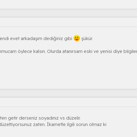
llendi evet arkadaşım dediğiniz gibi
şükür.
ucam öylece kalsın. Olurda atanırsam eski ve yenisi diye bilgilendi
sten getir derseniz soyadınız vs düzelir.
e düzeltiyorsunuz zaten. İkametle ilgili sorun olmaz ki