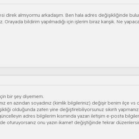
esi direk almıyormu arkadaşım. Ben hala adres değişikliğinde bul
 Orayada bildirim yapılmadığı için işlerim biraz karışık. Ne yapaca
çin bir şey diyemem.
ız en azından soyadınız (kimlik bilgileriniz) değişir benim ilçe vs 
kliği olduğunda zaten yine değiştirebiliyorsunuz sıkıntı yapmanı
 güncelleyin adres bilgilerim kısmında yazan iletişim e-posta bilgiler
de oturuyorsanız onu yazın ikamet değiştiğinde tekrar düzenlersin