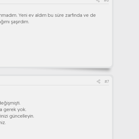
#6
unmadım. Yeni ev aldım bu süre zarfında ve de
ğımı şaşırdım.
#7
değişmişti.
za gerek yok.
inizi güncelleyin.
iz.