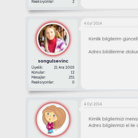
Reaksiyonlar
2
4 Eyl 2014
Kimlik bilgilerim günce
Adres bildilerime dokunm
songulsevinc
Üyelik
21 Ara 2005
Konular
12
Mesajlar
251
Reaksiyonlar
0
4 Eyl 2014
Kimlik bilgilerinizi meni
Adres bilgilerinizi el il