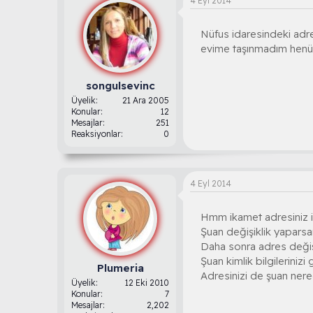
4 Eyl 2014
Nüfus idaresindeki adr
evime taşınmadım henüz.
songulsevinc
Üyelik
21 Ara 2005
Konular
12
Mesajlar
251
Reaksiyonlar
0
4 Eyl 2014
Hmm ikamet adresiniz i
Şuan değişiklik yaparsan
Daha sonra adres değişi
Şuan kimlik bilgilerinizi
Plumeria
Adresinizi de şuan nere
Üyelik
12 Eki 2010
Konular
7
Mesajlar
2,202