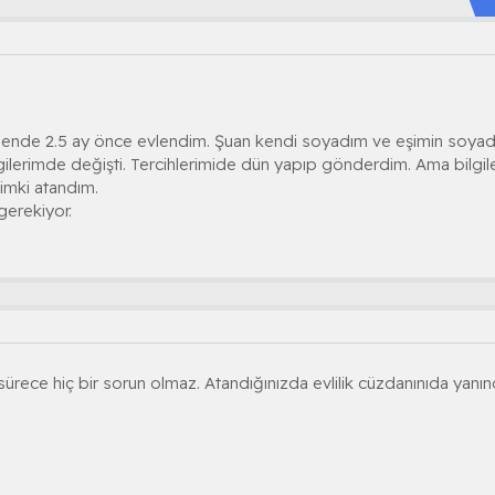
Bende 2.5 ay önce evlendim. Şuan kendi soyadım ve eşimin soyadı
ilgilerimde değişti. Tercihlerimide dün yapıp gönderdim. Ama bilgi
imki atandım.
erekiyor.
ürece hiç bir sorun olmaz. Atandığınızda evlilik cüzdanınıda yanın