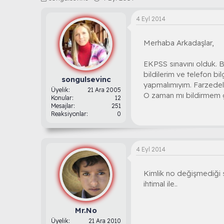
o
a
n
ş
4 Eyl 2014
b
l
u
a
Merhaba Arkadaşlar,
y
n
u
g
b
ı
EKPSS sınavını olduk. 
a
ç
bildilerim ve telefon b
ş
t
songulsevinc
yapmalımıyım. Farzedel
l
a
Üyelik
21 Ara 2005
O zaman mı bildirmem g
a
r
Konular
12
t
i
Mesajlar
251
Reaksiyonlar
0
a
h
n
i
4 Eyl 2014
Kimlik no değişmediği s
ihtimal ile..
Mr.No
Üyelik
21 Ara 2010