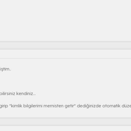
ştim..
;
lirsiniz kendiniz...
girip "kimlik bilgilerimi mernisten getir" dediğinizde otomatik düzeli