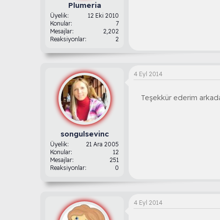
Plumeria
Üyelik
12 Eki 2010
Konular
7
Mesajlar
2,202
Reaksiyonlar
2
4 Eyl 2014
Teşekkür ederim arkadaşı
songulsevinc
Üyelik
21 Ara 2005
Konular
12
Mesajlar
251
Reaksiyonlar
0
4 Eyl 2014