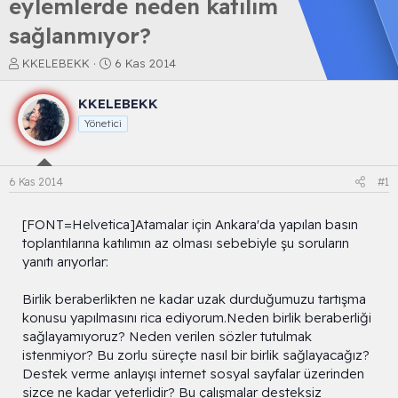
eylemlerde neden katılım
sağlanmıyor?
K
B
KKELEBEKK
6 Kas 2014
o
a
n
ş
KKELEBEKK
b
l
Yönetici
u
a
y
n
u
g
b
ı
6 Kas 2014
#1
a
ç
ş
t
l
a
[FONT=Helvetica]Atamalar için Ankara'da yapılan basın
a
r
toplantılarına katılımın az olması sebebiyle şu soruların
t
i
yanıtı arıyorlar:
a
h
n
i
Birlik beraberlikten ne kadar uzak durduğumuzu tartışma
konusu yapılmasını rica ediyorum.Neden birlik beraberliği
sağlayamıyoruz? Neden verilen sözler tutulmak
istenmiyor? Bu zorlu süreçte nasıl bir birlik sağlayacağız?
Destek verme anlayışı internet sosyal sayfalar üzerinden
sizce ne kadar yeterlidir? Bu çalışmalar desteksiz