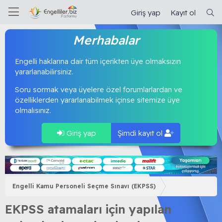
Giriş yap
Kayıt ol
Merhabalar
Engelli haklarına dair tüm içerikten üye olmaksızın
yararlanabilirsiniz.
Soru sormak veya üyelere özel forumlarlardan ve
özelliklerden yararlanabilmek içinse sitemize üye
olmalısınız.
Giriş yap
Şimdi kayıt ol
Engelli Kamu Personeli Seçme Sınavı (EKPSS)
EKPSS atamaları için yapılan