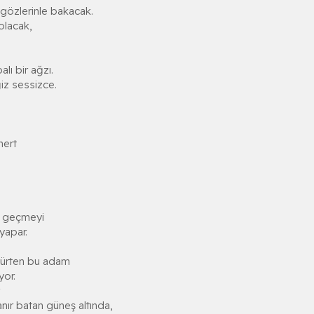
gözlerinle bakacak.
 olacak,
alı bir ağzı.
iz sessizce.
mert
u geçmeyi
yapar.
sürten bu adam
yor.
r batan güneş altında,