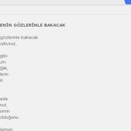
SENİN GÖZLERİNLE BAKACAK
gözlerinle bakacak
uykusuz,
gibi
lüm.
ğlık,
erin:
ah
nada.
mut,
senin
 olduğunu.
ölümün.