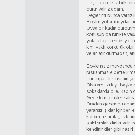
geçip gereksiz bitkilerl
durur yalnız adam.
Değer mi bunca yalnızlık
Boştur yollar meydanlar
Oysa bir kadın durdurm
konuşup da birlikte yaş
yoksa hep kendisiyle ko
kimi vakit körkütük olur
ve anlatır durmadan, anl
Böyle ıssız meydanda 
rastlanmaz elbette kim
durduğu olur insanın şöy
Olsalardı iki kişi, başka
sokaklarda bile. Kadın
Gece kimsecikler kal
Oradan geçen bu ada
yararsız ışıklar içinden e
kaldırmaz artık gözlerini
Kaldırımları dinler yalnı
kendininkiler gibi nasırlı