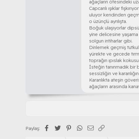
ağaçların ötesindeki uza
Capcanlı ışıklar fışkırıyo
uluyor kendinden geçmiş
o üzünçlü ayrılışta.
Boğuk ulaşıyorlar dipsi
yine delicesine yaşama 
solgun intiharlar gibi.
Dinlemek geçmiş tutkula
yürekte ve gecede tırma
toprağın ıpıslak kokusu
İsteğin tanınmadık bir b
sessizliğin ve karanlığ
Karanlıkta ateşin göveri
ağaçların arasında kanaya
Facebook
Twitter
Pinterest
WhatsApp
E-posta
Link
Paylaş: