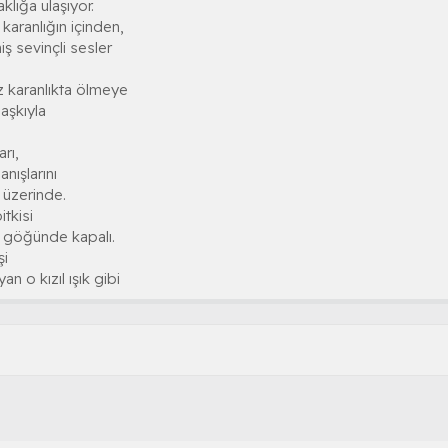
klığa ulaşıyor.
r karanlığın içinden,
 sevinçli sesler
z karanlıkta ölmeye
aşkıyla
rı,
nışlarını
 üzerinde.
itkisi
ın göğünde kapalı.
şi
n o kızıl ışık gibi