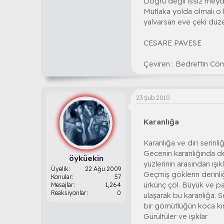
Doğru değil ıssız meyd
Mutlaka yolda olmalı o 
yalvarsan eve çeki düz
CESARE PAVESE
Çeviren : Bedrettin Cö
23 Şub 2010
Karanlığa
Karanlığa ve diri serin
Gecenin karanlığında dev
öyküekin
yüzlerinin arasından ışıkl
Üyelik
22 Ağu 2009
Geçmiş göklerin derinliğ
Konular
57
ürkünç çöl. Büyük ve parı
Mesajlar
1,264
Reaksiyonlar
0
ulaşarak bu karanlığa. Se
bir gömütlüğün koca kımı
Gürültüler ve ışıklar