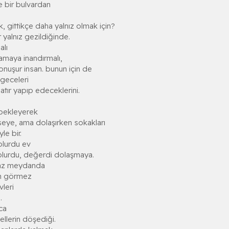
e bir bulvardan
, gittikçe daha yalnız olmak için?
 yalnız gezildiğinde.
alı
amaya inandırmalı,
nuşur insan. bunun için de
 geceleri
atır yapıp edeceklerini.
bekleyerek
seye, ama dolaşırken sokakları
le bir.
 olurdu ev
 olurdu, değerdi dolaşmaya.
maz meydanda
m görmez
vleri
.
zca
 ellerin döşediği.