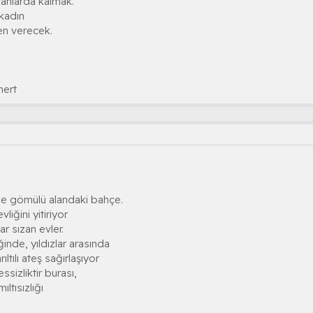
anlarda kalmak.
kadın
en verecek.
mert
liğe gömülü alandaki bahçe.
liğini yitiriyor
ar sızan evler.
inde, yıldızlar arasında
ltılı ateş sağırlaşıyor
ssizliktir burası,
ltısızlığı