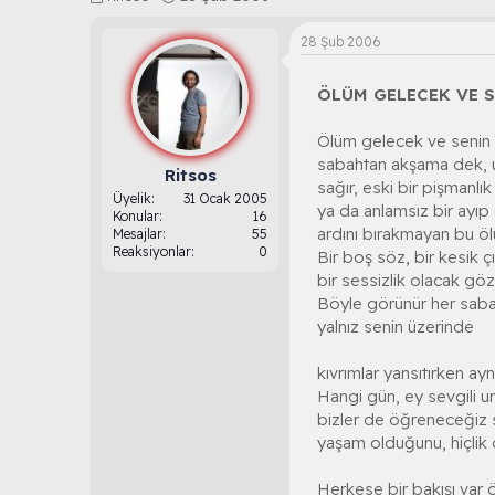
o
a
n
ş
28 Şub 2006
b
l
u
a
ÖLÜM GELECEK VE 
y
n
u
g
b
ı
Ölüm gelecek ve senin 
a
ç
sabahtan akşama dek, 
ş
t
Ritsos
sağır, eski bir pişmanlık
l
a
Üyelik
31 Ocak 2005
ya da anlamsız bir ayıp 
a
r
Konular
16
ardını bırakmayan bu ö
t
i
Mesajlar
55
Reaksiyonlar
0
a
h
Bir boş söz, bir kesik çı
n
i
bir sessizlik olacak gözl
Böyle görünür her sab
yalnız senin üzerinde
kıvrımlar yansıtırken ay
Hangi gün, ey sevgili u
bizler de öğreneceğiz 
yaşam olduğunu, hiçlik
Herkese bir bakışı var 