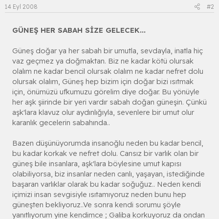
14 Eyl 2008
#2
GÜNEŞ HER SABAH SİZE GELECEK...
Güneş doğar ya her sabah bir umutla, sevdayla, inatla hiç
vaz geçmez ya doğmaktan. Biz ne kadar kötü olursak
olalım ne kadar bencil olursak olalım ne kadar nefret dolu
olursak olalım, Güneş hep bizim için doğar bizi ısıtmak
için, önümüzü ufkumuzu görelim diye doğar. Bu yönüyle
her aşk şiirinde bir yeri vardır sabah doğan güneşin. Çünkü
aşk'lara klavuz olur aydınlığıyla, sevenlere bir umut olur
karanlık gecelerin sabahında..
Bazen düşünüyorumda insanoğlu neden bu kadar bencil,
bu kadar korkak ve nefret dolu. Cansız bir varlık olan bir
güneş bile insanlara, aşk'lara böylesine umut kapısı
olabiliyorsa, biz insanlar neden canlı, yaşayan, istediğinde
başaran varlıklar olarak bu kadar soğuğuz.. Neden kendi
içimizi insan sevgisiyle ısıtamıyoruz neden bunu hep
güneşten bekliyoruz..Ve sonra kendi sorumu şöyle
yanıtlıyorum yine kendimce ; Galiba korkuyoruz da ondan