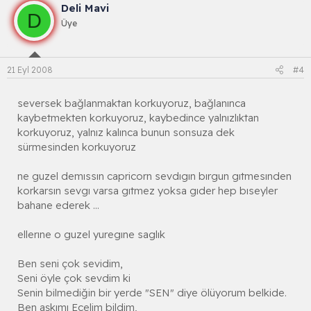
Deli Mavi
D
Üye
21 Eyl 2008
#4
seversek bağlanmaktan korkuyoruz, bağlanınca
kaybetmekten korkuyoruz, kaybedince yalnızlıktan
korkuyoruz, yalnız kalınca bunun sonsuza dek
sürmesinden korkuyoruz
ne guzel demıssın capricorn sevdıgın bırgun gıtmesınden
korkarsın sevgı varsa gıtmez yoksa gıder hep bıseyler
bahane ederek ...
ellerıne o guzel yuregıne saglık
Ben seni çok sevidim,
Seni öyle çok sevdim ki
Senin bilmediğin bir yerde "SEN" diye ölüyorum belkide.
Ben aşkımı Ecelim bildim,