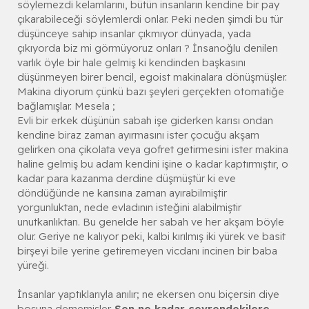
söylemezdi kelamlarını, bütün insanların kendine bir pay
çıkarabileceği söylemlerdi onlar. Peki neden şimdi bu tür
düşünceye sahip insanlar çıkmıyor dünyada, yada
çıkıyorda biz mi görmüyoruz onları ? İnsanoğlu denilen
varlık öyle bir hale gelmiş ki kendinden başkasını
düşünmeyen birer bencil, egoist makinalara dönüşmüşler.
Makina diyorum çünkü bazı şeyleri gerçekten otomatiğe
bağlamışlar. Mesela ;
Evli bir erkek düşünün sabah işe giderken karısı ondan
kendine biraz zaman ayırmasını ister çocuğu akşam
gelirken ona çikolata veya gofret getirmesini ister makina
haline gelmiş bu adam kendini işine o kadar kaptırmıştır, o
kadar para kazanma derdine düşmüştür ki eve
döndüğünde ne karısına zaman ayırabilmiştir
yorgunluktan, nede evladının isteğini alabilmiştir
unutkanlıktan. Bu genelde her sabah ve her akşam böyle
olur. Geriye ne kalıyor peki, kalbi kırılmış iki yürek ve basit
birşeyi bile yerine getiremeyen vicdanı incinen bir baba
yüreği.
İnsanlar yaptıklarıyla anılır; ne ekersen onu biçersin diye
boşuna dememişler.
Sen ne kadar çevrendekilere