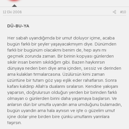
12 Eki 2008
#10
DÜ-BU-YA
Her sabah uyandığımda bir umut doluyor içime, acaba
bugün farklı bir şeyler yaşayacakmıyım diye. Dünümden
farklı bir bugünüm olacakmı benim de, hep aynı mı
geçmek zorunda zaman. Bir birinin kopyası günlerden
sıkılır insan benim sıkıldığım gibi. Bazen haykırırsın
dünyaya neden ben diye ama içinden, sessiz ve derinden
ama kulakları tırmalarcasına. Üzülürsün kimi zaman
üzüntüne bir tutam göz yaşı eşlik eder rahatlarsın. Sonra
kafanı kaldırıp Allah'a dualarını sıralarsın. Kendine yakışanı
yaparsın, doğrulursun olduğun yerden bir birinden farklı
olmayan o günlerden birini daha yaşamaya başlarsın. Ve
anlarsın dün bir umutla uyandın ama umduğunu bulamadın,
bugün uyandın ama hala aynısın ve işte o güzelim umut
içine dolar yine birden bire çünkü umutlarını yarınlara
taşırsın.