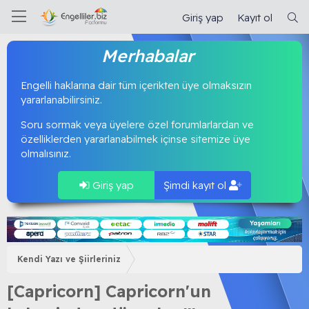
Giriş yap
Kayıt ol
Merhabalar
Engelli haklarına dair tüm içerikten üye olmaksızın
yararlanabilirsiniz.
Soru sormak veya üyelere özel forumlarlardan ve
özelliklerden yararlanabilmek içinse sitemize üye
olmalısınız.
Giriş yap
Şimdi kayıt ol
Kendi Yazı ve Şiirleriniz
[Capricorn] Capricorn'un