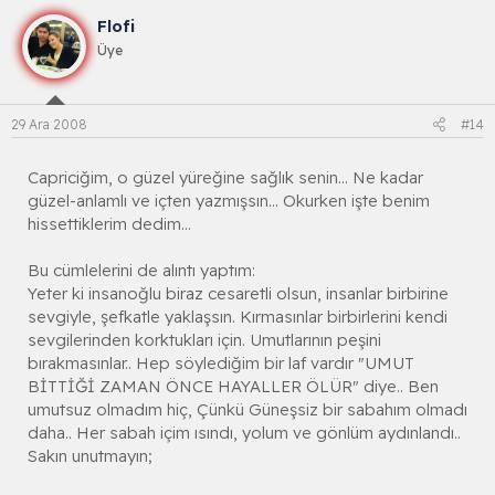
Flofi
Üye
29 Ara 2008
#14
Capriciğim, o güzel yüreğine sağlık senin... Ne kadar
güzel-anlamlı ve içten yazmışsın... Okurken işte benim
hissettiklerim dedim...
Bu cümlelerini de alıntı yaptım:
Yeter ki insanoğlu biraz cesaretli olsun, insanlar birbirine
sevgiyle, şefkatle yaklaşsın. Kırmasınlar birbirlerini kendi
sevgilerinden korktukları için. Umutlarının peşini
bırakmasınlar.. Hep söylediğim bir laf vardır "UMUT
BİTTİĞİ ZAMAN ÖNCE HAYALLER ÖLÜR" diye.. Ben
umutsuz olmadım hiç, Çünkü Güneşsiz bir sabahım olmadı
daha.. Her sabah içim ısındı, yolum ve gönlüm aydınlandı..
Sakın unutmayın;