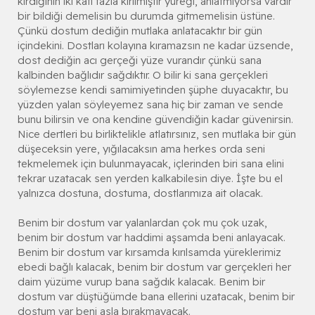
kırdığının iki katı fazla kırılmıştır yüreği, anlatmıyorsa vardır
bir bildiği demelisin bu durumda gitmemelisin üstüne.
Çünkü dostum dediğin mutlaka anlatacaktır bir gün
içindekini. Dostları kolayına kıramazsın ne kadar üzsende,
dost dediğin acı gerçeği yüze vurandır çünkü sana
kalbinden bağlıdır sağdıktır. O bilir ki sana gerçekleri
söylemezse kendi samimiyetinden şüphe duyacaktır, bu
yüzden yalan söyleyemez sana hiç bir zaman ve sende
bunu bilirsin ve ona kendine güvendiğin kadar güvenirsin.
Nice dertleri bu birliktelikle atlatırsınız, sen mutlaka bir gün
düşeceksin yere, yığılacaksın ama herkes orda seni
tekmelemek için bulunmayacak, içlerinden biri sana elini
tekrar uzatacak sen yerden kalkabilesin diye. İşte bu el
yalnızca dostuna, dostuma, dostlarımıza ait olacak.
Benim bir dostum var yalanlardan çok mu çok uzak,
benim bir dostum var haddimi aşsamda beni anlayacak.
Benim bir dostum var kırsamda kırılsamda yüreklerimiz
ebedi bağlı kalacak, benim bir dostum var gerçekleri her
daim yüzüme vurup bana sağdık kalacak. Benim bir
dostum var düştüğümde bana ellerini uzatacak, benim bir
dostum var beni asla bırakmayacak.