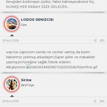
Sevgiden korkmayın çünkü; Yalnız kalmayacaksınız hiç..
GÜNEŞ HER SABAH SİZE GELECEK...
LODOS DENiZCiSi
Üye
29 Ara 2008
#15
way be capricorn sende ne cevher varmış da bizim
haberimiz yokmuş arkadaşım.Süper şiirler ve makaleler
yazmışsın.Yüreğine sağlık.Tebrik ederim.
Alkışlıyorum
Sirine
Aktif Üye
29 Ara 2008
#16