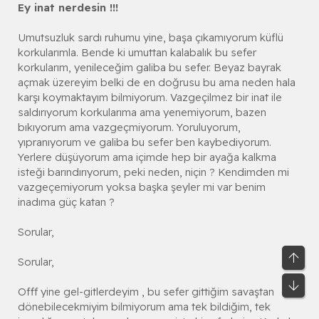
Ey inat nerdesin !!!
Umutsuzluk sardı ruhumu yine, başa çıkamıyorum küflü
korkularımla. Bende ki umuttan kalabalık bu sefer
korkularım, yenileceğim galiba bu sefer. Beyaz bayrak
açmak üzereyim belki de en doğrusu bu ama neden hala
karşı koymaktayım bilmiyorum. Vazgeçilmez bir inat ile
saldırıyorum korkularıma ama yenemiyorum, bazen
bıkıyorum ama vazgeçmiyorum. Yoruluyorum,
yıpranıyorum ve galiba bu sefer ben kaybediyorum.
Yerlere düşüyorum ama içimde hep bir ayağa kalkma
isteği barındırıyorum, peki neden, niçin ? Kendimden mi
vazgeçemiyorum yoksa başka şeyler mi var benim
inadıma güç katan ?
Sorular,
Üst
Sorular,
Alt
Offf yine gel-gitlerdeyim , bu sefer gittiğim savaştan
dönebilecekmiyim bilmiyorum ama tek bildiğim, tek