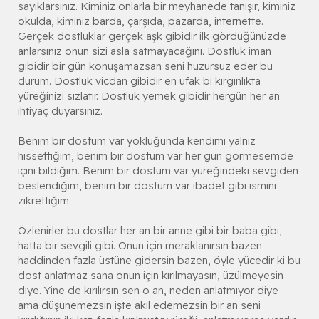
sayıklarsınız. Kiminiz onlarla bir meyhanede tanışır, kiminiz
okulda, kiminiz barda, çarşıda, pazarda, internette.
Gerçek dostluklar gerçek aşk gibidir ilk gördüğünüzde
anlarsınız onun sizi asla satmayacağını. Dostluk iman
gibidir bir gün konuşamazsan seni huzursuz eder bu
durum. Dostluk vicdan gibidir en ufak bi kırgınlıkta
yüreğinizi sızlatır. Dostluk yemek gibidir hergün her an
ihtiyaç duyarsınız.
Benim bir dostum var yokluğunda kendimi yalnız
hissettiğim, benim bir dostum var her gün görmesemde
içini bildiğim. Benim bir dostum var yüreğindeki sevgiden
beslendiğim, benim bir dostum var ibadet gibi ismini
zikrettiğim.
Özlenirler bu dostlar her an bir anne gibi bir baba gibi,
hatta bir sevgili gibi. Onun için meraklanırsın bazen
haddinden fazla üstüne gidersin bazen, öyle yücedir ki bu
dost anlatmaz sana onun için kırılmayasın, üzülmeyesin
diye. Yine de kırılırsın sen o an, neden anlatmıyor diye
ama düşünemezsin işte akıl edemezsin bir an seni