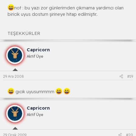
not : bu yazı zor günlerimden çıkmama yardımcı olan
biricik uyus dostum şirineye hitap edilmiştir..
TEŞEKKÜRLER
Capricorn
Aktif Üye
29 Ara 2008
#19
gıcık uyusummmm
Capricorn
Aktif Üye
29 Ocak 2009
#20