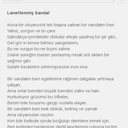
Lanetlenmiş Sandal
Koca bir okyanusta tek başına salınan bir sandalım ben
Yalnız, yorgun ve bi-çare
Salındıkça içimdekiler dökülür ateşle yazılmış bir şiir gibi,
Gel gör ki kimse bilmez yangınlarımı,
Bu ne vurgun bu ne biçim sahne.
Islanır yüreğim bazen yastaymış misali sırıl sıklam bir
yağmur gibi
Sızlatır bedenimi zehirmişcesine ince ince.
Bir sandalım ben egellerime rağmen dalgaları yırtmaya
çalışan,
Ama onlar benden büyük benden zalim ve hain.
Korkutuyor gözümü bu öfkeler,
Benim bile boyumu geçip vuslata ulaşan.
Bir sandalım ben kırık dökük, kırılmış ve yamalı
Ama okyanusları seçtim.
Kim bilir belkide içinde boğulup derinlere inmek için.
Ben kefenleri bedenime değil lanetlenmiş ruhuma biçtim,