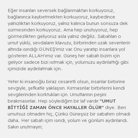
Eğer insanları seversek bağlanmaktan korkuyoruz,
bağlanınca kaybetmekten korkuyoruz, kaybedince
yalnızlıktan korkuyoruz, yalnız kalınca bunun sonsuza dek
sürmesinden korkuyoruz.. Ama hep unutuyoruz, hep
görmezlikten geliyoruz asla yalnız değiliz.. Sabahları o
umut yüklü, sevdaların klavuzu, birbirinden uzak sevenlerin
altında ısındığı GÜNEŞ'imiz var. Onu yaratıp insanlara yol
gösteren ALLAH'ımız var.. Güneş her sabah bizim için
geliyor sadece bizi ısıtmak için, yolumuzu aydınlattığı gibi
içimizide aydınlatmak için..
Yeter ki insanoğlu biraz cesaretli olsun, insanlar birbirine
sevgiyle, şefkatle yaklaşsın. Kırmasınlar birbirlerini kendi
sevgilerinden korktukları için. Umutlarının peşini
bırakmasınlar.. Hep söylediğim bir laf vardır
"UMUT
BİTTİĞİ ZAMAN ÖNCE HAYALLER ÖLÜR"
diye.. Ben
umutsuz olmadım hiç, Çünkü Güneşsiz bir sabahım olmadı
daha.. Her sabah içim ısındı, yolum ve gönlüm aydınlandı..
Sakın unutmayın;