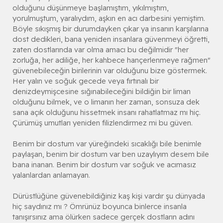
olduğunu düşünmeye başlamıştım, yıkılmıştım,
yorulmuştum, yaralıydım, aşkın en acı darbesini yemiştim.
Böyle sıkışmış bir durumdayken çıkar ya insanın karşılarına
dost dedikleri, bana yeniden insanlara güvenmeyi öğretti,
zaten dostlarında var olma amacı bu değilmidir "her
zorluğa, her adiliğe, her kahbece hançerlenmeye rağmen"
güvenebileceğin birilerinin var olduğunu bize göstermek.
Her yalın ve soğuk gecede veya fırtınalı bir
denizdeymişcesine sığınabileceğini bildiğin bir liman
olduğunu bilmek, ve o limanın her zaman, sonsuza dek
sana açık olduğunu hissetmek insanı rahatlatmaz mı hiç.
Çürümüş umutları yeniden filizlendirmez mi bu güven.
Benim bir dostum var yüreğindeki sıcaklığı bile benimle
paylaşan, benim bir dostum var ben uzaylıyım desem bile
bana inanan. Benim bir dostum var soğuk ve acımasız
yalanlardan anlamayan.
Dürüstlüğüne güvenebildiğiniz kaş kişi vardır şu dünyada
hiç saydınız mı ? Ömrünüz boyunca binlerce insanla
tanışırsınız ama ölürken sadece gerçek dostların adını