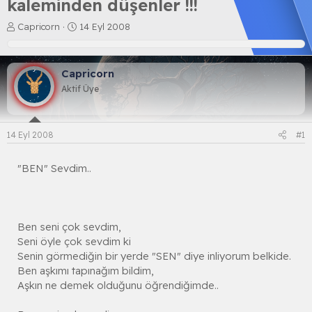
kaleminden düşenler !!!
K
B
Capricorn
14 Eyl 2008
o
a
n
ş
b
l
Capricorn
u
a
y
n
Aktif Üye
u
g
b
ı
a
ç
14 Eyl 2008
#1
ş
t
l
a
a
r
"BEN" Sevdim..
t
i
a
h
n
i
Ben seni çok sevdim,
Seni öyle çok sevdim ki
Senin görmediğin bir yerde "SEN" diye inliyorum belkide.
Ben aşkımı tapınağım bildim,
Aşkın ne demek olduğunu öğrendiğimde..