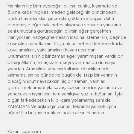
Yarınların hiç bitmeyeceğini bilirsin çünkü, kıyamete ve
ölüme kadar hiç kesilmeden geleceğinin bilincindesin,
dünkü hayal kırıkları geçmiştir çoktan ve bugün daha
bitmemiştir eğer hala nefes alıyorsan sonunda yarınların
seni umuduna götüreceğini bilirsin eğer gerçekten
inanıyorsan. Vazgeçmemelisin inadına istemelisin, peşinde
koşmalısın umutlarının. Koşmaktan nefesin kesilene kadar
kovalamalısın, yakalamalısın hayatı ucundan.
Unutmamalısın hiç bir zaman eğer yaratılmışsan vardır bir
bildiği Allah'ın, amaçsız kimseyi yollamaz bu dünyaya
yaradan. Aramalısın amacını kalbinin derinliklerinde,
kalmamalısın ne dünde ne bugün de. Hep bir yarınının
olacağını unutmayacaksın hiç bir zaman, yarınları
görebilmek umuduyla savaşacaksın kendi isyanlarınla ve
yeneceksin isyanlarını tam yenilgiye yüz tuttuğun an. İşte
o gün farkedeceksin ki bi-çare yollamamış seni de
YARADAN. Ve ağladığın dünün, tekrar hayal kırıklığına
uğradığın bugünün intikamını alacaksın Yarından.
Yazan: capricorn