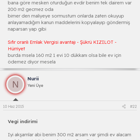
bana göre mesken oturduğun evdir benim tek dairem var
200 m2 gecmez oda
bimer den maliyeye sormustum onlarda zaten okuyup
anlayamadığım kanun maddelerini kopyalayıp göndermiş
naparsan yap gibi
Sıfır oranlı Emlak Vergisi avantajı - Şükrü KIZILOT -
Hürriyet
burda msela 160 m2 1 evi 10 dükkanı olsa bile ev için
ödemez diyor mesela
Nurii
N
Yeni Üye
10 Haz 2015
#22
Vegi indirimi
Iyi akşamlar abi benim 300 m2 arsam var şimdi ev alacam