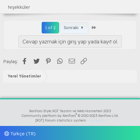
teşekküler
Son
1 of 2
Sonraki
Cevap yazmak için giriş yap yada kayıt ol.
Facebook
Twitter
Pinterest
WhatsApp
E-posta
Link
Paylaş:
Yerel Yönetimler
XenForo Style XGT Yazılım ve Web Hizmetleri 2023
®
Community platform by XenForo
© 2010-2023 XenForo Ltd.
[XGT] Forum statistics system
- XenGenTr
Türkçe (TR)