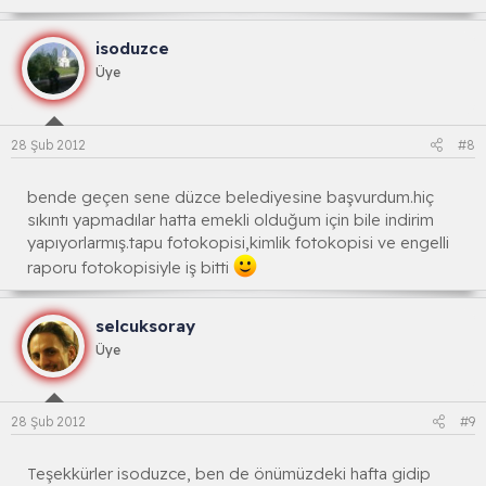
isoduzce
Üye
28 Şub 2012
#8
bende geçen sene düzce belediyesine başvurdum.hiç
sıkıntı yapmadılar hatta emekli olduğum için bile indirim
yapıyorlarmış.tapu fotokopisi,kimlik fotokopisi ve engelli
raporu fotokopisiyle iş bitti
selcuksoray
Üye
28 Şub 2012
#9
Teşekkürler isoduzce, ben de önümüzdeki hafta gidip