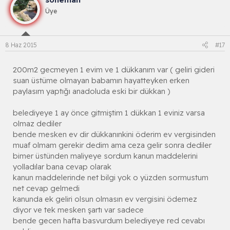
Üye
8 Haz 2015
#17
200m2 gecmeyen 1 evim ve 1 dükkanım var ( geliri gideri
suan üstüme olmayan babamın hayatteyken erken
paylasım yaptığı anadoluda eski bir dükkan )
belediyeye 1 ay önce gitmiştim 1 dükkan 1 eviniz varsa
olmaz dediler
bende mesken ev dir dükkanınkini öderim ev vergisinden
muaf olmam gerekir dedim ama ceza gelir sonra dediler
bimer üstünden maliyeye sordum kanun maddelerini
yolladılar bana cevap olarak
kanun maddelerinde net bilgi yok o yüzden sormustum
net cevap gelmedi
kanunda ek geliri olsun olmasın ev vergisini ödemez
diyor ve tek mesken şartı var sadece
bende gecen hafta basvurdum belediyeye red cevabı