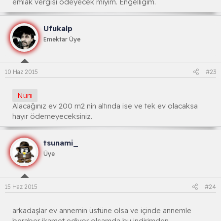
emlak vergisi ödeyecek miyim. Engelligim.
Ufukalp
Emektar Üye
10 Haz 2015
#23
Nurii
Alacağınız ev 200 m2 nin altında ise ve tek ev olacaksa
hayır ödemeyeceksiniz.
tsunami_
Üye
15 Haz 2015
#24
arkadaşlar ev annemin üstüne olsa ve içinde annemle
beraber ikamet ediyor olsamda bu indirimden