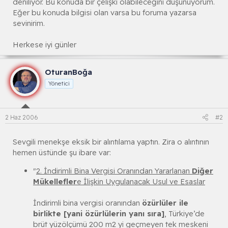
deniliyor. Bu konuda bir çelişki olabileceğini düşünüyorum.
Eğer bu konuda bilgisi olan varsa bu foruma yazarsa
sevinirim.
Herkese iyi günler
OturanBoğa
Yönetici
2 Haz 2006
#2
Sevgili menekşe eksik bir alıntılama yaptın. Zira o alıntının
hemen üstünde şu ibare var:
"
2. İndirimli Bina Vergisi Oranından Yararlanan
Diğer
Mükellefler
e İlişkin Uygulanacak Usul ve Esaslar
İndirimli bina vergisi oranından
özürlüler ile
birlikte [yani özürlülerin yanı sıra]
, Türkiye’de
brüt yüzölçümü 200 m2 yi geçmeyen tek meskeni