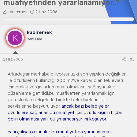
muafiyetinden yararlanamıyor..?
K
B
kadiremek
2 Haz 2006
o
a
n
ş
b
l
kadiremek
u
a
K
y
n
Yeni Üye
u
g
b
ı
a
ç
2 Haz 2006
#1
ş
t
l
a
a
r
Arkadaşlar merhaba.biliyorsunuzki son yapılan değişikler
t
i
ile özürlülerin kullandığı 200 m2'ye kadar olan tek evleri
a
h
için emlak vergisinden muaf olmalarını sağlayacak bir
n
i
düzenleme getirildi.bu muafiyetten yararlanmak için
gerekli olan belgelerle birlikte belediyelerin ilgili
servislerine başvuruluyor.
ancak bazı belediyeler
özürlülere sağlanan bu muafiyet için özürlü kişinin hiçbir
geliri olmaması yani çalışmaması şartını koşuyor.
Yani çalışan özürlüler bu muafiyetten yararlanamaz