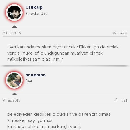
Ufukalp
Emektar Üye
8 Haz 2015
#20
Evet kanunda mesken diyor ancak dükkan için de emlak
vergisi mükellefi olunduğundan muafiyet için tek
mükellefiyet şartı olabilir mi?
soneman
Üye
9 Haz 2015
#21
belediyeden dedikleri o dükkan ve dairenizin olması
2 mesken sayılıyormus
kanunda netlik olmaması karıştıryor işi