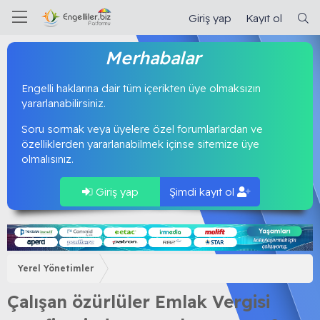
Giriş yap
Kayıt ol
Merhabalar
Engelli haklarına dair tüm içerikten üye olmaksızın
yararlanabilirsiniz.
Soru sormak veya üyelere özel forumlarlardan ve
özelliklerden yararlanabilmek içinse sitemize üye
olmalısınız.
Giriş yap
Şimdi kayıt ol
Yerel Yönetimler
Çalışan özürlüler Emlak Vergisi