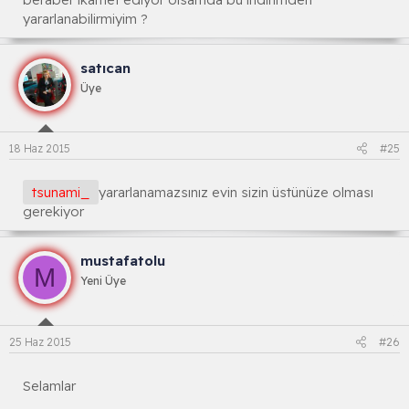
yararlanabilirmiyim ?
satıcan
Üye
18 Haz 2015
#25
tsunami_
yararlanamazsınız evin sizin üstünüze olması
gerekiyor
mustafatolu
M
Yeni Üye
25 Haz 2015
#26
Selamlar