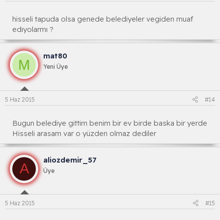
hisseli tapuda olsa genede belediyeler vegiden muaf
edıyolarmı ?
mat80
M
Yeni Üye
5 Haz 2015
#14
Bugun belediye gittim benim bir ev birde baska bir yerde
Hisseli arasam var o yüzden olmaz dediler
aliozdemir_57
A
Üye
5 Haz 2015
#15