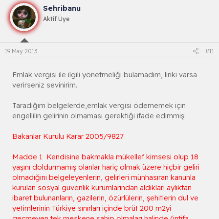
Sehribanu
Aktif Üye
19 May 2013
#11
Emlak vergisi ile ilgili yönetmeliği bulamadım, linki varsa
verirseniz sevinirim.
Taradığım belgelerde,emlak vergisi ödememek için
engellilin gelirinin olmaması gerektiği ifade edimmiş:
Bakanlar Kurulu Karar 2005/9827
Madde 1  Kendisine bakmakla mükellef kimsesi olup 18
yaşını doldurmamış olanlar hariç olmak üzere hiçbir geliri
olmadığını belgeleyenlerin, gelirleri münhasıran kanunla
kurulan sosyal güvenlik kurumlarından aldıkları aylıktan
ibaret bulunanların, gazilerin, özürlülerin, şehitlerin dul ve
yetimlerinin Türkiye sınırları içinde brüt 200 m2yi
geçmeyen tek meskene sahip olmaları halinde (intifa