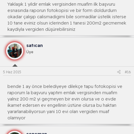
Yaklaşık 1 yildir emlak vergisinden muafim ilk başvuru
esnasında raporun fotokopisi ve bir form doldurdum
okadar çalışıp calismadigimi bile sormadilar üstelik isterse
10 tane eviniz olsun iclerinden 1 tanesi 200m2 gecmemek
kaydiyla vergiden düşürebilirsiniz
satıcan
Üye
5 Haz 2015
#16
bende 1 ay önce belediyeye dilekçe tapu fotokopisi ve
raporum la başvuru yaptım emlak vergisinden muafım
yalnız 200 m2 yi geçmeyen bir evin olursa ve o evde
ikamet edersen ev engellinin üstüne olursa bu haktan
yararlanabiliyorsun yani 10 evi olan vergiden muaf
olamıyor
soneman