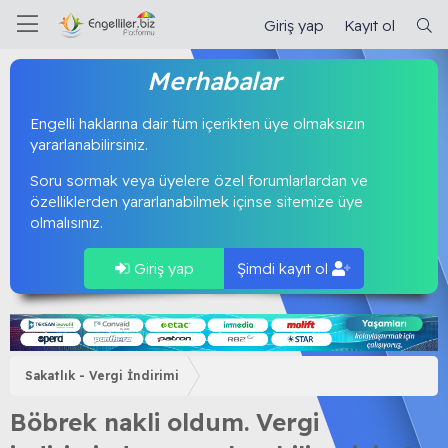
Giriş yap
Kayıt ol
Merhabalar
Engelli haklarına dair tüm içerikten üye olmaksızın
yararlanabilirsiniz.
Soru sormak veya üyelere özel forumlarlardan ve
özelliklerden yararlanabilmek içinse sitemize üye
olmalısınız.
Giriş yap
Şimdi kayıt ol
Sakatlık - Vergi İndirimi
Böbrek nakli oldum. Vergi