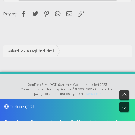
Facebook
Twitter
Pinterest
WhatsApp
E-posta
Link
Paylaş:
Sakatlık - Vergi İndirimi
XenForo Style XGT Yazılım ve Web Hizmetleri 2023
®
Community platform by XenForo
© 2010-2023 XenForo Ltd.
[XGT] Forum statistics system
- XenGenTr
Üst
Türkçe (TR)
Alt
Bize ulaşın
Şartlar ve kurallar
Gizlilik politikası
Yardım