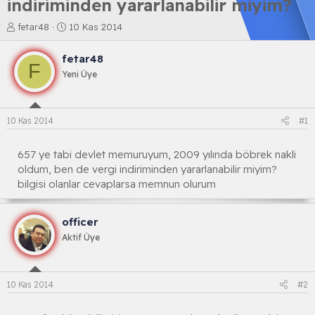
indiriminden yararlanabilir miyim?
K
B
fetar48
10 Kas 2014
o
a
n
ş
fetar48
b
l
F
Yeni Üye
u
a
y
n
u
g
b
ı
10 Kas 2014
#1
a
ç
ş
t
l
a
657 ye tabi devlet memuruyum, 2009 yılında böbrek nakli
a
r
oldum, ben de vergi indiriminden yararlanabilir miyim?
t
i
bilgisi olanlar cevaplarsa memnun olurum
a
h
n
i
officer
Aktif Üye
10 Kas 2014
#2