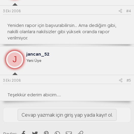
3 Eki 2008
#4
Yeniden rapor için başvurabilirsin... Ama dediğim gibi,
nakilli olanlara nakilsizler gibi yüksek oranda rapor
verilmiyor.
jancan_52
J
Yeni Üye
3 Eki 2008
#5
Teşekkür ederim abicim.....
Cevap yazmak için giriş yap yada kayıt ol.
Facebook
Twitter
Pinterest
WhatsApp
E-posta
Link
Paylaş: