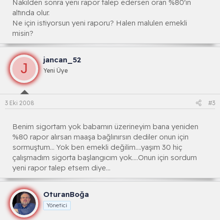
Nakilden sonra yeni rapor talep edersen oran %80'in
altında olur.
Ne için istiyorsun yeni raporu? Halen malulen emekli
misin?
jancan_52
J
Yeni Üye
3 Eki 2008
#3
Benim sigortam yok babamın üzerineyim bana yeniden
%80 rapor alırsan maaşa bağlınırsın dediler onun için
sormuştum... Yok ben emekli değilim....yaşım 30 hiç
çalışmadım sigorta başlangıcım yok....Onun için sordum
yeni rapor talep etsem diye...
OturanBoğa
Yönetici