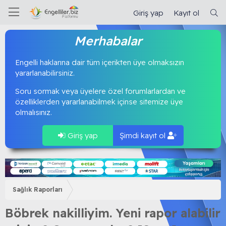
Giriş yap
Kayıt ol
Merhabalar
Engelli haklarına dair tüm içerikten üye olmaksızın
yararlanabilirsiniz.
Soru sormak veya üyelere özel forumlarlardan ve
özelliklerden yararlanabilmek içinse sitemize üye
olmalısınız.
Giriş yap
Şimdi kayıt ol
Sağlık Raporları
Böbrek nakilliyim. Yeni rapor alabilir