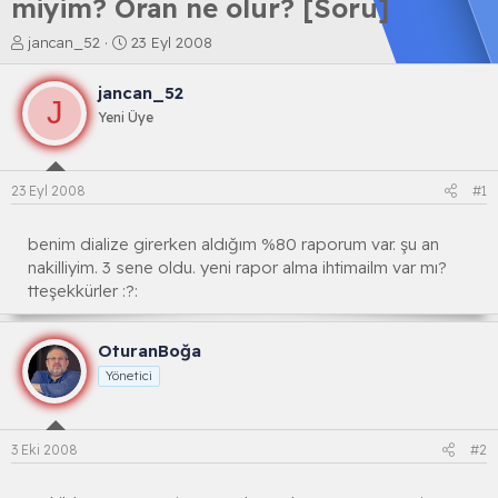
miyim? Oran ne olur? [Soru]
K
B
jancan_52
23 Eyl 2008
o
a
n
ş
jancan_52
b
l
J
Yeni Üye
u
a
y
n
u
g
b
ı
23 Eyl 2008
#1
a
ç
ş
t
l
a
benim dialize girerken aldığım %80 raporum var. şu an
a
r
nakilliyim. 3 sene oldu. yeni rapor alma ihtimailm var mı?
t
i
tteşekkürler :?:
a
h
n
i
OturanBoğa
Yönetici
3 Eki 2008
#2