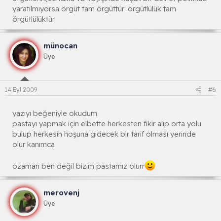
yaratılmıyorsa örgüt tam örgüttür .örgütlülük tam
örgütlülüktür
münocan
Üye
14 Eyl 2009
#6
yazıyı beğeniyle okudum
pastayı yapmak için elbette herkesten fikir alıp orta yolu
bulup herkesin hoşuna gidecek bir tarif olması yerinde
olur kanımca
ozaman ben değil bizim pastamız olurr
merovenj
Üye