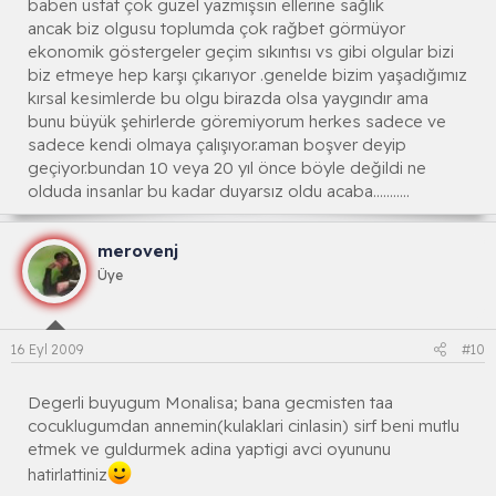
baben üstat çok güzel yazmışsın ellerine sağlık
ancak biz olgusu toplumda çok rağbet görmüyor
ekonomik göstergeler geçim sıkıntısı vs gibi olgular bizi
biz etmeye hep karşı çıkarıyor .genelde bizim yaşadığımız
kırsal kesimlerde bu olgu birazda olsa yaygındır ama
bunu büyük şehirlerde göremiyorum herkes sadece ve
sadece kendi olmaya çalışıyor.aman boşver deyip
geçiyor.bundan 10 veya 20 yıl önce böyle değildi ne
olduda insanlar bu kadar duyarsız oldu acaba...........
merovenj
Üye
16 Eyl 2009
#10
Degerli buyugum Monalisa; bana gecmisten taa
cocuklugumdan annemin(kulaklari cinlasin) sirf beni mutlu
etmek ve guldurmek adina yaptigi avci oyununu
hatirlattiniz