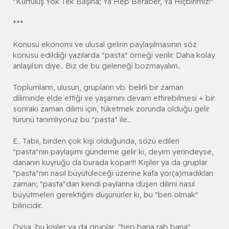
"Kurtuluş Yok Tek Başına; Ya Hep Beraber, Ya Hiçbirimiz!"
***
Konusu ekonomi ve ulusal gelirin paylaşılmasının söz
konusu edildiği yazılarda "pasta" örneği verilir. Daha kolay
anlaşılsın diye.. Biz de bu geleneği bozmayalım..
Toplumların, ulusun, grupların vb. belirli bir zaman
diliminde elde ettiği ve yaşamını devam ettirebilmesi + bir
sonraki zaman dilimi için, tüketmek zorunda olduğu gelir
türünü tanımlıyoruz bu "pasta" ile..
E.. Tabii, birden çok kişi olduğunda, sözü edilen
"pasta"nın paylaşımı gündeme gelir ki, deyim yerindeyse,
dananın kuyruğu da burada kopar!!! Kişiler ya da gruplar
"pasta"nın nasıl büyütüleceği üzerine kafa yor(a)madıkları
zaman; "pasta"dan kendi paylarına düşen dilimi nasıl
büyütmeleri gerektiğini düşünürler ki, bu "ben olmak"
bilincidir..
Oysa, bu kişiler ya da gruplar, "hep bana rab bana"