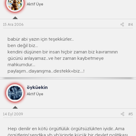
Aktif Üye
15 Ara 2006
#4
babür abi yazın için teşekkürler...
ben değil biz...
kendini düşünen bir insan hiçbir zaman biz kavramının
gücünü anlayamaz...ve her zaman kaybetmeye
mahkumdur....
paylaşım...dayanışma...destekk=biz....!
öyküekin
Aktif Üye
14 Eyl 2009
#5
Hep denilir en kötü örgütlülük örgütsüzlükten iyidir...Ama
örgütlerin(sendika vb vb)içinde küçük bir devlet politikası