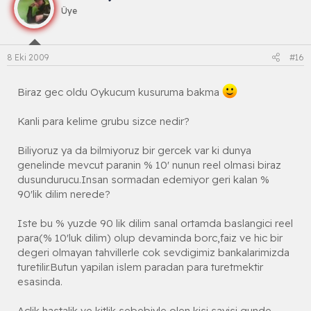
Üye
8 Eki 2009
#16
Biraz gec oldu Oykucum kusuruma bakma
Kanli para kelime grubu sizce nedir?
Biliyoruz ya da bilmiyoruz bir gercek var ki dunya
genelinde mevcut paranin % 10' nunun reel olmasi biraz
dusundurucu.Insan sormadan edemiyor geri kalan %
90'lik dilim nerede?
Iste bu % yuzde 90 lik dilim sanal ortamda baslangici reel
para(% 10'luk dilim) olup devaminda borc,faiz ve hic bir
degeri olmayan tahvillerle cok sevdigimiz bankalarimizda
turetilir.Butun yapilan islem paradan para turetmektir
esasinda.
Aclik hastalik ve kitlik sebebiyle olen kisi sayisi gunde