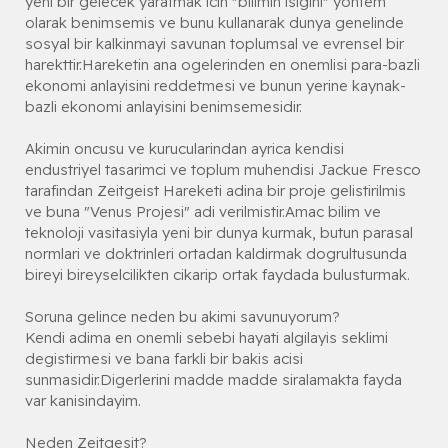
yeni bir gelecek yaratmak icin "bilimin isigini" yontem
olarak benimsemis ve bunu kullanarak dunya genelinde
sosyal bir kalkinmayi savunan toplumsal ve evrensel bir
harekttir.Hareketin ana ogelerinden en onemlisi para-bazli
ekonomi anlayisini reddetmesi ve bunun yerine kaynak-
bazli ekonomi anlayisini benimsemesidir.
Akimin oncusu ve kurucularindan ayrica kendisi
endustriyel tasarimci ve toplum muhendisi Jackue Fresco
tarafindan Zeitgeist Hareketi adina bir proje gelistirilmis
ve buna "Venus Projesi" adi verilmistir.Amac bilim ve
teknoloji vasitasiyla yeni bir dunya kurmak, butun parasal
normlari ve doktrinleri ortadan kaldirmak dogrultusunda
bireyi bireyselcilikten cikarip ortak faydada bulusturmak.
Soruna gelince neden bu akimi savunuyorum?
Kendi adima en onemli sebebi hayati algilayis seklimi
degistirmesi ve bana farkli bir bakis acisi
sunmasidir.Digerlerini madde madde siralamakta fayda
var kanisindayim.
Neden Zeitgesit?