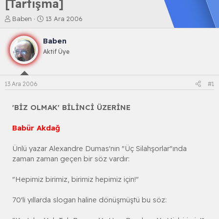
[Tartışma]
K
B
Baben
13 Ara 2006
o
a
n
ş
Baben
b
l
Aktif Üye
u
a
y
n
u
g
b
ı
13 Ara 2006
#1
a
ç
ş
t
l
a
'BİZ OLMAK' BİLİNCİ ÜZERİNE
a
r
t
i
Babür Akdağ
a
h
n
i
Ünlü yazar Alexandre Dumas'nın "Üç Silahşorlar"ında
zaman zaman geçen bir söz vardır:
"Hepimiz birimiz, birimiz hepimiz için!"
70'li yıllarda slogan haline dönüşmüştü bu söz: