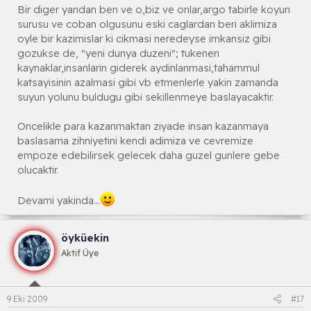
Bir diger yandan ben ve o,biz ve onlar,argo tabirle koyun
surusu ve coban olgusunu eski caglardan beri aklimiza
oyle bir kazimislar ki cikmasi neredeyse imkansiz gibi
gozukse de, "yeni dunya duzeni"; tukenen
kaynaklar,insanlarin giderek aydinlanmasi,tahammul
katsayisinin azalmasi gibi vb etmenlerle yakin zamanda
suyun yolunu buldugu gibi sekillenmeye baslayacaktir.
Oncelikle para kazanmaktan ziyade insan kazanmaya
baslasama zihniyetini kendi adimiza ve cevremize
empoze edebilirsek gelecek daha guzel gunlere gebe
olucaktir.
Devami yakinda...
öyküekin
Aktif Üye
9 Eki 2009
#17