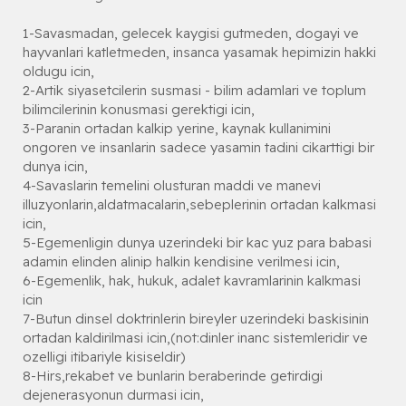
1-Savasmadan, gelecek kaygisi gutmeden, dogayi ve
hayvanlari katletmeden, insanca yasamak hepimizin hakki
oldugu icin,
2-Artik siyasetcilerin susmasi - bilim adamlari ve toplum
bilimcilerinin konusmasi gerektigi icin,
3-Paranin ortadan kalkip yerine, kaynak kullanimini
ongoren ve insanlarin sadece yasamin tadini cikarttigi bir
dunya icin,
4-Savaslarin temelini olusturan maddi ve manevi
illuzyonlarin,aldatmacalarin,sebeplerinin ortadan kalkmasi
icin,
5-Egemenligin dunya uzerindeki bir kac yuz para babasi
adamin elinden alinip halkin kendisine verilmesi icin,
6-Egemenlik, hak, hukuk, adalet kavramlarinin kalkmasi
icin
7-Butun dinsel doktrinlerin bireyler uzerindeki baskisinin
ortadan kaldirilmasi icin,(not:dinler inanc sistemleridir ve
ozelligi itibariyle kisiseldir)
8-Hirs,rekabet ve bunlarin beraberinde getirdigi
dejenerasyonun durmasi icin,