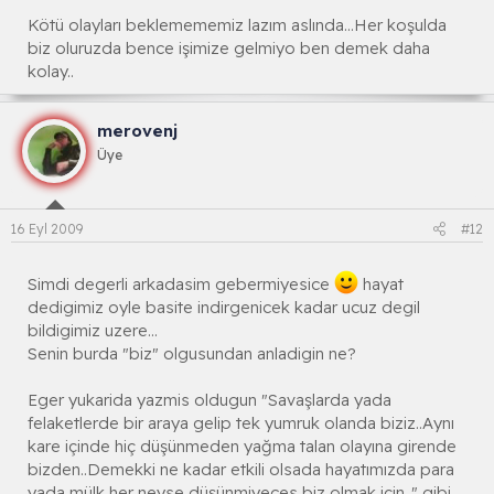
Kötü olayları beklemememiz lazım aslında...Her koşulda
biz oluruzda bence işimize gelmiyo ben demek daha
kolay..
merovenj
Üye
16 Eyl 2009
#12
Simdi degerli arkadasim gebermiyesice
hayat
dedigimiz oyle basite indirgenicek kadar ucuz degil
bildigimiz uzere...
Senin burda "biz" olgusundan anladigin ne?
Eger yukarida yazmis oldugun "Savaşlarda yada
felaketlerde bir araya gelip tek yumruk olanda biziz..Aynı
kare içinde hiç düşünmeden yağma talan olayına girende
bizden..Demekki ne kadar etkili olsada hayatımızda para
yada mülk her neyse düşünmiyeces biz olmak için.." gibi