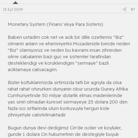
15 Eyl 2009
#7
Monetary System (Finans Veya Para Sistemi)
Baben ustadim cok net ve acik bir dille ozetlemis "Biz"
olmanin anlam ve ehemniyetini.Musadenizle bende neden
"Biz" olamiyoruz ve neden bu kavrami insan zihninden
silme cabalarinin bazi guc ve sistemler tarafindan
desteklendigi ve koruklendigini "sermaye" bazli
aciklamaya calisacagim.
Bizler koltuklarimizda sirtimizda tatli bir agriyla da olsa
rahat rahat otururken dunyanin obur ucunda Guney Afrika
Cumhuriyetinde 50 milyar dolarlik elmas madenlerinde
yas siniri olmadan kuresel sermayeye 25 dolara 200 den
fazla isci sirtlarinda olum korkusuyla hergun kole
zihniyetiyle calistirilmaktadir.
Bugun dunya devi dedigimiz Cin'de isciler ve koyluler,
gunde 1 dolara Cin hukumetinin de destegiyle buyuk