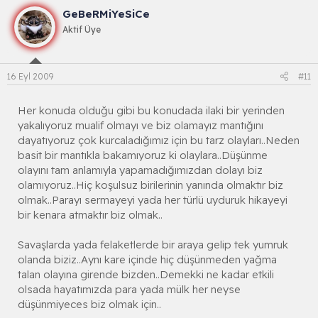
GeBeRMiYeSiCe
Aktif Üye
16 Eyl 2009
#11
Her konuda olduğu gibi bu konudada ilaki bir yerinden
yakalıyoruz mualif olmayı ve biz olamayız mantığını
dayatıyoruz çok kurcaladığımız için bu tarz olayları..Neden
basit bir mantıkla bakamıyoruz ki olaylara..Düşünme
olayını tam anlamıyla yapamadığımızdan dolayı biz
olamıyoruz..Hiç koşulsuz birilerinin yanında olmaktır biz
olmak..Parayı sermayeyi yada her türlü uyduruk hikayeyi
bir kenara atmaktır biz olmak..
Savaşlarda yada felaketlerde bir araya gelip tek yumruk
olanda biziz..Aynı kare içinde hiç düşünmeden yağma
talan olayına girende bizden..Demekki ne kadar etkili
olsada hayatımızda para yada mülk her neyse
düşünmiyeces biz olmak için..