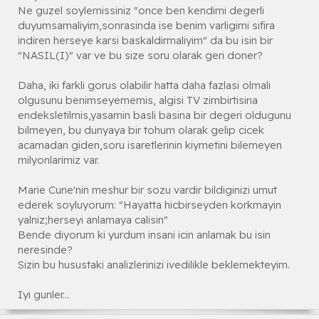
Ne guzel soylemissiniz "once ben kendimi degerli
duyumsamaliyim,sonrasinda ise benim varligimi sifira
indiren herseye karsi baskaldirmaliyim" da bu isin bir
"NASIL(I)" var ve bu size soru olarak geri doner?
Daha, iki farkli gorus olabilir hatta daha fazlasi olmali
olgusunu benimseyememis, algisi TV zimbirtisina
endeksletilmis,yasamin basli basina bir degeri oldugunu
bilmeyen, bu dunyaya bir tohum olarak gelip cicek
acamadan giden,soru isaretlerinin kiymetini bilemeyen
milyonlarimiz var.
Marie Curie'nin meshur bir sozu vardir bildiginizi umut
ederek soyluyorum: "Hayatta hicbirseyden korkmayin
yalniz;herseyi anlamaya calisin"
Bende diyorum ki yurdum insani icin anlamak bu isin
neresinde?
Sizin bu husustaki analizlerinizi ivedilikle beklemekteyim.
Iyi gunler...