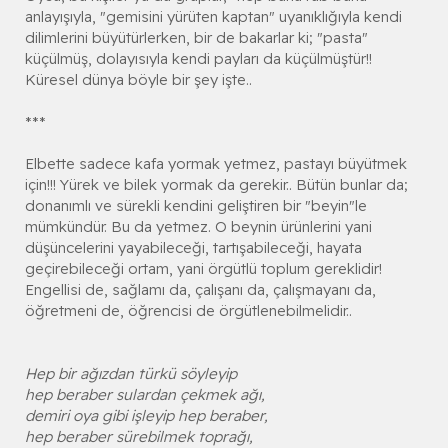
anlayışıyla, "gemisini yürüten kaptan" uyanıklığıyla kendi
dilimlerini büyütürlerken, bir de bakarlar ki; "pasta"
küçülmüş, dolayısıyla kendi payları da küçülmüştür!!
Küresel dünya böyle bir şey işte..
***
Elbette sadece kafa yormak yetmez, pastayı büyütmek
için!!! Yürek ve bilek yormak da gerekir.. Bütün bunlar da;
donanımlı ve sürekli kendini geliştiren bir "beyin"le
mümkündür. Bu da yetmez. O beynin ürünlerini yani
düşüncelerini yayabileceği, tartışabileceği, hayata
geçirebileceği ortam, yani örgütlü toplum gereklidir!
Engellisi de, sağlamı da, çalışanı da, çalışmayanı da,
öğretmeni de, öğrencisi de örgütlenebilmelidir..
Hep bir ağızdan türkü söyleyip
hep beraber sulardan çekmek ağı,
demiri oya gibi işleyip hep beraber,
hep beraber sürebilmek toprağı,