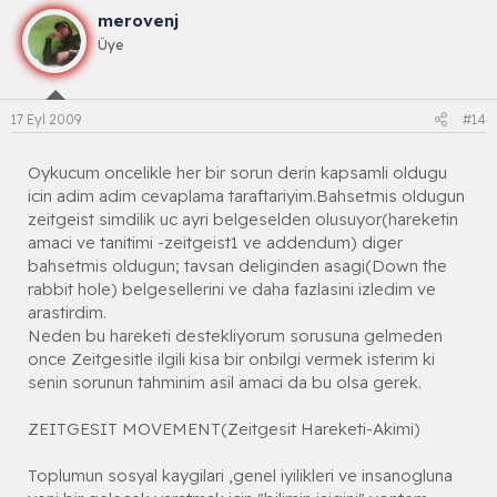
merovenj
Üye
17 Eyl 2009
#14
Oykucum oncelikle her bir sorun derin kapsamli oldugu
icin adim adim cevaplama taraftariyim.Bahsetmis oldugun
zeitgeist simdilik uc ayri belgeselden olusuyor(hareketin
amaci ve tanitimi -zeitgeist1 ve addendum) diger
bahsetmis oldugun; tavsan deliginden asagi(Down the
rabbit hole) belgesellerini ve daha fazlasini izledim ve
arastirdim.
Neden bu hareketi destekliyorum sorusuna gelmeden
once Zeitgesitle ilgili kisa bir onbilgi vermek isterim ki
senin sorunun tahminim asil amaci da bu olsa gerek.
ZEITGESIT MOVEMENT(Zeitgesit Hareketi-Akimi)
Toplumun sosyal kaygilari ,genel iyilikleri ve insanogluna