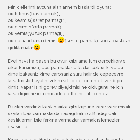
Minik ellerimi avcuna alan annem baslardi oyuna;
bu tutmus(bas parmak),
bu kesmis(isaret parmagi),
bu pisirmis(orta parmak),
bu yemis(yuzuk parmagi),
bu da hani bana demis
(serce parmak) sonra baslasin
gidiklamalar
Evet hayatta bazen bu oyun gibi ama tum gercekligiyle
cikar karsimiza, bas parmaklar o kadar coktur ki yolda
kime baksaniz kime carpsaniz suru halinde cepecevre
kusatmistir hayatimizi kimisi bilir ne icin emek verdigini
kimisi yapar isini gorev diye,kimisi ne oldugunu ne icin
yasadigini ne icin mucadele ettigini dahi bilmez.
Bazilari vardir ki keskin sirke gibi kupune zarar verir misali
sayilari bas parmaklardan asagi kalmaz.Bindigi dali
kestiklerinin bile farkina varmazlar varmak istemezler
esasinda.
Kimisi emir eri Bush gibidir kukladir vesselam hizmette