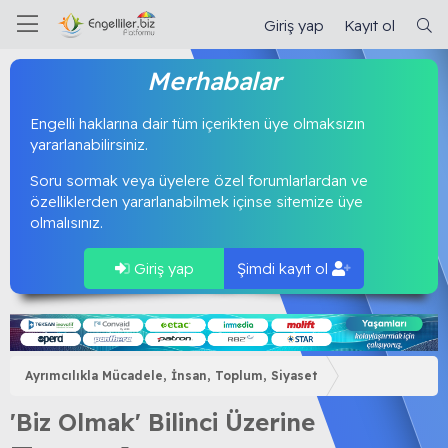
Giriş yap
Kayıt ol
Merhabalar
Engelli haklarına dair tüm içerikten üye olmaksızın
yararlanabilirsiniz.
Soru sormak veya üyelere özel forumlarlardan ve
özelliklerden yararlanabilmek içinse sitemize üye
olmalısınız.
Giriş yap
Şimdi kayıt ol
Ayrımcılıkla Mücadele, İnsan, Toplum, Siyaset
'Biz Olmak' Bilinci Üzerine