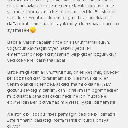
sinir tanimazlar efendilerine,nerde kesilecek bas nerde
yakilacak toprak varsa her daim amadedirler.Bu islerden
sadistce zevk alacak kadar da gururlu ve onurlulardir
da.Tabi kafalarina inen bir ayakkabiyla karizmalari dagilir o
ayri mesele
Babalar vardir babalar birde onlari unutmamali sutun,
yogurdun kaymagini yiyen halbuki yedikleri
emektir,candir,topraktir,insanliktir,yitip giden ozgurluktur
yedikce yerler catliyana kadar.
Birde attigi adimlari unutturulmus, onleri kesilmis, diyecek
bir soz hakki dahi birakilmamis bir kesim vardir ki en
vehim olanidir iclerinde.Baskaldirma mi o da ne ki?Ey
gozunu sevdigim cahilim, cahil birakilmisim ogretmediler
mi okullarda sana baskaldiri nedir ne icin mucadele
edilmelidir?Ben okuyamadim ki?Nasil yapilir bilmem ki!!!
Ne ironik bir sozdur "bes parmagin besi de bir olmaz"!
Iste firtinanin basladigi nokta "farklilik" burda ortaya
cikiyor.