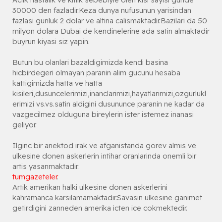
30000 den fazladir.Keza dunya nufusunun yarisindan
fazlasi gunluk 2 dolar ve altina calismaktadir.Bazilari da 50
milyon dolara Dubai de kendinelerine ada satin almaktadir
buyrun kiyasi siz yapin.
Butun bu olanlari bazaldigimizda kendi basina
hicbirdegeri olmayan paranin alim gucunu hesaba
kattigimizda hatta ve hatta
kisileri,dusuncelerimizi,inanclarimizi,hayatlarimizi,ozgurlukl
erimizi vs.vs.satin aldigini dusununce paranin ne kadar da
vazgecilmez olduguna bireylerin ister istemez inanasi
geliyor.
Ilginc bir anektod irak ve afganistanda gorev almis ve
ulkesine donen askerlerin intihar oranlarinda onemli bir
artis yasanmaktadir.
tumgazeteler
.
Artik amerikan halki ulkesine donen askerlerini
kahramanca karsilamamaktadir.Savasin ulkesine ganimet
getirdigini zanneden amerika icten ice cokmektedir.