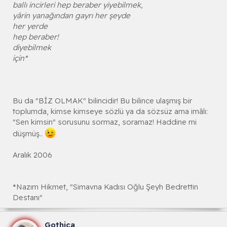
ballı incirleri hep beraber yiyebilmek,
yârin yanağından gayrı her şeyde
her yerde
hep beraber!
diyebilmek
için*
Bu da "BİZ OLMAK" bilincidir! Bu bilince ulaşmış bir
toplumda, kimse kimseye sözlü ya da sözsüz ama imâlı:
"Sen kimsin" sorusunu sormaz, soramaz! Haddine mi
düşmüş..
Aralık 2006
*Nazım Hikmet, "Simavna Kadısı Oğlu Şeyh Bedrettin
Destanı"
Gothica