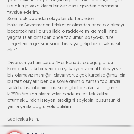
ise oturup yazdiklarini bir kez daha gozden gecirmeni
tavsiye ederim.
Senin bakis acindan olaya bir de tersinden
bakalim.Savasmadan felaketler olmadan once biz olmayi
becercek nasil olur.Is illaki o raddeye mi gelmeli!!!Yine
yagma talan olmadan once toplumun sosyo-kulturel
degerlerinin gelismesi icin biraraya gelip biz olsak nasil
olur?
Diyorsun ya hani surda "Her konuda olduğu gibi bu
konudada ilaki bir yerinden yakalıyoruz mualif olmayı ve
biz olamayız mantığını dayatıyoruz çok kurcaladığımız için
bu tarz olayları" ben de soyle diyim o zaman toplumda
farkli bakisacilarinin olmasi ne gibi bir sakinca dogurur
ki?"Biz"im sorunlarimizdan biride milleti tek kaliba
oturmak.Birakin isteyen istedigini soylesin, dusunsun ki
yanila yanila dogru yolu bulalim...
Saglicakla kalin...