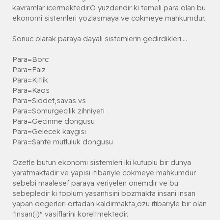
kavramlar icermektedir.O yuzdendir ki temeli para olan bu
ekonomi sistemleri yozlasmaya ve cokmeye mahkumdur.
Sonuc olarak paraya dayali sistemlerin gedirdikleri....
Para=Borc
Para=Faiz
Para=Kitlik
Para=Kaos
Para=Siddet,savas vs
Para=Somurgecilik zihniyeti
Para=Gecinme dongusu
Para=Gelecek kaygisi
Para=Sahte mutluluk dongusu
Ozetle butun ekonomi sistemleri iki kutuplu bir dunya
yaratmaktadir ve yapisi itibariyle cokmeye mahkumdur
sebebi maalesef paraya veriyelen onemdir ve bu
sebepledir ki toplum yasantisini bozmakta insani insan
yapan degerleri ortadan kaldirmakta,ozu itibariyle bir olan
"insan(i)" vasiflarini koreltmektedir.