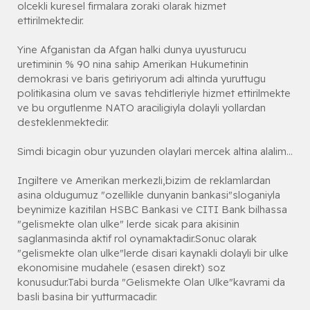
olcekli kuresel firmalara zoraki olarak hizmet
ettirilmektedir.
Yine Afganistan da Afgan halki dunya uyusturucu
uretiminin % 90 nina sahip Amerikan Hukumetinin
demokrasi ve baris getiriyorum adi altinda yuruttugu
politikasina olum ve savas tehditleriyle hizmet ettirilmekte
ve bu orgutlenme NATO araciligiyla dolayli yollardan
desteklenmektedir.
Simdi bicagin obur yuzunden olaylari mercek altina alalim...
Ingiltere ve Amerikan merkezli,bizim de reklamlardan
asina oldugumuz "ozellikle dunyanin bankasi"sloganiyla
beynimize kazitilan HSBC Bankasi ve CITI Bank bilhassa
"gelismekte olan ulke" lerde sicak para akisinin
saglanmasinda aktif rol oynamaktadir.Sonuc olarak
"gelismekte olan ulke"lerde disari kaynakli dolayli bir ulke
ekonomisine mudahele (esasen direkt) soz
konusudur.Tabi burda "Gelismekte Olan Ulke"kavrami da
basli basina bir yutturmacadir.