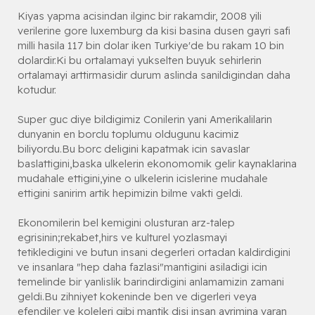
Kiyas yapma acisindan ilginc bir rakamdir, 2008 yili
verilerine gore luxemburg da kisi basina dusen gayri safi
milli hasila 117 bin dolar iken Turkiye'de bu rakam 10 bin
dolardir.Ki bu ortalamayi yukselten buyuk sehirlerin
ortalamayi arttirmasidir durum aslinda sanildigindan daha
kotudur.
Super guc diye bildigimiz Conilerin yani Amerikalilarin
dunyanin en borclu toplumu oldugunu kacimiz
biliyordu.Bu borc deligini kapatmak icin savaslar
baslattigini,baska ulkelerin ekonomomik gelir kaynaklarina
mudahale ettigini,yine o ulkelerin icislerine mudahale
ettigini sanirim artik hepimizin bilme vakti geldi.
Ekonomilerin bel kemigini olusturan arz-talep
egrisinin;rekabet,hirs ve kulturel yozlasmayi
tetikledigini ve butun insani degerleri ortadan kaldirdigini
ve insanlara "hep daha fazlasi"mantigini asiladigi icin
temelinde bir yanlislik barindirdigini anlamamizin zamani
geldi.Bu zihniyet kokeninde ben ve digerleri veya
efendiler ve koleleri gibi mantik disi insan ayrimina varan