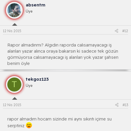
absentm
Üye
12 Nis 2015
#12
Rapor almadınmı? Algıdın raporda calısamayacagı iş
alanları yazar alınca oraya bakarsın ki sadece tek gözün
görmüyorsa calısamayacagı iş alanları yok yazar şahsen
benim öyle
tekgoz123
T
Üye
12 Nis 2015
#13
rapor almadım hocam sizinde mi aynı sıkıntı içime su
serptiniz