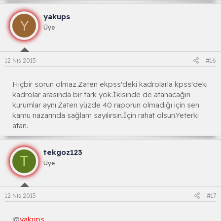
yakups
Y
Üye
12 Nis 2015
#16
Hiçbir sorun olmaz.Zaten ekpss'deki kadrolarla kpss'deki
kadrolar arasında bir fark yok.İkisinde de atanacağın
kurumlar aynı.Zaten yüzde 40 raporun olmadığı için sen
kamu nazarında sağlam sayılırsın.İçin rahat olsun.Yeterki
atan.
tekgoz123
T
Üye
12 Nis 2015
#17
@
yakups