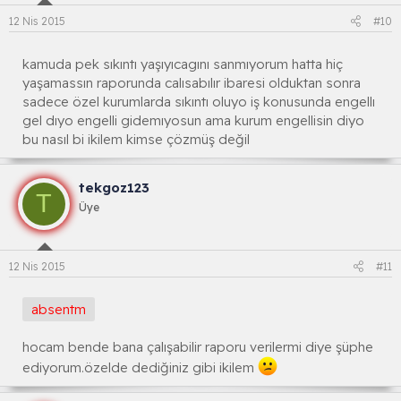
12 Nis 2015
#10
kamuda pek sıkıntı yaşıyıcagını sanmıyorum hatta hiç
yaşamassın raporunda calısabılır ibaresi olduktan sonra
sadece özel kurumlarda sıkıntı oluyo iş konusunda engellı
gel dıyo engelli gidemıyosun ama kurum engellisin diyo
bu nasıl bi ikilem kimse çözmüş değil
tekgoz123
T
Üye
12 Nis 2015
#11
absentm
hocam bende bana çalışabilir raporu verilermi diye şüphe
ediyorum.özelde dediğiniz gibi ikilem