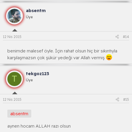
absentm
Üye
12 Nis 2015
#14
benimde malesef öyle. İçin rahat olsun hiç bir sıkıntıyla
karşılaşmazsın çok şükür yedeği var Allah vermiş
tekgoz123
T
Üye
12 Nis 2015
#15
absentm
aynen hocam ALLAH razı olsun