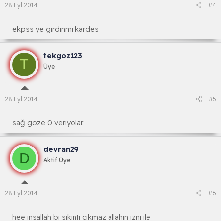
28 Eyl 2014
#4
ekpss ye gırdınmı kardes
tekgoz123
T
Üye
28 Eyl 2014
#5
sağ göze 0 verıyolar.
devran29
D
Aktif Üye
28 Eyl 2014
#6
hee ınsallah bı sıkıntı cıkmaz allahın ıznı ıle