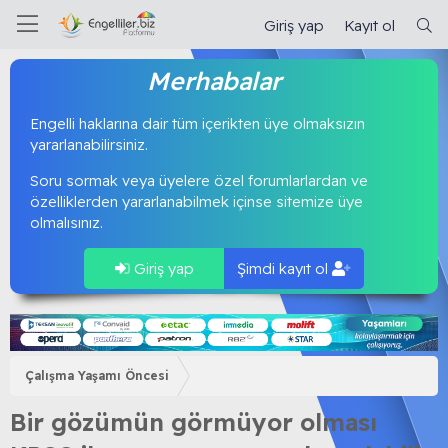
Giriş yap
Kayıt ol
Merhabalar
Engelli haklarına dair tüm içerikten üye olmaksızın
yararlanabilirsiniz.
Soru sormak veya üyelere özel forumlarlardan ve
özelliklerden yararlanabilmek içinse sitemize üye
olmalısınız.
Giriş yap
Şimdi kayıt ol
Çalışma Yaşamı Öncesi
Bir gözümün görmüyor olması