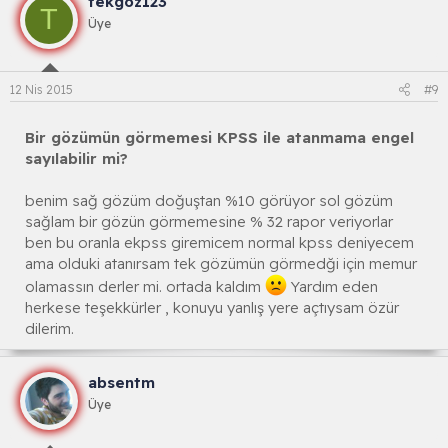
tekgoz123
T
Üye
12 Nis 2015
#9
Bir gözümün görmemesi KPSS ile atanmama engel
sayılabilir mi?
benim sağ gözüm doğuştan %10 görüyor sol gözüm
sağlam bir gözün görmemesine % 32 rapor veriyorlar
ben bu oranla ekpss giremicem normal kpss deniyecem
ama olduki atanırsam tek gözümün görmedği için memur
olamassın derler mi. ortada kaldım
Yardım eden
herkese teşekkürler , konuyu yanlış yere açtıysam özür
dilerim.
absentm
Üye