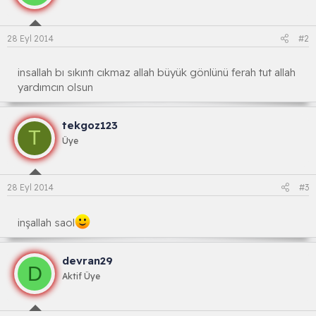
28 Eyl 2014
#2
insallah bı sıkıntı cıkmaz allah büyük gönlünü ferah tut allah
yardımcın olsun
tekgoz123
T
Üye
28 Eyl 2014
#3
inşallah saol
devran29
D
Aktif Üye