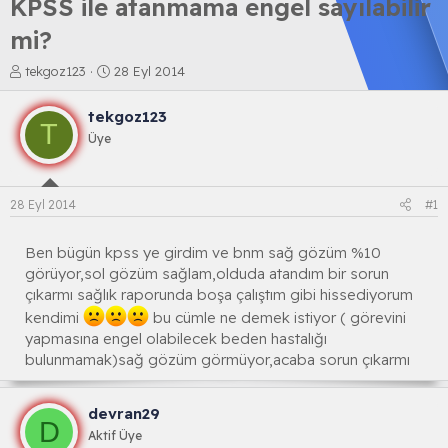
KPSS ile atanmama engel sayılabilir
mi?
K
B
tekgoz123
28 Eyl 2014
o
a
n
ş
tekgoz123
b
l
T
Üye
u
a
y
n
u
g
b
ı
28 Eyl 2014
#1
a
ç
ş
t
l
a
Ben bügün kpss ye girdim ve bnm sağ gözüm %10
a
r
görüyor,sol gözüm sağlam,olduda atandım bir sorun
t
i
çıkarmı sağlık raporunda boşa çalıştım gibi hissediyorum
a
h
kendimi
bu cümle ne demek istiyor ( görevini
n
i
yapmasına engel olabilecek beden hastalığı
bulunmamak)sağ gözüm görmüyor,acaba sorun çıkarmı
devran29
D
Aktif Üye