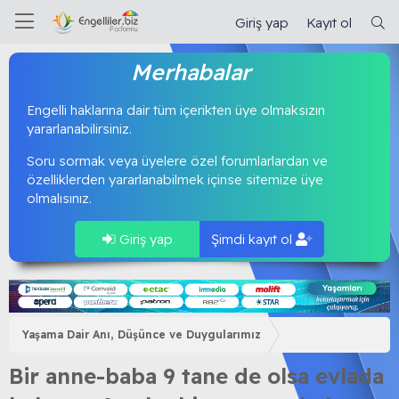
Giriş yap
Kayıt ol
Merhabalar
Engelli haklarına dair tüm içerikten üye olmaksızın
yararlanabilirsiniz.
Soru sormak veya üyelere özel forumlarlardan ve
özelliklerden yararlanabilmek içinse sitemize üye
olmalısınız.
Giriş yap
Şimdi kayıt ol
Yaşama Dair Anı, Düşünce ve Duygularımız
Bir anne-baba 9 tane de olsa evlada