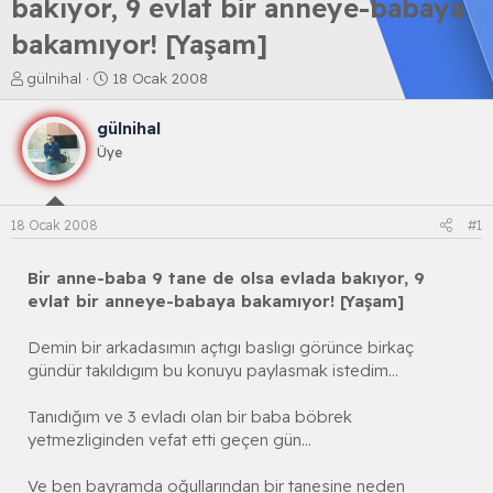
bakıyor, 9 evlat bir anneye-babaya
bakamıyor! [Yaşam]
K
B
gülnihal
18 Ocak 2008
o
a
n
ş
gülnihal
b
l
Üye
u
a
y
n
u
g
b
ı
18 Ocak 2008
#1
a
ç
ş
t
l
a
Bir anne-baba 9 tane de olsa evlada bakıyor, 9
a
r
evlat bir anneye-babaya bakamıyor! [Yaşam]
t
i
a
h
Demin bir arkadasımın açtıgı baslıgı görünce birkaç
n
i
gündür takıldıgım bu konuyu paylasmak istedim...
Tanıdığım ve 3 evladı olan bir baba böbrek
yetmezliginden vefat etti geçen gün...
Ve ben bayramda oğullarından bir tanesine neden