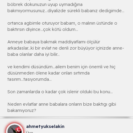
böbrek dokunuzun uyup uymadığına
bakmıyormusunuz...diyalizde sürekli babanız dedigimde...
ortanca agbimle oturuyor babam, o malının üstünde o
baktırsın diyince...çok kötü oldum...
Anneye babaya bakmak maddiyatlamı ölçülür
arkadaslar...ki bir evlat ne denli zor büyüyor içinizde anne-
baba olanlar daha iyi bilir...
ve kendimi düsündüm...ailem benim için önemli ve hiç
düsünmeden ölene kadar onları sırtımda
tasırım...tasıyorumda...
Son zamanlarda o kadar çok islenir olduki bu konu...
Neden evlatlar anne babalara onların bize baktıgı gibi
bakamıyoruz?
ahmetyukselakin
Üye