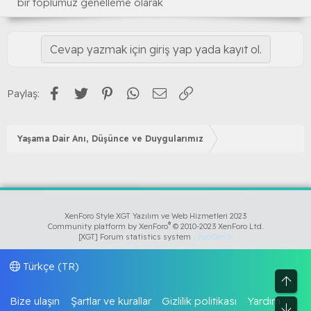
bir toplumuz genelleme olarak
Cevap yazmak için giriş yap yada kayıt ol.
Facebook
Twitter
Pinterest
WhatsApp
E-posta
Link
Paylaş:
Yaşama Dair Anı, Düşünce ve Duygularımız
XenForo Style XGT Yazılım ve Web Hizmetleri 2023
®
Community platform by XenForo
© 2010-2023 XenForo Ltd.
[XGT] Forum statistics system
- XenGenTr
Türkçe (TR)
Üst
Bize ulaşın
Şartlar ve kurallar
Gizlilik politikası
Yardım
Alt