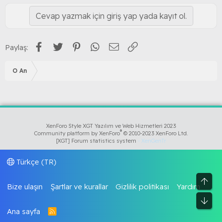
Cevap yazmak için giriş yap yada kayıt ol.
Facebook
Twitter
Pinterest
WhatsApp
E-posta
Link
Paylaş:
O An
XenForo Style XGT Yazılım ve Web Hizmetleri 2023
®
Community platform by XenForo
© 2010-2023 XenForo Ltd.
[XGT] Forum statistics system
- XenGenTr
Türkçe (TR)
Üst
Bize ulaşın
Şartlar ve kurallar
Gizlilik politikası
Yardım
Alt
Ana sayfa
R
S