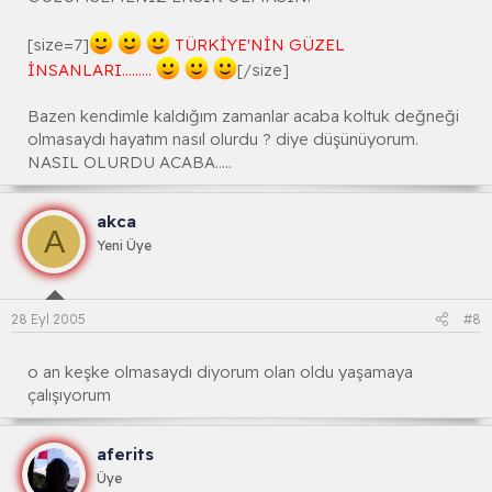
[size=7]
TÜRKİYE'NİN GÜZEL
İNSANLARI.........
[/size]
Bazen kendimle kaldığım zamanlar acaba koltuk değneği
olmasaydı hayatım nasıl olurdu ? diye düşünüyorum.
NASIL OLURDU ACABA.....
akca
A
Yeni Üye
28 Eyl 2005
#8
o an keşke olmasaydı diyorum olan oldu yaşamaya
çalışıyorum
aferits
Üye