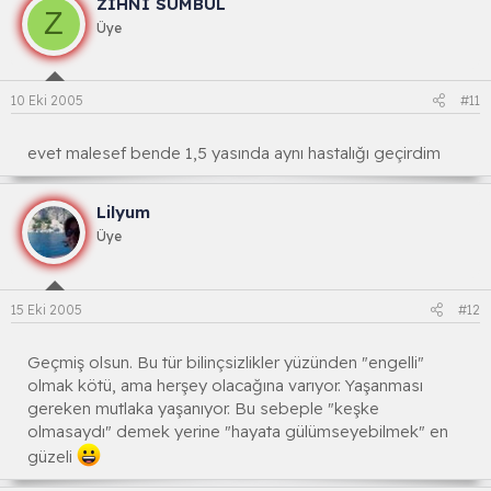
ZİHNİ SÜMBÜL
Z
Üye
10 Eki 2005
#11
evet malesef bende 1,5 yasında aynı hastalığı geçirdim
Lilyum
Üye
15 Eki 2005
#12
Geçmiş olsun. Bu tür bilinçsizlikler yüzünden "engelli"
olmak kötü, ama herşey olacağına varıyor. Yaşanması
gereken mutlaka yaşanıyor. Bu sebeple "keşke
olmasaydı" demek yerine "hayata gülümseyebilmek" en
güzeli