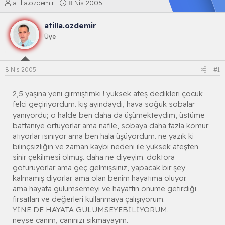
K
B
atilla.ozdemir
8 Nis 2005
o
a
n
ş
atilla.ozdemir
b
l
Üye
u
a
y
n
u
g
b
ı
8 Nis 2005
#1
a
ç
ş
t
l
a
2,5 yaşına yeni girmiştimki ! yüksek ateş dedikleri çocuk
a
r
felci geçiriyordum. kış ayındaydı, hava soğuk sobalar
t
i
yanıyordu; o halde ben daha da üşümekteydim, üstüme
a
h
battaniye örtüyorlar ama nafile, sobaya daha fazla kömür
n
i
atıyorlar ısınıyor ama ben hala üşüyordum. ne yazık ki
bilinçsizliğin ve zaman kaybı nedeni ile yüksek ateşten
sinir çekilmesi olmuş. daha ne diyeyim. doktora
götürüyorlar ama geç gelmişsiniz, yapacak bir şey
kalmamış diyorlar. ama olan benim hayatıma oluyor.
ama hayata gülümsemeyi ve hayattın önüme getirdiği
fırsatları ve değerleri kullanmaya çalışıyorum.
YİNE DE HAYATA GÜLÜMSEYEBİLİYORUM.
neyse canım, canınızı sıkmayayım.