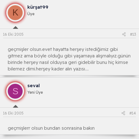
kürşat99
K
Üye
16 Eki 2005
#13
geçmişler olsun.evet hayatta herşey istediğimiz gibi
gitmez ama böyle olduğu gibi yaşamaya alışmalıyız.günün
birinde herşey nasıl olduysa geri gidebilir bunu hiç kimse
bilemez dimi.herşey kader alın yazısı....
seval
S
Yeni Üye
16 Eki 2005
#14
geçmişlerr olsun bundan sonrasina bakın