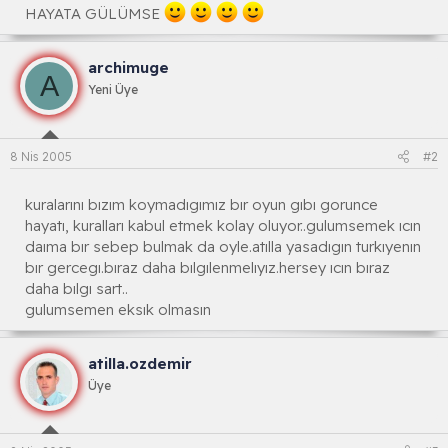
HAYATA GÜLÜMSE
archimuge
A
Yeni Üye
8 Nis 2005
#2
kuralarını bızım koymadıgımız bır oyun gıbı gorunce
hayatı, kuralları kabul etmek kolay oluyor..gulumsemek ıcın
daıma bır sebep bulmak da oyle.atılla yasadıgın turkıyenın
bır gercegı.bıraz daha bılgılenmelıyız.hersey ıcın bıraz
daha bılgı sart..
gulumsemen eksık olmasın
atilla.ozdemir
Üye