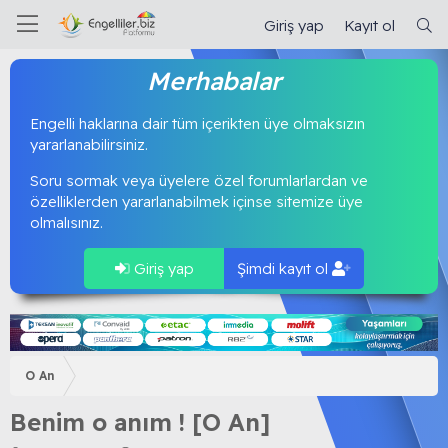
Giriş yap
Kayıt ol
Merhabalar
Engelli haklarına dair tüm içerikten üye olmaksızın
yararlanabilirsiniz.
Soru sormak veya üyelere özel forumlarlardan ve
özelliklerden yararlanabilmek içinse sitemize üye
olmalısınız.
Giriş yap
Şimdi kayıt ol
O An
Benim o anım ! [O An]