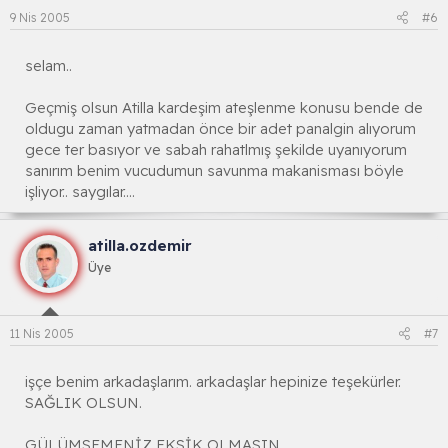
9 Nis 2005
#6
selam..
Geçmiş olsun Atilla kardeşim ateşlenme konusu bende de
oldugu zaman yatmadan önce bir adet panalgin alıyorum
gece ter basıyor ve sabah rahatlmış şekilde uyanıyorum
sanırım benim vucudumun savunma makanisması böyle
işliyor.. saygılar....
atilla.ozdemir
Üye
11 Nis 2005
#7
işçe benim arkadaşlarım. arkadaşlar hepinize teşekürler.
SAĞLIK OLSUN.
GÜLÜMSEMENİZ EKSİK OLMASIN.